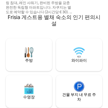
링 침대, 레인 샤워기, 완비된 주방을 갖춘
완전한 독립형 아파트입니다. 자쿠지는 별
도로 예약할 수 있습니다 (2시간당 € 30). 여
Frisia 게스트용 별채 숙소의 인기 편의시
름에는 (공용) 수영장을 이용할 수 있습니
다. 에어비앤비는 조용한 시골 마을 블랑켄
설
햄에 위치하고 있으며, Giethoorn, Blokzijl,
Steenwijk 및 National Park Weerribben-
Wieden and Pantropica, Urk, UNESCO
Schokland와 같은 관광 명소와 가깝습니
다. 조식은 하루 인당 15유로로 추가할 수 있
습니다.
주방
와이파이
건물 부지 내 무료 주
수영장
차