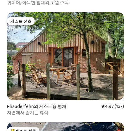
퀴페어, 아늑한 침대와 초원 주택.
게스트 선호
게스트 선호
Rhauderfehn의 게스트용 별채
평점 4.97점(5
4.97 (137)
자연에서 즐기는 휴식