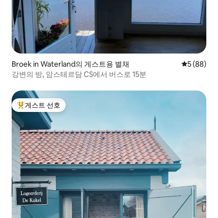
Broek in Waterland의 게스트용 별채
평점 5점(5
5 (88)
강변의 방, 암스테르담 CS에서 버스로 15분
게스트 선호
상위 게스트 선호