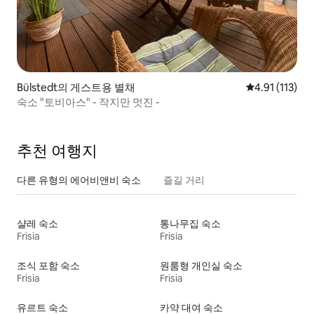
Bülstedt의 게스트용 별채
평점 4.91점(5
4.91 (113)
숙소 "토비아스" - 작지만 멋진 -
추천 여행지
다른 유형의 에어비앤비 숙소
즐길 거리
샬레 숙소
통나무집 숙소
Frisia
Frisia
조식 포함 숙소
원룸형 개인실 숙소
Frisia
Frisia
유르트 숙소
카약 대여 숙소