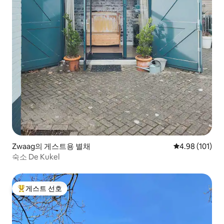
Zwaag의 게스트용 별채
평점 4.98점(5
4.98 (101)
숙소 De Kukel
게스트 선호
상위 게스트 선호