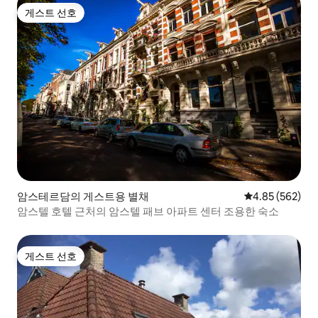
게스트 선호
게스트 선호
암스테르담의 게스트용 별채
평점 4.85점(5점
4.85 (562)
암스텔 호텔 근처의 암스텔 패브 아파트 센터 조용한 숙소
게스트 선호
게스트 선호