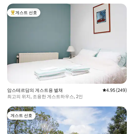
게스트 선호
상위 게스트 선호
암스테르담의 게스트용 별채
평점 4.95점(5점
4.95 (249)
최고의 위치, 조용한 게스트하우스, 2인
게스트 선호
게스트 선호