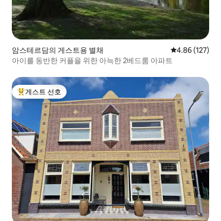
암스테르담의 게스트용 별채
평점 4.86점(5점
4.86 (127)
아이를 동반한 커플을 위한 아늑한 2베드룸 아파트
게스트 선호
상위 게스트 선호