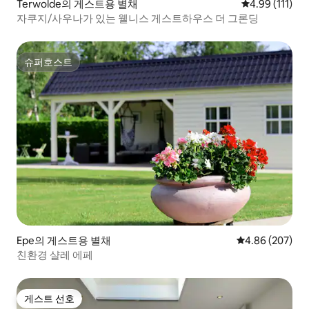
Terwolde의 게스트용 별채
평점 4.99점(5
4.99 (111)
자쿠지/사우나가 있는 웰니스 게스트하우스 더 그론딩
슈퍼호스트
슈퍼호스트
Epe의 게스트용 별채
평점 4.86점(5점
4.86 (207)
친환경 샬레 에페
게스트 선호
게스트 선호