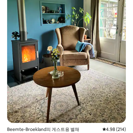
Beemte-Broekland의 게스트용 별채
평점 4.98점(5점
4.98 (214)