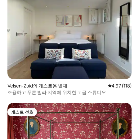
Velsen-Zuid의 게스트용 별채
평점 4.97점(5
4.97 (118)
조용하고 푸른 빌라 지역에 위치한 고급 스튜디오
게스트 선호
게스트 선호