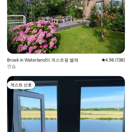
Broek in Waterland의 게스트용 별채
평점 4.96점(5점
4.96 (138)
연습
게스트 선호
게스트 선호