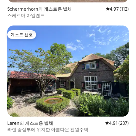
Schermerhorn의 게스트용 별채
평점 4.97점(5
4.97 (112)
스케르머 아일랜드
게스트 선호
게스트 선호
Laren의 게스트용 별채
평점 4.91점(5
4.91 (237)
라렌 중심부에 위치한 아름다운 전원주택