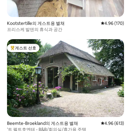
Kootstertille의 게스트용 별채
평점 4.96점(5점
4.96 (170)
프리스케 발덴의 휴식과 공간
게스트 선호
상위 게스트 선호
Beemte-Broekland의 게스트용 별채
평점 4.96점(5점
4.96 (613)
'트 펠트호엔테 - B&B/회의실/휴가용 주택