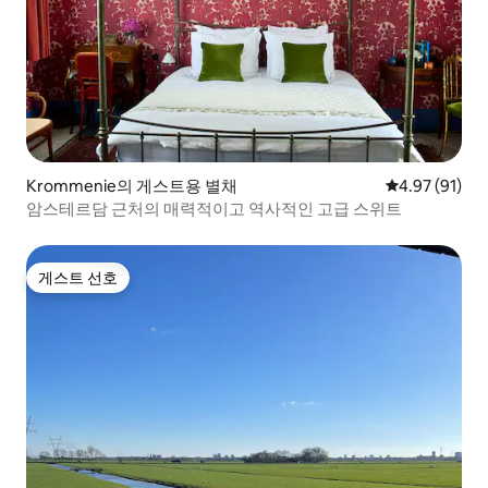
Krommenie의 게스트용 별채
평점 4.97점(5
4.97 (91)
암스테르담 근처의 매력적이고 역사적인 고급 스위트
게스트 선호
게스트 선호