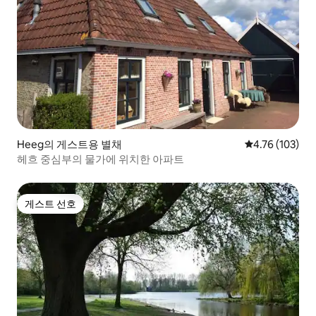
Heeg의 게스트용 별채
평점 4.76점(5
4.76 (103)
헤흐 중심부의 물가에 위치한 아파트
게스트 선호
게스트 선호