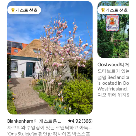
게스트 선호
게스트 선호
상위 게스트 선호
상위 게스트 선호
Oostwoud의 게
모터보트가 있는 물
설명 Bed and break
is located in Oost
Westfriesland
디오 뒤에 위치한 
입니다. B&B로 임
장으로도 임대할 수
맛있는 음식을 먹을 
포스트와 배달되는 
Blankenham의 게스트용 별
평점 4.92점(5점 만점), 후기 366
4.92 (366)
워드가 있습니다. 
채
자쿠지와 수영장이 있는 로맨틱하고 아늑
하실 수 있습니다.
한 게스트하우스
'Ons Stulpje'는 편안한 킹사이즈 박스스프
면 메시지를 보내주