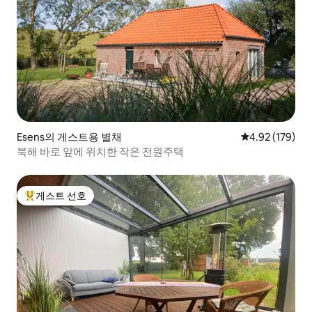
Esens의 게스트용 별채
평점 4.92점(5점
4.92 (179)
북해 바로 앞에 위치한 작은 전원주택
게스트 선호
상위 게스트 선호