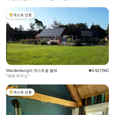
게스트 선호
상위 게스트 선호
Wardenburg의 게스트용 별채
평점 4.92점(5점
4.92 (196)
"레테 하우스"
게스트 선호
상위 게스트 선호