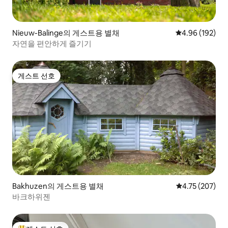
Nieuw-Balinge의 게스트용 별채
평점 4.96점(5점
4.96 (192)
자연을 편안하게 즐기기
게스트 선호
게스트 선호
Bakhuzen의 게스트용 별채
평점 4.75점(5점
4.75 (207)
바크하위젠