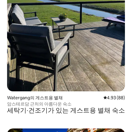
Watergang의 게스트용 별채
평점 4.93점(5
4.93 (88)
암스테르담 근처의 아름다운 숙소
세탁기∙건조기가 있는 게스트용 별채 숙소