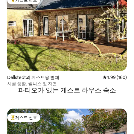
게스트 선호
상위 게스트 선호
Dellstedt의 게스트용 별채
평점 4.99점(5점
4.99 (160)
시골 생활, 웰니스 및 자연
파티오가 있는 게스트 하우스 숙소
게스트 선호
상위 게스트 선호