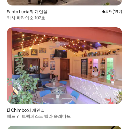
Santa Lucia의 개인실
평점 4.9점(5점
4.9 (192)
카사 파라이소 102호
El Chimbo의 개인실
베드 앤 브렉퍼스트 빌라 솔레다드