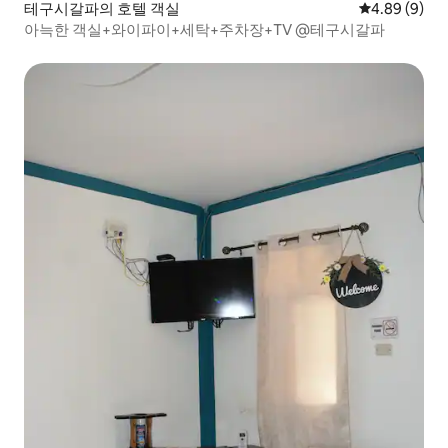
테구시갈파의 호텔 객실
평점 4.89점(
4.89 (9)
아늑한 객실+와이파이+세탁+주차장+TV @테구시갈파