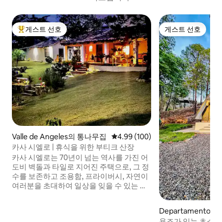
게스트 선호
게스트 선호
상위 게스트 선호
게스트 선호
Valle de Angeles의 통나무집
평점 4.99점(5점 만점), 후기 100
4.99 (100)
카사 시엘로 | 휴식을 위한 부티크 산장
카사 시엘로는 70년이 넘는 역사를 가진 어
도비 벽돌과 타일로 지어진 주택으로, 그 정
수를 보존하고 조용함, 프라이버시, 자연이
여러분을 초대하여 일상을 잊을 수 있는 부
티크 휴양지를 제공하기 위해 복원되었습
니다. 별빛 아래에서 즐기는 캠프파이어, 독
Departamento d
특한 야외 주방, 세로 우유카 전망을 즐겨보
ua의 오두막
욕조가 있는 초소형