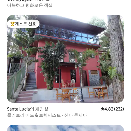
아늑하고 평화로운 객실
게스트 선호
상위 게스트 선호
Santa Lucia의 개인실
평점 4.82점(5점
4.82 (232)
콜리브리 베드 & 브렉퍼스트 - 산타 루시아