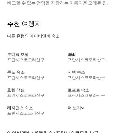
비교할 수 없는 전망을 자랑하는 아름다운 오래된 집.
추천 여행지
다른 유형의 에어비앤비 숙소
부티크 호텔
B&B
프란시스코모라산구
프란시스코모라산구
콘도 숙소
저택 숙소
프란시스코모라산구
프란시스코모라산구
호텔 객실
로프트 숙소
프란시스코모라산구
프란시스코모라산구
레지던스 숙소
더 보기
프란시스코모라산구
에어비앤비
온두라스
프란시스코모라산구