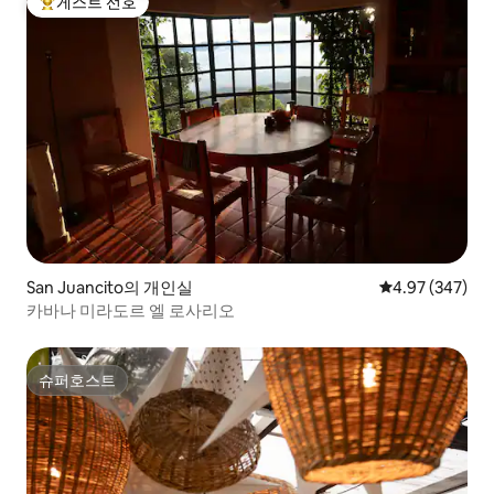
게스트 선호
상위 게스트 선호
San Juancito의 개인실
평점 4.97점(5점
4.97 (347)
카바나 미라도르 엘 로사리오
슈퍼호스트
슈퍼호스트