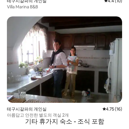
테구시갈파의 개인실
평점 4.4점(5
4.4 (10)
Villa Marina B&B
테구시갈파의 개인실
평점 4.75점(
4.75 (16)
아름답고 안전한 별도의 객실 2개
기타 휴가지 숙소 - 조식 포함