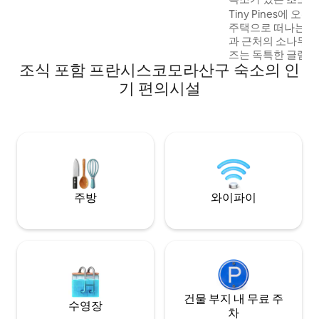
세요. 83Mbps 와이파이 • 울타리가 있는 정
코마야과
Tiny Pines에 오신 
원이 있으며 반려동물 동반 가능 • 요청 시
주택으로 떠나는 여행 🏕️ 온두
조식 제공 • 벽난로 • 넉넉한 주차 공간 • 배
과 근처의 소나무 
달. 커플이나 소규모 가족에게 이상적입니
즈는 독특한 글램핑
다. 바예 데 안헬레스에서 단 15분 거리에 있
조식 포함 프란시스코모라산구 숙소의 인
메롤라 공항에서 20
습니다.
분 거리에 있습니다
기 편의시설
을 결합하여 가족이
상적입니다. 자연 환경 🚗 최적의 위치 아늑
한 럭스 인테리어 
🔒 프라이빗 + 보안 고요하고 친환경적인 휴
양지에서 온두라스
세요. 잊지 못할 
요!
주방
와이파이
건물 부지 내 무료 주
수영장
차