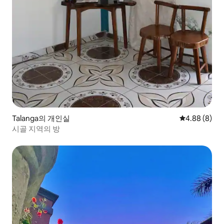
Talanga의 개인실
평점 4.88점(
4.88 (8)
시골 지역의 방