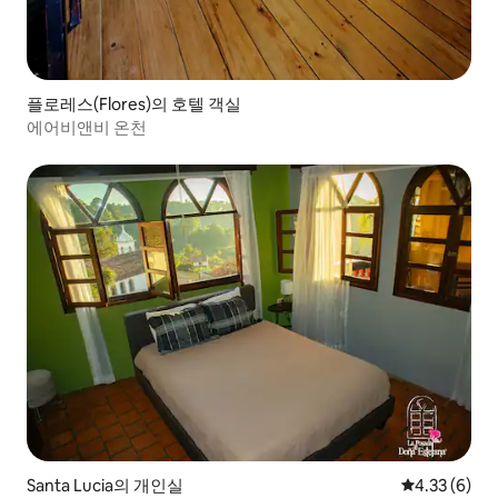
플로레스(Flores)의 호텔 객실
에어비앤비 온천
Santa Lucia의 개인실
평점 4.33점(
4.33 (6)