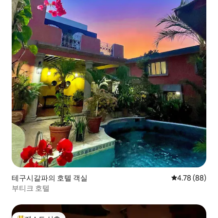
테구시갈파의 호텔 객실
평점 4.78점(5
4.78 (88)
부티크 호텔