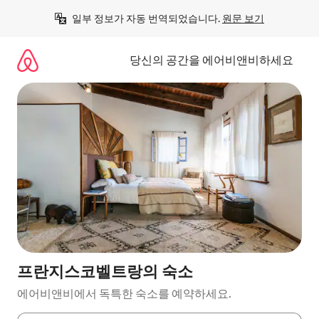
콘
일부 정보가 자동 번역되었습니다. 
원문 보기
텐
츠
로
당신의 공간을 에어비앤비하세요
바
로
가
기
프란지스코벨트랑의 숙소
에어비앤비에서 독특한 숙소를 예약하세요.