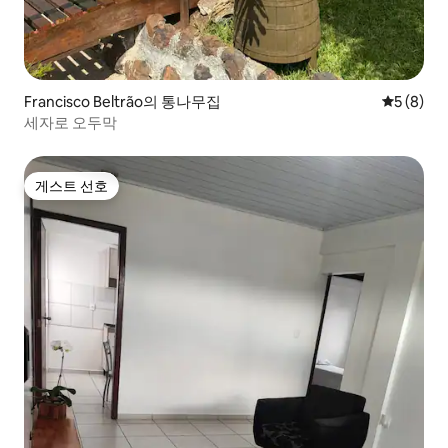
Francisco Beltrão의 통나무집
평점 5점(
5 (8)
세자로 오두막
게스트 선호
게스트 선호