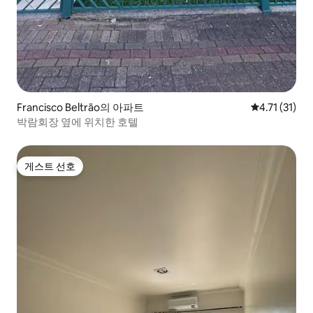
Francisco Beltrão의 아파트
평점 4.71점(
4.71 (31)
박람회장 옆에 위치한 호텔
게스트 선호
게스트 선호