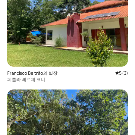
Francisco Beltrão의 별장
평점 5점(
5 (3)
페롤라 베르데 코너