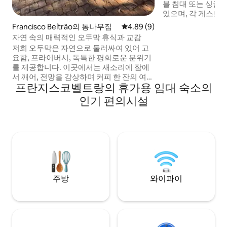
블 침대 또는 싱글 침
있으며, 각 게스트
보호 커버가 있습니다. 시트, 베개, 
Francisco Beltrão의 통나무집
평점 4.89점(5점 만점), 후기 9
4.89 (9)
버, 이불, 담요가 있
자연 속의 매력적인 오두막 휴식과 교감
소독됩니다. 추가 비용으로 침대와 수건 교
저희 오두막은 자연으로 둘러싸여 있어 고
체를 요청하실 수 
요함, 프라이버시, 독특한 평화로운 분위기
두 침실에 에어컨. 
를 제공합니다. 이곳에서는 새소리에 잠에
입 시 카메라로 감
서 깨어, 전망을 감상하며 커피 한 잔의 여유
차고
프란지스코벨트랑의 휴가용 임대 숙소의
를 즐기고, 단순하지만 잊을 수 없는 순간을
경험할 수 있습니다. 숙소는 아늑하고 시설
인기 편의시설
이 완비되어 있어 커플, 소규모 가족 또는 혼
자만의 휴식을 찾는 분들에게 이상적입니
다. 하이라이트: • 전용 공간 • 자연과의 직접
적인 접촉 • 편안하고 아늑한 공간 • 휴식을
취하고 모든 것에서 벗어나기에 완벽한 곳
주방
와이파이