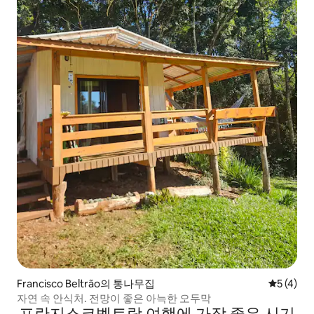
Francisco Beltrão의 통나무집
평점 5점(
5 (4)
자연 속 안식처. 전망이 좋은 아늑한 오두막
프란지스코벨트랑 여행에 가장 좋은 시기