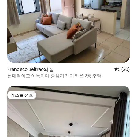
Francisco Beltrão의 집
평점 5점(5
5 (20)
현대적이고 아늑하며 중심지와 가까운 2층 주택.
게스트 선호
게스트 선호