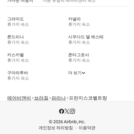
가까운 여행지
다른 유형의 에어비앤비 숙소
그라마도
카넬라
휴가지 숙소
휴가지 숙소
론드리나
시우다드 델 에스테
휴가지 숙소
휴가지 숙소
카스카벨
폰타그로사
휴가지 숙소
휴가지 숙소
구아라투바
더 보기
휴가지 숙소
에어비앤비
브라질
파라나
프란지스코벨트랑
© 2026 Airbnb, Inc.
개인정보 처리방침
이용약관