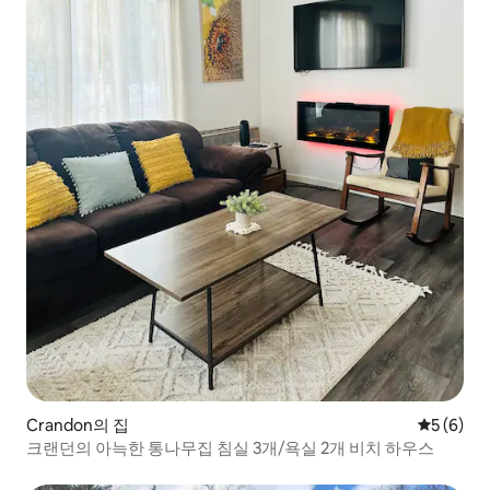
Crandon의 집
평점 5점(
5 (6)
크랜던의 아늑한 통나무집 침실 3개/욕실 2개 비치 하우스