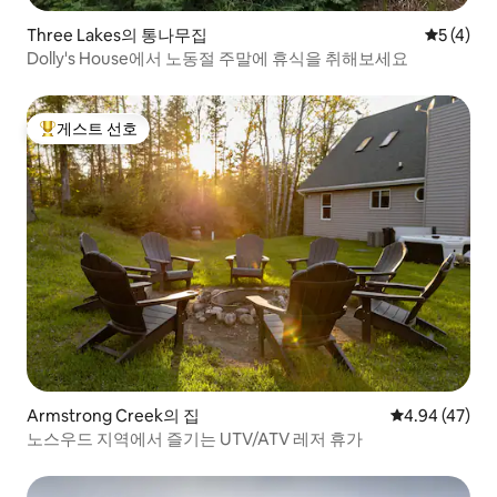
Three Lakes의 통나무집
평점 5점(
5 (4)
Dolly's House에서 노동절 주말에 휴식을 취해보세요
게스트 선호
상위 게스트 선호
Armstrong Creek의 집
평점 4.94점(5
4.94 (47)
노스우드 지역에서 즐기는 UTV/ATV 레저 휴가