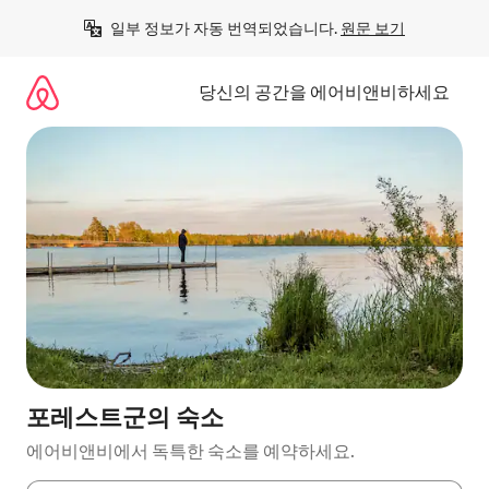
콘
일부 정보가 자동 번역되었습니다. 
원문 보기
텐
츠
로
당신의 공간을 에어비앤비하세요
바
로
가
기
포레스트군의 숙소
에어비앤비에서 독특한 숙소를 예약하세요.