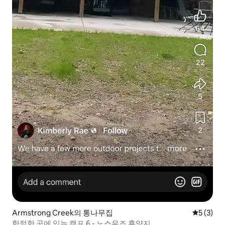
Armstrong Creek의 통나무집
평점 5점(
5 (3)
한적한 곳에 있는 캠프 6 - 노스우즈 휴양지