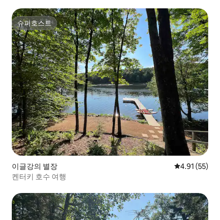
슈퍼호스트
슈퍼호스트
이글강의 별장
평점 4.91점(5
4.91 (55)
켄터키 호수 여행