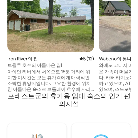
Iron River의 집
평점 5점(5점 만점), 후기 12
5 (12)
Wabeno의 통나무
브륄루 호수의 아름다운 집!
와베노 코티지 베
아이언 리버에서 서쪽으로 15분 거리에 위
온 가족이 머물기에
치한 미시간은 모든 휴가객에게 매력적인
다. 카터 카지노에서 불과 4분 거리에 위치
소박한 휴양지입니다. 고요한 환경에 위치
하고 있으며, ATV
한 아름다운 숙소로 브룰레이 호수에 자리
있으며, 스노모빌 
포레스트군의 휴가용 임대 숙소의 인기 편
잡고 있으며, 숨 막히는 전망을 자랑합니다!
있습니다. 레인지 라인 호수는 불과 2.2마일
도로를 따라 불과 0.5마일 떨어진 곳에 보트
거리에 있습니다. 
의시설
정박지가 있습니다. 가족과 함께 전자기기
타리가 있는 뒷마당
로부터 자유로워지고, 휴식을 취하고, 긴장
퍼즐과 함께 어린이
을 풀 수 있는 완벽한 휴양지입니다. *카약 2
온 가족이 함께 즐길
대와 패들보드 2대를 이용하실 수 있습니
일 거리에 있으며 
다! *어선 및 모터보트를 대여할 수 있습니
니다. 필요한 막바지
다! 자세한 사항은 메시지로 문의해 주세요!
러 제너럴이 몇 블