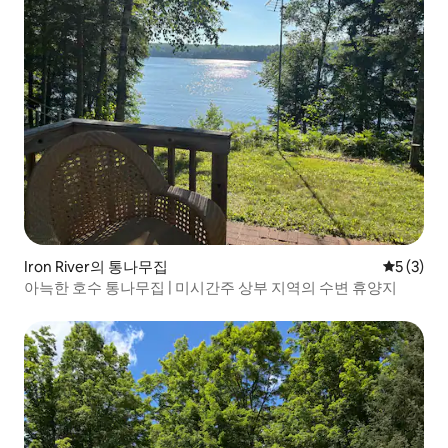
Iron River의 통나무집
평점 5점(
5 (3)
아늑한 호수 통나무집 | 미시간주 상부 지역의 수변 휴양지