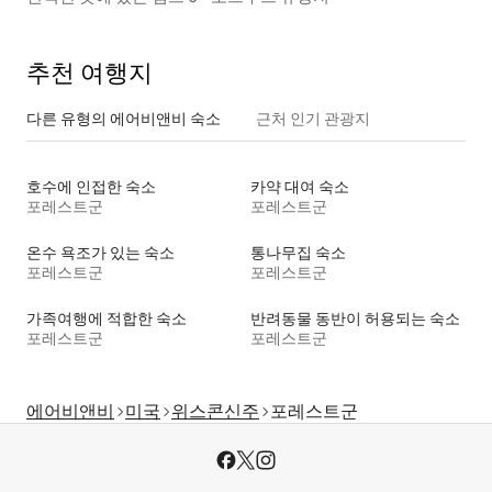
추천 여행지
다른 유형의 에어비앤비 숙소
근처 인기 관광지
호수에 인접한 숙소
카약 대여 숙소
포레스트군
포레스트군
온수 욕조가 있는 숙소
통나무집 숙소
포레스트군
포레스트군
가족여행에 적합한 숙소
반려동물 동반이 허용되는 숙소
포레스트군
포레스트군
에어비앤비
미국
위스콘신주
포레스트군