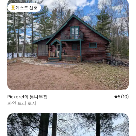
게스트 선호
상위 게스트 선호
Pickerel의 통나무집
평점 5점(5
5 (10)
파인 트리 로지