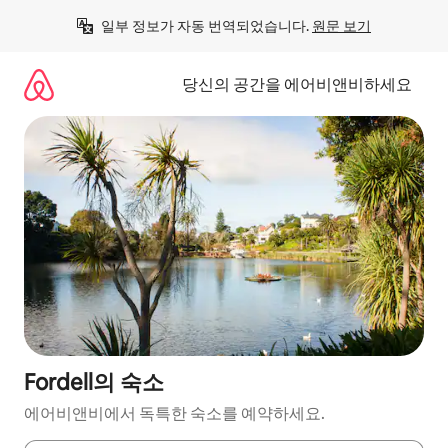
콘
일부 정보가 자동 번역되었습니다. 
원문 보기
텐
츠
로
당신의 공간을 에어비앤비하세요
바
로
가
기
Fordell의 숙소
에어비앤비에서 독특한 숙소를 예약하세요.