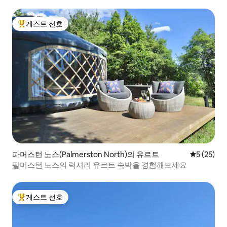
게스트 선호
상위 게스트 선호
파머스턴 노스(Palmerston North)의 유르트
평점 5점(5
5 (25)
팔머스턴 노스의 럭셔리 유르트 숙박을 경험해보세요
게스트 선호
상위 게스트 선호