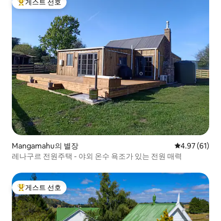
게스트 선호
상위 게스트 선호
Mangamahu의 별장
평점 4.97점(5
4.97 (61)
레나구르 전원주택 - 야외 온수 욕조가 있는 전원 매력
게스트 선호
상위 게스트 선호