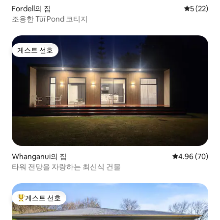
Fordell의 집
평점 5점(5
5 (22)
조용한 Tūī Pond 코티지
게스트 선호
게스트 선호
Whanganui의 집
평점 4.96점(5
4.96 (70)
타워 전망을 자랑하는 최신식 건물
게스트 선호
상위 게스트 선호