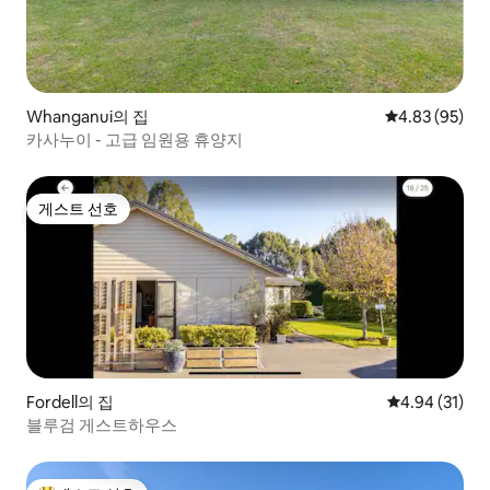
Whanganui의 집
평점 4.83점(5
4.83 (95)
카사누이 - 고급 임원용 휴양지
게스트 선호
게스트 선호
Fordell의 집
평점 4.94점(5
4.94 (31)
블루검 게스트하우스