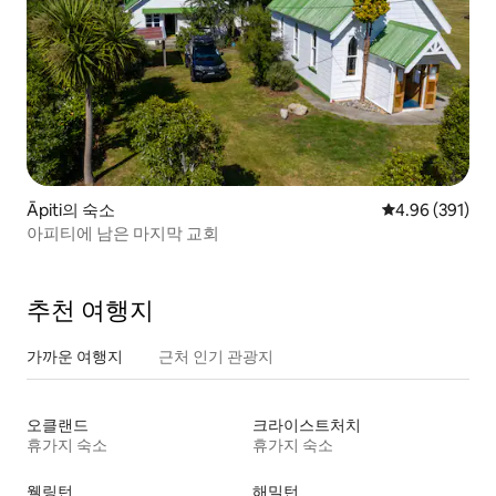
Āpiti의 숙소
평점 4.96점(5점
4.96 (391)
아피티에 남은 마지막 교회
추천 여행지
가까운 여행지
근처 인기 관광지
오클랜드
크라이스트처치
휴가지 숙소
휴가지 숙소
웰링턴
해밀턴