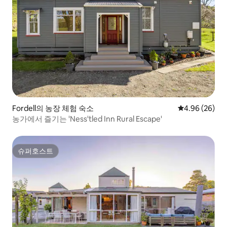
Fordell의 농장 체험 숙소
평점 4.96점(5
4.96 (26)
농가에서 즐기는 'Ness'tled Inn Rural Escape'
슈퍼호스트
슈퍼호스트