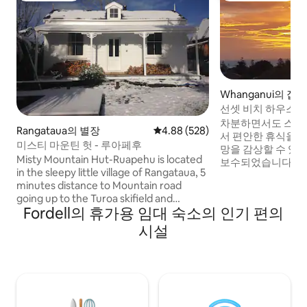
Whanganui의 집
선셋 비치 하우스
차분하면서도 스타
Rangataua의 별장
평점 4.88점(5점 만점), 후기 528
4.88 (528)
서 편안한 휴식을 
미스티 마운틴 헛 - 루아페후
망을 감상할 수 있습
Misty Mountain Hut-Ruapehu is located
보수되었습니다. 시
in the sleepy little village of Rangataua, 5
서 맛있는 식사를 준
minutes distance to Mountain road
다 전망을 즐길 수 
going up to the Turoa skifield and
겨보세요. 인기 있
Fordell의 휴가용 임대 숙소의 인기 편의
Ohakune. 1베드룸 콜로니얼 양식의 저택은
도보로 7분 거리에
아름다운 산의 전망을 자랑합니다. 무제한
은 모래 해변을 따라
시설
와이파이와 장작과 열 펌프가 있는 새로운
집으로 돌아가는 길
화로 덕분에 겨울에도 따뜻하게 지낼 수 있
나 음료를 즐길 수 있습니다.
습니다. 이곳에서 가장 좋아하는 시간은 멋
로 1시간 거리에 
진 산책/자전거를 타고 웅장한 전망을 즐길
즐길 수 있습니다. 
수 있는 여름입니다. 미스티 마운틴 헛
까이에 있습니다.
(Misty Mountain Hut) 은 청소비로 시간당