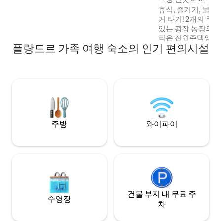
이나 자전거 코스를 선택하시나요? 겐트와
름다운 별장
휴식, 즐기기, 물놀
안트베르펜 사이의 중앙에 위치해 있습니
거 타기! 2개의 주택이 있는 주택가 마당에
다.
있는 광장 농장의 
작은 전원주택입니다. 공용 마당에서
플랑드르 가족 여행 숙소의 인기 편의시설
화 사이로 휴식을 취해보세요
책을 즐기거나 사우
못에서 자전거를 타
빙을 즐겨보세요. 뒤쪽의 초원에는 화덕이
있는 나만의 공간이
플랑드르 아르덴 언
2명과 함께 잠시 
주방
와이파이
건물 부지 내 무료 주
수영장
차