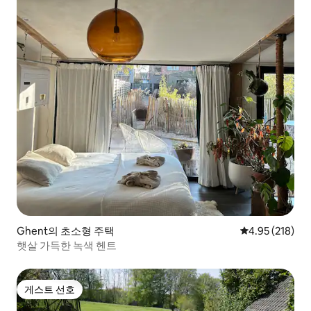
Ghent의 초소형 주택
평점 4.95점(5점
4.95 (218)
햇살 가득한 녹색 헨트
게스트 선호
게스트 선호