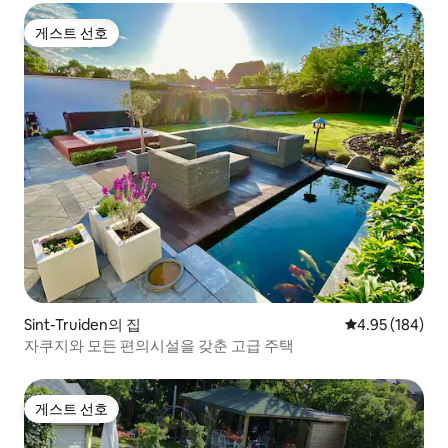
게스트 선호
게스트 선호
Sint-Truiden의 집
평점 4.95점(5점
4.95 (184)
자쿠지와 모든 편의시설을 갖춘 고급 주택
게스트 선호
게스트 선호