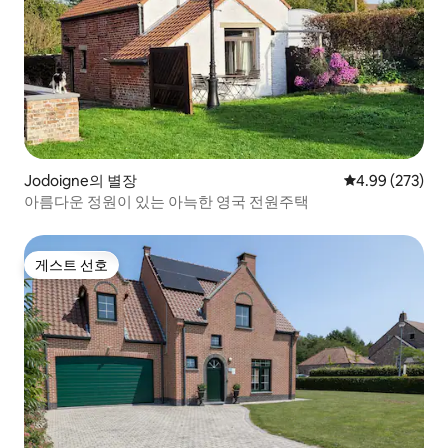
Jodoigne의 별장
평점 4.99점(5점
4.99 (273)
아름다운 정원이 있는 아늑한 영국 전원주택
게스트 선호
게스트 선호