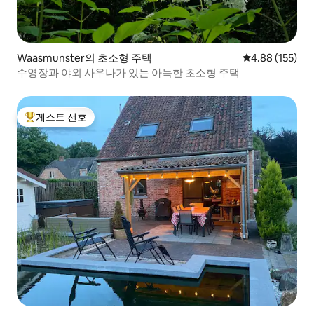
Waasmunster의 초소형 주택
평점 4.88점(5점
4.88 (155)
수영장과 야외 사우나가 있는 아늑한 초소형 주택
게스트 선호
상위 게스트 선호