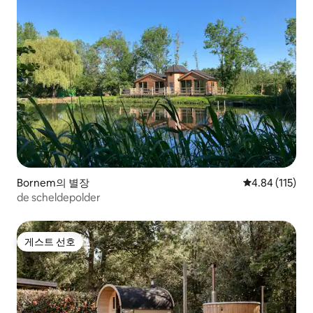
Bornem의 별장
평점 4.84점(5
4.84 (115)
de scheldepolder
게스트 선호
게스트 선호