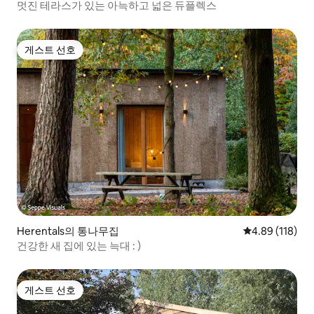
멋진 테라스가 있는 아늑하고 넓은 듀플렉스
게스트 선호
게스트 선호
Herentals의 통나무집
평점 4.89점(5
4.89 (118)
건강한 새 집에 있는 늑대 : )
게스트 선호
게스트 선호