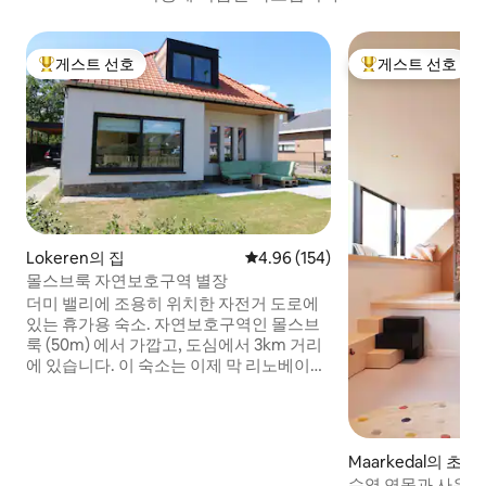
게스트 선호
게스트 선호
상위 게스트 선호
상위 게스트 선호
Lokeren의 집
평점 4.96점(5점 만점), 후기 154
4.96 (154)
몰스브룩 자연보호구역 별장
더미 밸리에 조용히 위치한 자전거 도로에
있는 휴가용 숙소. 자연보호구역인 몰스브
룩 (50m) 에서 가깝고, 도심에서 3km 거리
에 있습니다. 이 숙소는 이제 막 리노베이션
되었으며, 시설이 완비된 주방, 넓고 밝은 거
실, 침실 3개, 욕실 2개가 있습니다. 앞면과
뒷면 테라스가 있는 정원. 1km 이내에 베이
커와 정육점이 있습니다. 더메에서 보트나
Maarkedal의 초
카약을 타고 싶으신가요? 아니면 멋진 산책
수영 연못과 사우나