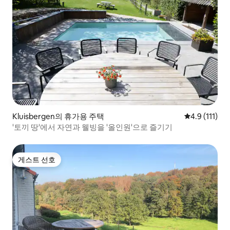
Kluisbergen의 휴가용 주택
평점 4.9점(5
4.9 (111)
'토끼 땅'에서 자연과 웰빙을 '올인원'으로 즐기기
게스트 선호
게스트 선호