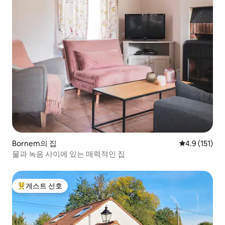
Bornem의 집
평점 4.9점(5
4.9 (151)
물과 녹음 사이에 있는 매력적인 집
게스트 선호
상위 게스트 선호