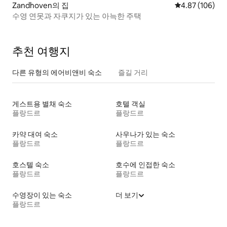
Zandhoven의 집
평점 4.87점(5점
4.87 (106)
수영 연못과 자쿠지가 있는 아늑한 주택
추천 여행지
다른 유형의 에어비앤비 숙소
즐길 거리
게스트용 별채 숙소
호텔 객실
플랑드르
플랑드르
카약 대여 숙소
사우나가 있는 숙소
플랑드르
플랑드르
호스텔 숙소
호수에 인접한 숙소
플랑드르
플랑드르
수영장이 있는 숙소
더 보기
플랑드르