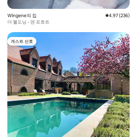
Wingene의 집
평점 4.97점(5점
4.97 (236)
더 웰도닝 - 덴 포흐트
게스트 선호
게스트 선호