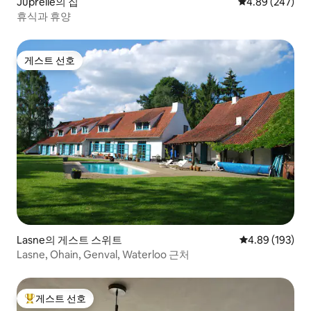
Juprelle의 집
평점 4.89점(5점
4.89 (247)
휴식과 휴양
게스트 선호
게스트 선호
Lasne의 게스트 스위트
평점 4.89점(5점
4.89 (193)
Lasne, Ohain, Genval, Waterloo 근처
게스트 선호
상위 게스트 선호