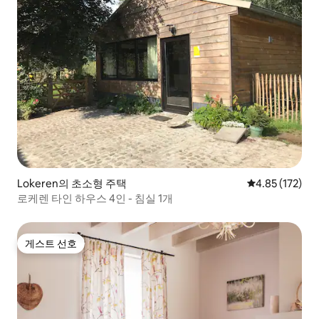
Lokeren의 초소형 주택
평점 4.85점(5
4.85 (172)
로케렌 타인 하우스 4인 - 침실 1개
게스트 선호
게스트 선호