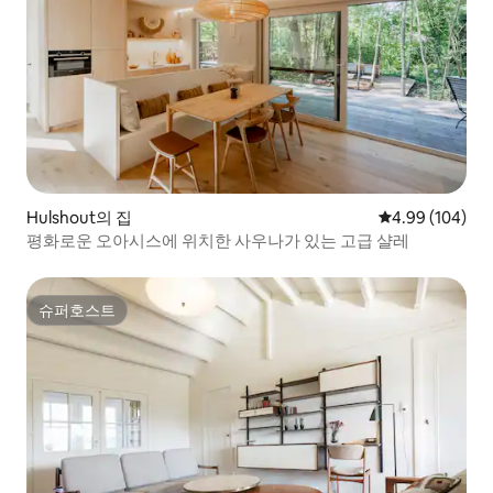
Hulshout의 집
평점 4.99점(5점
4.99 (104)
평화로운 오아시스에 위치한 사우나가 있는 고급 샬레
슈퍼호스트
슈퍼호스트