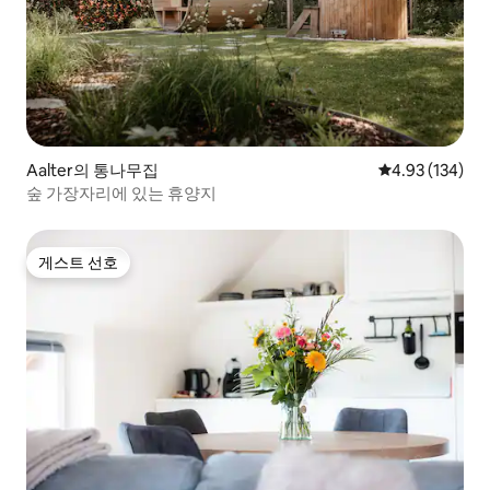
Aalter의 통나무집
평점 4.93점(5점
4.93 (134)
숲 가장자리에 있는 휴양지
게스트 선호
게스트 선호