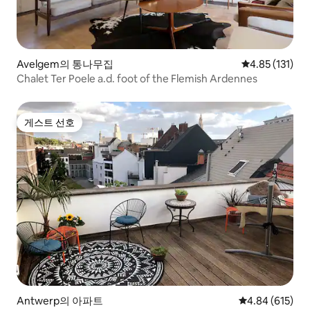
Avelgem의 통나무집
평점 4.85점(5
4.85 (131)
Chalet Ter Poele a.d. foot of the Flemish Ardennes
게스트 선호
게스트 선호
Antwerp의 아파트
평점 4.84점(5점
4.84 (615)