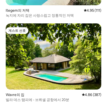
Itegem의 저택
평점 4.95점(5
4.95 (111)
녹지에 자리 잡은 사랑스럽고 정통적인 저택
게스트 선호
게스트 선호
Wavre의 집
평점 4.86점(5점
4.86 (387)
빌라 데스 탬피에 - 브뤼셀 공항에서 20분