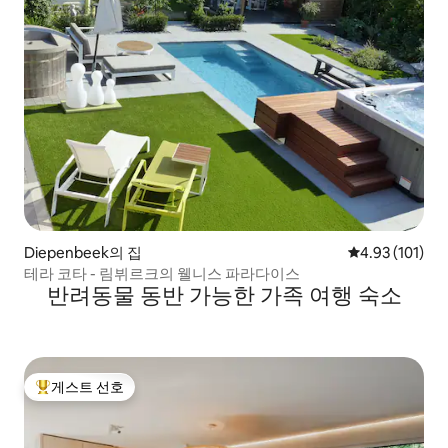
Diepenbeek의 집
평점 4.93점(5
4.93 (101)
테라 코타 - 림뷔르크의 웰니스 파라다이스
반려동물 동반 가능한 가족 여행 숙소
게스트 선호
상위 게스트 선호