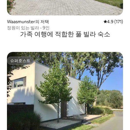
Waasmunster의 저택
평점 4.9점(5
4.9 (171)
정원이 있는 빌라 - 9인
가족 여행에 적합한 풀 빌라 숙소
슈퍼호스트
슈퍼호스트