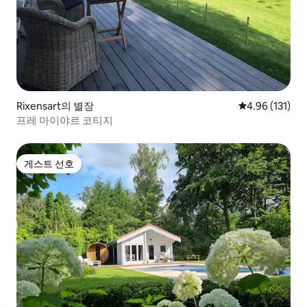
Rixensart의 별장
평점 4.96점(5
4.96 (131)
프레 마이야르 코티지
게스트 선호
게스트 선호