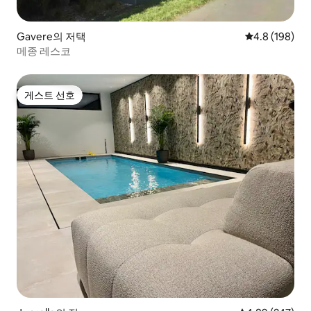
Gavere의 저택
평점 4.8점(5점
4.8 (198)
메종 레스코
게스트 선호
게스트 선호