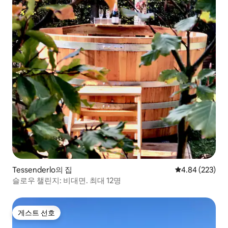
Tessenderlo의 집
평점 4.84점(5점
4.84 (223)
슬로우 챌린지: 비대면. 최대 12명
게스트 선호
게스트 선호