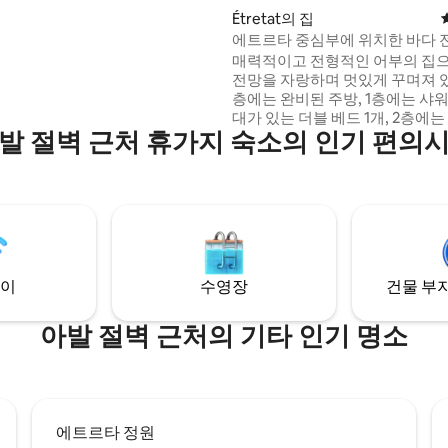
Étretat의 집
에트르타 중심부에 위치한 바다 
부집
매력적이고 전형적인 어부의 집
전망을 자랑하며 멋있게 꾸며져 있
층에는 완비된 주방, 1층에는 샤
대가 있는 더블 베드 1개, 2층에
발 절벽 근처 휴가지 숙소의 인기 편의
욕조가 있는 더블 베드 1개로 구
니다. 재택 근무가 가능한 와이파이. 1층과 2
층에 각각 TV가 설치되어 있습니다
매력적이고 햇살이 잘 드는 작은 
습니다. 모두 바다에서 50m 거리에 있습니
다. 숙소에는 거실이 없습니다. 레스토랑과
모든 상점이 100m 이내에 위치해
이
수영장
건물 부지
아발 절벽 근처의 기타 인기 명소
에트르타 정원