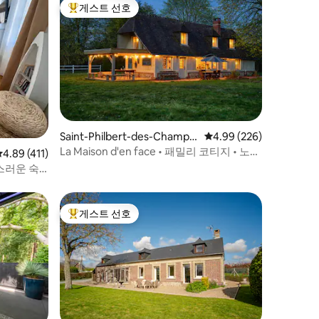
게스트 선호
상위 게스트 선호
Saint-Philbert-des-Champs
평점 4.99점(5점 만점), 
4.99 (226)
의 집
La Maison d'en face • 패밀리 코티지 • 노르
평점 4.89점(5점 만점), 후기 411개
4.89 (411)
망디
스러운 숙
게스트 선호
상위 게스트 선호