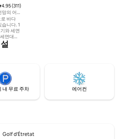
평점 4.95점(5점 만점), 후기 311개
4.95 (311)
전망의 어
으로 바다
습니다. 1
워기와 세면
는 세면대와
시설
성되어 있습
. 집 뒤에
정원이 있
 있습니다.
 내 무료 주차
에어컨
Golf d'Étretat