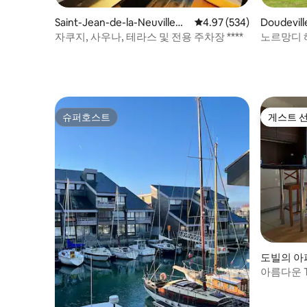
Saint-Jean-de-la-Neuville의
평점 4.97점(5점 만점), 
4.97 (534)
Doudevil
집
자쿠지, 사우나, 테라스 및 전용 주차장 ****
노르망디 
**** - 침
슈퍼호스트
게스트 
슈퍼호스트
게스트 
도빌의 아
아름다운 T
빌