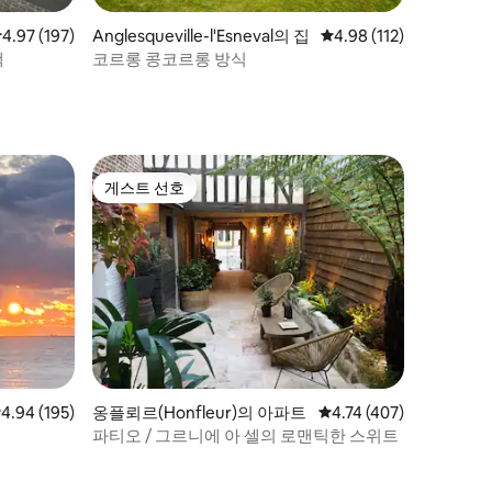
Anglesqueville-l'Esneval의 집
평점 4.98점(5점 만점), 
4.98 (112)
점 4.97점(5점 만점), 후기 197개
4.97 (197)
코르롱 콩코르롱 방식
택
게스트 선호
게스트 선호
점 4.94점(5점 만점), 후기 195개
4.94 (195)
옹플뢰르(Honfleur)의 아파트
평점 4.74점(5점 만점), 
4.74 (407)
파티오 / 그르니에 아 셀의 로맨틱한 스위트