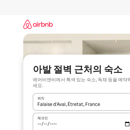
콘
텐
츠
로
바
로
가
기
아발 절벽 근처의 숙소
에어비앤비에서 특색 있는 숙소, 독채 등을 예약
세요.
위치
결과가 나오면 위·아래 화살표 키를 사용하거나 터치
체크인