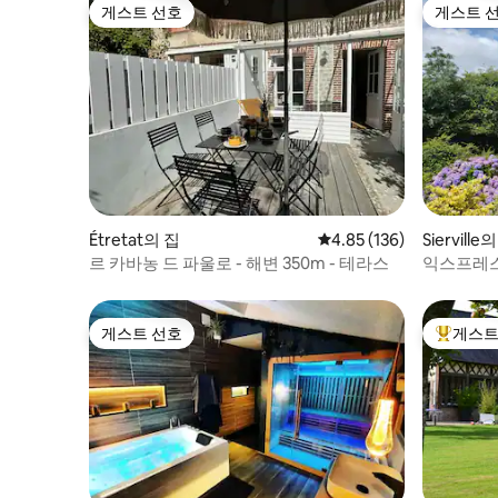
게스트 선호
게스트 
게스트 선호
게스트 
Étretat의 집
평점 4.85점(5점 만점), 
4.85 (136)
Sierville
르 카바농 드 파울로 - 해변 350m - 테라스
익스프레스
게스트 선호
게스트
게스트 선호
상위 게