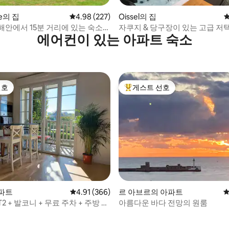
후기 534개
le의 집
평점 4.98점(5점 만점), 후기 227개
4.98 (227)
Oissel의 집
평
해안에서 15분 거리에 있는 숙소
자쿠지 & 당구장이 있는 고급 저
에어컨이 있는 아파트 숙소
대 정돈
선호
게스트 선호
선호
상위 게스트 선호
파트
평점 4.91점(5점 만점), 후기 366개
4.91 (366)
르 아브르의 아파트
평
2 + 발코니 + 무료 주차 + 주방 도
아름다운 바다 전망의 원룸