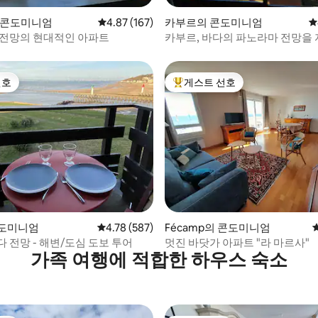
후기 246개
t의 콘도미니엄
평점 4.87점(5점 만점), 후기 167개
4.87 (167)
카부르의 콘도미니엄
평
 전망의 현대적인 아파트
카부르, 바다의 파노라마 전망을
아름다운 스튜디오.
선호
게스트 선호
선호
상위 게스트 선호
후기 519개
콘도미니엄
평점 4.78점(5점 만점), 후기 587개
4.78 (587)
Fécamp의 콘도미니엄
 전망 - 해변/도심 도보 투어
멋진 바닷가 아파트 "라 마르사"
가족 여행에 적합한 하우스 숙소