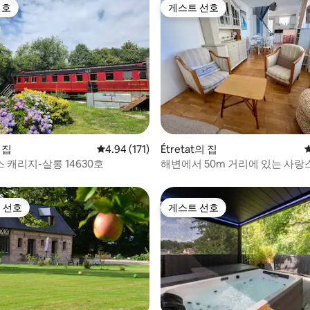
선호
게스트 선호
선호
게스트 선호
후기 136개
의 집
평점 4.94점(5점 만점), 후기 171개
4.94 (171)
Étretat의 집
 캐리지-살롱 14630호
해변에서 50m 거리에 있는 사랑
소
 선호
게스트 선호
스트 선호
게스트 선호