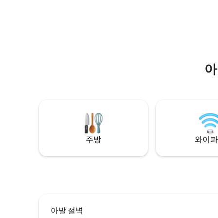
the inflatable bed.
아
주방
와이파
아발 절벽