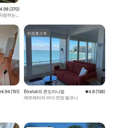
점 4.98점(5점 만점), 후기 370개
4.98 (370)
 자랑하는
슈퍼호스트
슈퍼호스트
평점 4.94점(5점 만점), 후기 151개
4.94 (151)
Étretat의 콘도미니엄
평점 4.8점(5점 만점), 
4.8 (138)
에트레타의 바다 전망 발코니