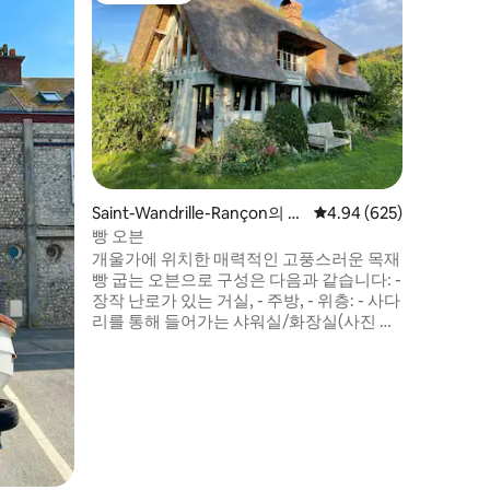
옹플뢰르 
비유 바삼
조티크는 
명까지 수
할 수 있는
나, 더블 
모의 전용
과 함께 
다. 완전
과 조함을
Saint-Wandrille-Rançon의 별
평점 4.94점(5점 만점), 
4.94 (625)
로 주차할
장
빵 오븐
개울가에 위치한 매력적인 고풍스러운 목재
빵 굽는 오븐으로 구성은 다음과 같습니다: -
장작 난로가 있는 거실, - 주방, - 위층: - 사다
리를 통해 들어가는 샤워실/화장실(사진 참
조), - 개울 전망의 침실, 사다리를 통해 접근
가능한 160x200 침대(사진 참조), 침실과 욕
실은 연결되어 있지 않습니다. 가구, 바비큐,
전용 주차장, 장작 포함 다른 별장인 라 메종
드 피에르는 100m 거리에 있습니다.