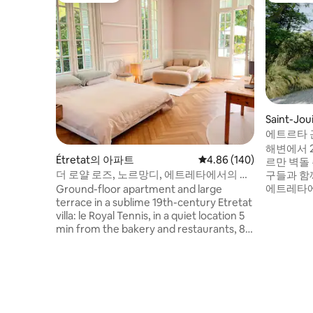
Saint-Jo
에트르타 
숙소
해변에서 
Étretat의 아파트
평점 4.86점(5점 만점), 
4.86 (140)
르만 벽돌
더 로얄 로즈, 노르망디, 에트레타에서의 시
구들과 함
크한 휴가
에트레타에
Ground-floor apartment and large
온플뢰르에
terrace in a sublime 19th-century Etretat
에서는 다
villa: le Royal Tennis, in a quiet location 5
및 정원 /
min from the bakery and restaurants, 8
요리 / 하
min walk from the beach. Bathroom with
니다. 모두
large island bath and walk-in shower. 130
당 8유로)
cm flat-screen TV + Netflix. Kitchen
마사지와 
equipped with washing machine and
다. 신규:
dryer, dishwasher and oven available.
Great for couple; a third guest could use