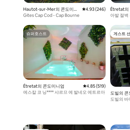
Hautot-sur-Mer의 콘도미니
평점 4.93점(5점 만점), 
4.93 (246)
Étreta
엄
Gites Cap Cod - Cap Bourne
아발 절벽
슈퍼호스트
게스트 
슈퍼호스트
게스트 
Étretat의 콘도미니엄
평점 4.85점(5점 만점), 
4.85 (519)
에스칼 코 닝**** 샤르므 에 발네오 에트르아
도빌의 
도빌의 바다