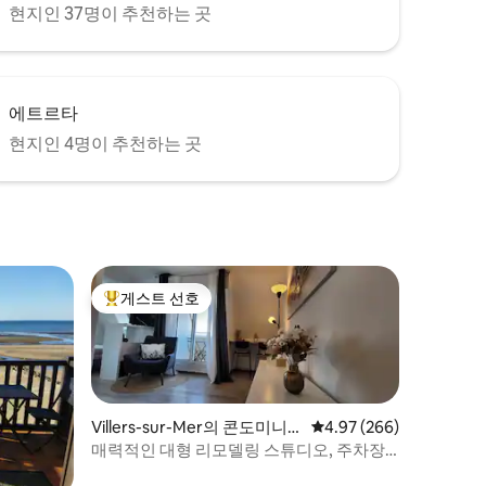
현지인 37명이 추천하는 곳
에트르타
현지인 4명이 추천하는 곳
게스트 선호
상위 게스트 선호
Villers-sur-Mer의 콘도미니
평점 4.97점(5점 만점), 
4.97 (266)
엄
매력적인 대형 리모델링 스튜디오, 주차장
포함