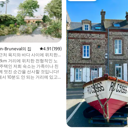
uin-Bruneval의 집
평점 4.91점(5점 만점), 후기 199개
4.91 (199)
근처 육지와 바다 사이에 위치한
2km 거리에 위치한 전형적인 노
후기 140개
 주택인 저희 숙소는 가족이나 친
께 멋진 순간을 선사할 것입니다!
서 10분도 안 되는 거리에 있고
서 35분 거리에 있는 저희 지역
양한 액티비티와 관광 명소(공원
 자전거 도로 / 콘서트 / 노르망디
이킹 / 박물관 등)를 즐기실 수 있습
를 위한 것이 있습니다. 침구(1인
 및 타월(1인당 5유로) 제공 옵션.
요가 수업을 이용하실 수 있습니
 해적 통나무집