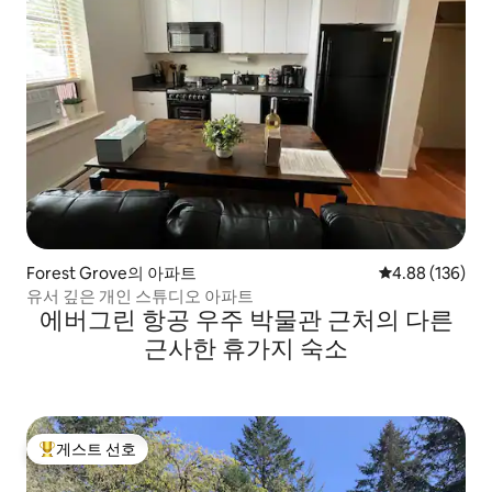
Forest Grove의 아파트
평점 4.88점(5점
4.88 (136)
유서 깊은 개인 스튜디오 아파트
에버그린 항공 우주 박물관 근처의 다른
근사한 휴가지 숙소
게스트 선호
상위 게스트 선호