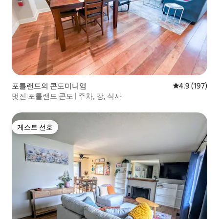
포틀랜드의 콘도미니엄
평점 4.9점(5점
4.9 (197)
멋진 포틀랜드 콘도 | 주차, 강, 식사
게스트 선호
게스트 선호