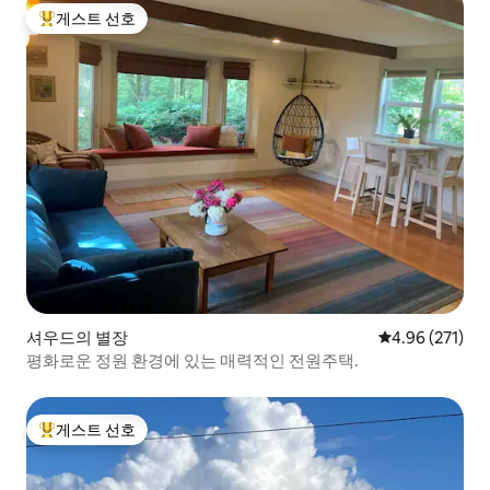
게스트 선호
상위 게스트 선호
셔우드의 별장
평점 4.96점(5점
4.96 (271)
평화로운 정원 환경에 있는 매력적인 전원주택.
게스트 선호
상위 게스트 선호