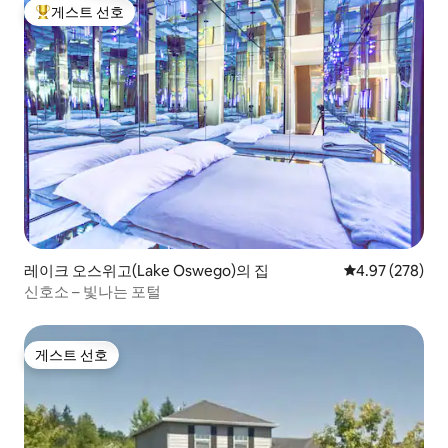
게스트 선호
상위 게스트 선호
레이크 오스위고(Lake Oswego)의 집
평점 4.97점(5점
4.97 (278)
신호소 – 빛나는 포털
게스트 선호
게스트 선호