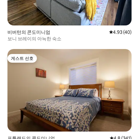
비버턴의 콘도미니엄
평점 4.93점(5
4.93 (40)
보니 브레이의 아늑한 숙소
게스트 선호
게스트 선호
포틀랜드의 콘도미니엄
평점 4.8점(5점
4.8 (341)