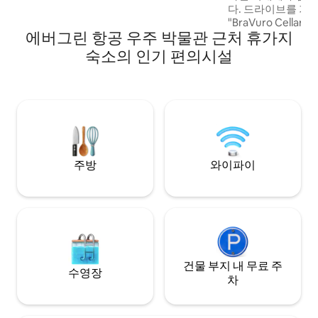
w/movies, no cable but does have Roku.
다. 드라이브를 가
Private apartment with keypad access
"BraVuro Cella
for flexible check in times.
에버그린 항공 우주 박물관 근처 휴가지
으로 합니다. 유서 
오리건 해안과 포틀
숙소의 인기 편의시설
니다. 저희 농장은 
원을 제공하며, 희
는 저녁 굴레를 포
을 유혹합니다. 말, 
도 3마리 다른 숙소
https://www.airb
주방
와이파이
건물 부지 내 무료 주
수영장
차