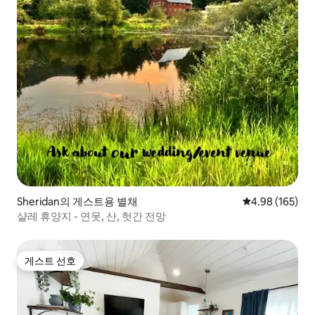
Sheridan의 게스트용 별채
평점 4.98점(5점
4.98 (165)
샬레 휴양지 - 연못, 산, 헛간 전망
게스트 선호
게스트 선호