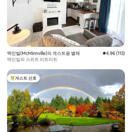
맥민빌(McMinnville)의 게스트용 별채
평점 4.96점(5
4.96 (113)
맥민빌의 스위트 리트리트
게스트 선호
상위 게스트 선호