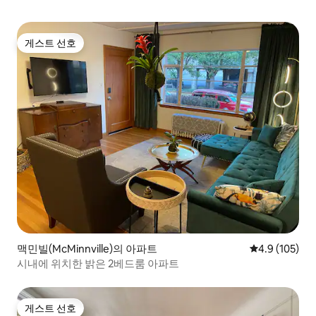
게스트 선호
게스트 선호
맥민빌(McMinnville)의 아파트
평점 4.9점(5점
4.9 (105)
시내에 위치한 밝은 2베드룸 아파트
게스트 선호
게스트 선호