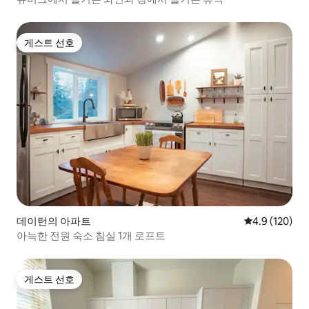
게스트 선호
게스트 선호
데이턴의 아파트
평점 4.9점(5점
4.9 (120)
아늑한 전원 숙소 침실 1개 로프트
게스트 선호
게스트 선호