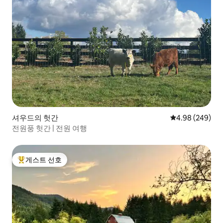
셔우드의 헛간
평점 4.98점(5점
4.98 (249)
전원풍 헛간 | 전원 여행
게스트 선호
상위 게스트 선호