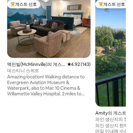
게스트 선호
게스트 선호
상위 게스트 선호
상위 게스트 선호
맥민빌(McMinnville)의 게스
평점 4.92점(5점 만점), 후기 143
4.92 (143)
트용 별채
데스티니 스위트
Amazing location! Walking distance to
Evergreen Aviation Museum &
Waterpark, also to Mac 10 Cinema &
Willamette Valley Hospital. 2 miles to
Historic McMinnville 3rd St w/ amazing
restaurants, shops & great tasting
rooms & tap houses. Quiet
Amity의 게스트용
neighborhood, private accommodations
와인 생산지의 정원
w/full kitchen & high end luxurious king
와인 생산지 한복판
mattress. Wifi and TV & DVD player
마일 이내에 수십 