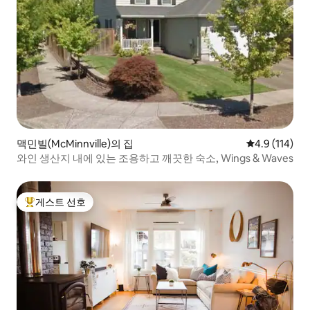
맥민빌(McMinnville)의 집
평점 4.9점(5
4.9 (114)
와인 생산지 내에 있는 조용하고 깨끗한 숙소, Wings & Waves
게스트 선호
상위 게스트 선호