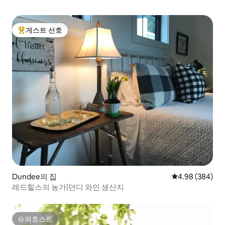
게스트 선호
상위 게스트 선호
Dundee의 집
평점 4.98점(5점
4.98 (384)
레드힐스의 농가|던디 와인 생산지
슈퍼호스트
슈퍼호스트