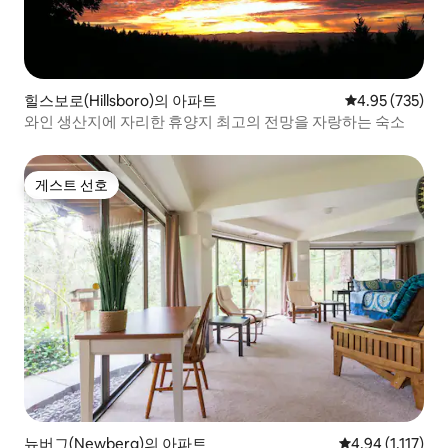
힐스보로(Hillsboro)의 아파트
평점 4.95점(5점
4.95 (735)
와인 생산지에 자리한 휴양지 최고의 전망을 자랑하는 숙소
게스트 선호
게스트 선호
뉴버그(Newberg)의 아파트
평점 4.94점(5점 
4.94 (1,117)