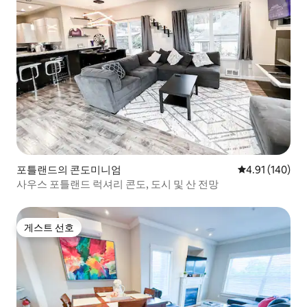
포틀랜드의 콘도미니엄
평점 4.91점(5
4.91 (140)
사우스 포틀랜드 럭셔리 콘도, 도시 및 산 전망
게스트 선호
게스트 선호