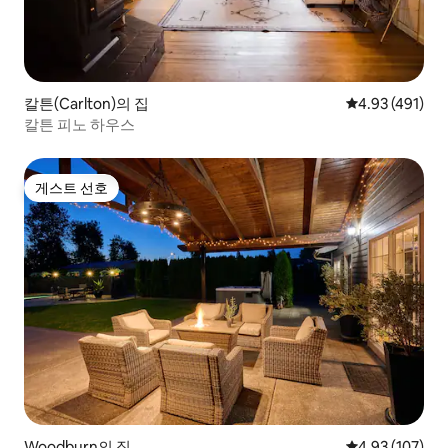
칼튼(Carlton)의 집
평점 4.93점(5
4.93 (491)
칼튼 피노 하우스
게스트 선호
게스트 선호
Woodburn의 집
평점 4.93점(5점
4.93 (107)