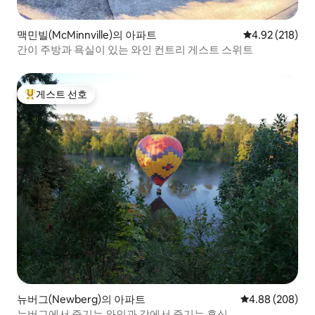
맥민빌(McMinnville)의 아파트
평점 4.92점(5점
4.92 (218)
간이 주방과 욕실이 있는 와인 컨트리 게스트 스위트
게스트 선호
상위 게스트 선호
뉴버그(Newberg)의 아파트
평점 4.88점(5점
4.88 (208)
뉴버그에서 즐기는 와인과 강에서 즐기는 휴식