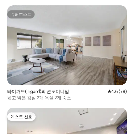
슈퍼호스트
슈퍼호스트
타이거드(Tigard)의 콘도미니엄
평점 4.6점(5
4.6 (78)
넓고 밝은 침실 2개 욕실 2개 숙소
게스트 선호
게스트 선호