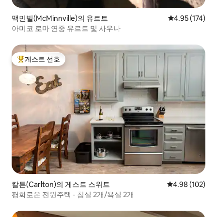
맥민빌(McMinnville)의 유르트
평점 4.95점(5
4.95 (174)
아미코 로마 연중 유르트 및 사우나
게스트 선호
상위 게스트 선호
칼튼(Carlton)의 게스트 스위트
평점 4.98점(5점
4.98 (102)
평화로운 전원주택 - 침실 2개/욕실 2개