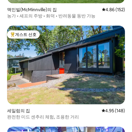
맥민빌(McMinnville)의 집
평점 4.86점(5점
4.86 (152)
농가 • 셰프의 주방 • 화덕 • 반려동물 동반 가능
게스트 선호
상위 게스트 선호
세일럼의 집
평점 4.95점(5점
4.95 (148)
완전한 미드 센추리 체험, 조용한 거리