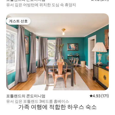
유서 깊은 어빙턴에 위치한 도심 속 휴양지
게스트 선호
게스트 선호
포틀랜드의 콘도미니엄
평점 4.93점(5
4.93 (171)
유서 깊은 포틀랜드 3베드룸 홈베이스
가족 여행에 적합한 하우스 숙소