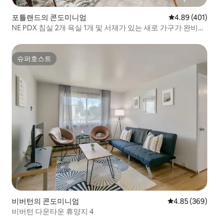
포틀랜드의 콘도미니엄
평점 4.89점(5점
4.89 (401)
NE PDX 침실 2개 욕실 1개 및 서재가 있는 새로 가구가 완비된
아파트!
슈퍼호스트
슈퍼호스트
비버턴의 콘도미니엄
평점 4.85점(5점
4.85 (369)
비버턴 다운타운 휴양지 4