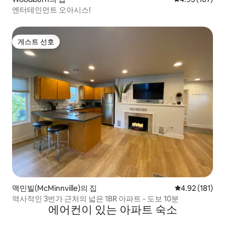
엔터테인먼트 오아시스!
게스트 선호
게스트 선호
맥민빌(McMinnville)의 집
평점 4.92점(5
4.92 (181)
역사적인 3번가 근처의 넓은 1BR 아파트 - 도보 10분
에어컨이 있는 아파트 숙소