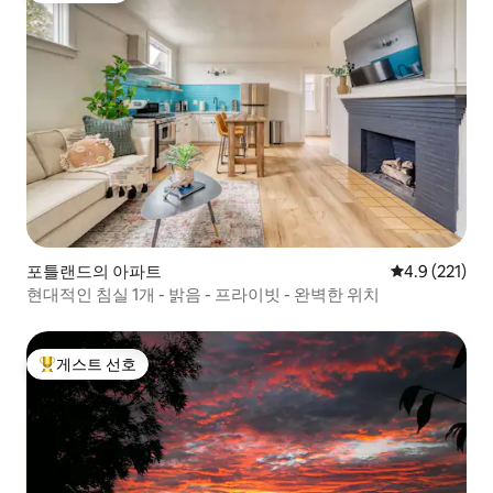
포틀랜드의 아파트
평점 4.9점(5점
4.9 (221)
현대적인 침실 1개 - 밝음 - 프라이빗 - 완벽한 위치
게스트 선호
상위 게스트 선호