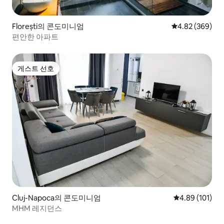
Florești의 콘도미니엄
평점 4.82점(5점
4.82 (369)
편안한 아파트
게스트 선호
게스트 선호
Cluj-Napoca의 콘도미니엄
평점 4.89점(5
4.89 (101)
MHM 레지던스