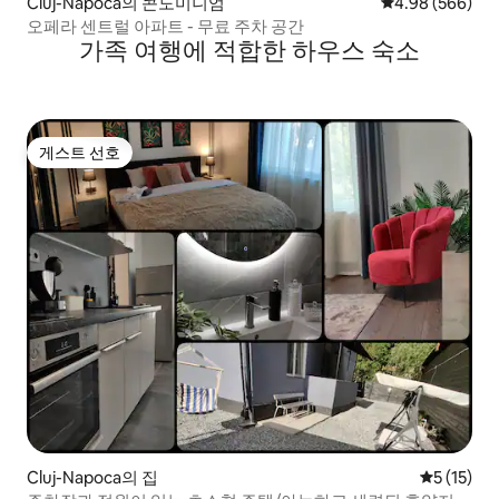
Cluj-Napoca의 콘도미니엄
평점 4.98점(5점
4.98 (566)
오페라 센트럴 아파트 - 무료 주차 공간
가족 여행에 적합한 하우스 숙소
게스트 선호
게스트 선호
Cluj-Napoca의 집
평점 5점(5
5 (15)