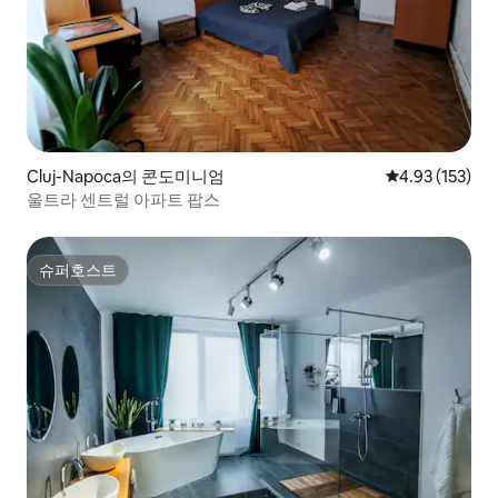
Cluj-Napoca의 콘도미니엄
평점 4.93점(5
4.93 (153)
울트라 센트럴 아파트 팝스
슈퍼호스트
슈퍼호스트