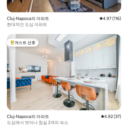
Cluj-Napoca의 아파트
평점 4.97점(5
4.97 (116)
현대적인 도심 아파트
게스트 선호
상위 게스트 선호
Cluj-Napoca의 아파트
평점 4.92점(5
4.92 (37)
도심에서 벗어나 침실 2개의 숙소