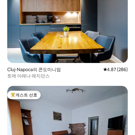
Cluj-Napoca의 콘도미니엄
평점 4.87점(5점
4.87 (286)
토메 아레나 레지던스
게스트 선호
상위 게스트 선호