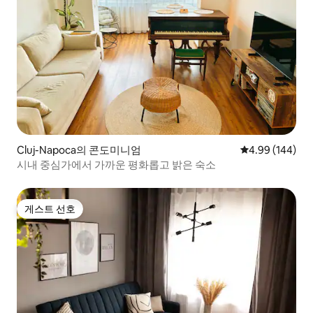
Cluj-Napoca의 콘도미니엄
평점 4.99점(5점
4.99 (144)
시내 중심가에서 가까운 평화롭고 밝은 숙소
게스트 선호
게스트 선호