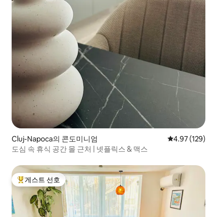
Cluj-Napoca의 콘도미니엄
평점 4.97점(5점
4.97 (129)
도심 속 휴식 공간 몰 근처 | 넷플릭스 & 맥스
게스트 선호
상위 게스트 선호