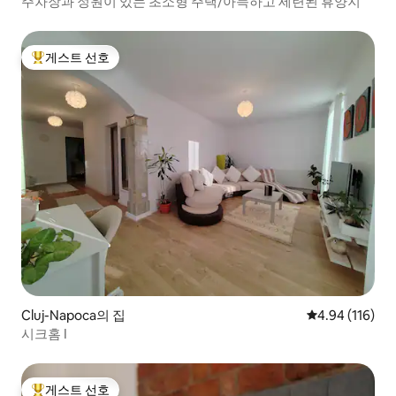
주차장과 정원이 있는 초소형 주택/아늑하고 세련된 휴양지
게스트 선호
상위 게스트 선호
Cluj-Napoca의 집
평점 4.94점(5
4.94 (116)
시크홈 I
게스트 선호