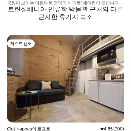
공원이 보이는 아름다운 전망의 아파트! 에어컨이 있습니다.
트란실베니아 인류학 박물관 근처의 다른
근사한 휴가지 숙소
게스트 선호
게스트 선호
Cluj-Napoca의 로프트
평점 4.85점(5점
4.85 (200)