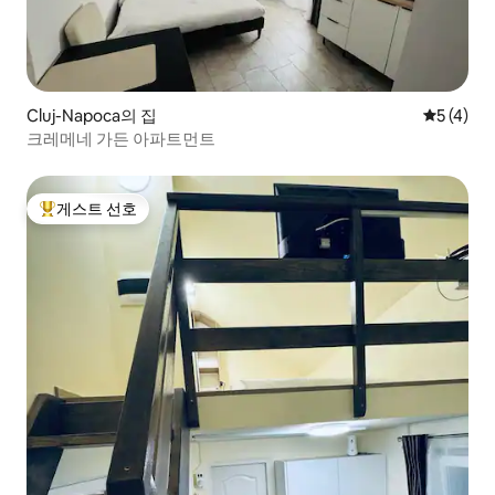
Cluj-Napoca의 집
평점 5점(
5 (4)
크레메네 가든 아파트먼트
게스트 선호
상위 게스트 선호