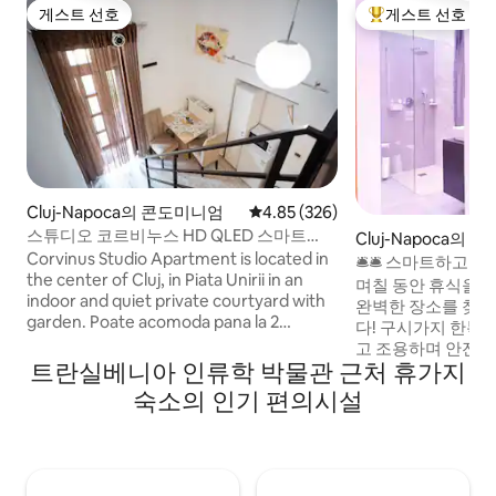
게스트 선호
게스트 선호
게스트 선호
상위 게스트 선호
Cluj-Napoca의 콘도미니엄
평점 4.85점(5점 만점), 후기 326
4.85 (326)
스튜디오 코르비누스 HD QLED 스마트
Cluj-Napoca의 
TV(센트루) 올드 타운
Corvinus Studio Apartment is located in
🛎🛎 스마트하고 
the center of Cluj, in Piata Unirii in an
가지, 넷플릭스, 알
며칠 동안 휴식을 취
indoor and quiet private courtyard with
완벽한 장소를 찾고 계신가
garden. Poate acomoda pana la 2
다! 구시가지 한복판에 위치한 매우 편안하
persoane. Apartamentul dispune de
고 조용하며 안전하
baie si bucatarie proprie si este nou
트란실베니아 인류학 박물관 근처 휴가지
이 아파트는 스마트
renovat. 영어: 새롭게 리모델링한 이 스튜
토메이션 기능과 시
숙소의 인기 편의시설
디오 아파트는 도심의 내부 안뜰 (피아타 우
든 것을 지배하는 도구
니리 광장) 에 편리하게 위치해 있습니다.
수 있는 많은 기능 
최대 2명까지 수용할 수 있습니다. 모든 것
드'입니다. 위치를 
의 중심에 있지만 여전히 평화롭고 평온합
개가 제공됩니다. 간이 주방에는 시설이 완
니다.
비되어 있고 욕실도 