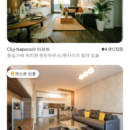
Cluj-Napoca의 아파트
평점 4.91점(5
4.91 (123)
중심가에 위치한 펜트하우스/퀸사이즈 침대 있음
게스트 선호
상위 게스트 선호