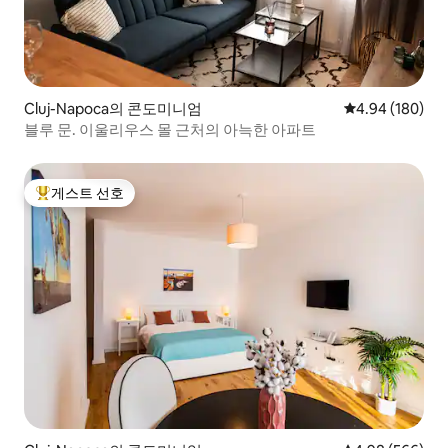
Cluj-Napoca의 콘도미니엄
평점 4.94점(5점
4.94 (180)
블루 문. 이울리우스 몰 근처의 아늑한 아파트
게스트 선호
상위 게스트 선호