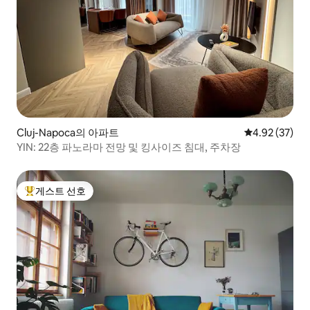
Cluj-Napoca의 아파트
평점 4.92점(5
4.92 (37)
YIN: 22층 파노라마 전망 및 킹사이즈 침대, 주차장
게스트 선호
상위 게스트 선호