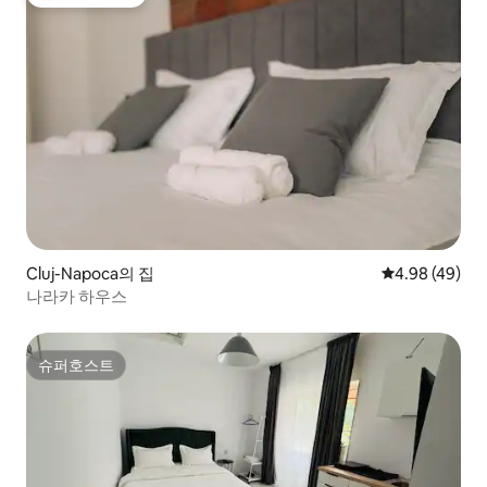
상위 게스트 선호
Cluj-Napoca의 집
평점 4.98점(5
4.98 (49)
나라카 하우스
슈퍼호스트
슈퍼호스트