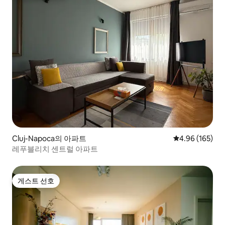
Cluj-Napoca의 아파트
평점 4.96점(5점
4.96 (165)
레푸블리치 센트럴 아파트
게스트 선호
게스트 선호