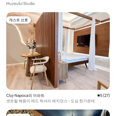
Muzeului Studio
게스트 선호
게스트 선호
Cluj-Napoca의 아파트
평점 5점(5
5 (27)
센트럴 해돋이 매드 럭셔리 레지던스 - 도심 한가운데