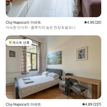
Cluj-Napoca의 아파트
평점 4.95점(5
4.95 (20)
아늑한 안식처 - 클루지의 높은 천장 & 발코니
게스트 선호
상위 게스트 선호
Cluj-Napoca의 아파트
평점 4.89점(5점
4.89 (237)