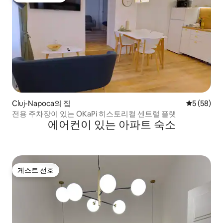
Cluj-Napoca의 집
평점 5점(5
5 (58)
전용 주차장이 있는 OKaPi 히스토리컬 센트럴 플랫
에어컨이 있는 아파트 숙소
게스트 선호
게스트 선호