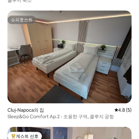
클루지 숙소
슈퍼호스트
슈퍼호스트
Cluj-Napoca의 집
평점 4.8점(
4.8 (5)
Sleep&Go Comfort Ap.2 - 조용한 구역, 클루지 공항
게스트 선호
상위 게스트 선호