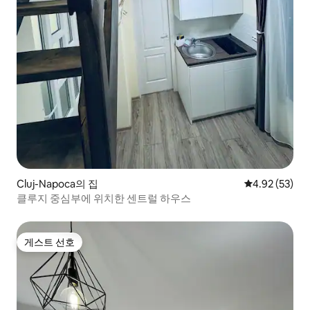
Cluj-Napoca의 집
평점 4.92점(5
4.92 (53)
클루지 중심부에 위치한 센트럴 하우스
게스트 선호
게스트 선호