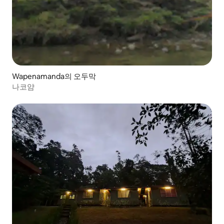
Wapenamanda의 오두막
나코얌