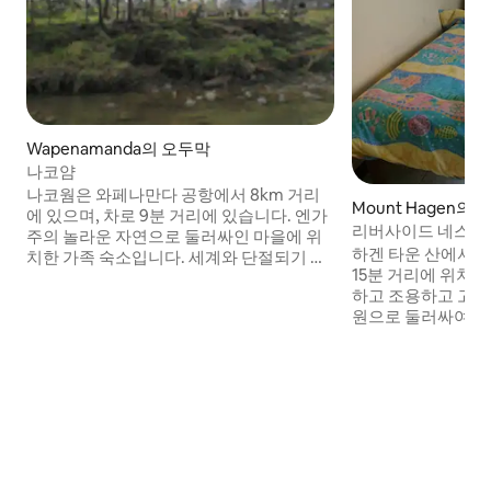
Wapenamanda의 오두막
나코얌
나코웜은 와페나만다 공항에서 8km 거리
Mount Hagen의
에 있으며, 차로 9분 거리에 있습니다. 엔가
리버사이드 네스트
주의 놀라운 자연으로 둘러싸인 마을에 위
하겐 타운 산에서 1
치한 가족 숙소입니다. 세계와 단절되기 때
15분 거리에 위치한
문에 자연과 자아를 겸비한 인터치
하고 조용하고 고요
(InTouch) 를 즐기기에 완벽한 장소입니다.
원으로 둘러싸여 있
엔가의 아름다움을 게스트에게 보여주고
대 중입니다. 아래층
싶습니다. 엔가를 마을로 데려가고, 산을 건
지, 세탁기가 있는 세
너 차크로 하이킹을 하고, 라이 강에서 수영
실 1개가 있습니다
을 하며, 개방된 구덩이 대지 오븐 옆에서 주
두 번째 라운지/좌석
민들과 함께 잔치를 즐깁니다.
와 풀사이즈 욕조가
있습니다. 마을/공
공됩니다.