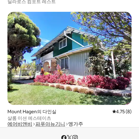
딜라로스 컴포트 레스트
Mount Hagen의 다인실
평점 4.75점(
4.75 (8)
샬롬 미션 에스테이츠
에어비앤비
파푸아뉴기니
엥가주