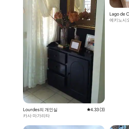
Lago de
에키노시오
Lourdes의 개인실
평점 4.33점(5점 만점)
4.33 (3)
카사 마가리타