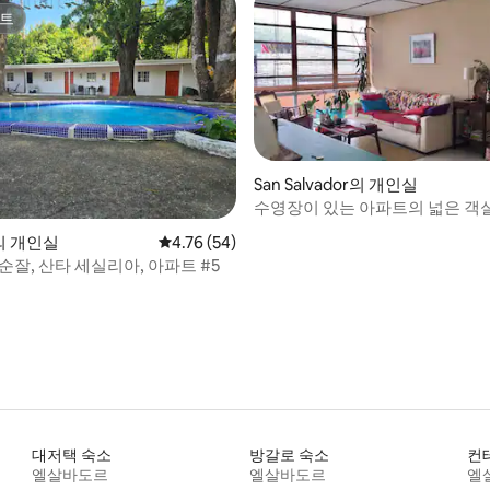
트
트
San Salvador의 개인실
수영장이 있는 아파트의 넓은 객
al의 개인실
평점 4.76점(5점 만점), 후기 54개
4.76 (54)
순잘, 산타 세실리아, 아파트 #5
대저택 숙소
방갈로 숙소
컨
엘살바도르
엘살바도르
엘