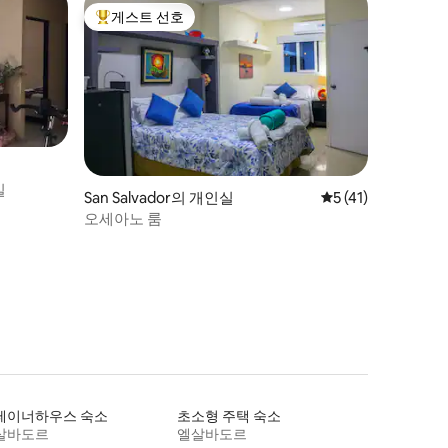
게스트 선호
상위 게스트 선호
실
San Salvador의 개인실
평점 5점(5점 만점),
5 (41)
오세아노 룸
테이너하우스 숙소
초소형 주택 숙소
살바도르
엘살바도르