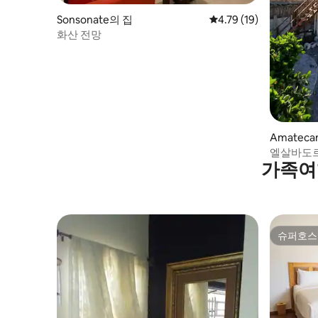
Sonsonate의 집
평점 4.79점(5점 만점),
4.79 (19)
화산 전망
Amatec
엘살바도르
가족여
슈퍼호스
슈퍼호스