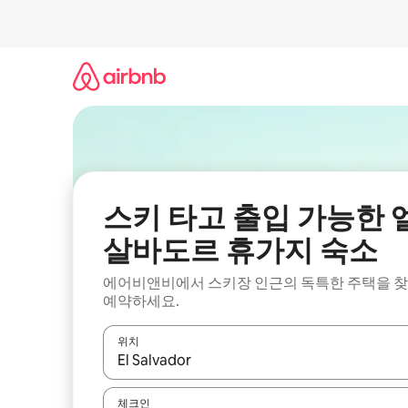
콘
텐
츠
로
바
로
가
기
스키 타고 출입 가능한 
살바도르 휴가지 숙소
에어비앤비에서 스키장 인근의 독특한 주택을 
예약하세요.
위치
결과가 나오면 위·아래 화살표 키를 사용하거나 터치
체크인