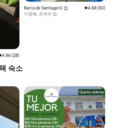
Barra de Santiago의 집
평점 4.68점(5점 만점),
4.68 (50)
지중해. 천국의 집.
평점 4.86점(5점 만점), 후기 28개
4.86 (28)
택 숙소