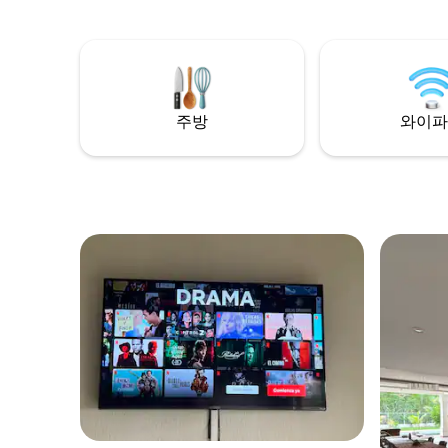
y seguro, con excelente ubicación 🧼
excelente ubica
Dotado con insumos y productos de
insumos y
limpieza Durante tu reserva, tu Airbnb
Durante t
cuenta con: 🌐 Wifi 📺 TV 🍳 Cocina 💧
con: 🌐 Wifi 📺 TV 🍳 Cocina ❄️ Aire
Piscina ❄️ A/C 🌊 Cerca del mar 👉
acondicionado 
Envíanos un mensaje con la palabra
mensaje 
주방
와이파
DESCUENTO y pregunta por
pregunta
promociones