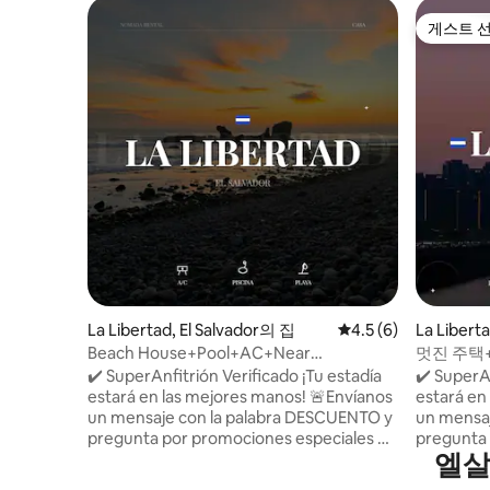
게스트 
게스트 
La Libertad, El Salvador의 집
평점 4.5점(5점 만점)
4.5 (6)
La Liber
Beach House+Pool+AC+Near
멋진 주택
Sea+Kitchen@La Libertad
@라 리베
✔️ SuperAnfitrión Verificado ¡Tu estadía
✔️ SuperAn
estará en las mejores manos! 🚨Envíanos
estará en las
un mensaje con la palabra DESCUENTO y
un mensaj
pregunta por promociones especiales 📍
pregunta 
엘살
Rancho de Playa en La Libertad, El
Casa en La
Salvador 🇸🇻 🏡 Espacio limpio, cómodo
Espacio l