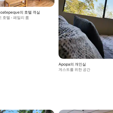
 Coatepeque의 호텔 객실
 호텔 - 패밀리 룸
Apopa의 개인실
게스트를 위한 공간
, 후기 3개