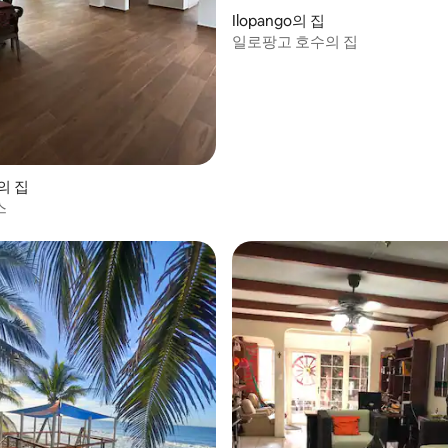
, 후기 4개
Ilopango의 집
일로팡고 호수의 집
e의 집
스