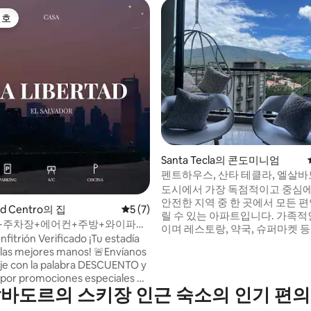
선호
선호
Santa Tecla의 콘도미니엄
펜트하우스, 산타 테클라, 엘살
도시에서 가장 독점적이고 중심
안전한 지역 중 한 곳에서 모든 
, 후기 6개
tad Centro의 집
평점 5점(5점 만점), 후기 7개
5 (7)
릴 수 있는 아파트입니다. 가족적인 분위기
+주차장+에어컨+주방+와이파이
이며 레스토랑, 약국, 슈퍼마켓 등
르타드
fitrión Verificado ¡Tu estadía
핑몰 2개와 가깝습니다. 포함 사항: 50MB 와
 mejores manos! 🚨Envíanos
이파이, 넷플릭스, 유튜브, 케이블
e con la palabra DESCUENTO y
는 50인치 4K TV 2대 (침실 2개, 
por promociones especiales 📍
욕실 및 주차장) 다음과 같은 편의시설을 즐
바도르의 스키장 인근 숙소의 인기 편
 Libertad, El Salvador 🇸🇻 🏡
길 수 있습니다. 1. - 옥상 2. - 
impio, cómodo y seguro, con
산책로 사이로 하이킹 3. 소셜 룸 