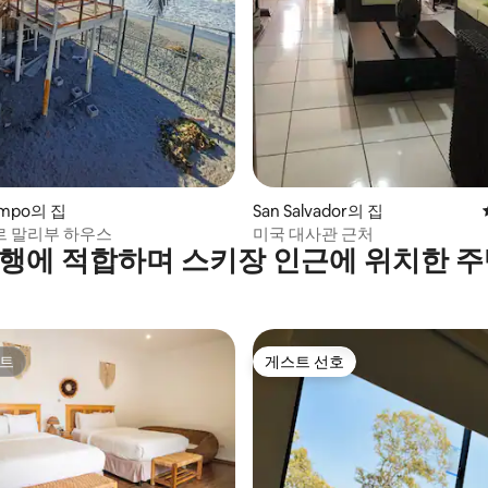
 후기 19개
ampo의 집
San Salvador의 집
 말리부 하우스
미국 대사관 근처
행에 적합하며 스키장 인근에 위치한 주
트
게스트 선호
트
게스트 선호