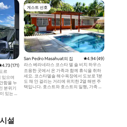
Lago de
게스트 선호
게스트 선호
코아테페
이 넓고 
내세요. 멋진 전망, 오셔서 편히 쉬세요. 저
희 숙소는
상점과 다
는 매우 
니다. 새
영을 즐기
하루를 보
San Pedro Masahuat의 집
평점 4.94점(5점 만점),
4.94 (49)
여. 8개의 객실과 부지, 총 16명이 예약 수락,
라스 베라네라스 코스타 델 솔 비치 하우스
평점 4.73점(5점 만점), 후기 171개
4.73 (171)
1박당 추가
조용한 곳에서 온 가족과 함께 휴식을 취하
합니다.
바도르
세요. 코스타델솔 해수욕장에서 도보로 1분
에 있으며
도 채 안 걸리는 거리에 위치한 2열 해변 주
편안함을 누
택입니다. 호스트와 호스트의 일행, 가족 또
는 게스트의 전용 공간입니다. HBO, VIX, 디
이 있는 쇼
즈니+가 있으며, 어르신과 어린이에게 이상
적인 출입구가 있습니다. 집 안에는 보행기
 채널이 있
를 사용하는 아기를 데려올 때를 위한 안전
거실, 주방,
문이 있습니다. 뒷마당에는 한쪽에 걸을 때
의시설
나 계단을 내려갈 때 어려움을 겪는 사람들
콘도미니엄 내
을 위한 경사로가 있습니다.
4. 스포츠