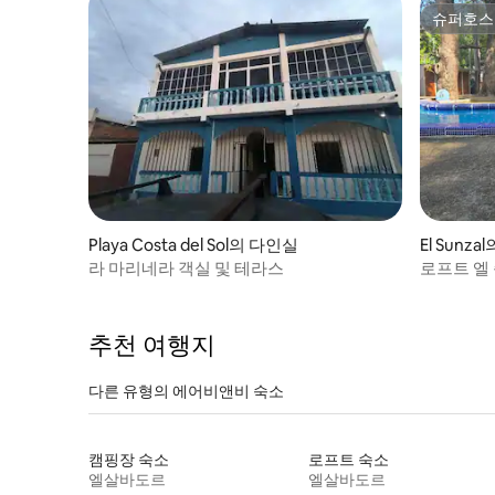
슈퍼호스
슈퍼호스
Playa Costa del Sol의 다인실
El Sunz
라 마리네라 객실 및 테라스
로프트 엘 
추천 여행지
다른 유형의 에어비앤비 숙소
캠핑장 숙소
로프트 숙소
엘살바도르
엘살바도르