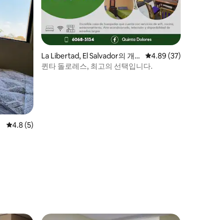
La Libertad, El Salvador의 개
평점 4.89점(5점 만점),
4.89 (37)
인실
퀸타 돌로레스, 최고의 선택입니다.
평점 4.8점(5점 만점), 후기 5개
4.8 (5)