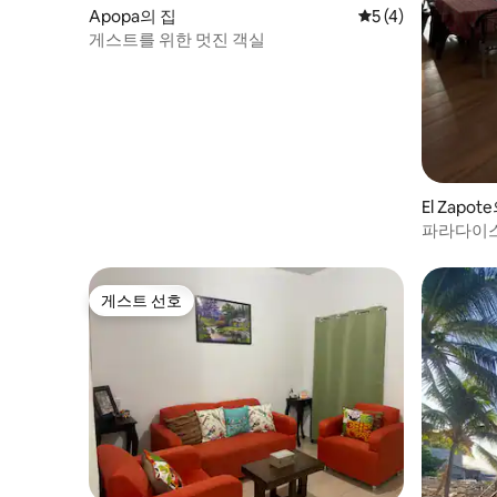
Apopa의 집
평점 5점(5점 만점)
5 (4)
게스트를 위한 멋진 객실
El Zapot
파라다이
게스트 선호
게스트 선호