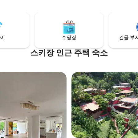
ción 🧼 Dotado con
코트
 productos de limpieza
u reserva, tu Airbnb cuenta
🚗 Parqueo 👉Envíanos un
con la palabra DESCUENTO y
이
수영장
건물 부지
 por promociones
스키장 인근 주택 숙소