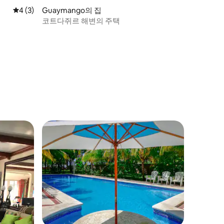
평점 4점(5점 만점), 후기 3개
4 (3)
Guaymango의 집
코트다쥐르 해변의 주택