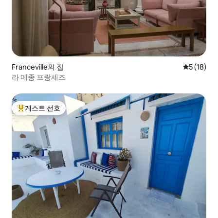
Franceville의 집
평점 5점(5
5 (18)
라 메종 프랑세즈
게스트 선호
상위 게스트 선호