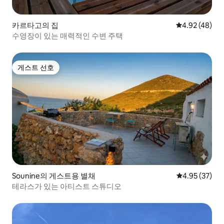
카르타고의 집
평점 4.92점(5
4.92 (48)
수영장이 있는 매력적인 수변 주택
게스트 선호
게스트 선호
Sounine의 게스트용 별채
평점 4.95점(5
4.95 (37)
테라스가 있는 아티스트 스튜디오