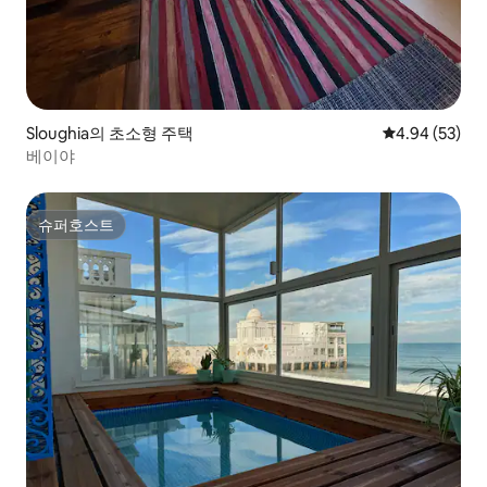
Sloughia의 초소형 주택
평점 4.94점(5
4.94 (53)
베이야
슈퍼호스트
슈퍼호스트