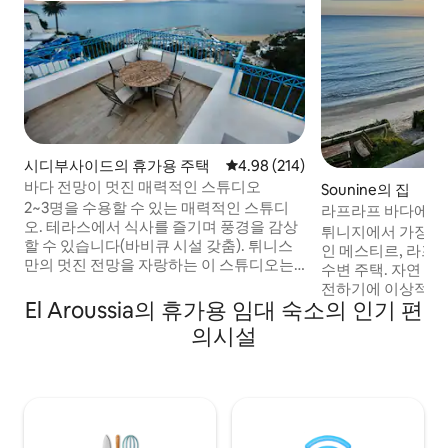
시디부사이드의 휴가용 주택
평점 4.98점(5점 만점), 후기 214
4.98 (214)
바다 전망이 멋진 매력적인 스튜디오
Sounine의 집
2~3명을 수용할 수 있는 매력적인 스튜디
라프라프 바다에 있
오. 테라스에서 식사를 즐기며 풍경을 감상
튀니지에서 가장 아
할 수 있습니다(바비큐 시설 갖춤). 튀니스
인 메스티르, 라프
만의 멋진 전망을 자랑하는 이 스튜디오는
수변 주택. 자연 환
시디부사이드 마을의 중심부에 위치해 있
전하기에 이상적입니다. 📝 참고:
습니다. 유네스코 세계 문화 유산에 등재된
El Aroussia의 휴가용 임대 숙소의 인기 편
에 위치한 이 숙소는
이 독특한 건축물을 발견할 수 있는 기회를
할 수 있습니다. 
의시설
갖게 될 것입니다. 파란색과 흰색의 집, 에를
소로 이동하는 교통
랑제 남작의 궁전, 패트릭 브륄의 노래에 나
위한 안전한 공간을
온 카페 데 레즈, 독특한 전망이 모두 여러분
차량으로 바로 접근
을 기다리고 있습니다!
한 숙소의 평온함을