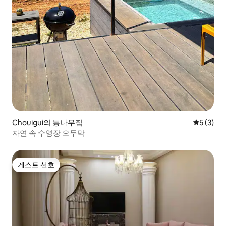
Chouigui의 통나무집
평점 5점(
5 (3)
자연 속 수영장 오두막
게스트 선호
게스트 선호