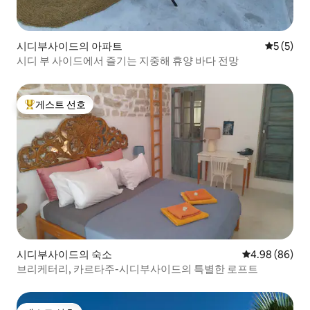
시디부사이드의 아파트
평점 5점(
5 (5)
시디 부 사이드에서 즐기는 지중해 휴양 바다 전망
게스트 선호
상위 게스트 선호
시디부사이드의 숙소
평점 4.98점(5
4.98 (86)
브리케터리, 카르타주-시디부사이드의 특별한 로프트