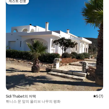
게스트 선호
게스트 선호
Sidi Thabet의 저택
평점 5점(
5 (7)
튀니스 문 앞의 올리브 나무의 평화