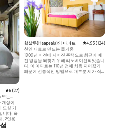
2019년
운데에 위
치하고 있
외 바, 
타 휴양 마
에는 넓고 
개, 사우
이 있습니다. 또한 2층에는 별도
합살루(Haapsalu)의 아파트
평점 4.95점(5점 만점), 
4.95 (124)
있는 발코
천연 재료로 만드는 즐거움
금으로 온
1909년 이전에 지어진 주택으로 최근에 예
및 조건 협
전 영광을 되찾기 위해 리노베이션되었습니
다. 이 아파트는 110년 전에 처음 지어졌기
때문에 전통적인 방법으로 대부분 제가 직
접 개조했습니다. 나무 바닥, 점토 벽토 벽,
곡선 천장, 천연 섬유, 생태 점토 및 석회 페
인트가 있습니다. 이 아파트는 조용하고 대
평점 5점(5점 만점), 후기 27개
5 (27)
부분의 시간에 햇빛이 가득합니다. 색을 사
in 또는
랑하는 사람들을 위한 기쁨. 가족/소규모 그
한 개성이
룹에게 편안한 숙소입니다. 마당 1대 무료주
 드실 거
차. 네 발 달린 친구들은 환영입니다.
입니다. 숙
, 2인용
시설
 있습니다.