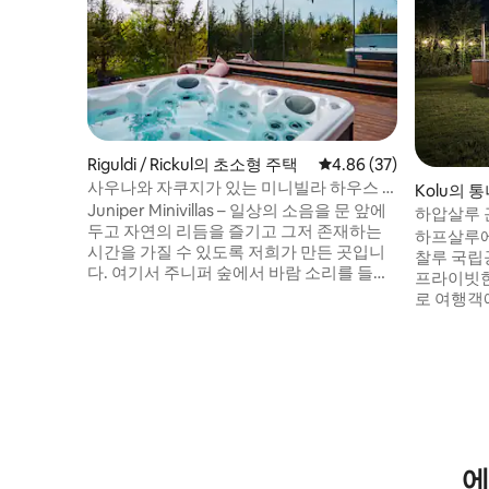
Riguldi / Rickul의 초소형 주택
평점 4.86점(5점 만점),
4.86 (37)
사우나와 자쿠지가 있는 미니빌라 하우스 2
Kolu의 
호
Juniper Minivillas – 일상의 소음을 문 앞에
하압살루 
두고 자연의 리듬을 즐기고 그저 존재하는
전용 통나
하프살루에
시간을 가질 수 있도록 저희가 만든 곳입니
찰루 국립
다. 여기서 주니퍼 숲에서 바람 소리를 들으
프라이빗한
며 저녁에 하늘 색이 바뀌는 것을 감상하실
로 여행객
수 있습니다. 사우나는 보석이며 나무로 난
있는 위층
방됩니다. 자쿠지의 온수가 연중 어느 시기
에는 추가 
든 여러분을 기다리고 있습니다. 항상 35ºC
매트리스가 
까지 따뜻하게 데워져 있습니다. 사우나와
스토브가 
자쿠지가 포함됩니다. 바비큐도 마련되어
큐 그릴,
있으며, 저희 측에 바비큐 숯이 있습니다. 전
운 환경이 
용 파티오에 앉아 모닝 커피를 즐기는 것보
있습니다.
다 더 즐거운 것이 있을까요!
있어 도움
에