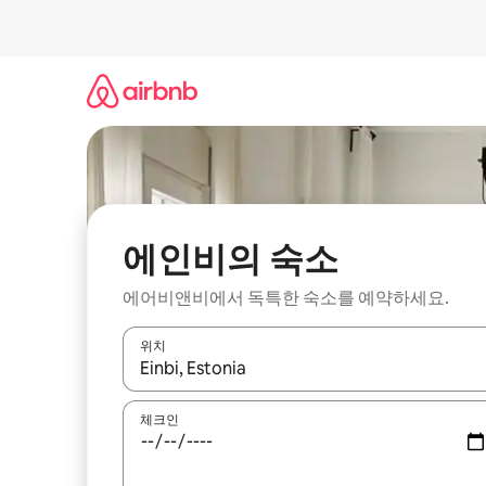
콘
텐
츠
로
바
로
가
기
에인비의 숙소
에어비앤비에서 독특한 숙소를 예약하세요.
위치
결과가 나오면 위·아래 화살표 키를 사용하거나 터치
체크인