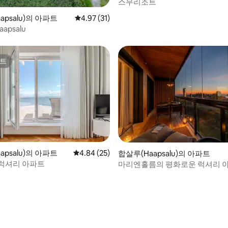
스무리조트
, 후기 8개
apsalu)의 아파트
평점 4.97점(5점 만점), 후기 31개
4.97 (31)
aapsalu
트
트
apsalu)의 아파트
평점 4.84점(5점 만점), 후기 25개
4.84 (25)
합살루(Haapsalu)의 아파트
럭셔리 아파트
마리엔홀름의 평화로운 럭셔리 