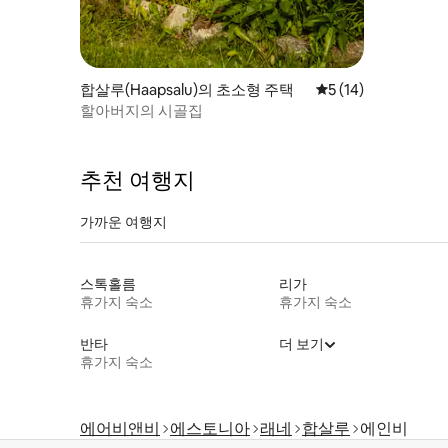
합살루(Haapsalu)의 초소형 주택
평점 5점(5점 만점),
5 (14)
할아버지의 시골집
추천 여행지
가까운 여행지
스톡홀름
리가
휴가지 숙소
휴가지 숙소
반타
더 보기
휴가지 숙소
에어비앤비
에스토니아
래네
합살루
에인비