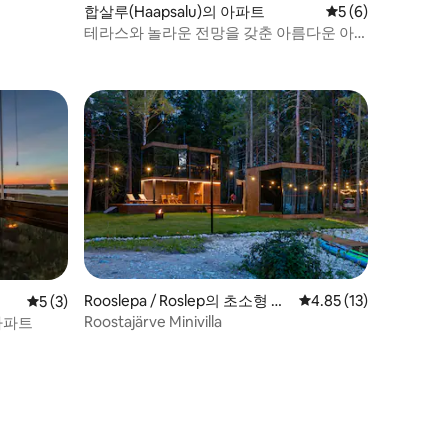
합살루(Haapsalu)의 아파트
평점 5점(5점 만점)
5 (6)
테라스와 놀라운 전망을 갖춘 아름다운 아
파트
Rooslepa / Roslep의 초소형 주
평점 4.85점(5점 만점),
4.85 (13)
평점 5점(5점 만점), 후기 3개
5 (3)
택
Roostajärve Minivilla
아파트