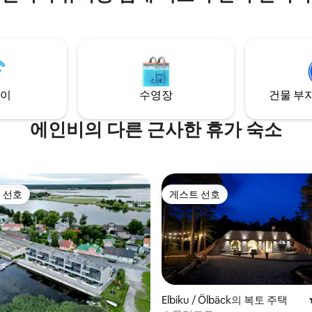
소박하고 독특한 오크 우드 사우
적인 후움 전기 히터로 편안한 사
을 즐길 수 있습니다. 레인 샤워
샤워기가 모두 마련되어 있어 미니
낌을 즐길 수 있습니다. 그리고 
라 고품질 에스프레소 머신을 누
를 즐기세요! 환영합니다!
이
수영장
건물 부지
에인비의 다른 근사한 휴가 숙소
 선호
게스트 선호
스트 선호
게스트 선호
Elbiku / Ölbäck의 복토 주택