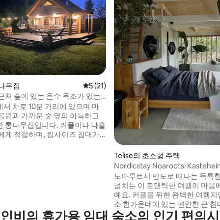
 후기 37개
통나무집
평점 5점(5점 만점), 후기 21개
5 (21)
근처 숲에 있는 온수 욕조가 있는
무집
서 차로 10분 거리에 있으며 마
공원과 가까운 숲 옆의 아늑하고
 통나무집입니다. 커플이나 나홀
에게 적합하며, 킹사이즈 침대가
 수면 로프트가 있습니다. 아래층
인원을 위한 150x180cm 크기의
Telise의 초소형 주택
있는 소파 베드, 간이 주방, 주철
Nordicstay Noarootsi Kastehe
있습니다. 외부에는 벽난로, 바비
Loojangu 저택
노아루트시 반도로 떠나는 독특
 테라스가 있는 전용 마당과 평화로
넘치는 이 로맨틱한 여행이 마음에
있습니다. 바다는 3.5km 거리에
예요. 커플을 위한 완벽한 여행지
 필요한 경우 호스트가 가까이에
소 한가운데에 있는 편안한 큰 침대
을 받을 수 있습니다.
인비의 휴가용 임대 숙소의 인기 편의
큰 욕조에서 거품 파티를 즐길 수