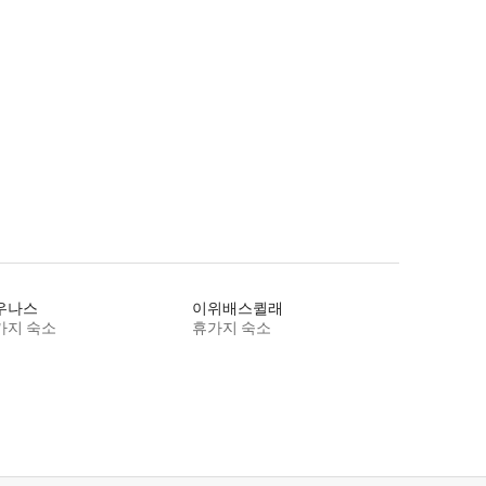
우나스
이위배스퀼래
가지 숙소
휴가지 숙소