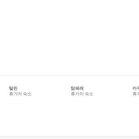
 후기 14개
탈린
탐페레
카
휴가지 숙소
휴가지 숙소
휴