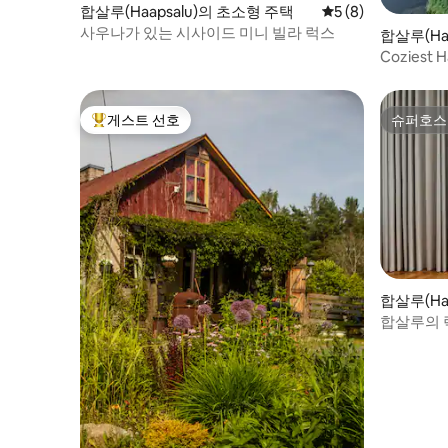
합살루(Haapsalu)의 초소형 주택
평점 5점(5점 만점)
5 (8)
사우나가 있는 시사이드 미니 빌라 럭스
합살루(Ha
Coziest H
게스트 선호
슈퍼호스
상위 게스트 선호
슈퍼호스
합살루(Ha
합살루의 