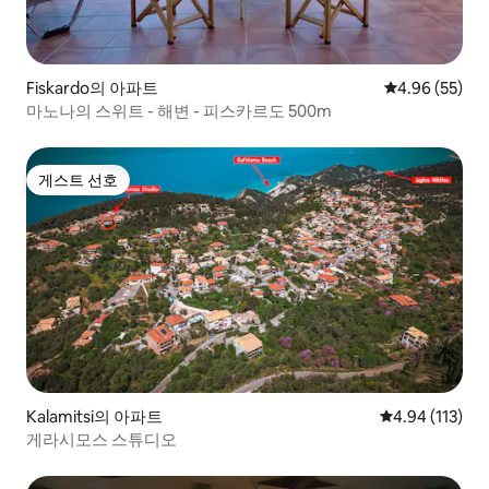
Fiskardo의 아파트
평점 4.96점(5
4.96 (55)
마노나의 스위트 - 해변 - 피스카르도 500m
게스트 선호
게스트 선호
Kalamitsi의 아파트
평점 4.94점(5
4.94 (113)
게라시모스 스튜디오