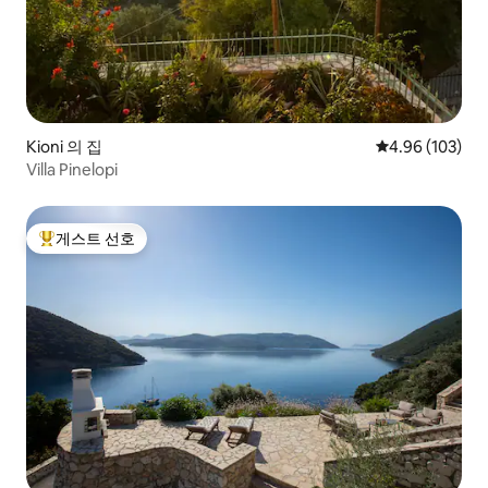
Kioni 의 집
평점 4.96점(5점
4.96 (103)
Villa Pinelopi
게스트 선호
상위 게스트 선호