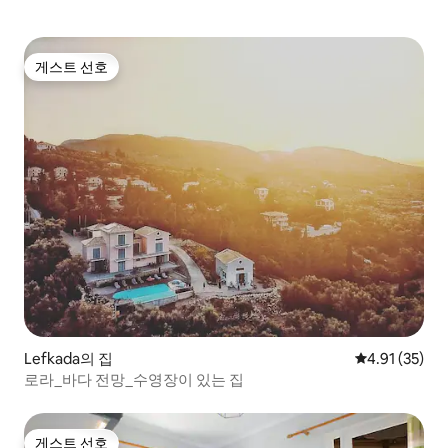
게스트 선호
게스트 선호
Lefkada의 집
평점 4.91점(5
4.91 (35)
로라_바다 전망_수영장이 있는 집
게스트 선호