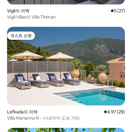
Vigli의 저택
평점 5점(5
5 (27)
Vigli Villas의 Villa Thimari
게스트 선호
게스트 선호
Lefkada의 저택
평점 4.97점(5
4.97 (29)
Villa Marianna III - 시내까지 도보 거리