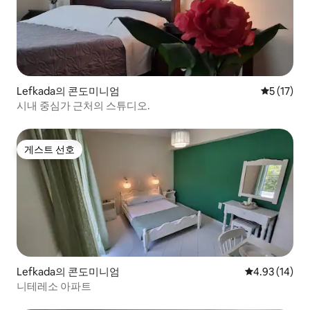
Lefkada의 콘도미니엄
평점 5점(5
5 (17)
시내 중심가 근처의 스튜디오.
게스트 선호
게스트 선호
Lefkada의 콘도미니엄
평점 4.93점(5
4.93 (14)
니테레소 아파트