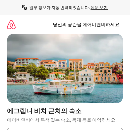
콘
일부 정보가 자동 번역되었습니다. 
원문 보기
텐
츠
로
당신의 공간을 에어비앤비하세요
바
로
가
기
에그렘니 비치 근처의 숙소
에어비앤비에서 특색 있는 숙소, 독채 등을 예약하세요.