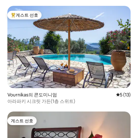
스에서도 올 수 있습니다.
게스트 선호
상위 게스트 선호
Vournikas의 콘도미니엄
평점 5점(5
5 (13)
아라파키 시크릿 가든(1층 스위트)
게스트 선호
게스트 선호