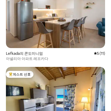
Lefkada의 콘도미니엄
평점 5점(5
5 (11)
아넬리아 아파트 레프카다
게스트 선호
상위 게스트 선호