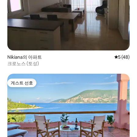
Nikiana의 아파트
평점 5점(5
5 (48)
크로노스 (토성)
게스트 선호
게스트 선호