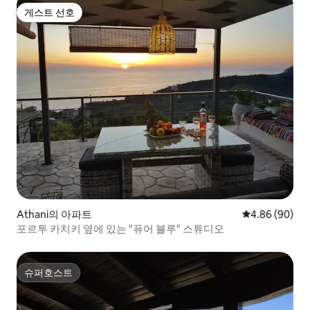
게스트 선호
게스트 선호
Athani의 아파트
평점 4.86점(5
4.86 (90)
포르투 카치키 옆에 있는 "퓨어 블루" 스튜디오
슈퍼호스트
슈퍼호스트