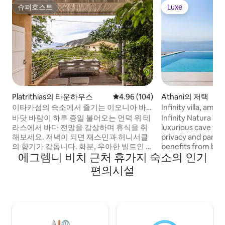
슈퍼호스트
Luxe
슈퍼호스트
Luxe
Platrithias의 타운하우스
평점 4.96점(5점 만점), 후기 104
4.96 (104)
Athani의 저택
이타카섬의 숙소에서 즐기는 이오니아 바
Infinity villa, amaz
다의 산들 바람
바닷 바람이 하루 종일 불어오는 언덕 위 테
Infinity Natura Vill
라스에서 바다 전망을 감상하며 휴식을 취
luxurious cave vil
해보세요. 저녁이 되면 재스민과 허니서클
privacy and panora
의 향기가 감돕니다. 화분, 우아한 빌트인 가
benefits from bein
에그렘니 비치 근처 휴가지 숙소의 인기
구, 옅은 황토색 톤의 멋진 인테리어 소품이
island’s best beac
실내에도 고요한 분위기를 연출합니다. 조
from Athani villag
편의시설
명과 기타 디테일이 고요함을 더합니다. 이
number of tavernas
숙소는 현대적인 건축물과 전통적인 요소
ensuite bedrooms, 
를 조합하여 쾌적하고 편안한 분위기를 자
equipped kitchen, 
랑합니다. 고품질의 소재, 높은 천장, 장난
areas. Outdoors, 
스러운 조명, 고급 침구를 즐길 수 있습니다.
stunning views fro
블루투스 스피커를 사용하여 컴퓨터에서
relax on sunbeds, 