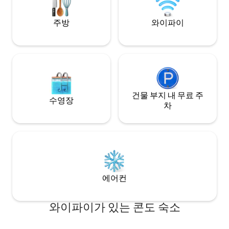
좋아하는 음악을 즐길 수 있습니다. 침실에
a gas BBQ.
는 전용 욕실이 있습니다. 식기세척기와 에
주방
와이파이
스프레소 커피 머신이 완비된 주방이 제공
됩니다. 빌트인 스톤 바비큐를 이용하실 수
있습니다. 추운 계절에는 펠렛 스토브와 전
기 담요가 있어 따뜻한 느낌을 줍니다. 계절
에 따라 직접 재배한 채소밭을 이용하실 수
있습니다. 필요한 도움이 있으시면 언제든
지 연락 가능합니다. 이타키 섬은 작지만 숨
겨진 보물이 많습니다. 그들을 탐험하실 수
건물 부지 내 무료 주
수영장
있도록 도와드리게 되어 기쁩니다. 렌트 또
차
는 예약 등 휴가 관련 서비스를 요청할 수 있
습니다. 이타키 섬은 발견할 보물이 많은 조
용하고 다소 친근한 곳입니다. 숙소는 아그
마을에 있습니다. 아팔레스만이 내려다보
이는 북부의 전통적인 정착지 사란타. 멋진
물이 있는 해변은 차로 5분 거리에 있습니
다. 모든 편의시설을 갖춘 스타브로스 마을
에어컨
과 프리케스 어촌 마을은 모두 1.5km 거리
에 있습니다. 아쉽게도 이타키에는 대중교
통이 없습니다. 차량을 대여하는 것이 좋습
와이파이가 있는 콘도 숙소
니다. 이타키는 케팔로니아, 파트라, 아스타
코스를 거쳐 올 수 있으며 여름에는 레프카