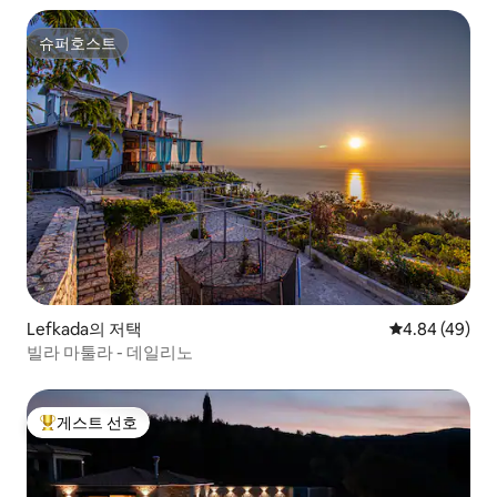
슈퍼호스트
슈퍼호스트
Lefkada의 저택
평점 4.84점(5
4.84 (49)
빌라 마툴라 - 데일리노
게스트 선호
상위 게스트 선호