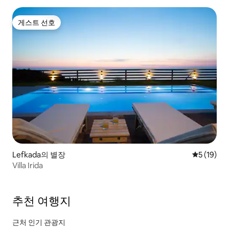
게스트 선호
게스트 선호
Lefkada의 별장
평점 5점(5
5 (19)
Villa Irida
추천 여행지
근처 인기 관광지