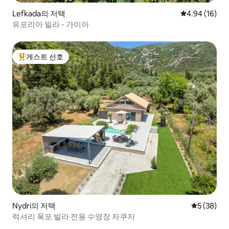
Lefkada의 저택
평점 4.94점(5
4.94 (16)
유포리아 빌라 - 가이아
게스트 선호
상위 게스트 선호
Nydri의 저택
평점 5점(5
5 (38)
럭셔리 폭포 빌라 전용 수영장 자쿠지