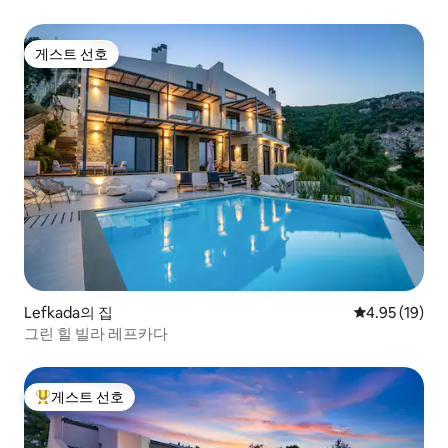
3
게스트 선호
게스트 선호
Lefkada의 집
평점 4.95점(5
4.95 (19)
그린 힐 빌라 레프카다
게스트 선호
상위 게스트 선호