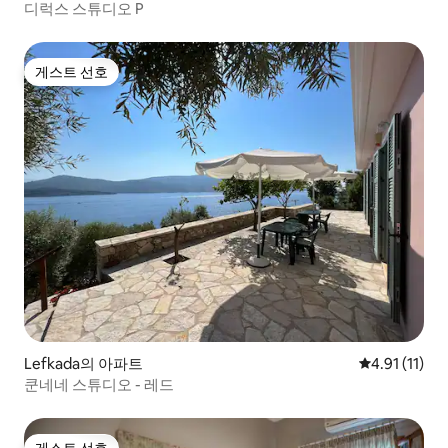
디럭스 스튜디오 P
게스트 선호
게스트 선호
Lefkada의 아파트
평점 4.91점(
4.91 (11)
쿤네네 스튜디오 - 레드
게스트 선호