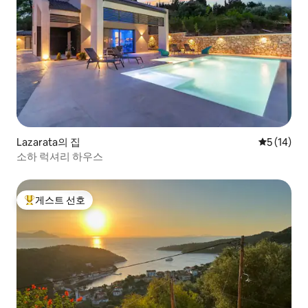
Lazarata의 집
평점 5점(5
5 (14)
소하 럭셔리 하우스
게스트 선호
상위 게스트 선호