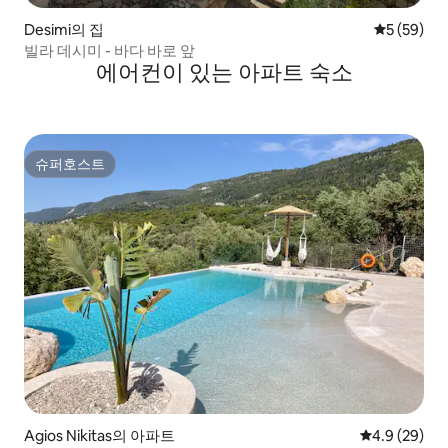
Desimi의 집
평점 5점(5
5 (59)
빌라 데시미 - 바다 바로 앞
에어컨이 있는 아파트 숙소
슈퍼호스트
슈퍼호스트
Agios Nikitas의 아파트
평점 4.9점(5
4.9 (29)