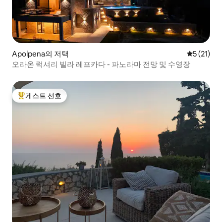
Apolpena의 저택
평점 5점(5
5 (21)
오라온 럭셔리 빌라 레프카다 - 파노라마 전망 및 수영장
게스트 선호
상위 게스트 선호