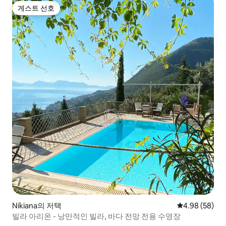
게스트 선호
게스트 선호
Nikiana의 저택
평점 4.98점(5
4.98 (58)
빌라 아리온 - 낭만적인 빌라, 바다 전망 전용 수영장