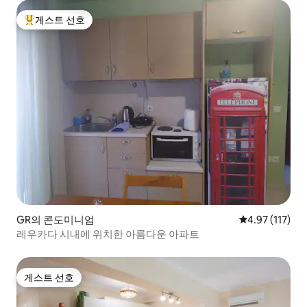
게스트 선호
상위 게스트 선호
GR의 콘도미니엄
평점 4.97점(5
4.97 (117)
레우카다 시내에 위치한 아름다운 아파트
게스트 선호
게스트 선호