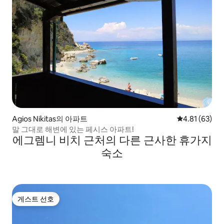
Agios Nikitas의 아파트
평점 4.81점(5
4.81 (63)
말 그대로 해변에 있는 페시스 아파트!
에그렘니 비치 근처의 다른 근사한 휴가지
숙소
게스트 선호
게스트 선호