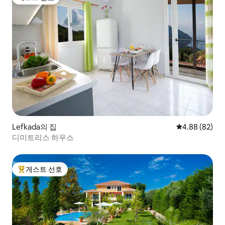
게스트 선호
Lefkada의 집
평점 4.88점(5
4.88 (82)
디미트리스 하우스
게스트 선호
상위 게스트 선호