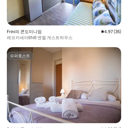
Frini의 콘도미니엄
평점 4.97점(5
4.97 (35)
레프카세아BNB 엔젤 게스트하우스
슈퍼호스트
슈퍼호스트