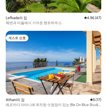
Lefkada의 집
평점 4.96점(5
4.96 (47)
해변과 마을에서 가까운 펜트하우스.
게스트 선호
게스트 선호
Athani의 집
평점 5점(5
5 (17)
레프카다 아타니에 위치한 수영장이 있는 Ble On Blue Studio