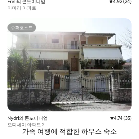
Frini의 콘도미니엄
평점 4.92점(5
4.92 (24)
아마라 아파트
슈퍼호스트
슈퍼호스트
Nydri의 콘도미니엄
평점 4.74점(5
4.74 (35)
오디세이 아파트 2
가족 여행에 적합한 하우스 숙소