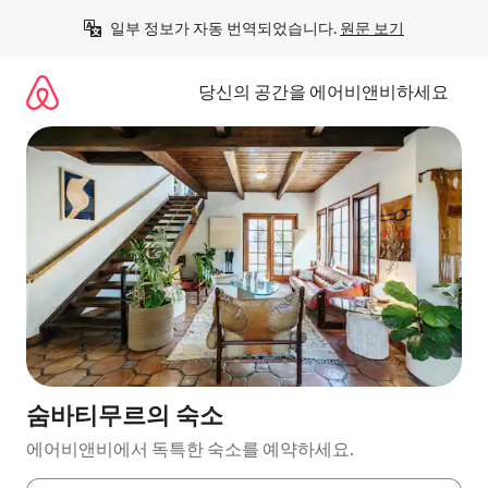
콘
일부 정보가 자동 번역되었습니다. 
원문 보기
텐
츠
로
당신의 공간을 에어비앤비하세요
바
로
가
기
숨바티무르의 숙소
에어비앤비에서 독특한 숙소를 예약하세요.