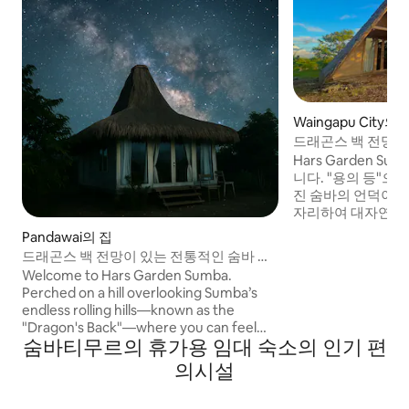
Waingapu City의 
드래곤스 백 전망을 
대나무 주택
Hars Garden S
니다. "용의 등"으로 알려진, 숨 막히게 펼쳐
진 숨바의 언덕이 
자리하여 대자연을 
이 독특한 대나무 
Pandawai의 집
모양을 하고 있으며, 
드래곤스 백 전망이 있는 전통적인 숨바 빌
치 좋은 전망 공간을 
라
Welcome to Hars Garden Sumba.
에서는 멋진 일출, 
Perched on a hill overlooking Sumba’s
주변의 별들로 가득
endless rolling hills—known as the
니다. 언덕에서 승마를 즐기며 특별한 추억
"Dragon's Back"—where you can feel
을 만들 수도 있습니다. ・공항에서 2
숨바티무르의 휴가용 임대 숙소의 인기 편
Mother Earth. This villa is crafted in
해변에서 15분
traditional Sumba "Marapu" style,
의시설
featuring 1 bedroom, 1 bathroom, and an
open view space. Enjoy sunrises,