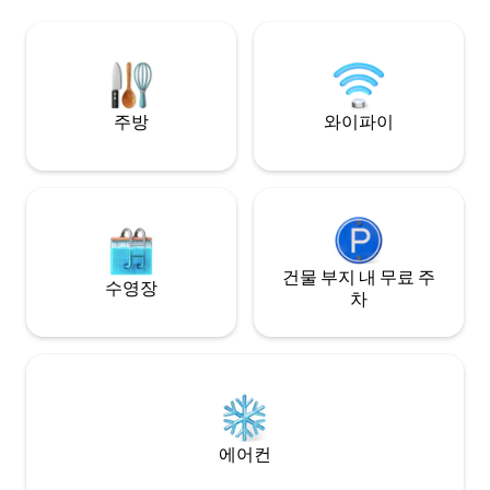
sunsets, stargazing, and horseback
riding. Unwind around a cozy campfire
under the stars and truly relax in nature.
・25 mins from airport ・15 mins from
beach
주방
와이파이
건물 부지 내 무료 주
수영장
차
에어컨