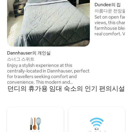
Dundee의 집
아름다운 전망을 감
가 휴양지.
Set on open farml
views, this charmi
farmhouse blends 
real comfort. Vaul
antique wood-burn
wraparound veran
welcoming feel. E
Dannhauser의 개인실
own stylish en-sui
스너그 스위트
braai on the patio
Enjoy a stylish experience at this
wide-open lawns. 
centrally-located in Dannhauser, perfect
countryside retrea
for travellers seeking comfort and
convenience. This modern and
던디의 휴가용 임대 숙소의 인기 편의시설
thoughtfully decorated home offers a
relaxing atmosphere, making it ideal for
business trips, short stays, or visitors
exploring the area. The space is
designed to provide a comfortable and
peaceful retreat, with a clean,
welcoming interior and all the essentials
needed for a pleasant stay. Guests can