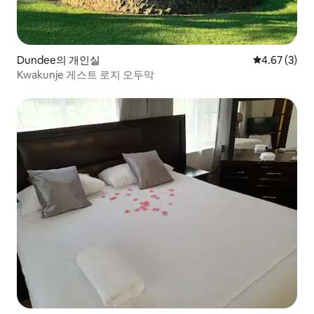
Dundee의 개인실
평점 4.67점(
4.67 (3)
Kwakunje 게스트 로지 오두막