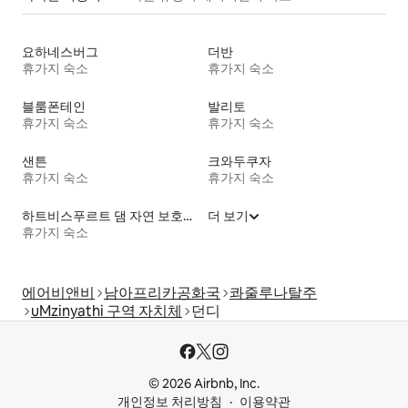
요하네스버그
더반
휴가지 숙소
휴가지 숙소
블룸폰테인
발리토
휴가지 숙소
휴가지 숙소
샌튼
크와두쿠자
휴가지 숙소
휴가지 숙소
하트비스푸르트 댐 자연 보호구역
더 보기
휴가지 숙소
에어비앤비
남아프리카공화국
콰줄루나탈주
uMzinyathi 구역 자치체
던디
© 2026 Airbnb, Inc.
개인정보 처리방침
이용약관