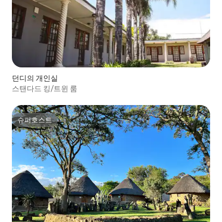
던디의 개인실
스탠다드 킹/트윈 룸
슈퍼호스트
슈퍼호스트