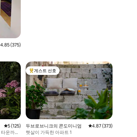
점 4.85점(5점 만점), 후기 375개
4.85 (375)
게스트 선호
상위 게스트 선호
평점 5점(5점 만점), 후기 125개
5 (125)
두브로브니크의 콘도미니엄
평점 4.87점(5점 만점), 
4.87 (373)
드 타운까지
햇살이 가득한 아파트 1