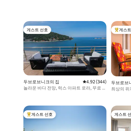
게스트 선호
게스트
게스트 선호
상위 게
두브로브니크의 집
평점 4.92점(5점 만점), 
4.92 (344)
두브로브
놀라운 바다 전망, 럭스 아파트 로라, 무료 주
최상의 위
차
게스트 선호
게스트 
상위 게스트 선호
게스트 