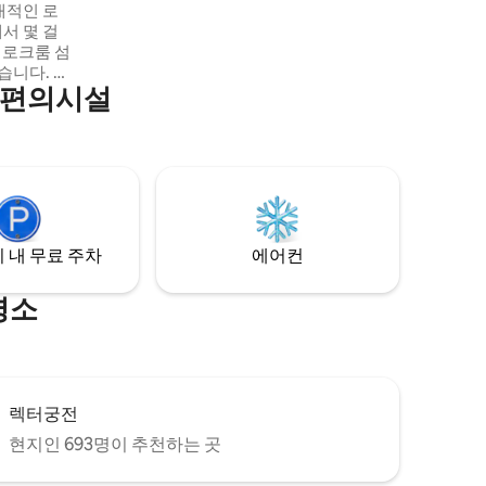
대적인 로
서 몇 걸
 로크룸 섬
습니다. 더
 편의시설
이 완비된 주
 공간으로
 두브로브니
이는 테라스
 타운 바로
 관광지와
 내 무료 주차
에어컨
명소
렉터궁전
현지인 693명이 추천하는 곳