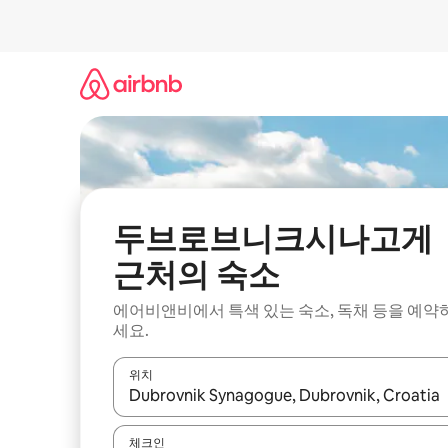
콘
텐
츠
로
바
로
가
기
두브로브니크시나고게
근처의 숙소
에어비앤비에서 특색 있는 숙소, 독채 등을 예약
세요.
위치
결과가 나오면 위·아래 화살표 키를 사용하거나 터치
체크인