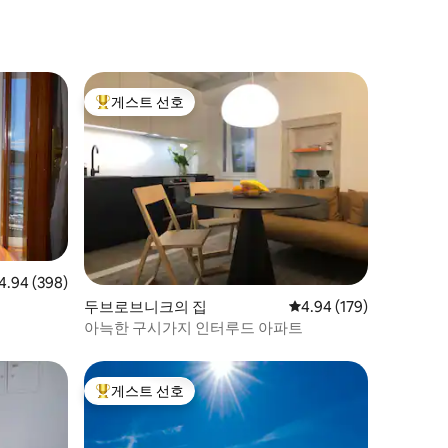
게스트 선호
상위 게스트 선호
점 4.94점(5점 만점), 후기 398개
4.94 (398)
두브로브니크의 집
평점 4.94점(5점 만점), 
4.94 (179)
아늑한 구시가지 인터루드 아파트
게스트 선호
상위 게스트 선호