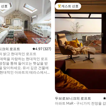
 선호
게스트 선호
스트 선호
상위 게스트 선호
니크의 로프트
평점 4.97점(5점 만점), 후기 327개
4.97 (327)
후기 102개
의 밝고 현대적인 로프트
 매력을 자랑하는 현대적인 로프
광창을 통해 들어오는 햇살을 받
을 맞이하세요. 유서 깊은 건물에
 현대적인 아파트의 테라스에서
잔을 마시며 세상이 돌아가는 모습
분의 신뢰와 보
로 생각합니다! 이 스튜디오
브니크 구시가지 보행자 구역의
주요 출입구 중 하나인 부자 게이트
두브로브니크의 로프트
평
 위치해 있어 짐을 가지고 도착해
아파트 MaR - 구시가지 전망을 
움 없이 계단 없이 이동할 수 있습