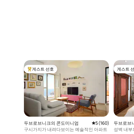
게스트 선호
게스트 
상위 게스트 선호
게스트 
두브로브니크의 콘도미니엄
평점 5점(5점 만점), 
5 (160)
두브로브
구시가지가 내려다보이는 예술적인 아파트
성벽 내부