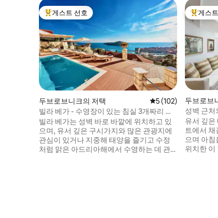
게스트 선호
게스트
상위 게스트 선호
상위 게
두브로브
두브로브니크의 저택
평점 5점(5점 만점), 
5 (102)
성벽 근처
빌라 베가 - 수영장이 있는 침실 3개짜리 빌
라
유서 깊은
빌라 베가는 성벽 바로 바깥에 위치하고 있
트에서 채
으며, 유서 깊은 구시가지와 많은 관광지에
으며 아침
관심이 있거나 지중해 태양을 즐기고 수정
위치한 이
처럼 맑은 아드리아해에서 수영하는 데 관
와인 한 
심이 있는 사람이든 두브로브니크의 모든
을 구경하세요. 저희는 여러
것에서 가까운 거리에 있습니다. 아름다운
안을 최우선으
침실 3개짜리 빌라 베가는 전용 야외 수영장
는 두브로
과 아드리아해가 내려다보이는 가구가 구비
세 가지 
된 테라스를 갖추고 있으며, 유서 깊은 두브
입구 옆에
로브니크의 숨 막히는 전망을 제공합니다.
도 번거로
게스트는 정원에서 휴식을 취할 수 있으며,