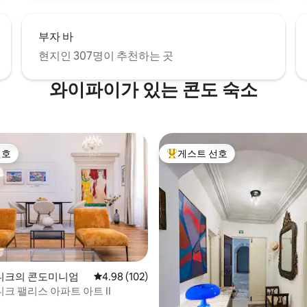
부자 바
현지인 307명이 추천하는 곳
와이파이가 있는 콘도 숙소
선호
게스트 선호
선호
상위 게스트 선호
후기 163개
니크의 콘도미니엄
평점 4.98점(5점 만점), 후기 102개
4.98 (102)
크 팰리스 아파트 아트 II