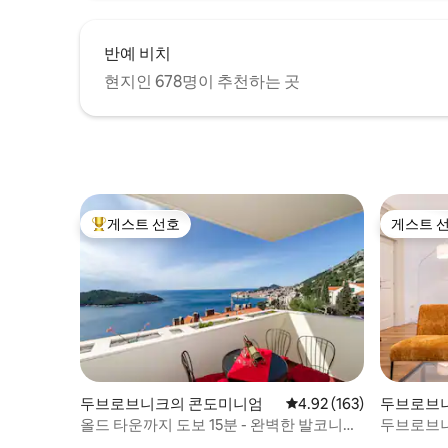
반예 비치
현지인 678명이 추천하는 곳
게스트 선호
게스트 
상위 게스트 선호
게스트 
두브로브니크의 콘도미니엄
평점 4.92점(5점 만점), 
4.92 (163)
두브로브
올드 타운까지 도보 15분 - 완벽한 발코니
두브로브니
2BDR