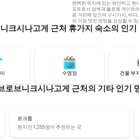
는 현대적인 2베드룸 로프트
완벽한 위치에 있는 편안하고 현
프트로서 성벽과 플로체 게이트에
음 거리에 있으며 구시가지, 바다,
의 가장 멋진 전망을 감상할 수 있
니크시나고게 근처 휴가지 숙소의 인기
블 침실 2개, 욕실, 화장실, 시설
방, 사무실, 넓은 식사 공간, 거실
구성되어 있으며 마법의 지붕과
크의 구시가지 항구가 내려다보
가 있습니다. 플로체 지역의 올드
위에 위치하고 있으며 모든 주요
해변이 도보 거리에 있습니다.
이
수영장
건물 부지
브로브니크시나고게 근처의 기타 인기 
로크룸
현지인 1,255명이 추천하는 곳