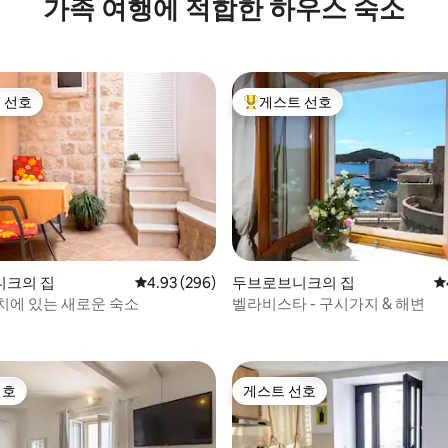
가족 여행에 적합한 하우스 숙소
몇 걸음
 선호
게스트 선호
스트 선호
상위 게스트 선호
후기 344개
니크의 집
평점 4.93점(5점 만점), 후기 296개
4.93 (296)
두브로브니크의 집
평
치에 있는 새로운 숙소
벨라비스타 - 구시가지 & 해변
선호
게스트 선호
선호
게스트 선호