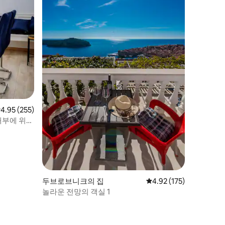
점 4.95점(5점 만점), 후기 255개
4.95 (255)
지 내부에 위치
두브로브니크의 집
평점 4.92점(5점 만점), 
4.92 (175)
놀라운 전망의 객실 1