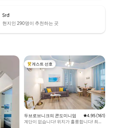
Srđ
현지인 290명이 추천하는 곳
게스트 선호
상위 게스트 선호
두브로브니크의 콘도미니엄
평점 4.95점(5점 만점), 
4.95 (161)
계단이 없습니다! 위치가 훌륭합니다! 최고
의 장소 1