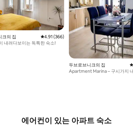
후기 154개
니크의 집
평점 4.91점(5점 만점), 후기 366개
4.91 (366)
이 내려다보이는 독특한 숙소!
두브로브니크의 집
평
Apartment Marina – 구시가
한 침실 2개 숙소
에어컨이 있는 아파트 숙소