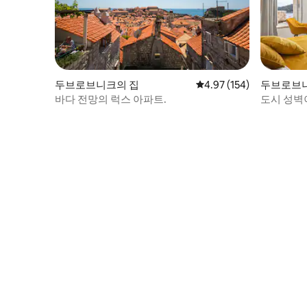
두브로브니크의 집
평점 4.97점(5점 만점), 
4.97 (154)
두브로브
바다 전망의 럭스 아파트.
도시 성벽