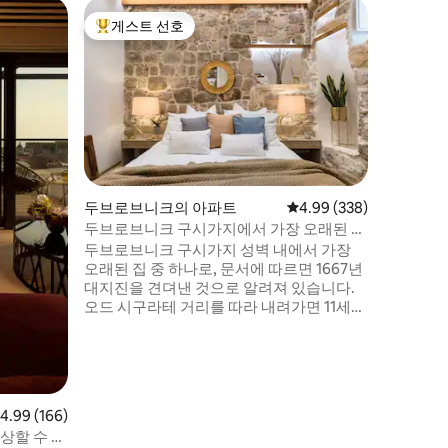
두브로브
게스트 선호
게스트 
상위 게스트 선호
게스트 
티넬 스
거리에 위
행사와 관
스토랑으로
거리에 있
트에서 1
는 2명이
비되어 있
두브로브니크의 아파트
평점 4.99점(5점 만점), 
4.99 (338)
며 와이파
두브로브니크 구시가지에서 가장 오래된 집
의 완벽한
중 하나에서 보내는 하룻밤
두브로브니크 구시가지 성벽 내에서 가장
크를 경험
오래된 집 중 하나로, 문서에 따르면 1667년
대지진을 견뎌낸 것으로 알려져 있습니다.
오드 시구라테 거리를 따라 내려가면 11세기
로 거슬러 올라가는 가장 오래된 작은 교회
중 하나가 있는 수도원이 있습니다(아파트
에서 40미터 거리). 메인 스트리트 스트라둔
은 오드 시구라테 거리 아래에서 불과 70미
터 거리에 있습니다. 프란치스코 수도원, 스
점 4.99점(5점 만점), 후기 166개
4.99 (166)
폰자 궁전, 올랜도 동상, 성 블레이즈 교회,
감상할 수 있
총장 궁전.