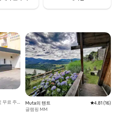
및 무료 주
Muta의 텐트
평점 4.81점(5점 만점),
4.81 (16)
글램핑 MM