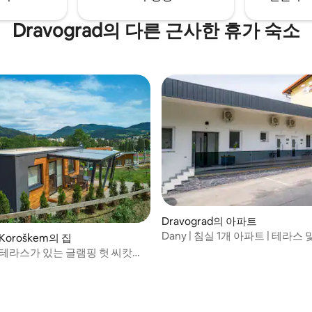
Dravograd의 다른 근사한 휴가 숙소
Dravograd의 아파트
Dany | 침실 1개 아파트 | 테라스 
, 후기 5개
a Koroškem의 집
차
 테라스가 있는 글램핑 헛 씨캇