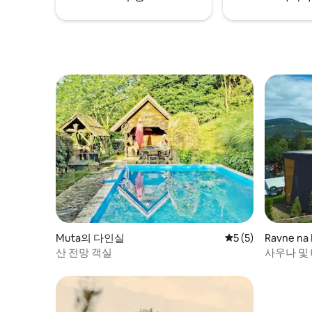
Muta의 다인실
평점 5점(5점 만점)
5 (5)
Ravne n
산 전망 객실
사우나 및
(4+0)