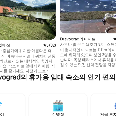
 후기 41개
Dravograd의 아파트
평
사우나 및 온수 욕조가 있는 스튜디오
ad의 집
평점 5점(5점 만점), 후기 32개
5 (32)
이 현대적인 아파트는 1111m의 
 중심가에 위치한 아름다운 휴양
도에 위치해 있으며 성인 3명을 수
의 아름다운 시골에 위치한 선룸
습니다. 옥상 테라스에서 휴식을 
 벽난로가 있는 매력적인 휴양지
길 수 있는 멋진 산악 전망을 자랑합
요. 숙소 바로 앞에서 하이킹, 사
용 온수 욕조와 사우나를 이용하실
낚시를 즐기세요. 자전거 도로가 숙
니다. 주방에는 오븐, 토스터, 냉
avograd의 휴가용 임대 숙소의 인기 편
며, 드라바강을 탐험하는 라이더
터, 심지어 조리 도구까지 완비되
적입니다. 코페 또는 페젠 자전거
의적인 요리를 즐길 수 있습니다.
키장이 차로 가까운 거리에 있어
는 스위스 소나무로 장식되어 있습니
기기에 안성맞춤입니다. 슬로베니
파트 앞에 주차 공간이 있으며 숙
장 큰 도시 두 곳이 가까이에 있습
서 와이파이를 이용할 수 있습니다
리보르까지 차로 1시간, 류블랴나까
45분 거리입니다. 아늑하고 시설이
숙소로 가족, 커플 또는 1인 여행
이
수영장
건물 부지
상적입니다.