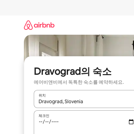
콘
텐
츠
로
바
로
가
기
Dravograd의 숙소
에어비앤비에서 독특한 숙소를 예약하세요.
위치
결과가 나오면 위·아래 화살표 키를 사용하거나 터치
체크인