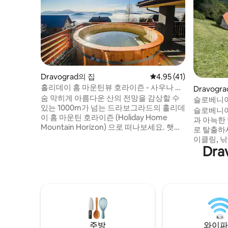
Dravograd의 집
평점 4.95점(5점 만점),
4.95 (41)
홀리데이 홈 마운틴뷰 호라이즌 - 사우나 및
Dravogr
온수 욕조
숨 막히게 아름다운 산의 전망을 감상할 수
슬로베니아
있는 1000m가 넘는 드라보그라드의 홀리데
지
슬로베니아
이 홈 마운틴 호라이즌 (Holiday Home
과 아늑한
Mountain Horizon) 으로 떠나보세요. 햇살
로 탈출하세
이 내리쬐는 테라스에서 휴식을 취하거나,
이클링, 
온수 욕조에 몸을 담그거나, 전용 사우나에
Dr
소를 지나
서 휴식을 취해보세요. 내부에는 아늑한 침
에게 이상
실, 넓은 거실 공간, 시설이 완비된 주방, 현
공원과 스
대적인 욕실이 있습니다. 무료 와이파이 및
모험을 즐
전용 주차장이 포함되어 있습니다. 낭만적
아에서 가
인 휴양지나 평화로운 휴식을 위한 완벽한
니다. 마
은신처로, 완전한 프라이버시로 휴식을 취
지 1시간 
하고 다시 만날 수 있습니다.
잘 갖춰진 
주방
와이파
객에게 이