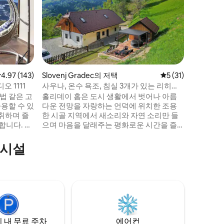
이 아늑한
마시고 끝
곳으로 여
개와 욕실
우러집니다
리트리트가
온수 욕조
있습니다.
점 4.97점(5점 만점), 후기 143개
4.97 (143)
Slovenj Gradec의 저택
평점 5점(5점 만점),
5 (31)
더 밝게 
 1111
사우나, 온수 욕조, 침실 3개가 있는 리히터
여러분을 
베르크 저택
마법 같은 고
홀리데이 홈은 도시 생활에서 벗어나 아름
하게 지낼
용할 수 있
다운 전망을 자랑하는 언덕에 위치한 조용
취하며 즐
한 시골 지역에서 새소리와 자연 소리만 들
니다. 전
으며 마음을 달래주는 평화로운 시간을 즐
 수 있습
기기 위해 필요한 것입니다. 그 후에는 온수
장고, 토스
욕조나 사우나에서 휴식을 취할 수 있습니
의시설
어 있어 창
다. 이 지역은 하이킹, 사이클링을 즐길 수 있
 인테리어
는 길을 제공하며 풍부한 문화유산을 가진
다. 아
인근 도시 슬로베니그라데치를 방문할 수
소 전체에
있습니다. 즐거운 시간을 보내시고 편안한
.
마음으로 미래를 바라보실 수 있을 것이라
확신합니다.
 내 무료 주차
에어컨