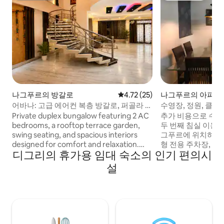
나그푸르의 방갈로
평점 4.72점(5점 만점), 후기 25
4.72 (25)
나그푸르의 아파트
어바나: 고급 에어컨 복층 방갈로, 퍼골라 테
수영장, 정원, 클럽
라스
1개
Private duplex bungalow featuring 2 AC
추가 비용으로 수
bedrooms, a rooftop terrace garden,
두 번째 침실 이용 가능
swing seating, and spacious interiors
그푸르에 위치하고 
designed for comfort and relaxation.
형 전용 주차장, 놀이
디그리의 휴가용 임대 숙소의 인기 편의시
Airbnb Superhost and “Guest Favorite”
채 판매상(오후 4
❤️ based on guest reviews, offering the
다. 온라인, 세탁 서비스 및 숙소 청소. IIM
설
perfect blend of comfort, convenience,
나그푸르 및 AIIMS
and privacy. Comfortably fits 4-6 guests,
에 있습니다. 공항에서
located near Airport, MIHAN, Ring Road,
100km 이내에 많
Besa Manish Nagar, Wardha Road, with
있습니다.(일일 왕복 여행) 근
easy access to Metro, Railways, hospitals
바스 음식점, 조마토
and restaurants while enjoying a
탈리스와 함께 집까