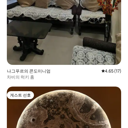
나그푸르의 콘도미니엄
평점 4.65점(5
4.65 (17)
차비의 럭키 홈
게스트 선호
게스트 선호