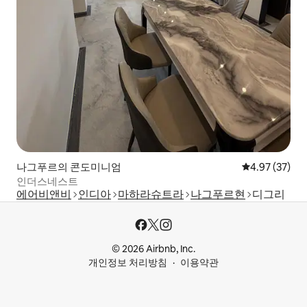
나그푸르의 콘도미니엄
평점 4.97점(5
4.97 (37)
인더스네스트
에어비앤비
인디아
마하라슈트라
나그푸르현
디그리
© 2026 Airbnb, Inc.
개인정보 처리방침
이용약관