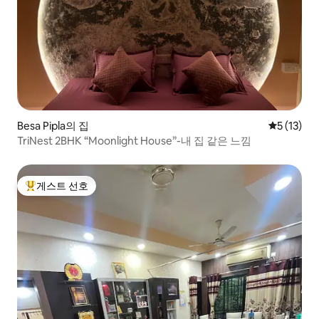
Besa Pipla의 집
평점 5점(5
5 (13)
TriNest 2BHK “Moonlight House”-내 집 같은 느낌
게스트 선호
상위 게스트 선호