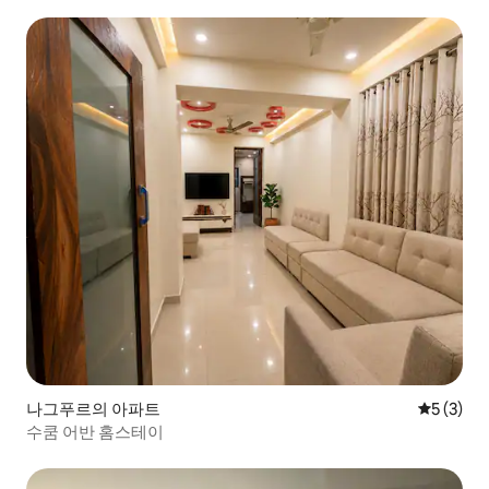
나그푸르의 아파트
평점 5점(
5 (3)
수쿰 어반 홈스테이