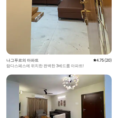
나그푸르의 아파트
평점 4.75점(5
4.75 (20)
람다스페스에 위치한 완벽한 3베드룸 아파트!