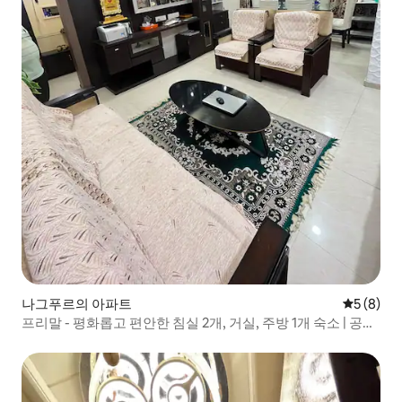
나그푸르의 아파트
평점 5점(
5 (8)
프리말 - 평화롭고 편안한 침실 2개, 거실, 주방 1개 숙소 | 공항
근처