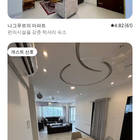
나그푸르의 아파트
평점 4.82점(5
4.82 (61)
편의시설을 갖춘 럭셔리 숙소
게스트 선호
게스트 선호