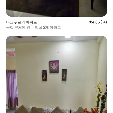
나그푸르의 아파트
평점 4.86점(5
4.86 (14)
공항 근처에 있는 침실 2개 아파트