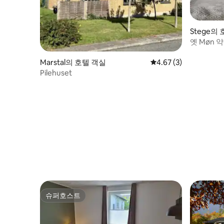
Stege의
옛 Møn 
Marstal의 호텔 객실
평점 4.67점(5점 만점)
4.67 (3)
Pilehuset
슈퍼호스트
슈퍼호스트