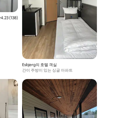
평점 4.23점(5점 만점), 후기 138개
4.23 (138)
Esbjerg의 호텔 객실
간이 주방이 있는 싱글 아파트