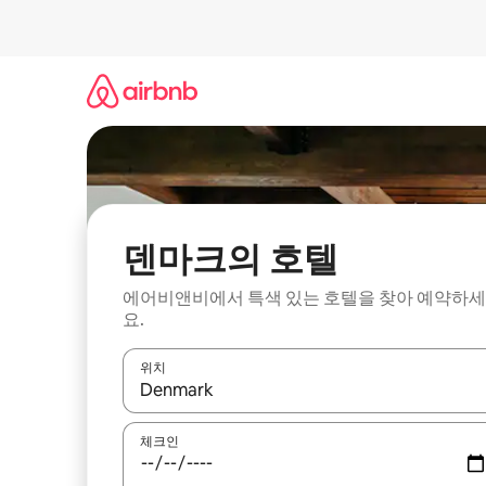
콘
텐
츠
로
바
로
가
기
덴마크의 호텔
에어비앤비에서 특색 있는 호텔을 찾아 예약하세
요.
위치
결과가 나오면 위·아래 화살표 키를 사용하거나 터치
체크인