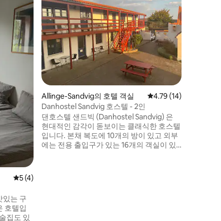
Allinge-Sandvig의 호텔 객실
평점 4.79점(5점 만점),
4.79 (14)
Vandel
Danhostel Sandvig 호스텔 - 2인
101 Go-
공항
댄호스텔 샌드빅 (Danhostel Sandvig) 은
조용하고
현대적인 감각이 돋보이는 클래식한 호스텔
취해보세요
입니다. 본채 복도에 10개의 방이 있고 외부
브, 오븐
에는 전용 출입구가 있는 16개의 객실이 있
털 침대,
습니다. 저희는 해변, 보른홀름의 아름다운
이, 침대
바위 해안, 해머스후스와 가까운 샌드빅의
한 수건이
중심지에 위치하고 있습니다. 무료 와이파
서 불과 
평점 5점(5점 만점), 후기 4개
5 (4)
이, 침구 패키지, 주차장. 성수기에는 아침
레고랜드까
식사를 구입할 수 있습니다. 다른 객실 유형
있습니다. 
맛있는 구
은 웹사이트에서 확인할 수 있습니다. 싱글
거리 - 
은 호텔입
룸과 최대 6인실.
니다.
선술집도 있