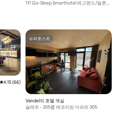
111 Go-Sleep Smarthotel 레고랜드/빌룬드
공항
슈퍼호스트
슈퍼호스트
평점 4.15점(5점 만점), 후기 66개
4.15 (66)
Vandel의 호텔 객실
슬레트 - 305룸 에코리빙 아파트 305