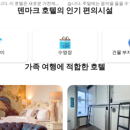
니다. 이 호텔은 새로운 가전제품,
습니다. 주말에는 음악을 들을 수 
덴마크 호텔의 인기 편의시설
건조기를 포함한 화장실을 갖춘
께 대화할 수 있는 것보다 더 크게
방으로 방금 리노베이션되었습니
없습니다. 여름에는 야외에서 페
호텔은 케르테민데 중심지에서 가까
길 수도 있습니다. 숙소는 현대적이거나 새
 있으며 해변에서 도보로 5분 거리
롭지 않으므로 다른 것은 기대하
. 즉, 근처에 모든 것이 있으며,
☺️ 조식은 1인당 75DKK에 구매할 수 있습니
 어디에서나 물가에서 바라보는
다. 여기에서 10미터 거리에 전기차를 운전
망을 즐길 수 있습니다.
하는 경우 충전소가 있습니다.
이
수영장
건물 부지
가족 여행에 적합한 호텔