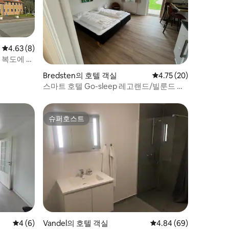
평점 4.63점(5점 만점), 후기 8개
4.63 (8)
- 복도에 욕
Bredsten의 호텔 객실
평점 4.75점(5점 만점),
4.75 (20)
스마트 호텔 Go-sleep 레고랜드/빌룬드 공
항
슈퍼호스트
슈퍼호스트
평점 4점(5점 만점), 후기 6개
4 (6)
Vandel의 호텔 객실
평점 4.84점(5점 만점),
4.84 (69)