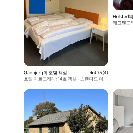
Holsted
레고랜드와
Gadbjerg의 호텔 객실
평점 4.75점(5점 만점)
4.75 (4)
호텔 마르그레테: 14호 객실 - 스탠다드 더블
룸