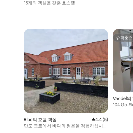
15개의 객실을 갖춘 호스텔
슈퍼호스
슈퍼호스
Vandel
104 Go-
드 공항
Ribe의 호텔 객실
평점 4.4점(5점 만점)
4.4 (5)
만도 크로에서 바다의 평온을 경험하십시
오.