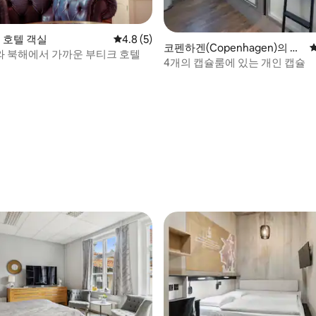
의 호텔 객실
평점 4.8점(5점 만점), 후기 5개
4.8 (5)
코펜하겐(Copenhagen)의 호
 북해에서 가까운 부티크 호텔
텔 다인실
4개의 캡슐룸에 있는 개인 캡슐
, 후기 4개