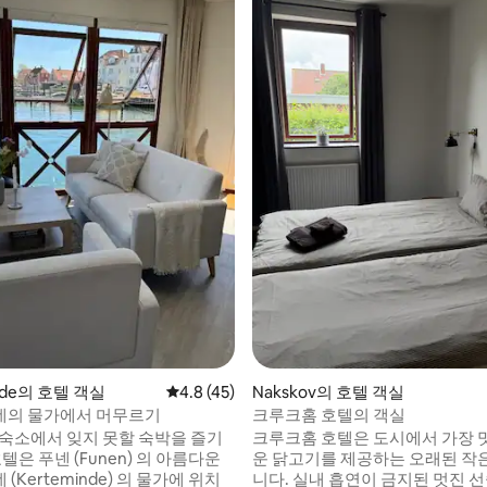
, 후기 4개
nde의 호텔 객실
평점 4.8점(5점 만점), 후기 45개
4.8 (45)
Nakskov의 호텔 객실
의 물가에서 머무르기
크루크홈 호텔의 객실
 숙소에서 잊지 못할 숙박을 즐기
크루크홈 호텔은 도시에서 가장 
호텔은 푸넨 (Funen) 의 아름다운
운 닭고기를 제공하는 오래된 작
(Kerteminde) 의 물가에 위치
니다. 실내 흡연이 금지된 멋진 