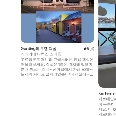
Gørding의 호텔 객실
평점 5점(5점 만점)
5 (4)
리베가데 디럭스 스파룸
고르딩룬드 매너의 고급스러운 전용 객실에
머물러보세요. 객실은 1층에 위치해 있으며,
분배 통로는 리베 - 덴마크에서 가장 오래된
도시의 거리로 설계되었습니다! 객실에는
전용 스파가 있으며, 스파 및 사우나 공간을
무료로 이용할 수 있습니다. 이용하려면 사
전 예약해야 합니다. 조식 뷔페와 스미어 브
Kertemi
레드, 타파스와 같은 가벼운 요리를 제공합
니다. 괴르딩룬드는 리베와 에스비에르그에
케르테민데
서 불과 20분 거리에 있습니다. 바덴 해와 레
이 독특한
고랜드를 방문할 수 있는 좋은 기회이기도
세요. 이 
합니다.
케르테민데 