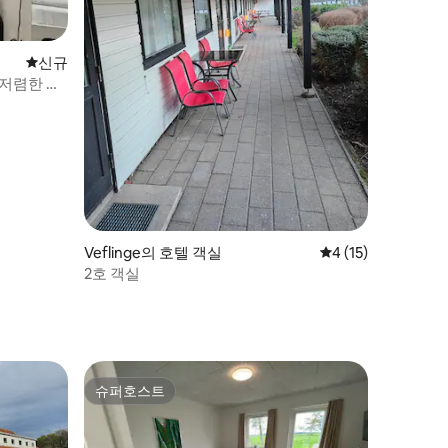
신규 숙소
신규
는 저렴한 객
Veflinge의 호텔 객실
평점 4점(5점 만점),
4 (15)
2호 객실
슈퍼호스트
슈퍼호스트