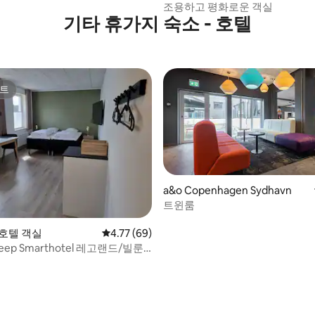
조용하고 평화로운 객실
기타 휴가지 숙소 - 호텔
트
트
a&o Copenhagen Sydhavn
트윈룸
의 호텔 객실
평점 4.77점(5점 만점), 후기 69개
4.77 (69)
Sleep Smarthotel 레고랜드/빌룬
, 후기 5개