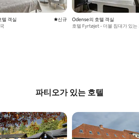
 호텔 객실
신규 숙소
신규
Odense의 호텔 객실
약국
호텔 Fyrtøjet - 더블 침대가 있
실
, 후기 3개
파티오가 있는 호텔