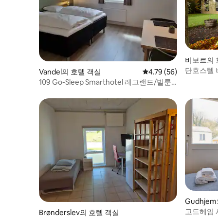
비보르의 
단호스텔
Vandel의 호텔 객실
평점 4.79점(5점 만점),
4.79 (56)
109 Go-Sleep Smarthotel 레고랜드/빌룬
드 공항
Gudhje
고드헤임 
Brønderslev의 호텔 객실