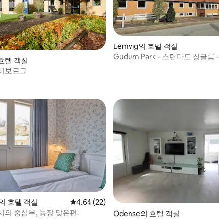
Lemvig의 호텔 객실
Gudum Park - 스탠다드 싱글룸 
호텔 객실
실
 비보르그
 후기 56개
m의 호텔 객실
평점 4.64점(5점 만점), 후기 22개
4.64 (22)
시의 중심부, 농장 맞은편.
Odense의 호텔 객실