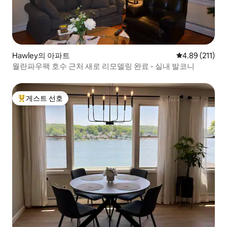
Hawley의 아파트
평점 4.89점(5
4.89 (211)
월란파우팩 호수 근처 새로 리모델링 완료 - 실내 발코니
게스트 선호
상위 게스트 선호