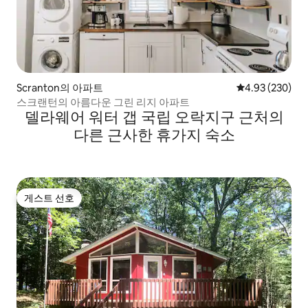
Scranton의 아파트
평점 4.93점(5점
4.93 (230)
스크랜턴의 아름다운 그린 리지 아파트
델라웨어 워터 갭 국립 오락지구 근처의
다른 근사한 휴가지 숙소
게스트 선호
게스트 선호