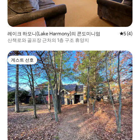
레이크 하모니(Lake Harmony)의 콘도미니엄
평점 5점(
5 (4)
산책로와 골프장 근처의 1층 구조 휴양지
게스트 선호
게스트 선호