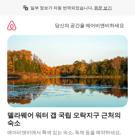
콘
일부 정보가 자동 번역되었습니다. 
원문 보기
텐
츠
로
당신의 공간을 에어비앤비하세요
바
로
가
기
델라웨어 워터 갭 국립 오락지구 근처의
숙소
에어비앤비에서 특색 있는 숙소, 독채 등을 예약하세요.