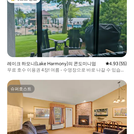
상위 게스트 선호
레이크 하모니(Lake Harmony)의 콘도미니엄
평점 4.93점(5
4.93 (55)
무료 호수 이용권 4장! 여름 - 수영장으로 바로 나갈 수 있습니
다!
슈퍼호스트
슈퍼호스트