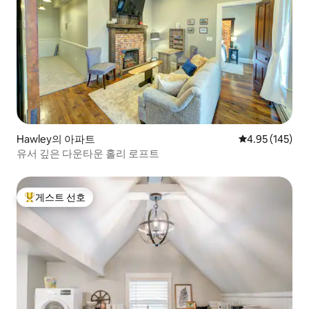
Hawley의 아파트
평점 4.95점(5점
4.95 (145)
유서 깊은 다운타운 홀리 로프트
게스트 선호
상위 게스트 선호