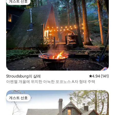
게스트 선호
게스트 선호
Stroudsburg의 샬레
평점 4.94점(5
4.94 (141)
아펜첼 개울에 위치한 아늑한 포코노스 A자 형태 주택
게스트 선호
게스트 선호