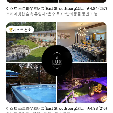
이스트 스트라우즈버그(East Stroudsburg)의
평점 4.84점(5점
4.84 (257)
집
프라이빗한 숲속 휴양지 *온수 욕조 *반려동물 동반 가능
게스트 선호
상위 게스트 선호
이스트 스트라우즈버그(East Stroudsburg)의
평점 4.98점(5점
4.98 (216)