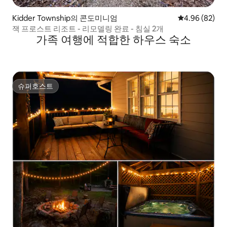
Kidder Township의 콘도미니엄
평점 4.96점(5
4.96 (82)
잭 프로스트 리조트 - 리모델링 완료 - 침실 2개
가족 여행에 적합한 하우스 숙소
슈퍼호스트
슈퍼호스트