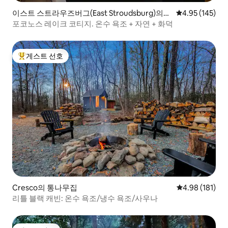
이스트 스트라우즈버그(East Stroudsburg)의
평점 4.95점(5점
4.95 (145)
통나무집
포코노스 레이크 코티지. 온수 욕조 + 자연 + 화덕
게스트 선호
상위 게스트 선호
Cresco의 통나무집
평점 4.98점(5
4.98 (181)
리틀 블랙 캐빈: 온수 욕조/냉수 욕조/사우나