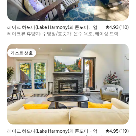
레이크 하모니(Lake Harmony)의 콘도미니엄
평점 4.93점(5
4.93 (110)
레이크뷰 휴양지: 수영장/호숫가! 온수 욕조, 레이싱 트랙
게스트 선호
게스트 선호
레이크 하모니(Lake Harmony)의 콘도미니엄
평점 4.95점(5
4.95 (119)