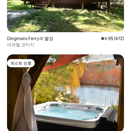
Dingmans Ferry의 별장
평점 4.95점(5점
4.95 (472)
어퍼힐 코티지
게스트 선호
게스트 선호