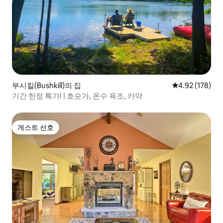
부시킬(Bushkill)의 집
평점 4.92점(5점
4.92 (178)
기간 한정 특가! | 호숫가, 온수 욕조, 카약
게스트 선호
게스트 선호