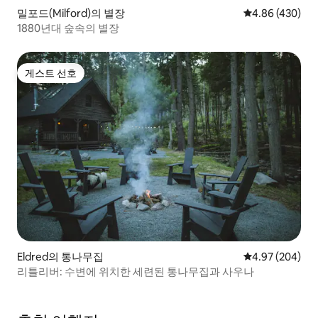
밀포드(Milford)의 별장
평점 4.86점(5점
4.86 (430)
1880년대 숲속의 별장
게스트 선호
게스트 선호
Eldred의 통나무집
평점 4.97점(5점
4.97 (204)
리틀리버: 수변에 위치한 세련된 통나무집과 사우나