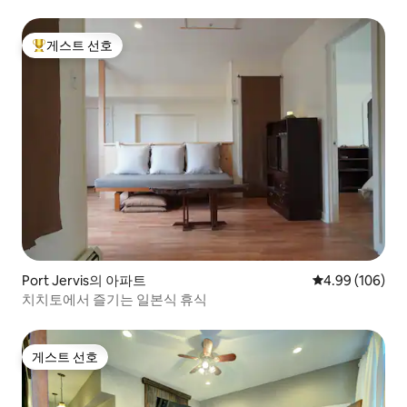
게스트 선호
상위 게스트 선호
Port Jervis의 아파트
평점 4.99점(5점
4.99 (106)
치치토에서 즐기는 일본식 휴식
게스트 선호
게스트 선호