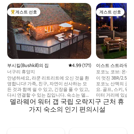
게스트 선호
게스트 선호
상위 게스트 선호
게스트 선호
부시킬(Bushkill)의 집
평점 4.99점(5점 만점), 후기 171
4.99 (171)
이스트 스트라우즈버
Stroudsburg)의 집
너구리 휴양지
포코노 코브: 온수 욕
등!
안녕하세요, 라쿤 리트리트에 오신 것을 환
이 멋진 3BR/2.
영합니다! 가족, 친구, 자연이 선사하는 모
포코노 산맥의 궁
든 것과 함께 쉴 수 있고, 긴장을 풀 수 있고,
요. 골프, 스키, 
다시 연결할 수 있는 집입니다. 숙소는 델라
미터 거리에 있습니다! 이 현대적인
델라웨어 워터 갭 국립 오락지구 근처 휴
웨어 워터 갭 국립 휴양지 내에 있습니다. 이
온수 욕조, 화덕, 
곳에서 하이킹 트레일, 폭포, 수영, 집라인,
드라이 바를 갖추고 있습니
가지 숙소의 인기 편의시설
낚시, 승마, 카누 및 카약뿐만 아니라 눈이
고급스러운 디자인
내리는 계절에 스키나 스노우 튜빙을 즐길
고급스러운 인테리
수 있는 기회를 가질 수 있습니다. 이곳에서
며, 친구 및 가족 여행에
자연을 경험할 수 있지만, 레스토랑, 카지
평방 피트의 이 휴