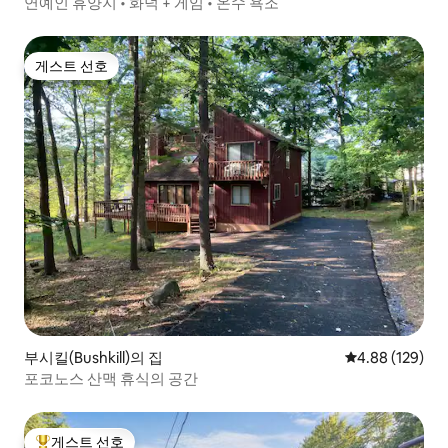
집
연예인 휴양지 • 화덕 + 게임 • 온수 욕조
게스트 선호
게스트 선호
부시킬(Bushkill)의 집
평점 4.88점(5점
4.88 (129)
포코노스 산맥 휴식의 공간
게스트 선호