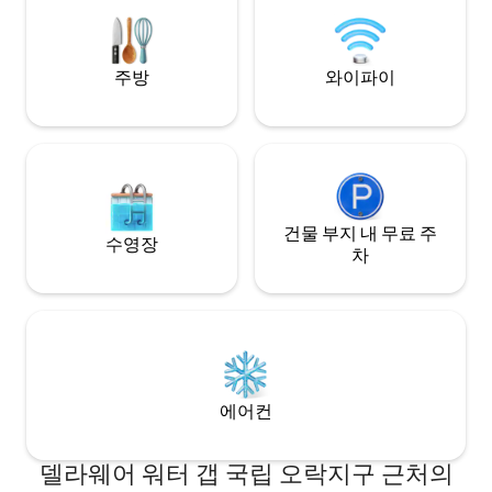
노, 쇼핑, 워터파크에서 차로 가까운 거리에
타의 추종을 불허
있습니다. 집 전체를 이 사용하실 수 있습니
공합니다. 포코노 
다! 저희 3층 숙소는 1에이커 면적의 숲이 우
못할 숙박을 즐기려
거진 부지에 자리하고 있습니다. 이곳에 숙
주방
와이파이
박하고 싶으신 경우, 아늑하고 따뜻한 느낌
을 느낄 수 있도록 공간을 디자인했습니다.
집에서 요리한 식사를 준비할 수 있는 완비
된 주방, 침실 3개, 욕실 2개, 욕조 1개, 데크
가 마련되어 있습니다! 숙소에는 최대 5대
의 차량을 주차할 수 있는 넉넉한 공간을 갖
춘 전용 진입로가 있습니다. 인스타그램에
서 @raccoonretreat 계정을 팔로우하세
건물 부지 내 무료 주
수영장
요. 즐거운 시간을 보내시는 동안 언제든지
차
저희에게 연락하실 수 있습니다. 저희 숙소
를 존중해 주세요. 이 공간을 만들기 위해 많
은 마음이 들어갔으며, 새로운 게스트가 첫
번째 게스트처럼 이 공간을 즐길 수 있기를
바랍니다!
에어컨
델라웨어 워터 갭 국립 오락지구 근처의