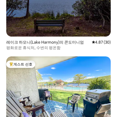
레이크 하모니(Lake Harmony)의 콘도미니엄
평점 4.87점(5
4.87 (30)
평화로운 휴식처, 수변의 평온함
게스트 선호
상위 게스트 선호