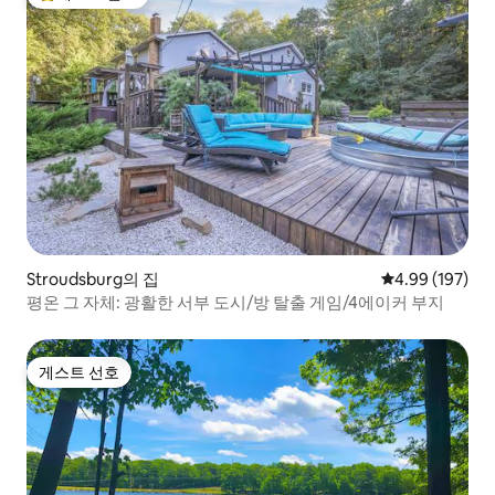
상위 게스트 선호
Stroudsburg의 집
평점 4.99점(5점
4.99 (197)
평온 그 자체: 광활한 서부 도시/방 탈출 게임/4에이커 부지
게스트 선호
게스트 선호