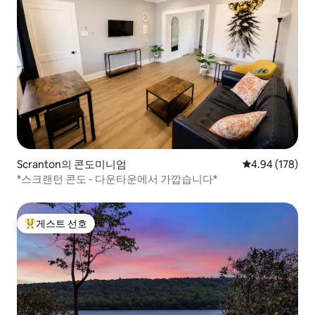
Scranton의 콘도미니엄
평점 4.94점(5점
4.94 (178)
*스크랜턴 콘도 - 다운타운에서 가깝습니다*
게스트 선호
상위 게스트 선호