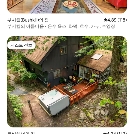
부시킬(Bushkill)의 집
평점 4.89점(5
4.89 (118)
부시킬의 아름다움 - 온수 욕조, 화덕, 호수, 카누, 수영장
게스트 선호
게스트 선호
토비해너의 집
평점 4.94점(5점
4.94 (143)