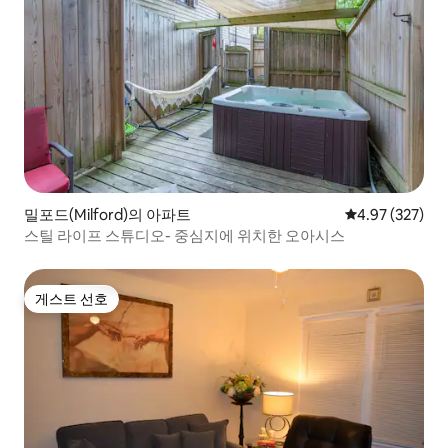
밀포드(Milford)의 아파트
평점 4.97점(5점
4.97 (327)
스틸 라이프 스튜디오- 중심지에 위치한 오아시스
게스트 선호
게스트 선호