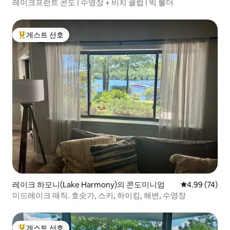
레이크프런트 콘도 | 수영장 + 비치 클럽 | 빅 볼더
게스트 선호
상위 게스트 선호
레이크 하모니(Lake Harmony)의 콘도미니엄
평점 4.99점(5
4.99 (74)
미드레이크 매직. 호숫가, 스키, 하이킹, 해변, 수영장
게스트 선호