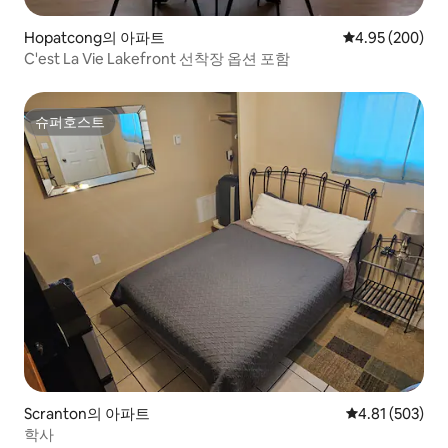
Hopatcong의 아파트
평점 4.95점(5점
4.95 (200)
C'est La Vie Lakefront 선착장 옵션 포함
슈퍼호스트
슈퍼호스트
Scranton의 아파트
평점 4.81점(5점
4.81 (503)
학사