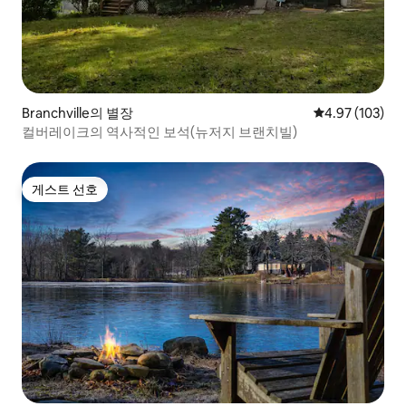
Branchville의 별장
평점 4.97점(5점
4.97 (103)
컬버레이크의 역사적인 보석(뉴저지 브랜치빌)
게스트 선호
게스트 선호