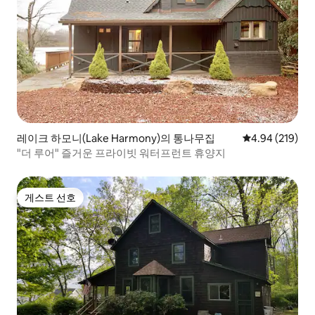
레이크 하모니(Lake Harmony)의 통나무집
평점 4.94점(5점
4.94 (219)
"더 루어" 즐거운 프라이빗 워터프런트 휴양지
게스트 선호
게스트 선호