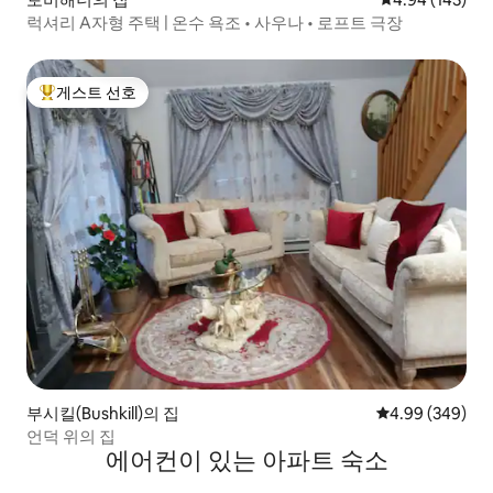
럭셔리 A자형 주택 | 온수 욕조 • 사우나 • 로프트 극장
게스트 선호
상위 게스트 선호
부시킬(Bushkill)의 집
평점 4.99점(5점
4.99 (349)
언덕 위의 집
에어컨이 있는 아파트 숙소