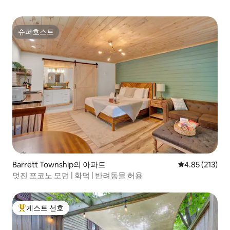
슈퍼호스트
슈퍼호스트
Barrett Township의 아파트
평점 4.85점(5
4.85 (213)
멋진 포코노 모던 | 화덕 | 반려동물 허용
게스트 선호
상위 게스트 선호