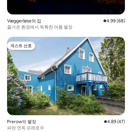
Væggerløse의 집
평점 4.99점(5
4.99 (68)
즐거운 환경에서 독특한 여름 별장
게스트 선호
게스트 선호
Prerow의 별장
평점 4.89점(5
4.89 (47)
파란 연옥 프레로우