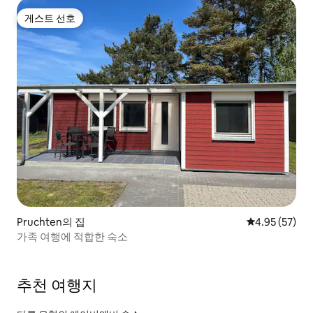
게스트 선호
게스트 선호
Pruchten의 집
평점 4.95점(5
4.95 (57)
가족 여행에 적합한 숙소
추천 여행지