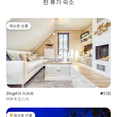
한 휴가 숙소
게스트 선호
게스트 선호
Zingst의 아파트
평점 5점(
5 (5)
MW 8 징스트
게스트 선호