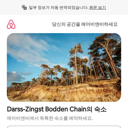
콘
일부 정보가 자동 번역되었습니다. 
원문 보기
텐
츠
로
당신의 공간을 에어비앤비하세요
바
로
가
기
Darss-Zingst Bodden Chain의 숙소
에어비앤비에서 독특한 숙소를 예약하세요.