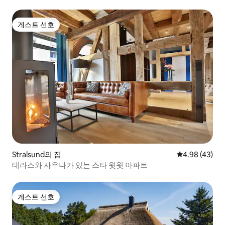
게스트 선호
게스트 선호
Stralsund의 집
평점 4.98점(5
4.98 (43)
테라스와 사우나가 있는 스타 윗윗 아파트
게스트 선호
게스트 선호