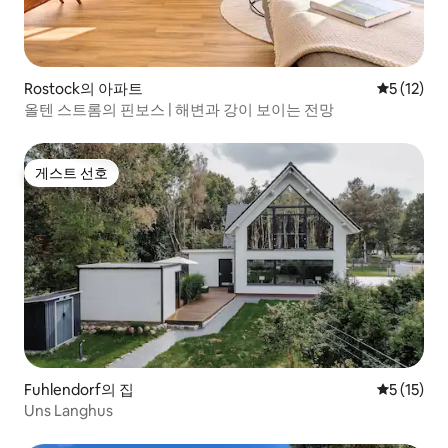
Rostock의 아파트
평점 5점(5
5 (12)
올텐 스트롬의 핀보스 | 해변과 강이 보이는 전망
게스트 선호
게스트 선호
Fuhlendorf의 집
평점 5점(5
5 (15)
Uns Langhus