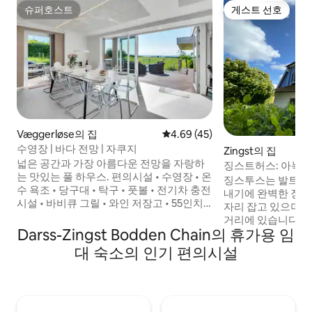
슈퍼호스트
게스트 선호
슈퍼호스트
게스트 선호
Væggerløse의 집
평점 4.69점(5점 만점), 후기 45
4.69 (45)
수영장 | 바다 전망 | 자쿠지
Zingst의 집
넓은 공간과 가장 아름다운 전망을 자랑하
징스트허스: 아늑
는 맛있는 풀 하우스. 편의시설 • 수영장 • 온
다.
징스투스는 발트해
수 욕조 • 당구대 • 탁구 • 풋볼 • 전기차 충전
내기에 완벽한 장소
시설 • 바비큐 그릴 • 와인 저장고 • 55인치
자리 잡고 있으며,
스마트 TV • 와이파이 1000/1000mbit 광대
거리에 있습니다. 
역 (고속 인터넷) • 킹사이즈 침대 5개,
Darss-Zingst Bodden Chain의 휴가용 임
된 이곳에서 일년 
90/200 침대 2개 • 유아용 침대와 유아용 의
간을 즐길 수 있습니다. 해변의 공기,
대 숙소의 인기 편의시설
자 • 세탁기 및 회전식 건조기 • 주방 시설 완
쌓기, 조류 관찰, 
비 • 트램펄린 • 축구 골 • 마당 게임 • 대형
며 자전거 타기, 
진입로에 전용 주차 • 덴마크 최고의 수영
면 Zingsthus가 제격입니
해변 중 하나에서 4km 거리
이름은 북부 방언에서