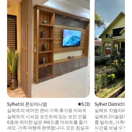
Sylhet의 콘도미니엄
평점 5점(5점 만점), 후기 3
5 (3)
Sylhet District의
실헤트의 에어컨 완비 가족 휴가용 아파트
실헤트 차멜리바그의
스
실헤트의 시브공 포인트에 있는 보안 건물
실헤트 (이슬람푸르)
6층에 위치한 넓은 4베드룸 아파트를 즐기
룸 빌라로, 가족이
세요. 가족 여행에 완벽합니다. 모든 침실과
시간을 보낼 수 있