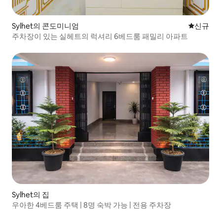
Sylhet의 콘도미니엄
신규 숙소
신규
주차장이 있는 실헤트의 럭셔리 6베드룸 패밀리 아파트
Sylhet의 집
우아한 4베드룸 주택 | 8명 숙박 가능 | 전용 주차장