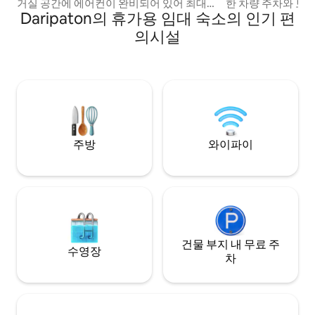
거실 공간에 에어컨이 완비되어 있어 최대
한 차량 주차와 보안
Daripaton의 휴가용 임대 숙소의 인기 편
한 편안하게 지낼 수 있습니다. 이 아파트에
입로가 있어 안심하
는 욕실이 딸린 침실 2개, 공용 욕실, 시설이
다. 공간: 침실 5개 욕실 4개 (욕실 2개) 퀸사
의시설
완비된 현대적인 주방이 있습니다. 밝은 개
이즈 침대 4개 더블 
방형 거실 및 식사 공간은 휴식을 취하기에
간 1개 거실 1개 발
이상적입니다. 엘리베이터를 이용할 수 있
주차 공간 친근한 동
고 상점과 편의시설에서 가까운 최고의 위
있는 현장 관리인 기타 참고 사항: 고속 와이
치에 있는 이 숙소는 실레트에서 편안함, 편
파이 스마트 TV 에
리함, 훌륭한 숙박을 제공합니다.
주방
와이파이
건물 부지 내 무료 주
수영장
차