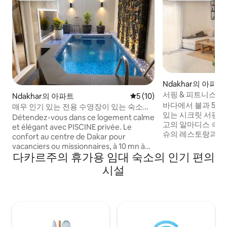
Ndakhar의 아파트
서핑 & 피트니스 숙
Ndakhar의 아파트
평점 5점(5점 만점), 후기 10
5 (10)
바다에서 불과 50
매우 인기 있는 전용 수영장이 있는 숙소
있는 시크릿 서핑 스
Mermoz
Détendez-vous dans ce logement calme
고의 알마디스 숙소
et élégant avec PISCINE privée. Le
슈의 레스토랑과 바
confort au centre de Dakar pour
으며, 모든 것이 도
vacanciers ou missionnaires, à 10 mn à
지상층에 위치한 
다카르주의 휴가용 임대 숙소의 인기 편의
pied de la plage de Mermoz Salon,
인된 1베드룸 아파트
cuisine équipée et dînatoire, trois
시설
드, 활동적인 여행
chambres avec grand lits, Bien sécurisé,
이 건물은 연중무휴
bien climatisé, eau chaude. Style
안이 철저합니다. 전용 테라스에서 운동을
européen avec le charme sénégalais.
즐길 수 있는 시설,
Pas loin du Auchan, KFC, décathlon de
상 헬스장, 근처에 
Mermoz, taxi facile à avoir. Mermoz:
quartier calme idéal pour se déplacer