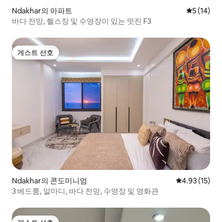
Ndakhar의 아파트
평점 5점(5
5 (14)
바다 전망, 헬스장 및 수영장이 있는 멋진 F3
게스트 선호
게스트 선호
Ndakhar의 콘도미니엄
평점 4.93점(5
4.93 (15)
3 베드룸, 알마디, 바다 전망, 수영장 및 영화관