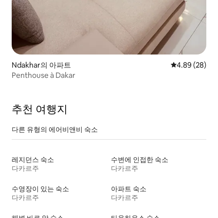
Ndakhar의 아파트
평점 4.89점(5
4.89 (28)
Penthouse à Dakar
추천 여행지
다른 유형의 에어비앤비 숙소
레지던스 숙소
수변에 인접한 숙소
다카르주
다카르주
수영장이 있는 숙소
아파트 숙소
다카르주
다카르주
해변 바로 앞 숙소
타운하우스 숙소