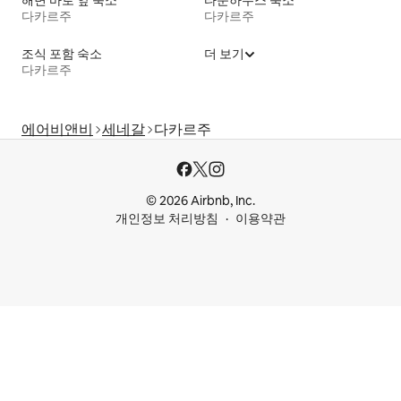
다카르주
다카르주
조식 포함 숙소
더 보기
다카르주
에어비앤비
세네갈
다카르주
© 2026 Airbnb, Inc.
개인정보 처리방침
이용약관