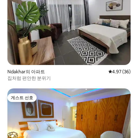
Ndakhar의 아파트
평점 4.97점(5
4.97 (36)
집처럼 편안한 분위기
게스트 선호
게스트 선호