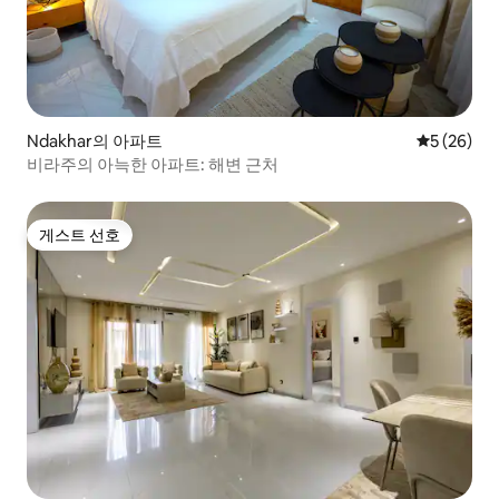
Ndakhar의 아파트
평점 5점(5
5 (26)
비라주의 아늑한 아파트: 해변 근처
게스트 선호
게스트 선호