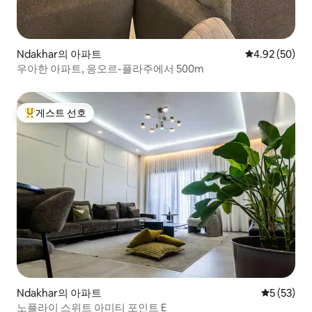
Ndakhar의 아파트
평점 4.92점(5
4.92 (50)
우아한 아파트, 응오르-플라주에서 500m
게스트 선호
상위 게스트 선호
Ndakhar의 아파트
평점 5점(5
5 (53)
노플라이 스위트 아미티 포인트 E