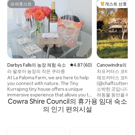
슈퍼호스트
게스트 선호
슈퍼호스트
상위 게스트 선호
Darbys Falls의 농장 체험 숙소
평점 4.87점(5점 만점), 후기 60
4.87 (60)
Canowindra의 별
라 팔로마 농장의 작은 쿠라종
차프커터스 코티지 -
별이 빛나는 밤하늘
At La Paloma Farm, we are here to help
채프커터스 코티지
you connect with nature. The Tiny
(@chaffcutters
Kurrajong tiny house offers a unique
소박한 곳입니다. 
immersive experience that allows you to
려동물 동반을 따뜻
Cowra Shire Council의 휴가용 임대 숙소
escape the city, relax, and enjoy
에 별이 가득하고,
freedom, space, and tranquility. For over
름답게 리노베이션된
의 인기 편의시설
4 years, we've shared our farm, helping
지역에 위치해 있
thousands of our guests explore,
니다. 겨울에는 포
refresh, and experience farm life. We
이 작동하며, 포도
offer 1-night stays, but our many 5-star
은 베란다가 있어 와
reviews suggest you'll want more. Enjoy
맥을 향해 해가 지