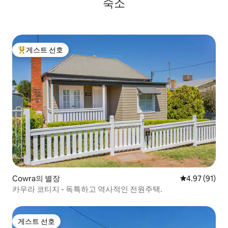
숙소
게스트 선호
상위 게스트 선호
Cowra의 별장
평점 4.97점(5
4.97 (91)
카우라 코티지 - 독특하고 역사적인 전원주택.
게스트 선호
게스트 선호