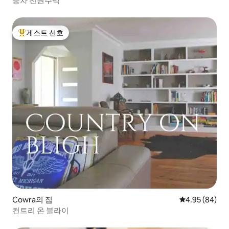
풍차 전원주택
게스트 선호
상위 게스트 선호
Cowra의 집
평점 4.95점(5
4.95 (84)
컨트리 온 블라이