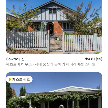
Cowra의 집
평점 4.87점(5
4.87 (55)
피츠로이 하우스 - 시내 중심가 근처의 페더레이션 스타일 매
력
게스트 선호
상위 게스트 선호