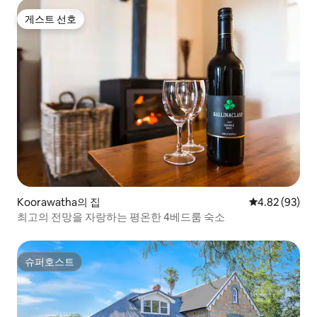
게스트 선호
게스트 선호
Koorawatha의 집
평점 4.82점(5
4.82 (93)
최고의 전망을 자랑하는 평온한 4베드룸 숙소
슈퍼호스트
슈퍼호스트