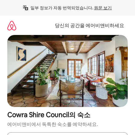
콘
일부 정보가 자동 번역되었습니다. 
원문 보기
텐
츠
로
당신의 공간을 에어비앤비하세요
바
로
가
기
Cowra Shire Council의 숙소
에어비앤비에서 독특한 숙소를 예약하세요.