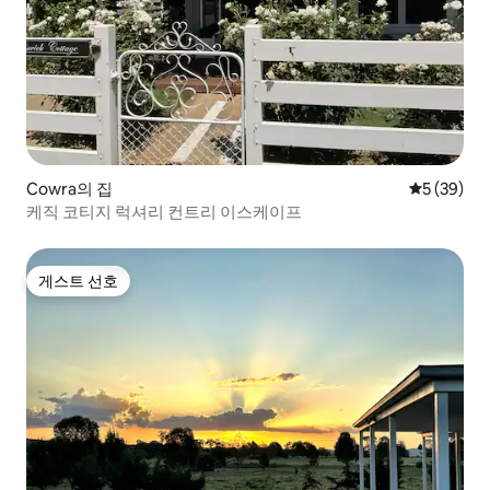
Cowra의 집
평점 5점(5
5 (39)
케직 코티지 럭셔리 컨트리 이스케이프
게스트 선호
게스트 선호