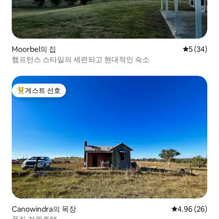
Moorbel의 집
평점 5점(5
5 (34)
햄프턴스 스타일의 세련되고 현대적인 숙소
게스트 선호
상위 게스트 선호
Canowindra의 목장
평점 4.96점(5
4.96 (26)