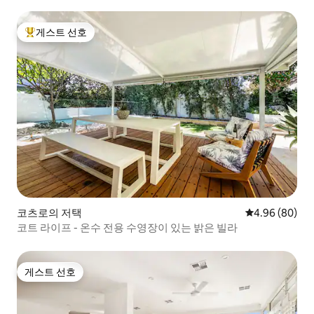
게스트 선호
상위 게스트 선호
코츠로의 저택
평점 4.96점(5
4.96 (80)
코트 라이프 - 온수 전용 수영장이 있는 밝은 빌라
게스트 선호
게스트 선호