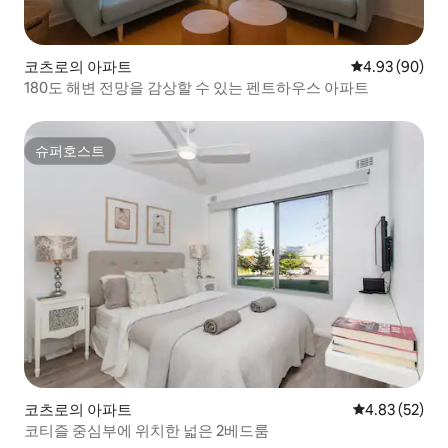
코츠로의 아파트
평점 4.93점(5
4.93 (90)
180도 해변 전망을 감상할 수 있는 펜트하우스 아파트
슈퍼호스트
슈퍼호스트
코츠로의 아파트
평점 4.83점(5
4.83 (52)
코티즐 중심부에 위치한 넓은 2베드룸