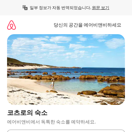
콘
일부 정보가 자동 번역되었습니다. 
원문 보기
텐
츠
로
당신의 공간을 에어비앤비하세요
바
로
가
기
코츠로의 숙소
에어비앤비에서 독특한 숙소를 예약하세요.