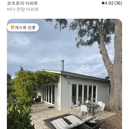
코츠로의 아파트
평점 4.92점(5
4.92 (36)
바다 전망 아파트
게스트 선호
상위 게스트 선호