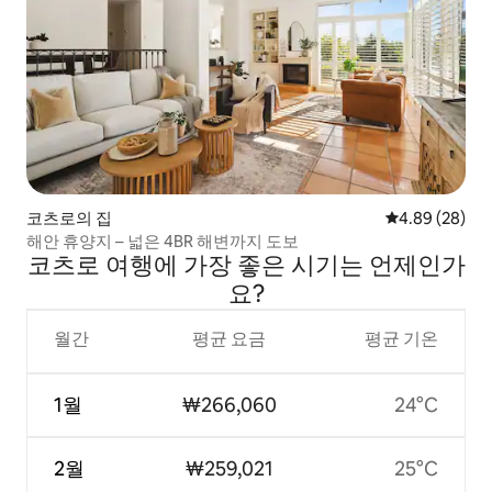
코츠로의 집
평점 4.89점(5
4.89 (28)
해안 휴양지 – 넓은 4BR 해변까지 도보
코츠로 여행에 가장 좋은 시기는 언제인가
요?
월간
평균 요금
평균 기온
1월
₩266,060
24°C
2월
₩259,021
25°C