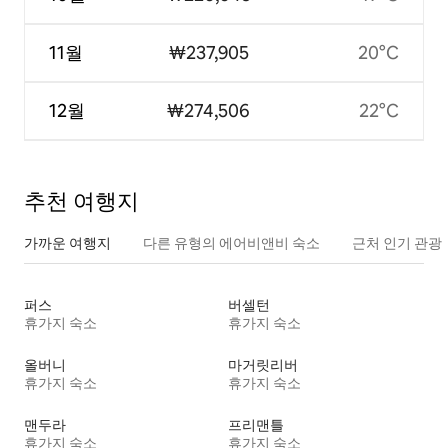
11월
₩237,905
20°C
12월
₩274,506
22°C
추천 여행지
가까운 여행지
다른 유형의 에어비앤비 숙소
근처 인기 관광
퍼스
버셀턴
휴가지 숙소
휴가지 숙소
올버니
마거릿리버
휴가지 숙소
휴가지 숙소
맨두라
프리맨틀
휴가지 숙소
휴가지 숙소