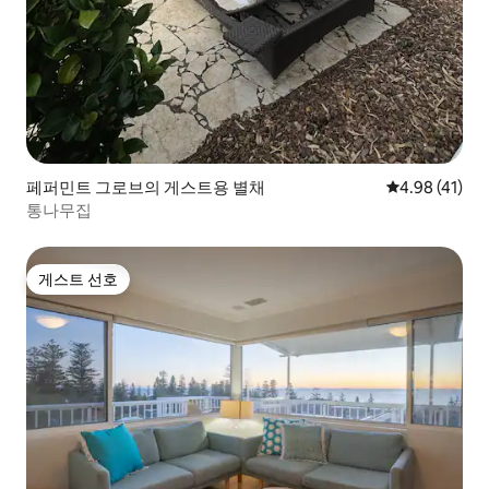
페퍼민트 그로브의 게스트용 별채
평점 4.98점(5
4.98 (41)
통나무집
게스트 선호
게스트 선호