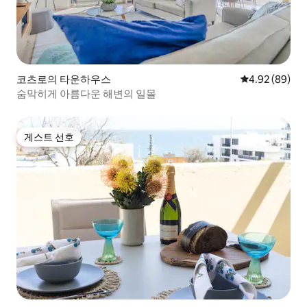
코츠로의 타운하우스
평점 4.92점(5
4.92 (89)
숨막히게 아름다운 해변의 일몰
게스트 선호
게스트 선호