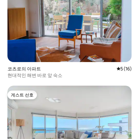
코츠로의 아파트
평점 5점(5
5 (16)
현대적인 해변 바로 앞 숙소
게스트 선호
게스트 선호