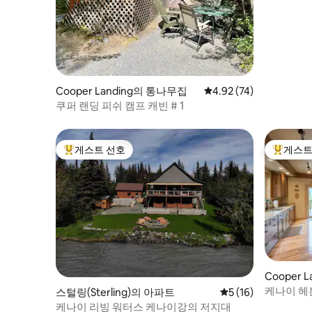
Cooper Landing의 통나무집
평점 4.92점(5점 만점),
4.92 (74)
쿠퍼 랜딩 피쉬 캠프 캐빈 # 1
게스트 선호
게스트
상위 게스트 선호
상위 게
Cooper 
케나이 헤븐
스털링(Sterling)의 아파트
평점 5점(5점 만점),
5 (16)
서 감상할
케나이 리빙 워터스 케나이강의 저지대