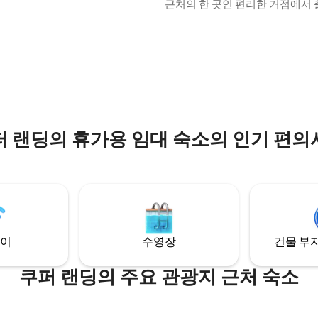
에서 휴식을 취해보세요. 개방형
근처의 한 곳인 편리한 거점에서
스타일의 숙소로 가스 벽난로, 고
수어드, 쿠퍼 랜딩, 솔도트나, 휘
킹사이즈 침대, 일출과 일몰을 감
를 방문하세요. 최대 4명까지 숙박
있는 데크가 있습니다. 맞춤형 주방
는 이 조용한 숙소는 Seward Hig
 후기 41개
레인지, 전자레인지, 소형 냉장고/
통 체증에서 벗어나 있으며, 안정
랍이 갖춰져 있습니다. 독특한 건
망, 와이파이, 간편한 셀프 체크
 알래스카의 긴 여름철 동안 숙소
니다. 주인이 세심하게 관리하는 
채광으로 가득 채웁니다.
말 내 집처럼 편안하게 느껴지는 
간입니다.
퍼 랜딩의 휴가용 임대 숙소의 인기 편의
이
수영장
건물 부지
쿠퍼 랜딩의 주요 관광지 근처 숙소