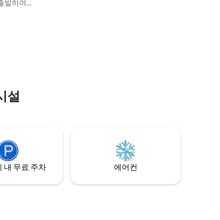
러운 조식 바에는 4인용 좌석, 식사 좌석 6개
 출발하여
가 있습니다. 화덕 주변에서 즐거운 시간을
티어, 호프
보내는 동안 음료를 시원하게 유지할 수 있
할 수 있
는 작은 욕조가 있는 천연 냉수 샘이 있습니
hway의 교
다. 위생과 청결에 대한 당사의 확고한 약속
적인 통신
은 우리를 더 열심히 만들어 줍니다. 최소 2
인을 제공합
박 숙박 및 최대 6명 숙박 가능.
곳이며, 정
따뜻한 공
시설
 내 무료 주차
에어컨