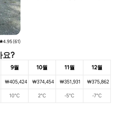
어
평점 4.95점(5점 만점), 후기 61개
4.95 (61)
가요?
9월
10월
11월
12월
₩405,424
₩374,454
₩351,931
₩375,862
10°C
2°C
-5°C
-7°C