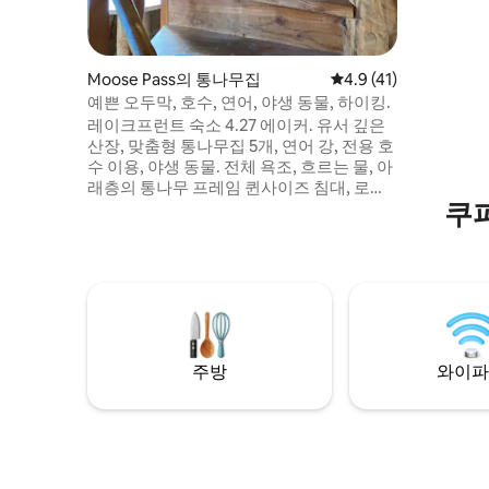
같은 욕실
스튜디오 
급스러운 
상할 수 
Moose Pass의 통나무집
평점 4.9점(5점 만점),
4.9 (41)
에는 가스
예쁜 오두막, 호수, 연어, 야생 동물, 하이킹.
냉동고 서
레이크프런트 숙소 4.27 에이커. 유서 깊은
축 창문은
산장, 맞춤형 통나무집 5개, 연어 강, 전용 호
를 자연 
수 이용, 야생 동물. 전체 욕조, 흐르는 물, 아
래층의 통나무 프레임 퀸사이즈 침대, 로프
쿠
트의 트윈 통나무 프레임 침대, 지붕이 있는
현관 포치, 반려동물 친화적. 다양한 통나무
집 5개가 있어 선택할 수 있습니다.
airbnb.com/h/treehouse88
airbnb.com/h/loosemoose88
airbnb.com/h/handhewn88
airbnb.com/h/burpingbear88
airbnb.com/h/harrypotter88
주방
와이파