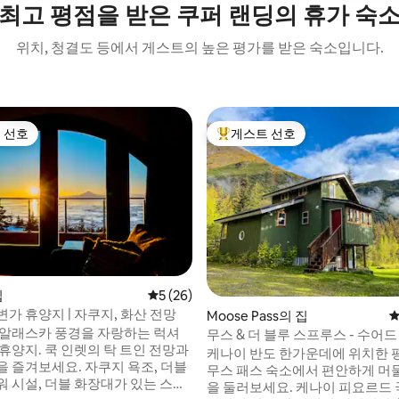
최고 평점을 받은 쿠퍼 랜딩의 휴가 숙
위치, 청결도 등에서 게스트의 높은 평가를 받은 숙소입니다.
 선호
게스트 선호
스트 선호
상위 게스트 선호
집
평점 5점(5점 만점), 후기 26개
5 (26)
가 휴양지 | 자쿠지, 화산 전망
Moose Pass의 집
평
 알래스카 풍경을 자랑하는 럭셔
무스 & 더 블루 스프루스 - 수어드
휴양지. 쿡 인렛의 탁 트인 전망과
심지
케나이 반도 한가운데에 위치한
을 즐겨보세요. 자쿠지 욕조, 더블
무스 패스 숙소에서 편안하게 머
워 시설, 더블 화장대가 있는 스파
을 둘러보세요. 케나이 피요르드