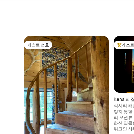
게스트 선호
게스트
게스트 선호
상위 게
Kenai의 
럭셔리 해변
잊지 못할
리 오션뷰 
화산 일몰
워크인 샤