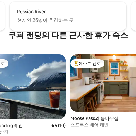
Russian River
현지인 26명이 추천하는 곳
쿠퍼 랜딩의 다른 근사한 휴가 숙소
선호
게스트 선호
선호
상위 게스트 선호
Moose Pass의 통나무집
스프루스 베어 캐빈
anding의 집
평점 5점(5점 만점), 후기 10개
5 (10)
 산장