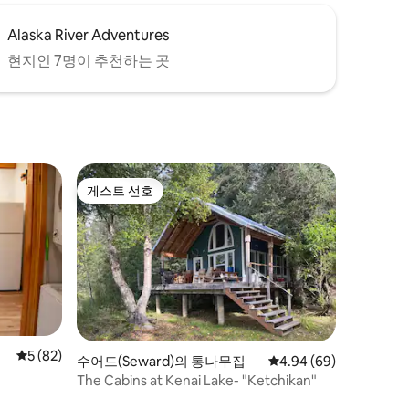
Alaska River Adventures
현지인 7명이 추천하는 곳
게스트 선호
게스트 선호
평점 5점(5점 만점), 후기 82개
5 (82)
수어드(Seward)의 통나무집
평점 4.94점(5점 만점),
4.94 (69)
The Cabins at Kenai Lake- "Ketchikan"