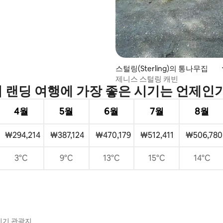
스털링(Sterling)의 통나무집
제니스 스털링 캐빈
 랜딩 여행에 가장 좋은 시기는 언제인
4월
5월
6월
7월
8월
₩294,214
₩387,124
₩470,179
₩512,411
₩506,780
3°C
9°C
13°C
15°C
14°C
인기 관광지