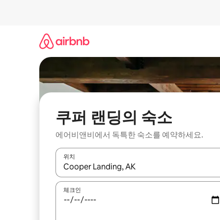
콘
텐
츠
로
바
로
가
기
쿠퍼 랜딩의 숙소
에어비앤비에서 독특한 숙소를 예약하세요.
위치
결과가 나오면 위·아래 화살표 키를 사용하거나 터치
체크인