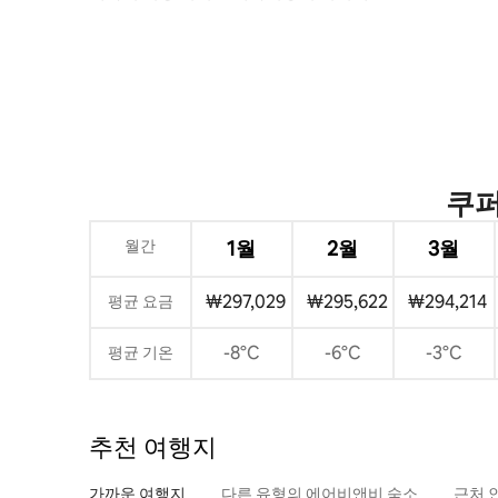
쿠퍼
월간
1월
2월
3월
₩297,029
₩295,622
₩294,214
평균 요금
-8°C
-6°C
-3°C
평균 기온
추천 여행지
가까운 여행지
다른 유형의 에어비앤비 숙소
근처 