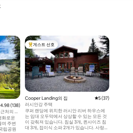
소
Cooper 
게스트 선호
게스트
상위 게스트 선호
상위 게
케나이 리
더 무스 
위한 멋지
합니다. 
을 따라 
즐기기에
나 호머까지
용 숙소에
가이드 낚
Cooper Landing의 집
평점 5점(5점 만점),
5 (37)
로 하는 
러시안강 주택
점 4.98점(5점 만점), 후기 138개
4.98 (138)
지로 이어
쿠퍼 랜딩에 위치한 러시안 리버 하우스에
대해 문의
 근처의 중
는 임대 오두막에서 상상할 수 있는 모든 것
요!
 평화로운
이 갖춰져 있습니다. 침실 3개, 퀸사이즈 침
물며 주변
대 3개, 접이식 소파 2개가 있습니다. 사랑스
 국립공원