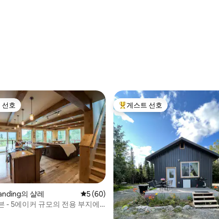
 후기 74개
 선호
게스트 선호
스트 선호
상위 게스트 선호
Landing의 샬레
평점 5점(5점 만점), 후기 60개
5 (60)
 - 5에이커 규모의 전용 부지에
 후기 16개
 수 있는 놀라운 전망