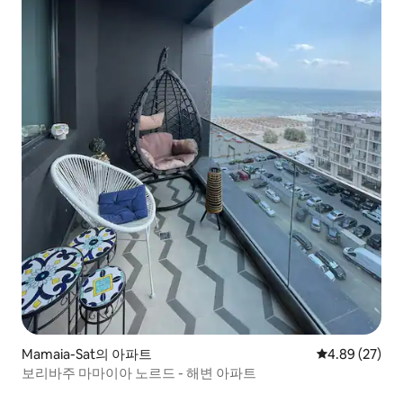
Mamaia-Sat의 아파트
평점 4.89점(5
4.89 (27)
보리바주 마마이아 노르드 - 해변 아파트