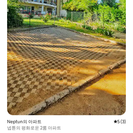
Neptun의 아파트
평점 5점(
5 (3)
넵튠의 평화로운 2룸 아파트