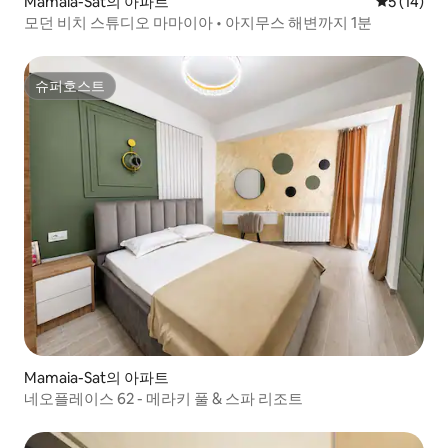
Mamaia-Sat의 아파트
평점 5점(5
5 (14)
모던 비치 스튜디오 마마이아 • 아지무스 해변까지 1분
슈퍼호스트
슈퍼호스트
Mamaia-Sat의 아파트
네오플레이스 62 - 메라키 풀 & 스파 리조트