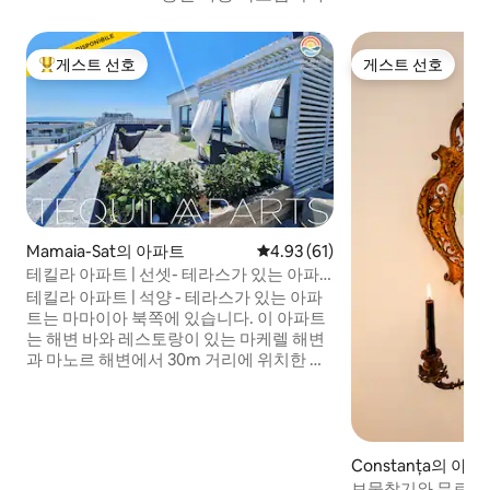
게스트 선호
게스트 선호
상위 게스트 선호
게스트 선호
Mamaia-Sat의 아파트
평점 4.93점(5점 만점), 후기 61
4.93 (61)
테킬라 아파트 | 선셋- 테라스가 있는 아파
트
테킬라 아파트 | 석양 - 테라스가 있는 아파
트는 마마이아 북쪽에 있습니다. 이 아파트
는 해변 바와 레스토랑이 있는 마케렐 해변
과 마노르 해변에서 30m 거리에 위치한 새
롭고 현대적인 건물에 있으며, 이곳에서 일
광욕 의자를 빌릴 수 있습니다. 이 아파트는
6 층에 위치하고 있으며, 마마이아 리조트
전체와 산책로를 볼 수 있는 바다를 향한 개
방형 테라스에서 독특한 전망을 즐길 수 있
Constanța의 아파
습니다. 60 평방 미터가 넘는 테라스는 가
보물찾기와 무료 주