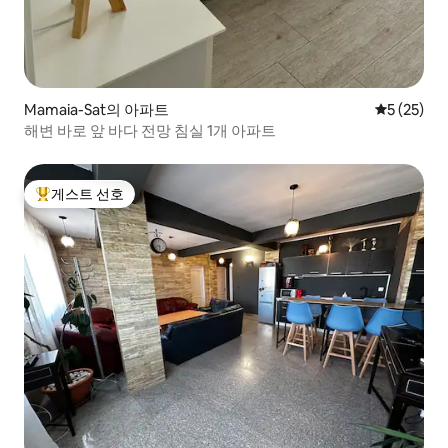
Mamaia-Sat의 아파트
평점 5점(5
5 (25)
해변 바로 앞 바다 전망 침실 1개 아파트
게스트 선호
상위 게스트 선호