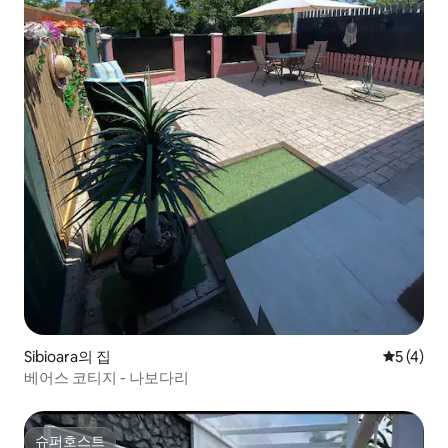
Sibioara의 집
평점 5점(
5 (4)
베어스 코티지 - 나보다리
슈퍼호스트