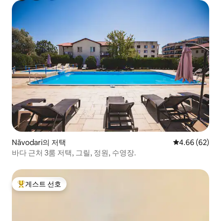
Năvodari의 저택
평점 4.66점(5
4.66 (62)
바다 근처 3룸 저택, 그릴, 정원, 수영장.
게스트 선호
상위 게스트 선호