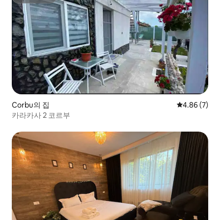
슈퍼호스트
Corbu의 집
평점 4.86점(
4.86 (7)
카라카사 2 코르부