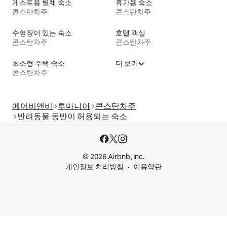
게스트용 별채 숙소
휴가용 숙소
콘스탄차주
콘스탄차주
수영장이 있는 숙소
호텔 객실
콘스탄차주
콘스탄차주
초소형 주택 숙소
더 보기
콘스탄차주
에어비앤비
루마니아
콘스탄차주
반려동물 동반이 허용되는 숙소
© 2026 Airbnb, Inc.
개인정보 처리방침
이용약관