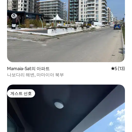
Mamaia-Sat의 아파트
평점 5점(5
5 (13)
나보다리 해변, 마마이아 북부
게스트 선호
게스트 선호