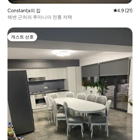
Constanța의 집
평점 4.9점(5
4.9 (21)
해변 근처의 루마니아 전통 저택
게스트 선호
게스트 선호