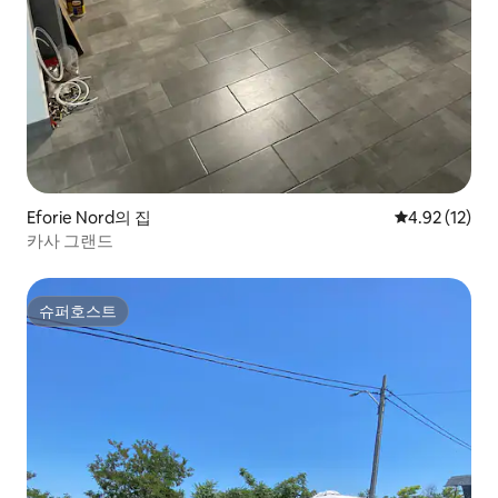
Eforie Nord의 집
평점 4.92점(5
4.92 (12)
카사 그랜드
슈퍼호스트
슈퍼호스트