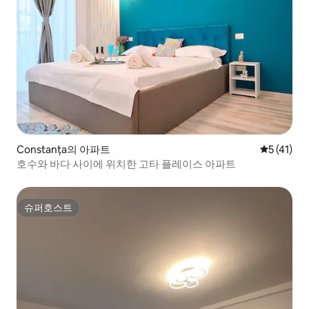
Constanța의 아파트
평점 5점(5
5 (41)
호수와 바다 사이에 위치한 고타 플레이스 아파트
슈퍼호스트
슈퍼호스트