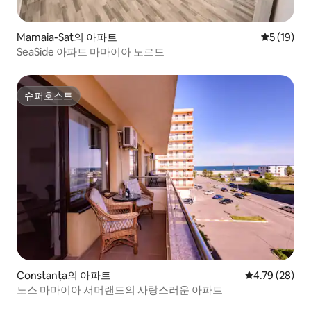
Mamaia-Sat의 아파트
평점 5점(5
5 (19)
SeaSide 아파트 마마이아 노르드
슈퍼호스트
슈퍼호스트
Constanța의 아파트
평점 4.79점(5
4.79 (28)
노스 마마이아 서머랜드의 사랑스러운 아파트