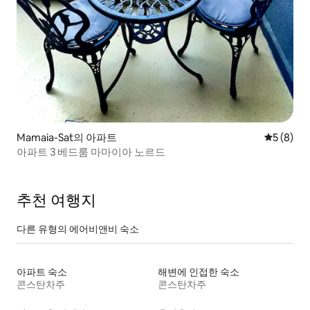
Mamaia-Sat의 아파트
평점 5점(
5 (8)
아파트 3 베드룸 마마이아 노르드
추천 여행지
다른 유형의 에어비앤비 숙소
아파트 숙소
해변에 인접한 숙소
콘스탄차주
콘스탄차주