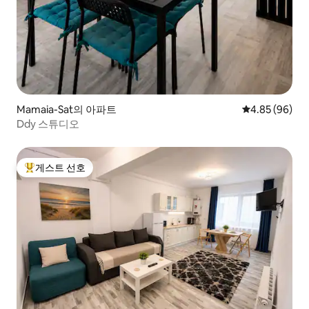
Mamaia-Sat의 아파트
평점 4.85점(5
4.85 (96)
Ddy 스튜디오
게스트 선호
상위 게스트 선호