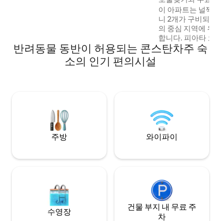
구, 일광욕 의자 및 천연 식물로 꾸며져 있습
트 아파트
이 아파트는 널찍하며
니다.
니 2개가 구비되어
의 중심 지역에 위
합니다. 피아타 오
반려동물 동반이 허용되는 콘스탄차주 숙
까지의 여정은 자동
니다. 저희 아파트는 약간의 미스터리를 숨
소의 인기 편의시설
기고 있습니다🔑 
토리텔링을 즐기는
보물찾기 게임입니다
욱 기억에 남게 만
기 — 커플과 가족
주방
와이파이
건물 부지 내 무료 주
수영장
차