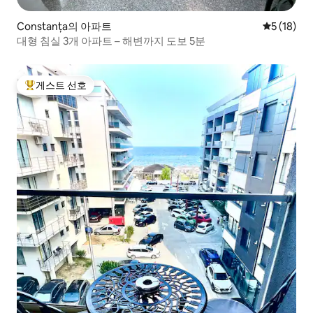
Constanța의 아파트
평점 5점(5
5 (18)
대형 침실 3개 아파트 – 해변까지 도보 5분
게스트 선호
상위 게스트 선호