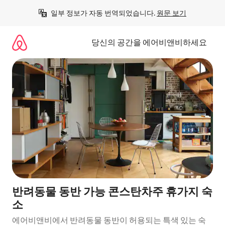
콘
일부 정보가 자동 번역되었습니다. 
원문 보기
텐
츠
로
당신의 공간을 에어비앤비하세요
바
로
가
기
반려동물 동반 가능 콘스탄차주 휴가지 숙
소
에어비앤비에서 반려동물 동반이 허용되는 특색 있는 숙