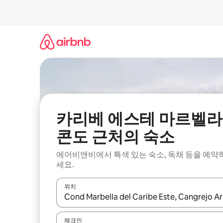
콘
텐
츠
로
바
로
가
기
카리베 에스테 마르벨라
콘도 근처의 숙소
에어비앤비에서 특색 있는 숙소, 독채 등을 예약
세요.
위치
결과가 나오면 위·아래 화살표 키를 사용하거나 터치
체크인