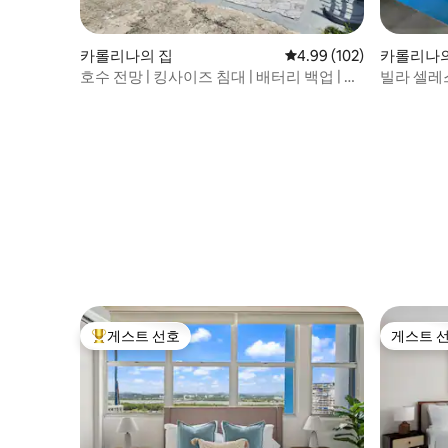
카롤리나의 집
평점 4.99점(5점 만점), 
4.99 (102)
카롤리나의
호수 전망 | 킹사이즈 침대 | 배터리 백업 | 홈
빌라 셀레
트레이닝
게스트 선호
게스트 
상위 게스트 선호
게스트 