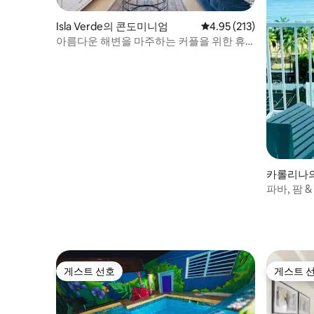
Isla Verde의 콘도미니엄
평점 4.95점(5점 만점), 
4.95 (213)
아름다운 해변을 마주하는 커플을 위한 휴
식처
카롤리나
파바, 팜 &
게스트 선호
게스트 
게스트 선호
게스트 