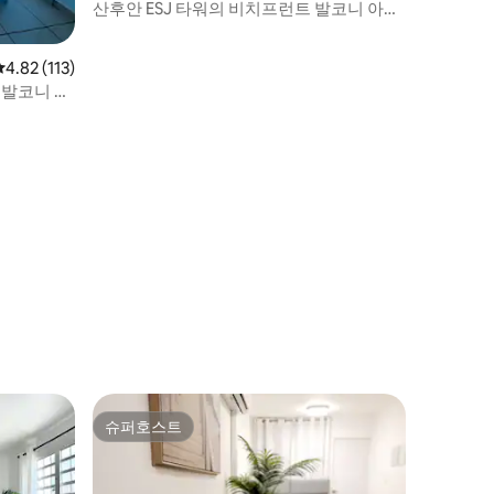
산후안 ESJ 타워의 비치프런트 발코니 아파
트
평점 4.82점(5점 만점), 후기 113개
4.82 (113)
. 발코니 있
슈퍼호스트
슈퍼호스트