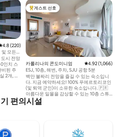
카롤리나
게스트 선호
게스트
상위 게스트 선호
상위 게
고급스러운
파이, 세
중심부에
하실 수 
장, 유명한
무 및 즐
및 테니스
평점 4.8점(5점 만점), 후기 220개
4.8 (220)
설이 완비
 및 모든
랑, 카지
 도시 전망
또한 많은
카롤리나의 콘도미니엄
평점 4.92점(5점 만점), 후
4.92 (1,066)
40인치 스
우림 '엘
ESJ, 10층, 해변, 주차, SJU 공항 5분
완비된 주
24시간 
실 2개, 에
백만 불짜리 전망을 즐길 수 있는 숙소입니
모리폼 매트
다. 지금 예약하세요! 100% 푸에르토리코인
/식사 공간
(및 퇴역 군인)이 소유한 숙소입니다. 🇵🇷
아름다운 일몰을 감상할 수 있는 10층 스튜
인기 편의시설
해변까지 도보
디오. SJU 공항에서 5분 거리, 로비에서 해
변까지 도보 1분 거리! 무료 차고 주차✅ 1대
이트라이프로
오후 3시 이후 언제든지✅ 셀프 체크인 ✅ 무
료 짐 보관 공간 ✅ 연중무휴 마켓 도보 10분
✅ 로비 카페 & 바 지하실에 🧺 유료 세탁기
수영장 ❌ 없음 ❌ 얼리 체크인/아웃 불가