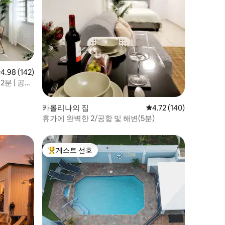
점 4.98점(5점 만점), 후기 142개
4.98 (142)
2분 | 공항
카롤리나의 집
평점 4.72점(5점 만점), 
4.72 (140)
휴가에 완벽한 2/공항 및 해변(5분)
게스트 선호
상위 게스트 선호