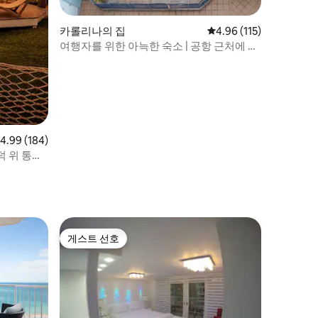
카롤리나의 집
평점 4.96점(5점 만점), 
4.96 (115)
여행자를 위한 아늑한 숙소 | 공항 근처에 위
치한 전용 수영장
점 4.99점(5점 만점), 후기 184개
4.99 (184)
덕 위 통나
게스트 선호
게스트 선호