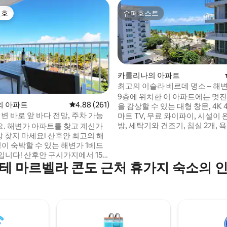
선호
슈퍼호스트
선호
슈퍼호스트
카롤리나의 아파트
최고의 이슬라 베르데 명소 – 해변
시설까지 몇 걸음
9층에 위치한 이 아파트에는 멋진
후기 215개
의 아파트
평점 4.88점(5점 만점), 후기 261개
4.88 (261)
을 감상할 수 있는 대형 창문, 4K 
해변 바로 앞 바다 전망, 주차 가능
마트 TV, 무료 와이파이, 시설이 
방, 세탁기와 건조기, 침실 2개, 욕
. 해변가 아파트를 찾고 계신가
어컨, 천장 선풍기, 퀸사이즈(메
상 찾지 마세요! 산후안 최고의 해
리스) 소파 베드가 있는 넓은 거실
이 숙박할 수 있는 해변가 1베드
이 있습니다. 건물은 연중무휴 보안, 수영장,
입니다! 산후안 구시가지에서 15
테 마르벨라 콘도 근처 휴가지 숙소의 
현장 세탁소 ($) 를 제공하며, 
서 7분, 상점, 레스토랑, 호텔, 카
로 갈 수 있는 거리에 있습니다. 슈퍼마켓, 약
이트라이프, 활기찬 도보 지구 근처
국, 호텔, 레스토랑, 활기찬 나
고, 바람
둘러싸여 있습니다.
, 태양을 즐겨보세요! 건물에는 전
입구, 농구 코트, 테니스 코트 (현
, 수영장, 정자, 바비큐 공간 등이
 아일랜드 리빙 체험에 오신 것을