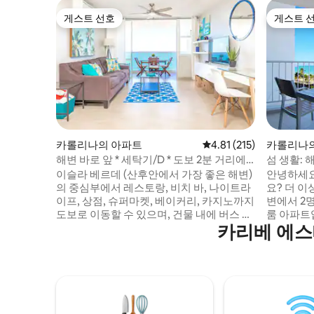
게스트 선호
게스트 
게스트 선호
게스트 
카롤리나의 아파트
평점 4.81점(5점 만점), 
4.81 (215)
카롤리나
해변 바로 앞 * 세탁기/D * 도보 2분 거리에
섬 생활: 
음식점 * 킹사이즈 침대
이슬라 베르데 (산후안에서 가장 좋은 해변)
안녕하세요
의 중심부에서 레스토랑, 비치 바, 나이트라
요? 더 이
이프, 상점, 슈퍼마켓, 베이커리, 카지노까지
변에서 2명
도보로 이동할 수 있으며, 건물 내에 버스 정
룸 아파트
카리베 에스
류장이 있어 올드 산후안까지 1달러 미만으
분, 공항에
로 이동할 수 있습니다. 이 지역은 매우 활기
지노, 나
가 넘칩니다. 자동차를 대여할 필요 없습니
에 있습니다. 바다의 파도 소리를 듣
다. 아름답게 리모델링된 1베드룸 아파트로
을 느끼고
백만 달러 전망, 세탁기 및 건조기, 해변 수영
용 해변 출
장. 건물 마르베야 델 카리베는 위치와 편의
재 폐쇄됨)
시설 면에서 이 지역에서 가장 인기 있는 곳
있습니다!