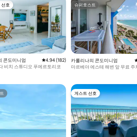
 선호
슈퍼호스트
스트 선호
슈퍼호스트
의 콘도미니엄
평점 4.94점(5점 만점), 후기 182개
4.94 (182)
카롤리나의 콘도미니엄
다 비치 스튜디오 푸에르토리코
마르베야 에스테 해변 앞 무료 주
후기 175개
킹 B.
트
게스트 선호
트
게스트 선호