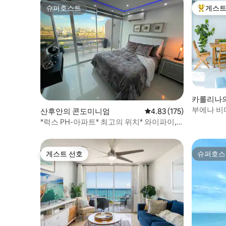
슈퍼호스트
게스트
슈퍼호스트
상위 게
카롤리나
부에나 비
산후안의 콘도미니엄
평점 4.83점(5점 만점), 
4.83 (175)
*럭스 PH-아파트* 최고의 위치* 와이파이,
세탁기/건조기, 24시간 체크인
게스트 선호
슈퍼호스
게스트 선호
슈퍼호스