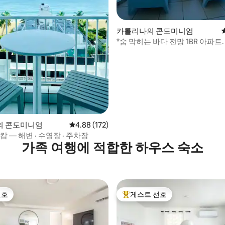
후기 213개
카롤리나의 콘도미니엄
*숨 막히는 바다 전망 1BR 아파트
음*
의 콘도미니엄
평점 4.88점(5점 만점), 후기 172개
4.88 (172)
 캄 — 해변 · 수영장 · 주차장
가족 여행에 적합한 하우스 숙소
선호
게스트 선호
선호
상위 게스트 선호