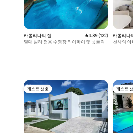
카롤리나의 집
평점 4.89점(5점 만점), 
4.89 (122)
카롤리나의
열대 빌라 전용 수영장 와이파이 및 넷플릭
천사의 아
스
게스트 선호
게스트 
게스트 선호
게스트 