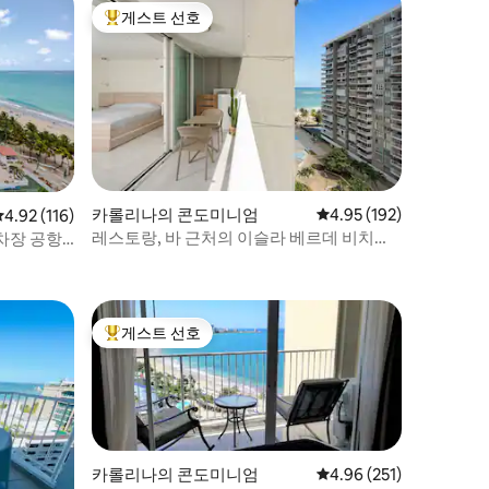
게스트 선호
상위 게스트 선호
카롤리나의 콘도미니엄
평점 4.95점(5점 만점), 
4.95 (192)
평점 4.92점(5점 만점), 후기 116개
4.92 (116)
레스토랑, 바 근처의 이슬라 베르데 비치프
차장 공항
런트 스튜디오
게스트 선호
상위 게스트 선호
카롤리나의 콘도미니엄
평점 4.96점(5점 만점), 
4.96 (251)