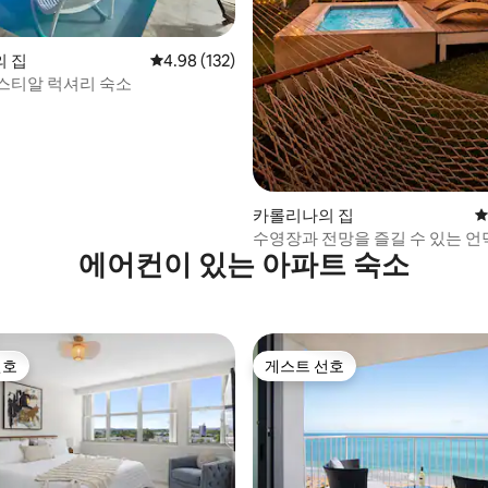
후기 102개
 집
평점 4.98점(5점 만점), 후기 132개
4.98 (132)
스티알 럭셔리 숙소
카롤리나의 집
평
수영장과 전망을 즐길 수 있는 언
에어컨이 있는 아파트 숙소
무집 – 공항까지 18분
선호
게스트 선호
선호
게스트 선호