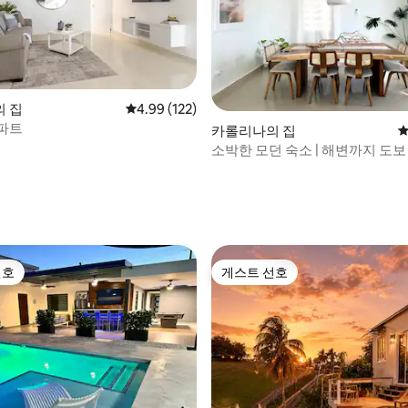
후기 122개
 집
평점 4.99점(5점 만점), 후기 122개
4.99 (122)
파트
카롤리나의 집
평
소박한 모던 숙소 | 해변까지 도보 
근처
선호
게스트 선호
선호
게스트 선호