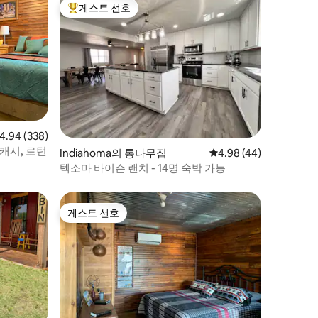
게스트 선호
상위 게스트 선호
점 4.94점(5점 만점), 후기 338개
4.94 (338)
캐시, 로턴
Indiahoma의 통나무집
평점 4.98점(5점 만점),
4.98 (44)
텍소마 바이슨 랜치 - 14명 숙박 가능
게스트 선호
게스트 선호