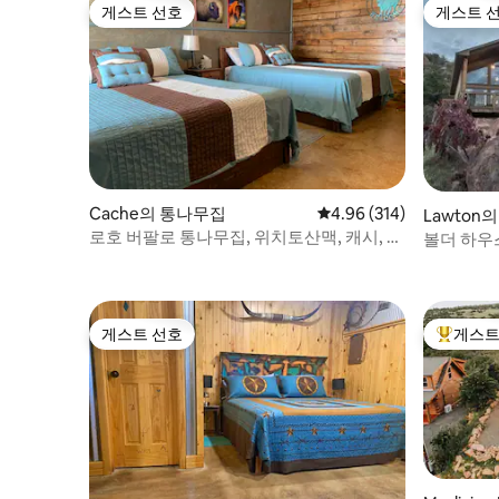
게스트 선호
게스트 
게스트 선호
게스트 
Cache의 통나무집
평점 4.96점(5점 만점), 
4.96 (314)
Lawton
로호 버팔로 통나무집, 위치토산맥, 캐시, 로
볼더 하우
튼
게스트 선호
게스트
게스트 선호
상위 게