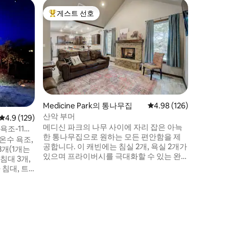
Medici
게스트 선호
게스트 
상위 게스트 선호
게스트 
이지 라이더
반 가능(
이지 라이
이 독특한
리하게 자리잡고
장 먼저 
는 커다란
즐길 수 있습니다. 인테
시계, 미
로 스타일링되었습
Medicine Park의 통나무집
평점 4.98점(5점 만점), 
4.98 (126)
석 공간,
산악 부머
평점 4.9점(5점 만점), 후기 129개
4.9 (129)
있습니다.
메디신 파크의 나무 사이에 자리 잡은 아늑
어 오븐 
욕조-11명
한 통나무집으로 원하는 모든 편안함을 제
간이 주방
온수 욕조,
공합니다. 이 캐빈에는 침실 2개, 욕실 2개가
3개(1개는
있으며 프라이버시를 극대화할 수 있는 완
침대 3개,
벽한 위치에 있습니다. 메디신 파크는 위치
 침대, 트
토 산맥에 인접해 있으며 하이킹, 자전거 타
 주방, 화
기, 낚시, 카약 타기, 조류 관찰 등을 즐길 수
식 아기 침
있습니다. 앉아서 휴식을 취하고 신선한 공
 여행에 적
기를 마시거나 근처 산책로를 탐험하며 새
, 레퓨지
로운 모험을 즐겨보세요. 이곳은 일상에서
까지 15
벗어나 영원히 소중히 간직할 기억을 만들
게스트 인원