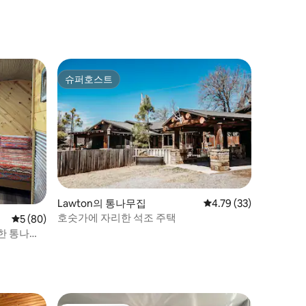
슈퍼호스트
슈퍼호스트
Lawton의 통나무집
평점 4.79점(5점 만점),
4.79 (33)
호숫가에 자리한 석조 주택
평점 5점(5점 만점), 후기 80개
5 (80)
 위한 통나무