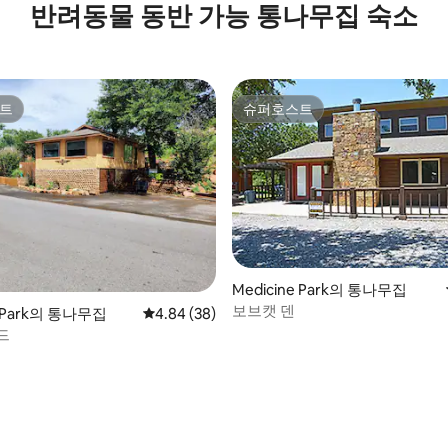
반려동물 동반 가능 통나무집 숙소
트
슈퍼호스트
트
슈퍼호스트
Medicine Park의 통나무집
보브캣 덴
e Park의 통나무집
평점 4.84점(5점 만점), 후기 38개
4.84 (38)
드