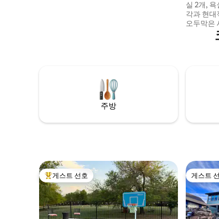
실 2개, 
낚시, 야생동물 관찰 등을 즐기실 수 있습니
각과 현대
다!
오두막은 
으므로 메
습니다. 독특한 상점과 맛집이 몇 걸음 거리
에 있습니다. 메디신 파크 수족관
를 보내거나
이킹/자전
보호구역을
영을 즐겨보세요. 또는 
데크에 앉
주방
게스트 선호
게스트 
상위 게스트 선호
게스트 