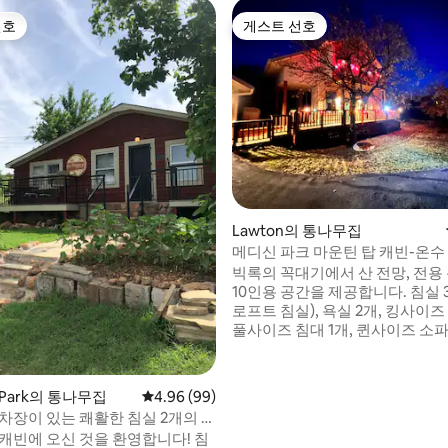
선호
게스트 선호
선호
게스트 선호
후기 190개
Lawton의 통나무집
메디신 파크 마운틴 탑 캐빈-온수 
수용
빅록의 꼭대기에서 산 전망, 전용 
10인용 공간을 제공합니다. 침실 
로프트 침실), 욕실 2개, 킹사이즈 
풀사이즈 침대 1개, 퀸사이즈 소파
윈 침대. 가스 벽난로, 포치, 화강암
덕, 나무 바닥, 장난감, 게임, 이동
대 등이 있습니다. 가족이나 단체
e Park의 통나무집
평점 4.96점(5점 만점), 후기 99개
4.96 (99)
합합니다. 코블스톤 로우까지 3분
주차장이 있는 쾌활한 침실 2개의 통
또는 로튼카 호수까지 5분, 포트 실
캐빈에 오신 것을 환영합니다! 침
분. 요금은 시즌, 공휴일, 요일, 