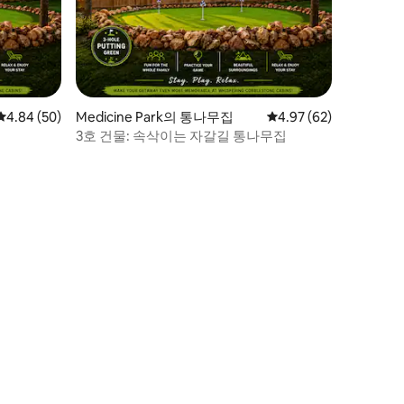
평점 4.84점(5점 만점), 후기 50개
4.84 (50)
Medicine Park의 통나무집
평점 4.97점(5점 만점),
4.97 (62)
3호 건물: 속삭이는 자갈길 통나무집