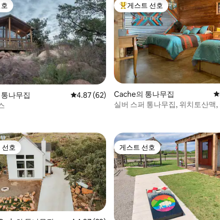
선호
게스트 선호
선호
상위 게스트 선호
후기 314개
Cache의 통나무집
평
의 통나무집
평점 4.87점(5점 만점), 후기 62개
4.87 (62)
실버 스퍼 통나무집, 위치토산맥, 
스
 선호
게스트 선호
스트 선호
게스트 선호