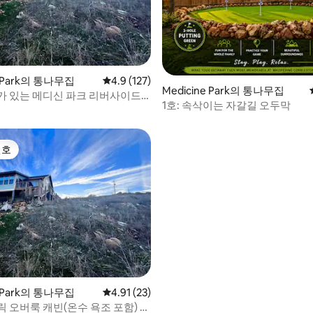
 후기 20개
e Park의 통나무집
평점 4.9점(5점 만점), 후기 127개
4.9 (127)
Medicine Park의 통나무집
가 있는 메디신 파크 리버사이드
1호: 속삭이는 자갈길 오두막
을 예약하세요
선호
선호
 후기 21개
e Park의 통나무집
평점 4.91점(5점 만점), 후기 23개
4.91 (23)
 오버룩 캐빈(온수 욕조 포함) -