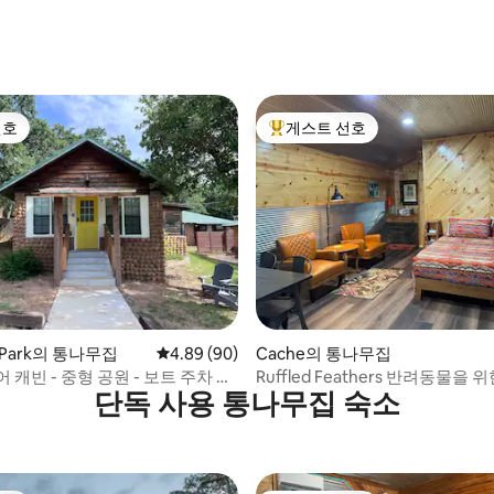
 후기 52개
선호
게스트 선호
선호
상위 게스트 선호
 후기 66개
e Park의 통나무집
평점 4.89점(5점 만점), 후기 90개
4.89 (90)
Cache의 통나무집
 캐빈 - 중형 공원 - 보트 주차 구
Ruffled Feathers 반려동물을
단독 사용 통나무집 숙소
집, 위치토산맥 캐시