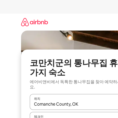
콘
텐
츠
로
바
로
가
기
코만치군의 통나무집 휴
가지 숙소
에어비앤비에서 독특한 통나무집을 찾아 예약하
요.
위치
결과가 나오면 위·아래 화살표 키를 사용하거나 터치
체크인