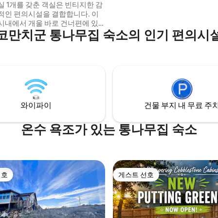
욕실 1개를 갖춘 객실은 빈티지한 감
수, 반려동물 수수료에 따라 달라
적인 편의시설을 결합합니다. 이
시내에서 개울 바로 건너편에 있
코만치군 통나무집 숙소의 인기 편의시
디신 파크의 모든 것을 즐길 수 있
에서 하루
, 메디신 파크의 수 마일 길을 하
거로 달리거나, 위치토 야생동물
 방문하거나, 배스 호수에서 수
선택한 음료와 함께
아 휴식을 취하세요!
와이파이
건물 부지 내 무료 주
온수 욕조가 있는 통나무집 숙소
선호
게스트 선호
선호
게스트 선호