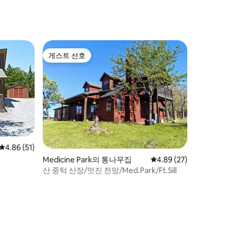
게스트 선호
게스트 선호
평점 4.86점(5점 만점), 후기 51개
4.86 (51)
Medicine Park의 통나무집
평점 4.89점(5점 만점),
4.89 (27)
산 중턱 산장/멋진 전망/Med.Park/Ft.Sill