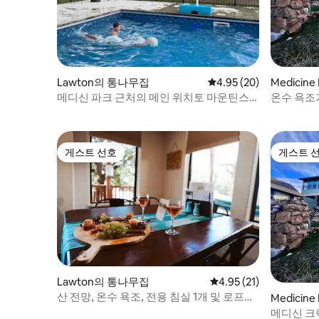
Lawton의 통나무집
평점 4.95점(5점 만점),
4.95 (20)
Medicin
메디신 파크 근처의 메인 위치토 마운틴스
온수 욕조
로지 예약하기
통나무집
게스트 선호
게스트 
게스트 선호
게스트 
Lawton의 통나무집
평점 4.95점(5점 만점),
4.95 (21)
산 전망, 온수 욕조, 전용 침실 1개 및 로프트
Medicin
침실 1개
메디신 크릭