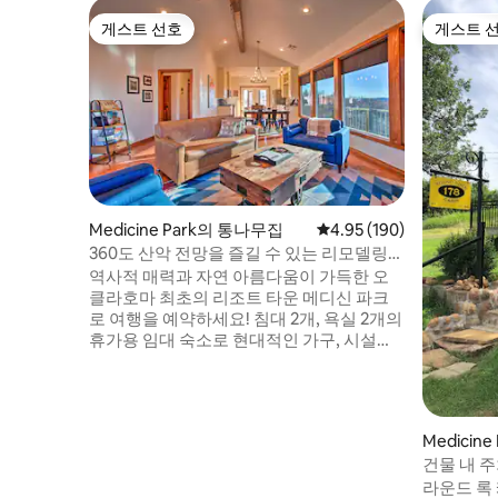
게스트 선호
게스트 
게스트 선호
게스트 
Medicine Park의 통나무집
평점 4.95점(5점 만점), 
4.95 (190)
360도 산악 전망을 즐길 수 있는 리모델링된
통나무집: 호수까지 1마일
역사적 매력과 자연 아름다움이 가득한 오
클라호마 최초의 리조트 타운 메디신 파크
로 여행을 예약하세요! 침대 2개, 욕실 2개의
휴가용 임대 숙소로 현대적인 가구, 시설이
완비된 주방, 위치토 산의 멋진 전망을 내려
다볼 수 있는 가구가 놓인 데크가 있습니다.
물놀이를 즐길 때는 이 오두막에서 불과 1마
일 거리에 있는 레이크 로튼카 또는 배스 레
Medicin
이크 메디신 파크를 방문하세요. 육지에서
건물 내 
즐기는 것을 선호하신다면 위치토 산맥 야
나무집!
라운드 록 
생동물 보호구역에서 하이킹, 자전거 타기,