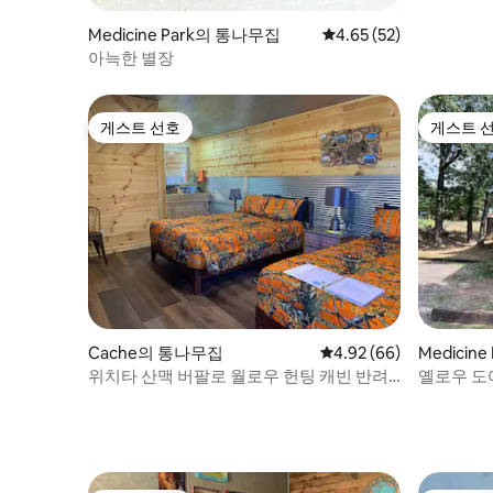
Medicine Park의 통나무집
평점 4.65점(5점 만점),
4.65 (52)
아늑한 별장
게스트 선호
게스트 
게스트 선호
게스트 
Cache의 통나무집
평점 4.92점(5점 만점),
4.92 (66)
Medicin
위치타 산맥 버팔로 월로우 헌팅 캐빈 반려
옐로우 도어
동물 동반 가능
내