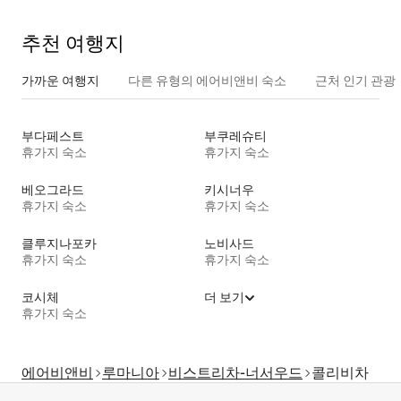
추천 여행지
가까운 여행지
다른 유형의 에어비앤비 숙소
근처 인기 관광
부다페스트
부쿠레슈티
휴가지 숙소
휴가지 숙소
베오그라드
키시너우
휴가지 숙소
휴가지 숙소
클루지나포카
노비사드
휴가지 숙소
휴가지 숙소
코시체
더 보기
휴가지 숙소
에어비앤비
루마니아
비스트리차-너서우드
콜리비차