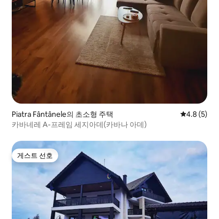
Piatra Fântânele의 초소형 주택
평점 4.8점(
4.8 (5)
카바네레 A-프레임 세지아데(카바나 아데)
게스트 선호
게스트 선호