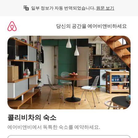
콘
일부 정보가 자동 번역되었습니다. 
원문 보기
텐
츠
로
당신의 공간을 에어비앤비하세요
바
로
가
기
콜리비차의 숙소
에어비앤비에서 독특한 숙소를 예약하세요.