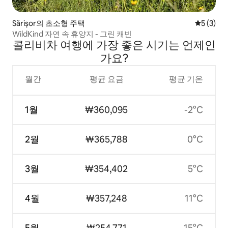
Sărișor의 초소형 주택
평점 5점(
5 (3)
WildKind 자연 속 휴양지 - 그린 캐빈
콜리비차 여행에 가장 좋은 시기는 언제인
가요?
월간
평균 요금
평균 기온
1월
₩360,095
-2°C
2월
₩365,788
0°C
3월
₩354,402
5°C
4월
₩357,248
11°C
5월
₩254,771
15°C