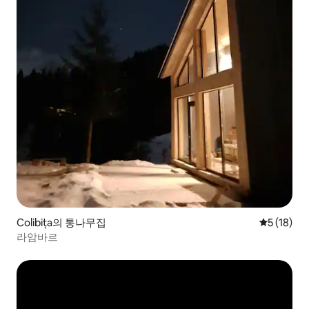
Colibița의 통나무집
평점 5점(5
5 (18)
라암바르