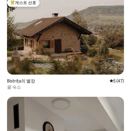
게스트 선호
상위 게스트 선호
Bistrița의 별장
평점 5점(5
5 (47)
꿀 숙소