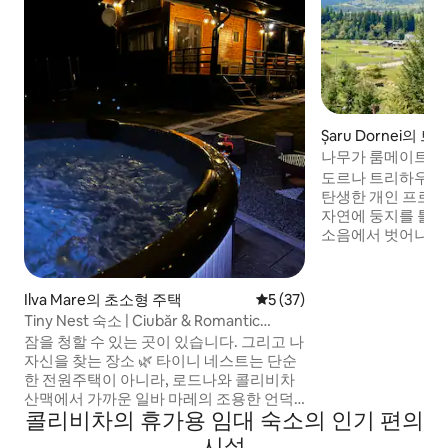
Șaru Dornei의 
나무가 룸메이트인 
도르나 트리하우스
탄생한 개인 프로
자연에 둥지를 틀
소음에서 벗어나 
를 만끽할 수 있습니다. 시간이 지남
점진적으로 완성된 
족이 독특함을 찾는
Ilva Mare의 초소형 주택
평점 5점(5점 만점), 후기 37
5 (37)
되고, 탐험하고, 단
Tiny Nest 숙소 | Ciubăr & Romantic
간입니다. 통나무집 한가운데에 살아있는
Shelter
잠을 청할 수 있는 곳이 있습니다. 그리고 나
가도비나무가 솟아 
자신을 찾는 장소 🌿 타이니 네스트는 단순
가 창밖으로 자연이 
한 전원주택이 아니라, 로드나와 콜리비차
시켜줍니다. 체험의
산맥에서 가까운 일바 마레의 조용한 언덕
콜리비차의 휴가용 임대 숙소의 인기 편의
에 사랑을 담아 지은 나무 보금자리입니다.
이곳에서는 시간이 느리게 흐르고 걱정은
시설