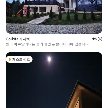
Colibița의 저택
평점 5점(
5 (6)
빌라 아쿠알리나는 물가에 있는 콜리비타에 있습니다.
게스트 선호
상위 게스트 선호