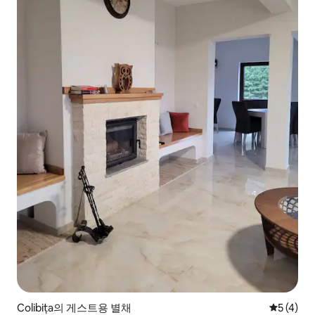
Colibița의 게스트용 별채
평점 5점(
5 (4)