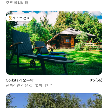
모코 콜리비타
게스트 선호
상위 게스트 선호
Colibița의 오두막
평점 5점(5
5 (66)
전통적인 작은 집,, 할아버지 "