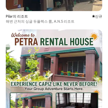
Pilar의 리조트
신규 숙소
신규
해변 근처의 싱글 듀플렉스 룸, A.N.S 리조트