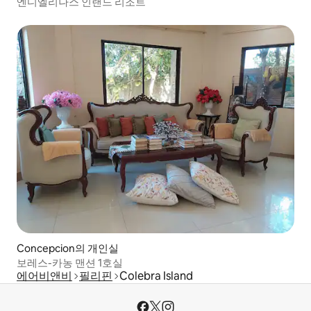
엔디엘리나스 인랜드 리조트
Concepcion의 개인실
보레스-카농 맨션 1호실
에어비앤비
필리핀
Colebra Island