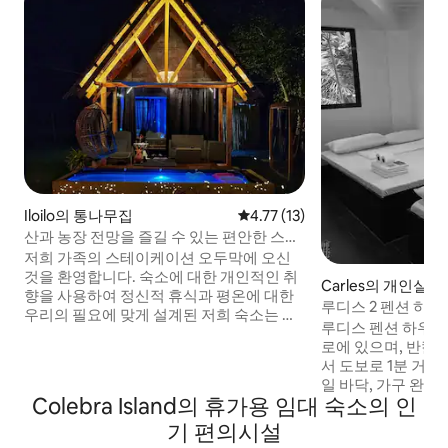
Iloilo의 통나무집
평점 4.77점(5점 만점), 후기 13
4.77 (13)
산과 농장 전망을 즐길 수 있는 편안한 스테
이케이션 통나무집
저희 가족의 스테이케이션 오두막에 오신
것을 환영합니다. 숙소에 대한 개인적인 취
Carles의 개인실
향을 사용하여 정신적 휴식과 평온에 대한
루디스 2 펜션 하우
우리의 필요에 맞게 설계된 저희 숙소는 우
하는 관문
루디스 펜션 하우스
리가 느끼는 것과 같은 방식으로 편안하고
로에 있으며, 반칼
활력을 되찾을 수 있도록 확실히 느끼게 해
서 도보로 1분 거리에 있
줄 것입니다. 초원의 자연 바람을 맞으며 깨
일 바닥, 가구 완비
어나세요. 탁 트인 녹지 공간의 편안한 풍경
Colebra Island의 휴가용 임대 숙소의 인
을 갖추고 있습니다. 숙소는 12개의 객실 
을 감상해보세요. 더위를 식히고, 산에서 석
밀리룸 2개, 더블룸 
기 편의시설
양을 감상하고, 사랑하는 사람들이 즐길 수
의 2층 건물로 전용
있는 다양한 액티비티를 즐길 수 있는 수영