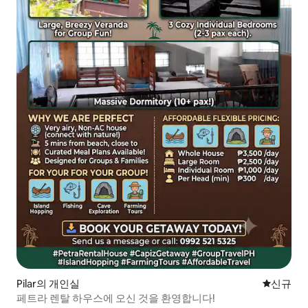
Pilar의 개인실
신규 숙소
신규
페트라 렌탈 하우스에 오신 것을 환영합니다!