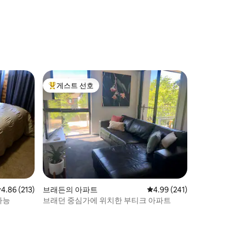
게스트 선호
상위 게스트 선호
점 4.86점(5점 만점), 후기 213개
4.86 (213)
브래든의 아파트
평점 4.99점(5점 만점), 
4.99 (241)
가능
브래던 중심가에 위치한 부티크 아파트