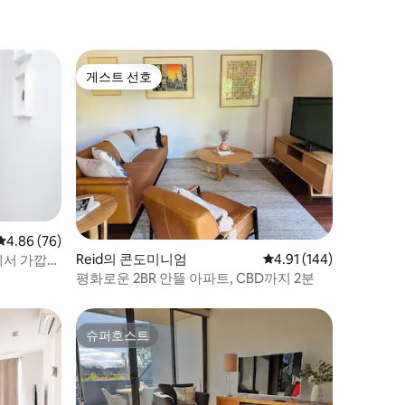
게스트 선호
게스트 선호
평점 4.86점(5점 만점), 후기 76개
4.86 (76)
Reid의 콘도미니엄
평점 4.91점(5점 만점), 
4.91 (144)
D에서 가깝
평화로운 2BR 안뜰 아파트, CBD까지 2분
슈퍼호스트
슈퍼호스트