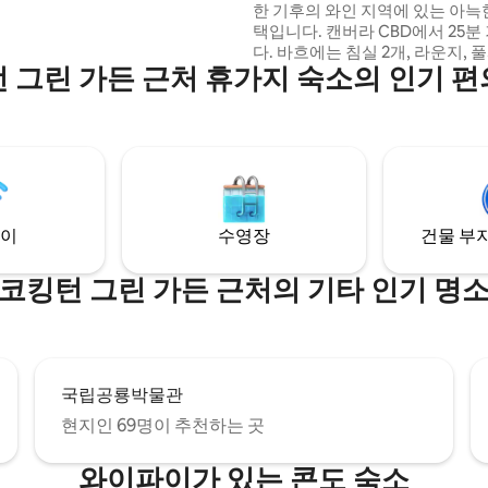
한 기후의 와인 지역에 있는 아늑
에 따라 추가 객실 이용 가능)
택입니다. 캔버라 CBD에서 25
다. 바흐에는 침실 2개, 라운지, 
 그린 가든 근처 휴가지 숙소의 인기 
장고가 있는 갤러리 주방이 있습니
니에 앉아서 전망을 즐기거나 멋
감상하며 테니스를 즐길 수 있습니
흐에는 브라이언이라는 이름의 
께 3마리의 양, 그리고 호주의 이
들이 많이 있습니다. 바흐는 메인 숙소와 가
깝지만 완전한 프라이버시를 유지
을 만큼 충분히 멀리 떨어져 있습
이
수영장
건물 부지
분의 날에 쿠로가 주변에 있습니다
코킹턴 그린 가든 근처의 기타 인기 명
국립공룡박물관
현지인 69명이 추천하는 곳
와이파이가 있는 콘도 숙소