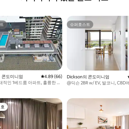
트
슈퍼호스트
트
슈퍼호스트
n의 콘도미니엄
평점 4.89점(5점 만점), 후기 66개
4.89 (66)
후기 552개
Dickson의 콘도미니엄
대적인 1베드룸 아파트, 훌륭한 위
@딕슨 2BR w/ EV, 발코니, CB
, 주차장
고, 주차장 있음
선호
선호