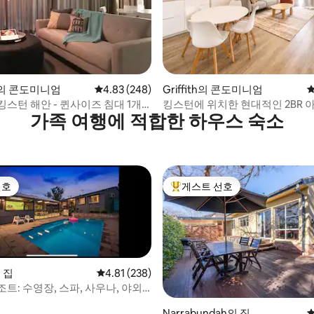
후기 166개
on의 콘도미니엄
평점 4.83점(5점 만점), 후기 248개
4.83 (248)
Griffith의 콘도미니엄
평
스턴 해안 - 퀸사이즈 침대 1개/
킹스턴에 위치한 현대적인 2BR 
가족 여행에 적합한 하우스 숙소
트+주차장
선호
게스트 선호
선호
상위 게스트 선호
 집
평점 4.81점(5점 만점), 후기 238개
4.81 (238)
트: 수영장, 스파, 사우나, 야외
후기 161개
Narrabundah의 집
평