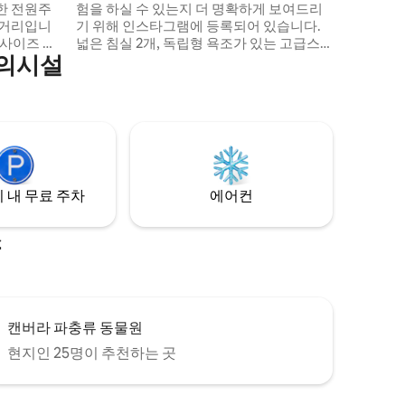
한 전원주
험을 하실 수 있는지 더 명확하게 보여드리
분 거리입니
기 위해 인스타그램에 등록되어 있습니다.
풀사이즈 냉
넓은 침실 2개, 독립형 욕조가 있는 고급스
편의시설
다. 발코
러운 욕실, 아름다운 개방형 주방/거실, 구불
진 전망을
구불한 언덕과 광활한 전원의 멋진 전망을
다. 더 바
감상할 수 있습니다. 텍사스 롱혼 소 Jimmy
알파카와 함
와 Rusty와 함께 아름다운 석양을 감상하며
국적인 새
휴식을 취하고 숨을 내쉬거나, 숙소 주변을
산책하며 탐험해 보세요. 추운 계절에는 모
할 수 있
든 침대에 전기 담요가 준비되어 있습니다.
니다. 대부
그리고 돌아다니는 여우🦊를 조심하세요.
 내 무료 주차
에어컨
.
소
캔버라 파충류 동물원
현지인 25명이 추천하는 곳