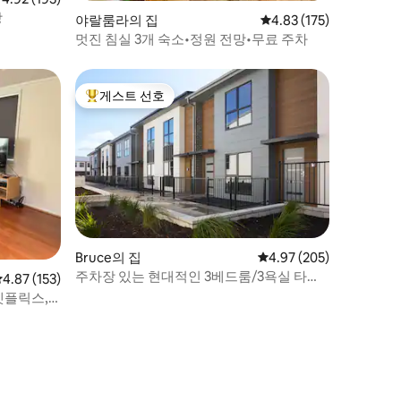
장
야랄룸라의 집
평점 4.83점(5점 만점), 
4.83 (175)
멋진 침실 3개 숙소•정원 전망•무료 주차
게스트 선호
상위 게스트 선호
Bruce의 집
평점 4.97점(5점 만점), 
4.97 (205)
주차장 있는 현대적인 3베드룸/3욕실 타운
평점 4.87점(5점 만점), 후기 153개
4.87 (153)
하우스 | UC 및 AIS 근처
넷플릭스,