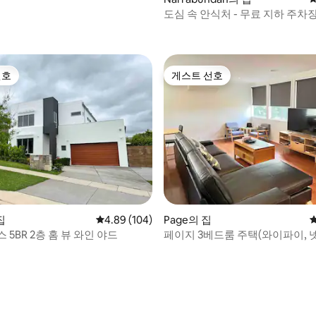
도심 속 안식처 - 무료 지하 주차
선호
게스트 선호
선호
게스트 선호
집
평점 4.89점(5점 만점), 후기 104개
4.89 (104)
Page의 집
 5BR 2층 홈 뷰 와인 야드
페이지 3베드룸 주택(와이파이, 
무료 주차)