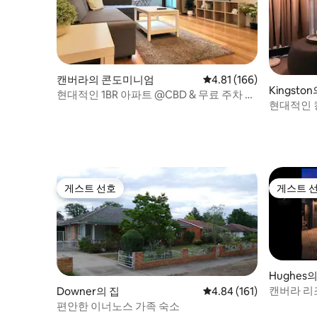
캔버라의 콘도미니엄
평점 4.81점(5점 만점), 
4.81 (166)
Kingst
현대적인 1BR 아파트 @CBD & 무료 주차 &
현대적인 킹
조용함
침대 아파
게스트 선호
게스트 
게스트 선호
게스트 
Hughes의
캔버라 리조
Downer의 집
평점 4.84점(5점 만점), 
4.84 (161)
식당
편안한 이너노스 가족 숙소