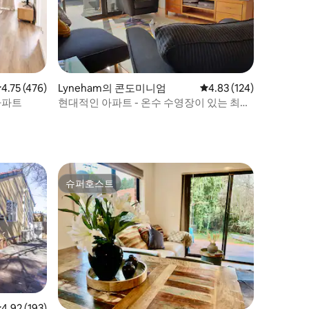
점 4.75점(5점 만점), 후기 476개
4.75 (476)
Lyneham의 콘도미니엄
평점 4.83점(5점 만점), 
4.83 (124)
아파트
현대적인 아파트 - 온수 수영장이 있는 최고
의 위치
슈퍼호스트
슈퍼호스트
점 4.92점(5점 만점), 후기 193개
4.92 (193)