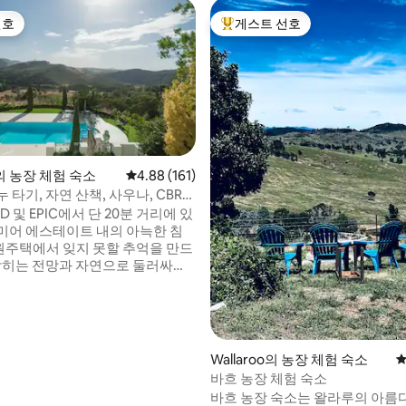
선호
게스트 선호
선호
상위 게스트 선호
o의 농장 체험 숙소
평점 4.88점(5점 만점), 후기 161개
4.88 (161)
 타기, 자연 산책, 사우나, CBR에
후기 207개
.
D 및 EPIC에서 단 20분 거리에 있
미어 에스테이트 내의 아늑한 침
전원주택에서 잊지 못할 추억을 만드
 막히는 전망과 자연으로 둘러싸여
루, 사슴, 웜뱃, 말을 구경하는 것
 좋아할 것입니다. 친근한 두 마리
반려견과 함께 평화로운 산책을 즐
푸시 바이크를 타거나, 낚시를 하거
비지강에서 카누를 타거나, 수영장
Wallaroo의 농장 체험 숙소
평
장, 사우나 또는 현지 와이너리를
바흐 농장 체험 숙소
. 편안하고 특별한 휴가를 보내
바흐 농장 숙소는 왈라루의 아름
한 시설이 완비된 전원주택입니