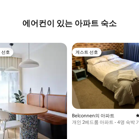
후기 236개
에어컨이 있는 아파트 숙소
 선호
게스트 선호
스트 선호
게스트 선호
후기 408개
Belconnen의 아파트
평
개인 2베드룸 아파트 - 4명 숙박 