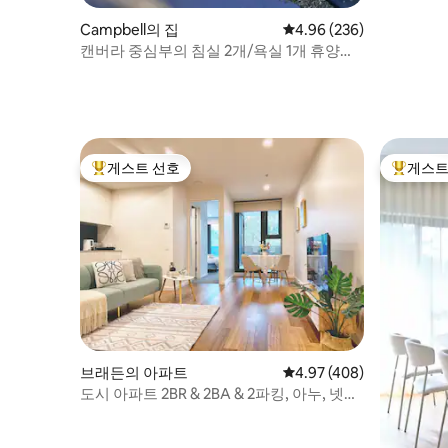
Campbell의 집
평점 4.96점(5점 만점), 
4.96 (236)
캔버라 중심부의 침실 2개/욕실 1개 휴양지,
차고 주차장 있음
게스트 선호
게스트
상위 게스트 선호
상위 게
브래든의 아파트
평점 4.97점(5점 만점), 
4.97 (408)
도시 아파트 2BR & 2BA & 2파킹, 아누, 넷플
릭스, 와이파이 듣기