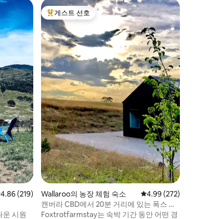
Page의
게스트 선호
게스트
상위 게스트 선호
상위 게
따뜻한 햇
튜디오
햇살이 잘 
플랫은 평
식료품 또
도보로 가
동반할 수
(EER 7
및 자연 
로 가까운
습니다. 
공원까지 
아드 및 
있습니다.
점 4.86점(5점 만점), 후기 219개
4.86 (219)
Wallaroo의 농장 체험 숙소
평점 4.99점(5점 만점), 
4.99 (272)
캔버라 CBD에서 20분 거리에 있는 폭스 트
롯 팜 스테이
다운 시원
Foxtrotfarmstay는 숙박 기간 동안 어떤 경