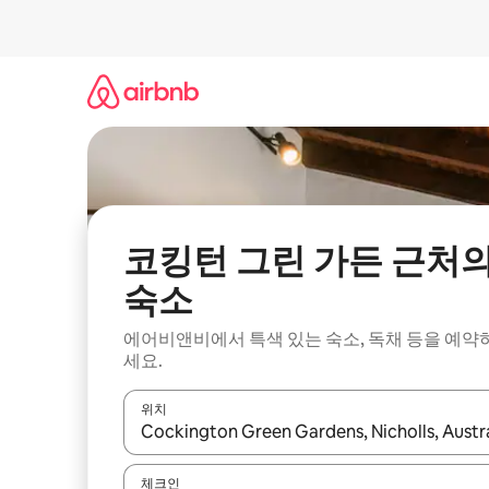
콘
텐
츠
로
바
로
가
기
코킹턴 그린 가든 근처
숙소
에어비앤비에서 특색 있는 숙소, 독채 등을 예약
세요.
위치
결과가 나오면 위·아래 화살표 키를 사용하거나 터치
체크인