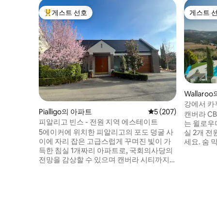
게스트 선호
게스트 
상위 게스트 선호
게스트 
Wallaro
강에서 카누
Pialligo의 아파트
평점 5점(5점 만점), 
5 (207)
가깝습니다
캔버라 CB
피알리고 빈스 - 전원 지역 에스테이트
는 윌로우
5에이커에 위치한 피알리고의 포도 덩굴 사
실 2개 
이에 자리 잡은 고급스럽게 꾸며진 빛이 가
세요. 숨
득한 침실 1개짜리 아파트로, 국회의사당의
있어, 캥거
전망을 감상할 수 있으며 캔버라 시티까지
을 모두가
차로 8분, 공항까지 차로 3분 거리에 있습니
의 흰색 
다. 로드니스 널서리 카페, 벨타나 농장, 튤
기거나, 
립스 카페 또는 바이브 호텔까지 도보로 가
나, 머럼
까운 거리에 있으며, 모두 맛있는 현지 농산
과 테니스
물과 5성급 요리를 제공합니다. 도시에서 시
이용하세요
골의 맛을 느낄 수 있습니다. 가스 벽난로, 스
기에 완벽