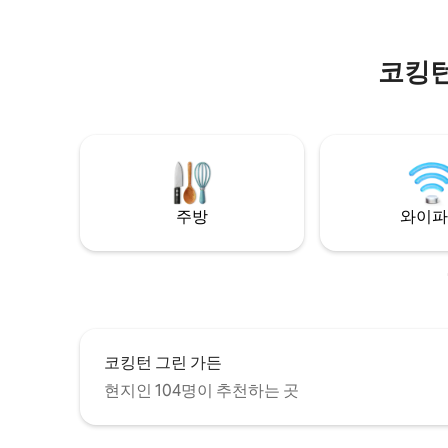
마트 TV, 와이파이, 밀레 오븐, 커피 메이커,
다. (요청
전자레인지, 주전자, 토스터, 풀사이즈 냉장
고를 포함한 완비된 주방을 포함하여 전체
코킹턴
적으로 아름답게 꾸며져 있습니다. 게스트
는 치즈, 비스킷, 와인(레드, 화이트, 스파클
링), 빵, 우유, 달콤한 비스킷, 시리얼, 마기,
비어, 오프라라 등 자유 방목 닭이 낳은 신선
한 계란, 마음껏 마시고 싶은 차로 환영받습
니다. 양방향 욕실에는 MOR 샴푸, 린스, 바
디워시, 바디로션, 비누가 구비되어 있습니
다. 필수품을 잊어버린 분들을 위해 구강 세
주방
와이파
정제, 칫솔, 치약, 샤워 캡, 여행 키트(바느질
필수품 포함), 면도 키트도 준비되어 있습니
다.
코킹턴 그린 가든
현지인 104명이 추천하는 곳