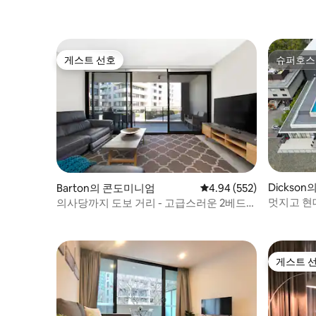
게스트 선호
슈퍼호스
게스트 선호
슈퍼호스
Dickso
Barton의 콘도미니엄
평점 4.94점(5점 만점), 
4.94 (552)
멋지고 현
의사당까지 도보 거리 - 고급스러운 2베드룸
치, 수영장
| 안전한 주차장 2개
게스트 
게스트 