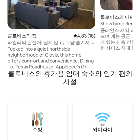
클로비스의 아파트
ShowTyme Rentals
호
플레인스 지역 의료
클로비스의 집
평점 4.83점(5점 만점), 후기 18
4.83 (18)
으며 캐논 공군 기
에 있는 신축 건물을
라일리의 은신처! 멀지 않고, 그냥 숨겨져 있
퀸 사이즈 침대 1개 
습니다.
Tucked into a quiet northside
실 2개/마스터 침실
neighborhood of Clovis, this home
조기. 화강암. 팬트리
offers comfort and convenience. Dining
터, 커피 포트, 식품
like Texas Roadhouse, Applebee’s Grill +
프로판 그릴. 광케이
클로비스의 휴가용 임대 숙소의 인기 편의
Bar, plus quick bites like Something
개. 반려견 침대.
Different Grill and Whataburger are
시설
침대/놀이틀. 원하
nearby. Shopping, Planet Fitness,
숙박하는 경우, 다
Cannon Air Force Base, and Plains
airbnb.com/h/sho
Regional Medical Center are just
minutes away.
주방
와이파이