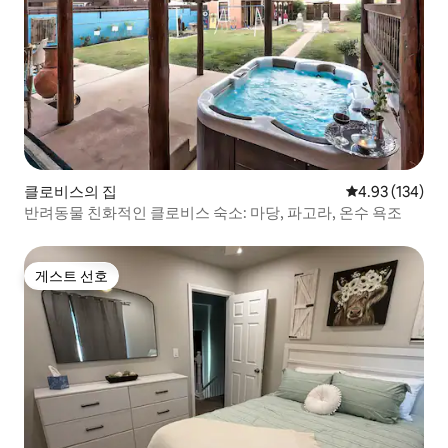
클로비스의 집
평점 4.93점(5점
4.93 (134)
반려동물 친화적인 클로비스 숙소: 마당, 파고라, 온수 욕조
게스트 선호
게스트 선호