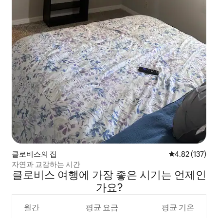
클로비스의 집
평점 4.82점(5
4.82 (137)
자연과 교감하는 시간
클로비스 여행에 가장 좋은 시기는 언제인
가요?
월간
평균 요금
평균 기온