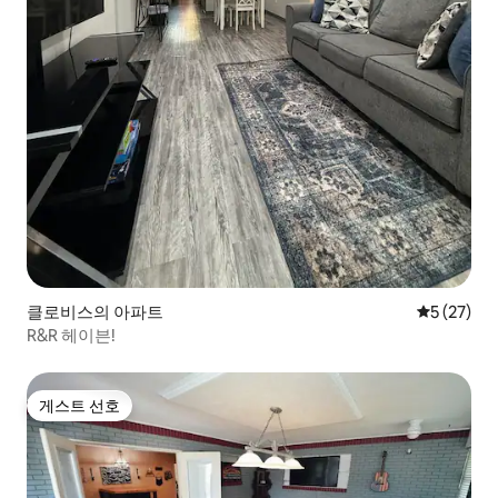
클로비스의 아파트
평점 5점(5
5 (27)
R&R 헤이븐!
게스트 선호
게스트 선호