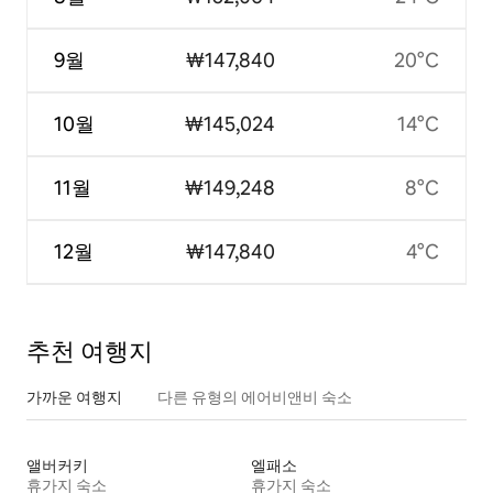
9월
₩147,840
20°C
10월
₩145,024
14°C
11월
₩149,248
8°C
12월
₩147,840
4°C
추천 여행지
가까운 여행지
다른 유형의 에어비앤비 숙소
앨버커키
엘패소
휴가지 숙소
휴가지 숙소