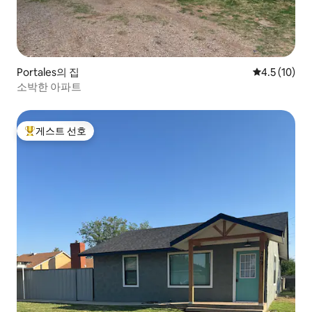
Portales의 집
평점 4.5점(5
4.5 (10)
소박한 아파트
게스트 선호
상위 게스트 선호