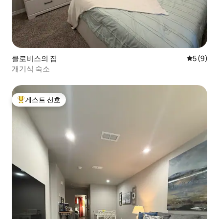
클로비스의 집
평점 5점(
5 (9)
개기식 숙소
게스트 선호
상위 게스트 선호