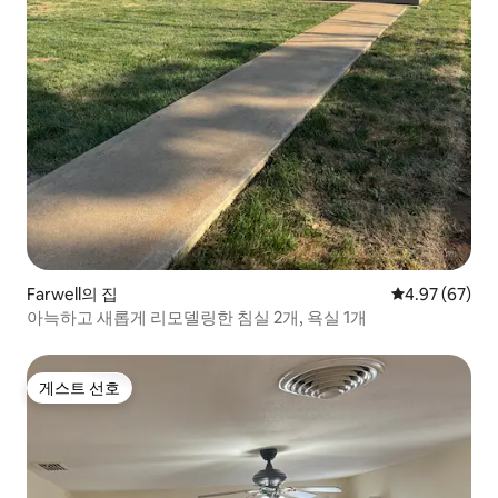
Farwell의 집
평점 4.97점(5
4.97 (67)
아늑하고 새롭게 리모델링한 침실 2개, 욕실 1개
게스트 선호
게스트 선호