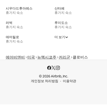
시우다드후아레스
산타페
휴가지 숙소
휴가지 숙소
러벅
루이도소
휴가지 숙소
휴가지 숙소
애머릴로
더 보기
휴가지 숙소
에어비앤비
미국
뉴멕시코주
커리군
클로비스
© 2026 Airbnb, Inc.
개인정보 처리방침
이용약관