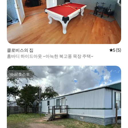
클로비스의 집
평점 5점(
5 (5)
홈바디 하이드아웃 ~아늑한 복고풍 목장 주택~
슈퍼호스트
슈퍼호스트