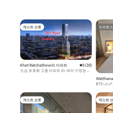
BTS
게스트 선호
슈퍼호스
게스트 선호
슈퍼호스
Khet Ratchathewi의 아파트
평점 5점(5점 만점),
5 (33)
도심 초호화 고층 아파트 d+ 에어 수영장 피
트니스 + 시암 스퀘어 + 사면불 + 센트럴월
Wattha
드 쇼핑몰 + 위치가 아주 좋은 초호화
BTS 나나
트라이프*7
게스트 선호
게스트 
게스트 선호
게스트 