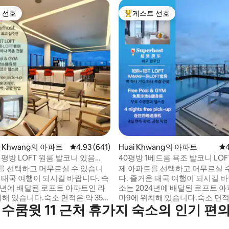
 선호
게스트 선호
스트 선호
상위 게스트 선호
후기 408개
ai Khwang의 아파트
평점 4.93점(5점 만점), 후기 641개
4.93 (641)
Huai Khwang의 아파트
평점
4
35 평방 LOFT 원룸 발코니 있음
40평방 1베드룸 욕조 발코니 LOFT
숙박/옥상 수영장/RCA 근처/기차
숙박/옥상 수영장/RCA 인근/야
를 선택하고 머무르실 수 있습니
제 아파트를 선택하고 머무르실 
/tonglor 근처
통로 인근
 태국 여행이 되시길 바랍니다. 숙
다. 즐거운 태국 여행이 되시길 바랍
24년에 배달된 로프트 아파트인 라
소는 2024년에 배달된 로프트 
치해 있습니다.숙소 면적은 약 35평
마9에 위치해 있습니다.숙소 면적은
 수쿰윗 11 근처 휴가지 숙소의 인기 편
 침실 1개, 거실 및 다이닝룸, 주
평방미터이며, 침실 1개, 거실과 
 구성되어 있습니다. 성인 3명을
주방, 욕실로 구성되어 있습니다. 
수 있습니다. (‼️팁: 1~2인 예약
을 쉽게 수용할 수 있습니다. (참