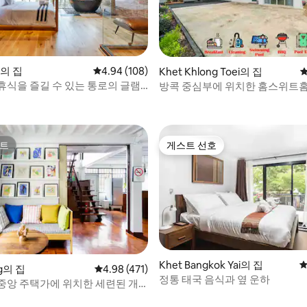
a의 집
평점 4.94점(5점 만점), 후기 108개
4.94 (108)
후기 162개
Khet Khlong Toei의 집
평
휴식을 즐길 수 있는 통로의 글램
방콕 중심부에 위치한 홈스위트홈
라
트
게스트 선호
트
게스트 선호
Khet Bangkok Yai의 집
평
ng의 집
평점 4.98점(5점 만점), 후기 471개
4.98 (471)
정통 태국 음식과 옆 운하
중앙 주택가에 위치한 세련된 개
후기 342개