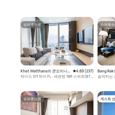
슈퍼호스트
슈퍼호스
슈퍼호스트
슈퍼호스
Khet Watthana의 콘도미니
평점 4.89점(5점 만점), 
4.89 (237)
Bang R
엄
하이드 S11 하이 FL · 세련된 1BR 스위트(BTS
숨막히는 강
나나)
슈퍼호스트
게스트 
슈퍼호스트
게스트 