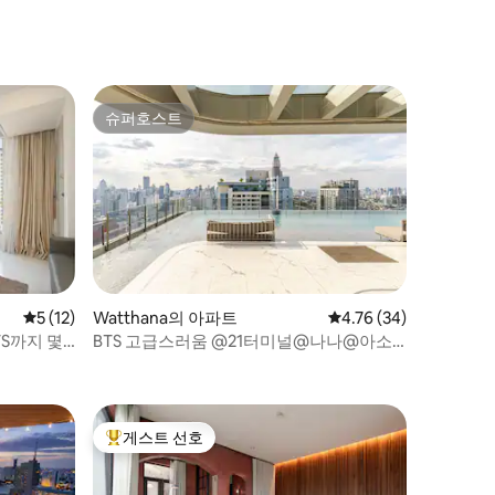
있는 상점가
슈퍼호스트
슈퍼호스트
평점 5점(5점 만점), 후기 12개
5 (12)
Watthana의 아파트
평점 4.76점(5점 만점),
4.76 (34)
TS까지 몇
BTS 고급스러움 @21터미널@나나@아소
케@페차부르 무료 공항 픽업
게스트 선호
상위 게스트 선호