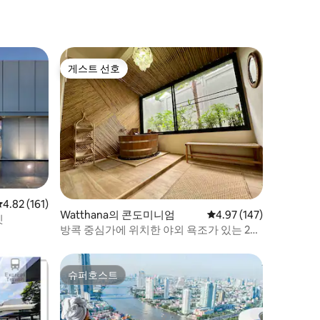
게스트 선호
게스트 선호
평점 4.82점(5점 만점), 후기 161개
4.82 (161)
Watthana의 콘도미니엄
평점 4.97점(5점 만점), 
4.97 (147)
킷
방콕 중심가에 위치한 야외 욕조가 있는 2C
조용한 아파트
슈퍼호스트
슈퍼호스트