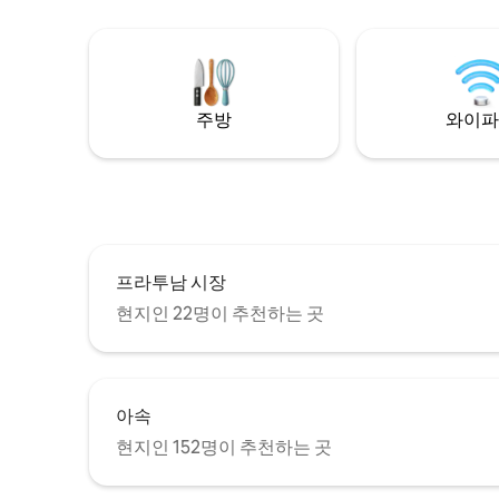
엠포리움 몰까지 도보 10분 - 편의: 24시간
의 경우,
편의점, 대형 슈퍼마켓, 쇼핑몰, 유명한 스파
니다. 추가
[화장실] - 건조 및 습식 분리된 욕조, 샤워실
게스트 인
및 세면대, 옷장, 헤어드라이어, 바디샴푸가
게 연락하
구비된 샤워실, 샴푸 및 린스, 세제 [제공 서
이 소파베
주방
와이파
비스] - 셀프 체크인 & 셀프 체크아웃 (체크
우 저에게 
인 15시, 체크아웃 11시) - 주방에는 냉장고,
숙소 전체
가스레인지, 전자레인지 등의 가전제품이
장, 공동
있어 간단한 조리를 할 수 있습니다.깨끗하
게 정돈해주시고 사용시 안전하게 사용해주
세요. -세탁기/세탁 세제 제공 - 편안한 소파,
케이블 TV, 에어컨, 커피 테이블이 있는 거실
- 아파트와 객실에서 와이파이를 이용할 수
프라투남 시장
있습니다. - 옷장, 옷걸이, 목욕 수건
현지인 22명이 추천하는 곳
아속
현지인 152명이 추천하는 곳