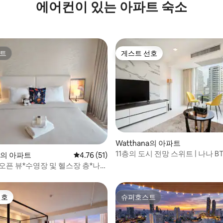
에어컨이 있는 아파트 숙소
트
게스트 선호
트
게스트 선호
 후기 33개
Watthana의 아파트
11층의 도시 전망 스위트 | 나나 B
na의 아파트
평점 4.76점(5점 만점), 후기 51개
4.76 (51)
걸음
*오픈 뷰*수영장 및 헬스장 층*나이
/11
선호
슈퍼호스트
선호
슈퍼호스트