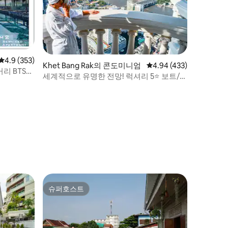
평점 4.9점(5점 만점), 후기 353개
4.9 (353)
Khet Bang Rak의 콘도미니엄
평점 4.94점(5점 만점), 
4.94 (433)
거리 BTS
세계적으로 유명한 전망! 럭셔리 5⭐ 보트/기
차/시장
슈퍼호스트
슈퍼호스트