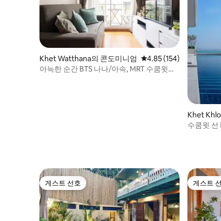
Khet Watthana의 콘도미니엄
평점 4.85점(5점 만점), 
4.85 (154)
아늑한 순간 BTS 나나/아속, MRT 수쿰윗@
방콕
Khet Kh
엄
수쿰윗 선 
층 인피니
야 동부 버
게스트 선호
게스트 
게스트 선호
게스트 