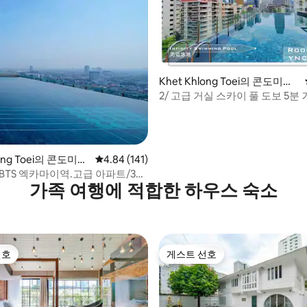
후기 154개
Khet Khlong Toei의 콘도미니
엄
2/ 고급 거실 스카이 풀 도보 5분 
아속 나나
long Toei의 콘도미니
평점 4.84점(5점 만점), 후기 141개
4.84 (141)
BTS 엑카마이역.고급 아파트/32
가족 여행에 적합한 하우스 숙소
티 풀/대형 쇼핑몰 슈퍼마켓/파타
스 정류장 +4
선호
게스트 선호
선호
게스트 선호