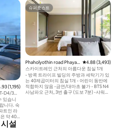
Wattha
슈퍼호스트
게스트
슈퍼호스트
상위 게
더 웨이페
나나
중심부에
스타일을 
트입니다.
있는 넓은
TV, 와이
객실 내 
화로운 동
스카이트레
Phaholyothin road Phayat
평점 4.88점(5점 만점), 후기
4.88 (3,493)
어 방콕 
hai의 아파트
스카이트레인 근처의 아름다운 침실 1개
할 수 있
- 방콕 트라이프 빌딩의 주방과 세탁기가 있
최고의 숙
는 40제곱미터의 침실 1개 - 어린이 동반에
적합하지 않음 -금연/대마초 불가 - BTS N4
 4.93점(5점 만점), 후기 1,195개
.93 (1,195)
사남파오 근처, 3번 출구 (도보 7분) -샤워실,
-D4/3인
헤어드라이어, 세면도구, 수건이 구비된 전
시장 인근/
수 있습니
용 욕실 -에어콘/와이파이/TV/안전 금고 -
니다. 숙
무료 짐 보관/24시간 보안 -간편한 체크인
아파트인 라
및 체크아웃/무료 주차 공간 -수영장 및 피
 약 40
트니스 * 아파트는 2 ~ 4층, 코너 또는 중간
의시설
다이닝룸,
유닛에 있습니다 (이용 가능 여부에 따라 다
성인 3명
름)
고: 게스트