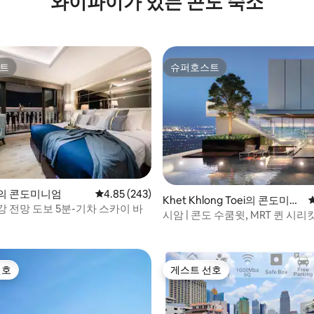
와이파이가 있는 콘도 숙소
트
슈퍼호스트
트
슈퍼호스트
후기 237개
ak의 콘도미니엄
평점 4.85점(5점 만점), 후기 243개
4.85 (243)
Khet Khlong Toei의 콘도미니
 전망 도보 5분-기차 스카이 바
엄
시암 | 콘도 수쿰윗, MRT 퀸 시리
선호
게스트 선호
선호
게스트 선호