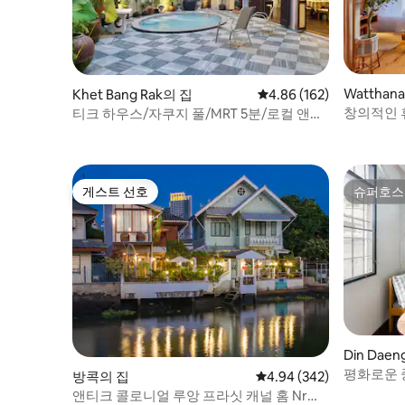
Watthan
Khet Bang Rak의 집
평점 4.86점(5점 만점), 
4.86 (162)
창의적인 
티크 하우스/자쿠지 풀/MRT 5분/로컬 앤티
로프트
크/
게스트 선호
슈퍼호스
게스트 선호
슈퍼호스
Din Dae
평화로운 
방콕의 집
평점 4.94점(5점 만점), 
4.94 (342)
인 주택
앤티크 콜로니얼 루앙 프라싯 캐널 홈 Nr