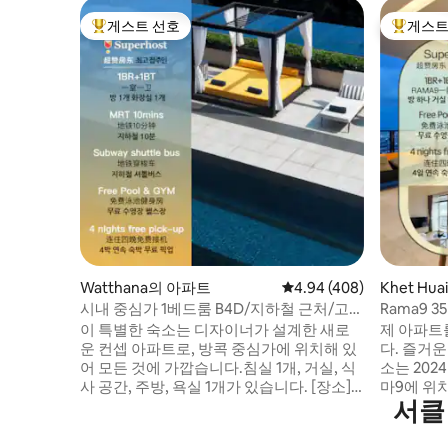
게스트 선호
게스트
상위 게스트 선호
상위 게
Watthana의 아파트
평점 4.94점(5점 만점), 
4.94 (408)
Khet Hu
시내 중심가 1베드룸 B4D/지하철 근처/고층
Rama9 
도시 전망/시암 상업 지구/무료 픽업/야외
D8/3인 
이 특별한 숙소는 디자이너가 설계한 새로
제 아파트
수영장/피트니스/고층 바/4박 시 공항 픽업
야시장 근처
운 컨셉 아파트로, 방콕 중심가에 위치해 있
다. 즐거운
무료
어 모든 것에 가깝습니다.침실 1개, 거실, 식
소는 20
사 공간, 주방, 욕실 1개가 있습니다. [장소] -
마9에 위
서클
편리한 교통: 수쿰윗 핵심 지역, 프롬퐁 지하
방미터이며,
철역까지 도보 980m, 도보 10분 - 에라완 사
방, 욕실로
원 4.7km, 시암 8km, 그랜드 팰리스 13km -
쉽게 수용할 