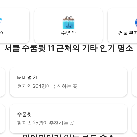
 기본적으로 침실의 침대만 제공됩
가 1~2명인 경우, 기본적으로 침
 소파 베드가 필요하시면, 예약 시
제공됩니다. 추가 소파 베드가 필
원을 3명으로 표시하신 후 저희에
예약 시 게스트 인원을 3명으로 
여 알려주세요. 체크인 전에 직원
예약 완료 후 저희에게 연락하여
드를 준비해 드릴 예정이니, 이 경
요. 체크인 전에 직원이 소파베드
이
수영장
건물 부지
연락해 주세요!!️) 예약 가격에는
드릴 것입니다.) 예약 가격에는 
의 사용료와 피트니스 센터, 수영
사용료와 피트니스 센터, 수영장,
 작업 공간의 비용이 포함됩니다.
공간의 비용이 포함됩니다.
서클 수쿰윗 11 근처의 기타 인기 명소
터미널 21
현지인 204명이 추천하는 곳
수쿰윗
현지인 25명이 추천하는 곳