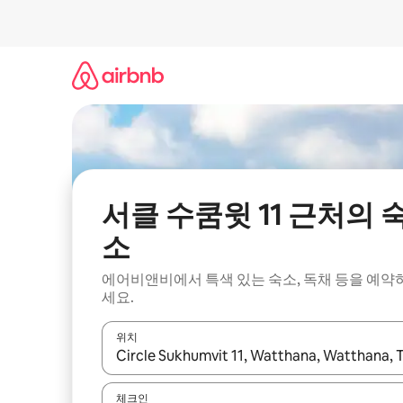
콘
텐
츠
로
바
로
가
기
서클 수쿰윗 11 근처의 
소
에어비앤비에서 특색 있는 숙소, 독채 등을 예약
세요.
위치
결과가 나오면 위·아래 화살표 키를 사용하거나 터치
체크인