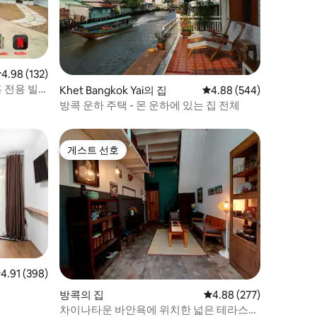
점 4.98점(5점 만점), 후기 132개
4.98 (132)
 전용 빌
Khet Bangkok Yai의 집
평점 4.88점(5점 만점), 
4.88 (544)
방콕 운하 주택 - 몬 운하에 있는 집 전체
게스트 선호
게스트 선호
점 4.91점(5점 만점), 후기 398개
4.91 (398)
방콕의 집
평점 4.88점(5점 만점), 
4.88 (277)
차이나타운 바안욕에 위치한 넓은 테라스가