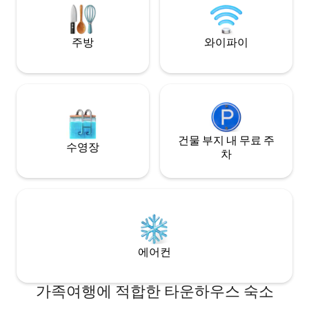
니다. 🏪편리한 생활: 24시간 영업하는 여러
creating some am
개의 세븐일레븐 상점이 있으며, 커뮤니티
your family and fr
는 수영장, 보안 서비스, 주차장, 헬스장, 상
longer stay discou
점, 어린이 놀이터, 세탁 시설 등 다양한 공
주방
와이파이
공 시설을 즐길 수 있습니다. 조건 및 편의시
설 Chokchai Village 9의 숙소는 상태가 양
호하며 전반적으로 잘 관리된 상태를 반영
합니다. 인근 🏔️관광지: 자동차로 15분 거
리: 터미널 21, 차이나타운, 워킹 스트리트,
엘리펀트 빌리지, 트루스 사원. 차량 30분:
수상시장, 사격장, 호랑이 공원.
건물 부지 내 무료 주
수영장
차
에어컨
가족여행에 적합한 타운하우스 숙소