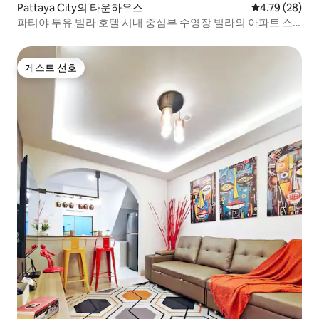
Pattaya City의 타운하우스
평점 4.79점(5
4.79 (28)
파티야 투유 빌라 호텔 시내 중심부 수영장 빌라의 아파트 스
위트, 전망 테라스 및 마사지 욕조 포함 6호 객실
게스트 선호
게스트 선호