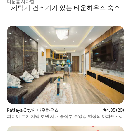
타운홈 사타힙
세탁기∙건조기가 있는 타운하우스 숙소
Pattaya City의 타운하우스
평점 4.85점(5
4.85 (20)
파티야 투어 저택 호텔 시내 중심부 수영장 별장의 아파트 스
위트, 전망 테라스 마사지 욕조 8호 객실