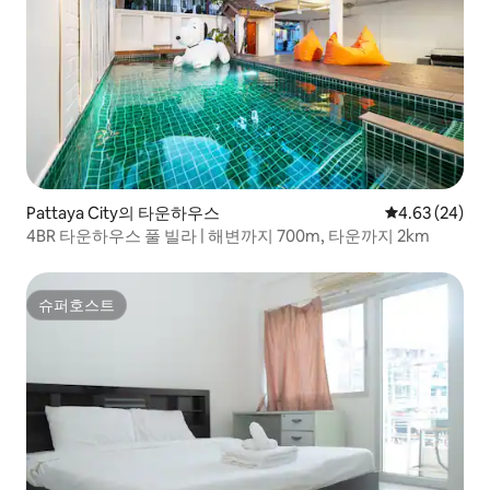
Pattaya City의 타운하우스
평점 4.63점(5
4.63 (24)
4BR 타운하우스 풀 빌라 | 해변까지 700m, 타운까지 2km
슈퍼호스트
슈퍼호스트