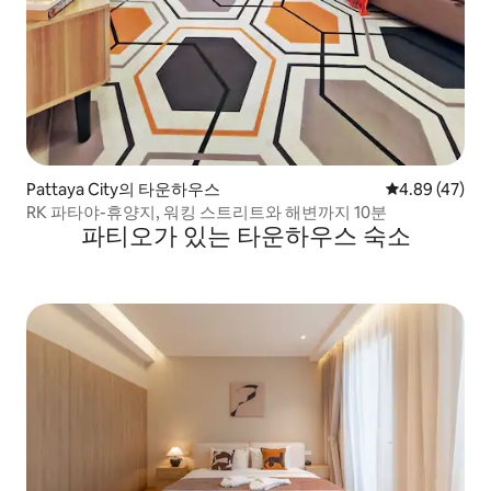
Pattaya City의 타운하우스
평점 4.89점(5
4.89 (47)
RK 파타야-휴양지, 워킹 스트리트와 해변까지 10분
파티오가 있는 타운하우스 숙소