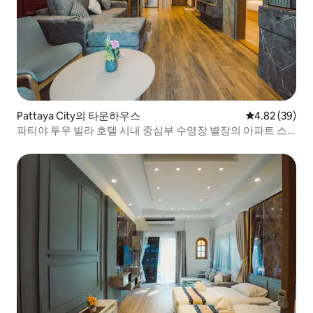
Pattaya City의 타운하우스
평점 4.82점(5
4.82 (39)
파티야 투우 빌라 호텔 시내 중심부 수영장 별장의 아파트 스
위트, 전망 테라스 및 마사지 욕조가 있는 2호 객실