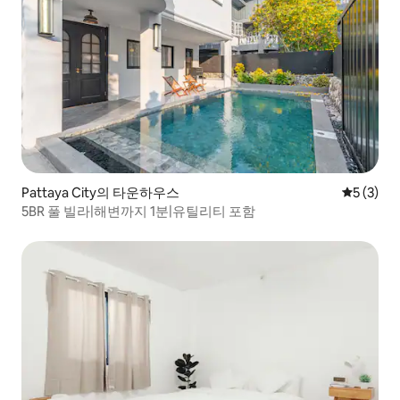
Pattaya City의 타운하우스
평점 5점(
5 (3)
5BR 풀 빌라|해변까지 1분|유틸리티 포함