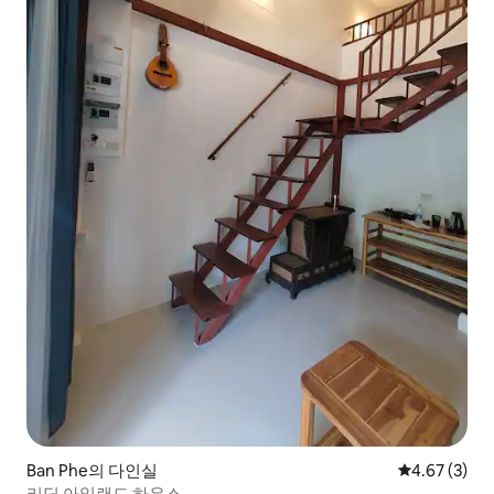
Ban Phe의 다인실
평점 4.67점(
4.67 (3)
리딤 아일랜드 하우스