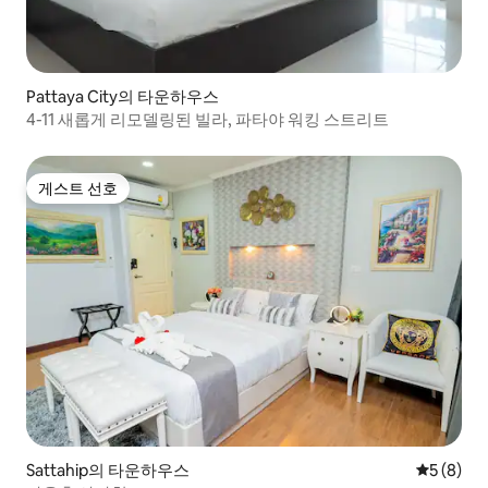
Pattaya City의 타운하우스
4-11 새롭게 리모델링된 빌라, 파타야 워킹 스트리트
게스트 선호
게스트 선호
Sattahip의 타운하우스
평점 5점(
5 (8)