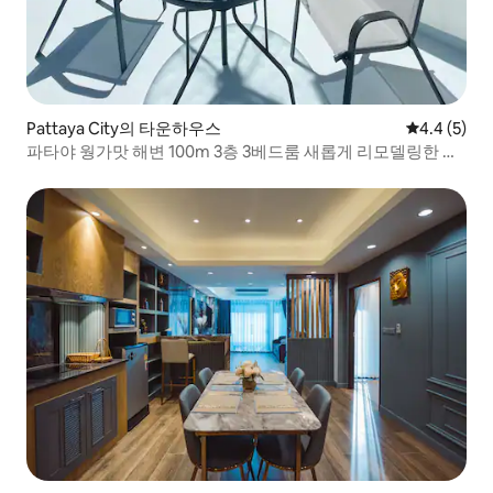
Pattaya City의 타운하우스
평점 4.4점(
4.4 (5)
파타야 웡가맛 해변 100m 3층 3베드룸 새롭게 리모델링한 유
럽 스타일 빌라