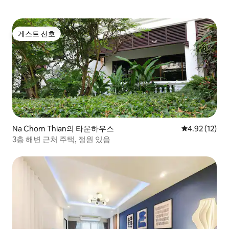
게스트 선호
게스트 선호
Na Chom Thian의 타운하우스
평점 4.92점(5
4.92 (12)
3층 해변 근처 주택, 정원 있음