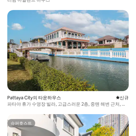
Pattaya City의 타운하우스
신규 숙소
신규
파타야 휴가 수영장 빌라, 고급스러운 2층, 중톈 해변 근처, 주
변에 관광지가 많음, 침실 3개, 욕실 3개, 거실 + 주방 + 공용 수
영장, 휴식과 청결에 적합
슈퍼호스트
슈퍼호스트