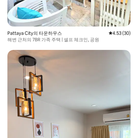
Pattaya City의 타운하우스
평점 4.53점(5
4.53 (30)
해변 근처의 7BR 가족 주택 | 셀프 체크인, 공원