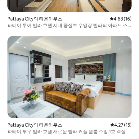
Pattaya City의 타운하우스
평점 4.63점(5
4.63 (16)
파티야 투어 빌라 호텔 시내 중심부 수영장 빌라의 아파트 스
위트, 침대 2개 주방 대형 테라스 3호 객실
Pattaya City의 타운하우스
평점 4.27점(
4.27 (15)
파티야 투우 빌라 호텔 새로운 빌라 커플 원룸 주방 1호 객실