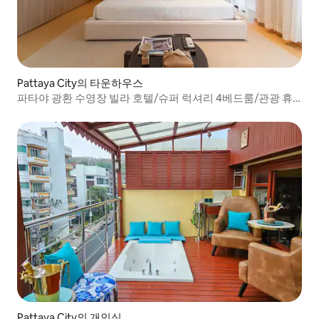
Pattaya City의 타운하우스
파타야 광환 수영장 빌라 호텔/슈퍼 럭셔리 4베드룸/관광 휴
양지
Pattaya City의 개인실