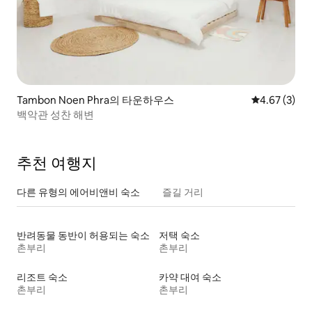
Tambon Noen Phra의 타운하우스
평점 4.67점(
4.67 (3)
백악관 성찬 해변
추천 여행지
다른 유형의 에어비앤비 숙소
즐길 거리
반려동물 동반이 허용되는 숙소
저택 숙소
촌부리
촌부리
리조트 숙소
카약 대여 숙소
촌부리
촌부리