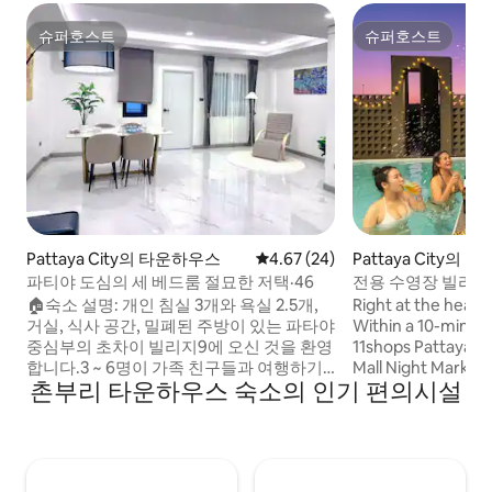
슈퍼호스트
슈퍼호스트
슈퍼호스트
슈퍼호스트
Pattaya City의 타운하우스
평점 4.67점(5점 만점), 후기 24
4.67 (24)
Pattaya City의
파티야 도심의 세 베드룸 절묘한 저택·46
전용 수영장 빌라|침
안|바비큐|KTV
🏠숙소 설명: 개인 침실 3개와 욕실 2.5개,
Right at the heart
거실, 식사 공간, 밀폐된 주방이 있는 파타야
Within a 10-minute
중심부의 초차이 빌리지9에 오신 것을 환영
11shops Pattaya B
합니다.3 ~ 6명이 가족 친구들과 여행하기
Mall Night Markets
촌부리 타운하우스 숙소의 인기 편의시설
에 적합합니다.주방 공간에는 친구나 가족
restaurants In your stay, you can enjoy:
과 함께 식사를 조리할 수 있는 기구가 완비
fully-equipped kit
되어 있습니다. 📍위치 설명: 파타야 중심부
electrical BBQ grill all-house air
에 위치하고 있으며, 터미널 21 터미널에서
conditioning pool 
단 6km, 파타야 비치에서 3km 거리에 있습
private rooftop Perfect combo for