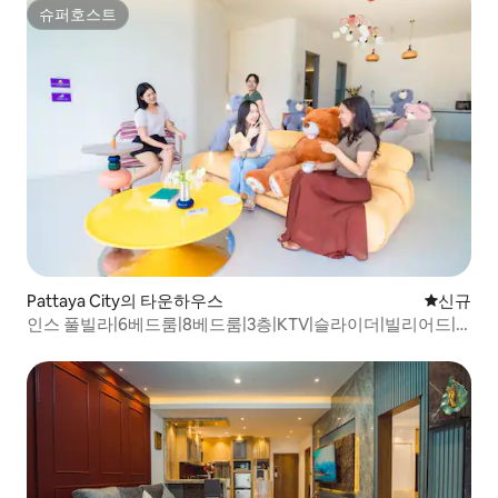
슈퍼호스트
슈퍼호스트
Pattaya City의 타운하우스
신규 숙소
신규
인스 풀빌라|6베드룸|8베드룸|3층|KTV|슬라이더|빌리어드|
바비큐