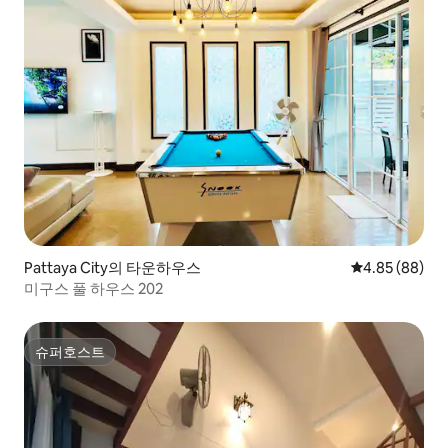
Pattaya City의 타운하우스
평점 4.85점(5
4.85 (88)
미구스 풀 하우스 202
슈퍼호스트
슈퍼호스트