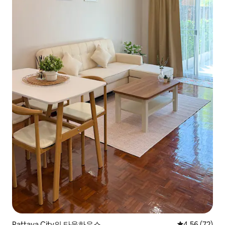
Pattaya City의 타운하우스
평점 4.56점(5
4.56 (72)