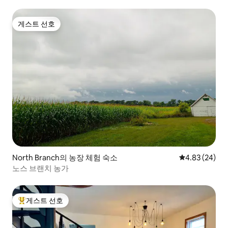
게스트 선호
게스트 선호
North Branch의 농장 체험 숙소
평점 4.83점(5
4.83 (24)
노스 브랜치 농가
게스트 선호
상위 게스트 선호