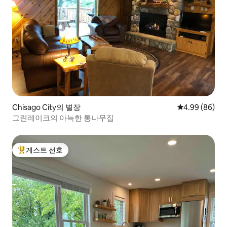
Chisago City의 별장
평점 4.99점(5
4.99 (86)
그린레이크의 아늑한 통나무집
게스트 선호
상위 게스트 선호