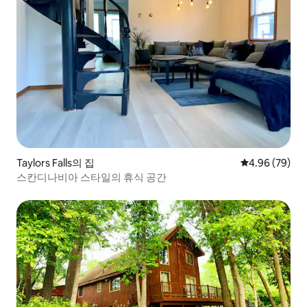
Taylors Falls의 집
평점 4.96점(5
4.96 (79)
스칸디나비아 스타일의 휴식 공간