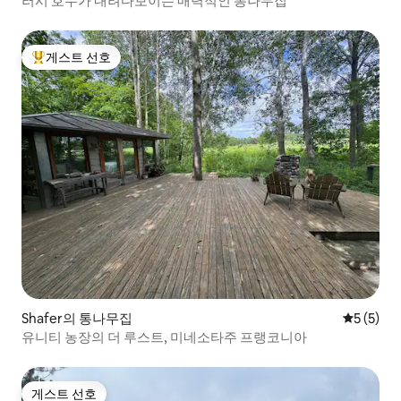
러시 호수가 내려다보이는 매력적인 통나무집
게스트 선호
상위 게스트 선호
Shafer의 통나무집
평점 5점(
5 (5)
유니티 농장의 더 루스트, 미네소타주 프랭코니아
게스트 선호