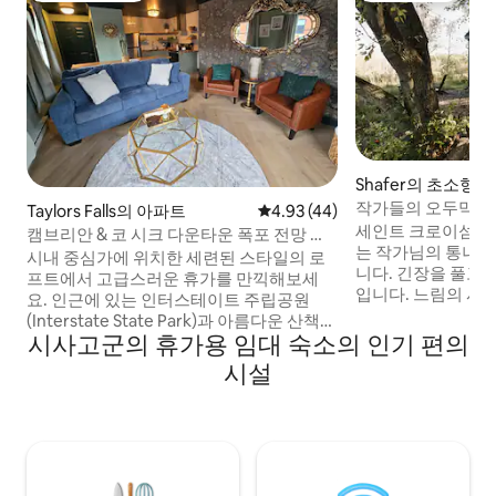
Shafer의 초소형 
작가들의 오두막 -
Taylors Falls의 아파트
평점 4.93점(5점 만점), 후기 44
4.93 (44)
로 바로 나갈 수 있
세인트 크로이섬의
캠브리안 & 코 시크 다운타운 폭포 전망 로
는 작가님의 통나무
프트
시내 중심가에 위치한 세련된 스타일의 로
니다. 긴장을 풀고 
프트에서 고급스러운 휴가를 만끽해보세
입니다. 느림의 시
요. 인근에 있는 인터스테이트 주립공원
소통할 수 있도록 
(Interstate State Park)과 아름다운 산책로
게 디자인된 이 작
시사고군의 휴가용 임대 숙소의 인기 편의
를 둘러보세요. 겨울에는 트롤하우겐 또는
과 편안함이 어우러
와일드 마운틴에서 스키를 즐기고, 여름에
시설
을 이용할 수 있고
는 워터파크, 고카트, 미니 골프를 즐겨보세
장작을 태우는 온수
요. 세인트크로이 강에서 카약을 타거나 매
용할 수 있습니다.
력적인 상점을 둘러보세요. 와이너리에서
퀸사이즈 침대 1개,
와인을 마시거나 현지 양조장에서 수제 맥
펌프 싱크대가 있습
주를 맛보는 것도 좋습니다. 우아한 인테리
어 겨울철에 아늑함
어, 고급스러운 편안함, 최고의 시내 위치 덕