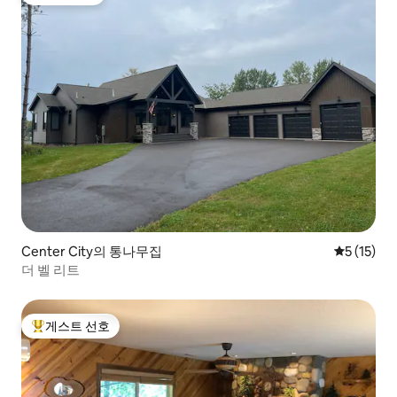
게스트 선호
Center City의 통나무집
평점 5점(5
5 (15)
더 벨 리트
게스트 선호
상위 게스트 선호