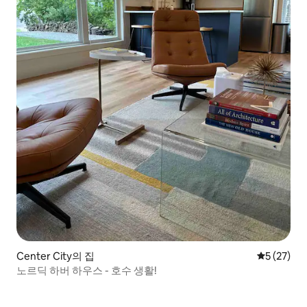
Center City의 집
평점 5점(5
5 (27)
노르딕 하버 하우스 - 호수 생활!