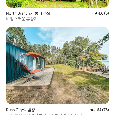
North Branch의 통나무집
평점 4.6점(
4.6 (5)
비밀스러운 휴양지
Rush City의 별장
평점 4.64점(5
4.64 (75)