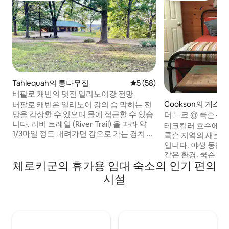
Tahlequah의 통나무집
평점 5점(5점 만점), 후기 58
5 (58)
버팔로 캐빈의 멋진 일리노이강 전망
Cookson의 게스
버팔로 캐빈은 일리노이 강의 숨 막히는 전
망을 감상할 수 있으며 물에 접근할 수 있습
더 누크 @ 쿡슨 — 
니다. 리버 트레일 (River Trail) 을 따라 약
테크킬러 호수에서 
1/3마일 정도 내려가면 강으로 가는 경치 좋
쿡슨 지역의 새로 
은 길이 나옵니다. 한적하고 출입문이 있는
입니다. 야생 동물
숙소는 잘 관리되어 있으며 오두막은 귀엽
같은 환경. 쿡슨 벤
고 편안하며 깨끗합니다. Tahlequah까지 6
체로키군의 휴가용 임대 숙소의 인기 편의
악, 음식, 음료)까
마일, All American floats까지 4.6마일 거
를 주차할 수 있는
시설
리에 있습니다. 가족이나 친구들과 함께 잊
쿠아에서 낚시, 보
지 못할 추억을 만드세요! 이 숙소에는 8인
에서 물놀이를 즐겨
용 통나무집 1개, 글램핑장 4개, RV 장소 6
인지, 큐리그 커피
개도 마련되어 있습니다.
핫플레이트, 와이파
있습니다. 퀸사이즈 