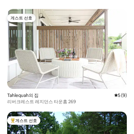
게스트 선호
게스트 선호
Tahlequah의 집
평점 5점(
5 (9)
리버크레스트 레지던스 타운홈 269
게스트 선호
상위 게스트 선호