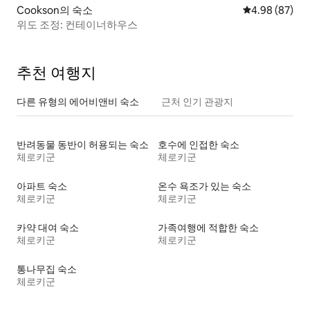
Cookson의 숙소
평점 4.98점(5
4.98 (87)
위도 조정: 컨테이너하우스
추천 여행지
다른 유형의 에어비앤비 숙소
근처 인기 관광지
반려동물 동반이 허용되는 숙소
호수에 인접한 숙소
체로키군
체로키군
아파트 숙소
온수 욕조가 있는 숙소
체로키군
체로키군
카약 대여 숙소
가족여행에 적합한 숙소
체로키군
체로키군
통나무집 숙소
체로키군