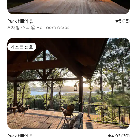
Park Hill의 집
평점 5점(5
5 (15)
A자형 주택 @ Heirloom Acres
게스트 선호
게스트 선호
Park Hill의 집
평점 4.93점(5
4.93 (30)