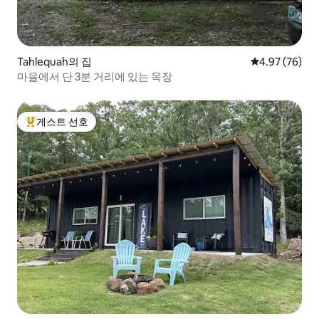
Tahlequah의 집
평점 4.97점(5
4.97 (76)
마을에서 단 3분 거리에 있는 목장
게스트 선호
상위 게스트 선호