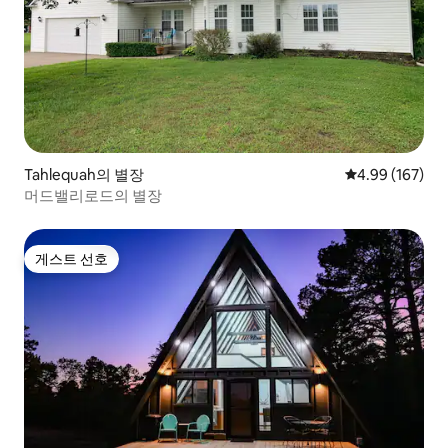
Tahlequah의 별장
평점 4.99점(5점
4.99 (167)
머드밸리로드의 별장
게스트 선호
게스트 선호