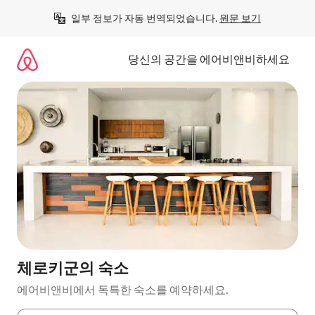
콘
일부 정보가 자동 번역되었습니다. 
원문 보기
텐
츠
로
당신의 공간을 에어비앤비하세요
바
로
가
기
체로키군의 숙소
에어비앤비에서 독특한 숙소를 예약하세요.