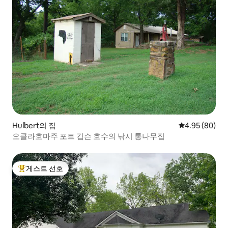
Hulbert의 집
평점 4.95점(5
4.95 (80)
오클라호마주 포트 깁슨 호수의 낚시 통나무집
게스트 선호
상위 게스트 선호