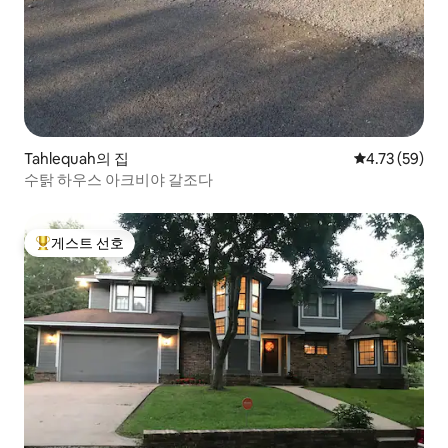
Tahlequah의 집
평점 4.73점(5
4.73 (59)
수탉 하우스 아크비야 갈조다
게스트 선호
상위 게스트 선호