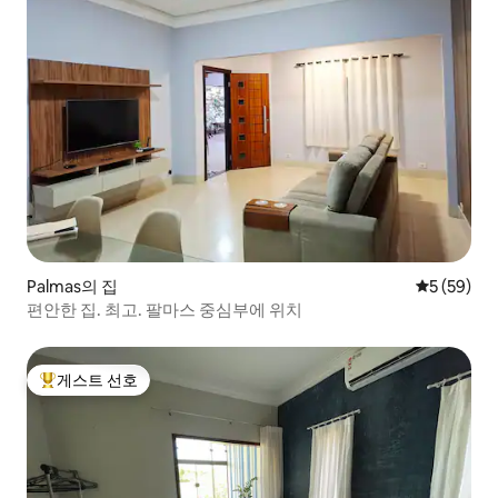
Palmas의 집
평점 5점(5
5 (59)
편안한 집. 최고. 팔마스 중심부에 위치
게스트 선호
상위 게스트 선호