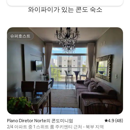
와이파이가 있는 콘도 숙소
슈퍼호스트
슈퍼호스트
Plano Diretor Norte의 콘도미니엄
평점 4.9점(5
4.9 (48)
2/4 아파트 중 1 스위트 룸 주키엔티 근처 - 북부 지역