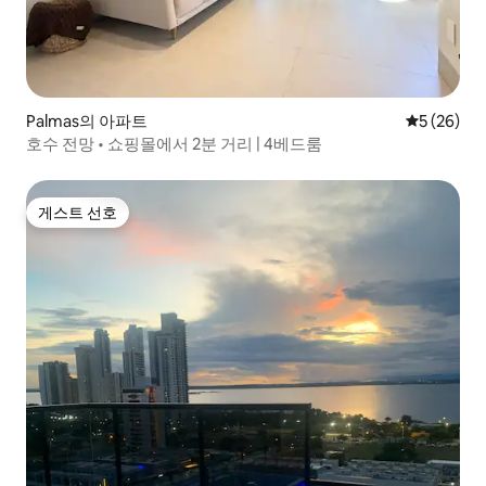
Palmas의 아파트
평점 5점(5
5 (26)
호수 전망 • 쇼핑몰에서 2분 거리 | 4베드룸
게스트 선호
게스트 선호