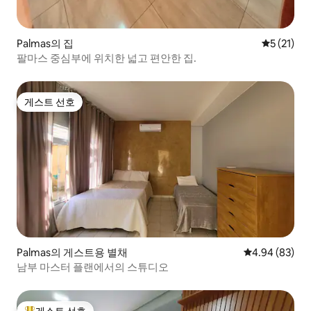
Palmas의 집
평점 5점(5
5 (21)
팔마스 중심부에 위치한 넓고 편안한 집.
게스트 선호
게스트 선호
Palmas의 게스트용 별채
평점 4.94점(5
4.94 (83)
남부 마스터 플랜에서의 스튜디오