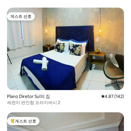
게스트 선호
게스트 선호
Plano Diretor Sul의 집
평점 4.87점(5점
4.87 (142)
세련미 편안함 프라이버시 2
게스트 선호
상위 게스트 선호