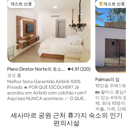
게스트 선호
게스트 선호
게스트 선호
상위 게스트 선호
Plano Diretor Norte의 초소
평점 4.91점(5점 만점), 후기 220
4.91 (220)
형 주택
코모 홈
Palmas의 집
Melhor Sono Garantido Airbnb 100%
10인용 주택 | 에어
Privado 🔥 POR QUE ESCOLHER? Já
큐 그릴
🏡 팔마스 중심부(4
acordou em Airbnb com colchão ruim?
이 있는 4개의 침실
Aqui isso NUNCA acontece. ✅ O QUE
택. 최대 10명까지 수용 가
VOCÊ ENCONTRA: 🛏️ SONO PERFEITO
커플, 가족, 단체, 
Colchão King Size (hotéis 5★)
세사마르 공원 근처 휴가지 숙소의 인기
에 이상적입니다. 🛏️ 침실 4개, 침대 7개, 욕
Travesseiros de 1ª + colcha fio egípcio
실 2개 🚿. 📍 Havan, Assaí 슈퍼마켓, Big,
Cortinas blackout 100% 🍳 COZINHA
편의시설
카페 ☕, 쇼핑몰 🛍️ 
COMPLETA VARANDA PRIVADA
Oswaldo Cruz, Unim
LOCALIZAÇÃO IDEAL 230m do Ibis