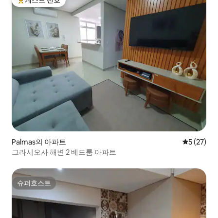
게스트 선호
상위 게스트 선호
Palmas의 아파트
평점 5점(5
5 (27)
그라시오사 해변 2 베드룸 아파트
슈퍼호스트
슈퍼호스트