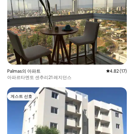
Palmas의 아파트
평점 4.82점(5
4.82 (17)
아파르타멘토 센추리21 레지던스
게스트 선호
게스트 선호