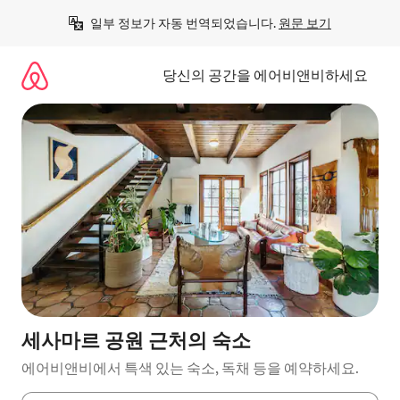
콘
일부 정보가 자동 번역되었습니다. 
원문 보기
텐
츠
로
당신의 공간을 에어비앤비하세요
바
로
가
기
세사마르 공원 근처의 숙소
에어비앤비에서 특색 있는 숙소, 독채 등을 예약하세요.