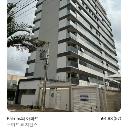
Palmas의 아파트
평점 4.88점(5
4.88 (57)
스마트 레지던스