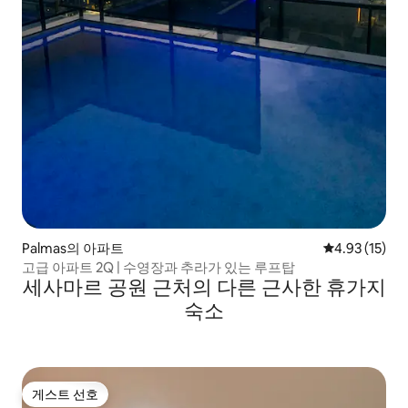
Palmas의 아파트
평점 4.93점(5
4.93 (15)
고급 아파트 2Q | 수영장과 추라가 있는 루프탑
세사마르 공원 근처의 다른 근사한 휴가지
숙소
게스트 선호
게스트 선호