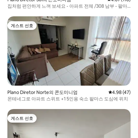
집처럼 편안하게 느껴 보세요 - 아파트 전체 /308 남부 - 팔마
스
게스트 선호
게스트 선호
Plano Diretor Norte의 콘도미니엄
평점 4.98점(5
4.98 (47)
몬테네그로 아파트 스위트 +1 5인용 숙소 팔마스 도심에 위치
게스트 선호
게스트 선호