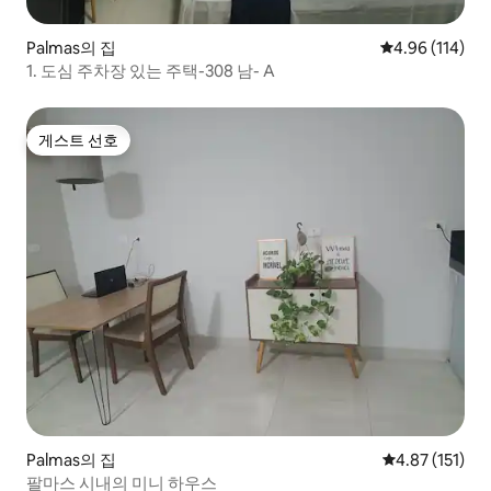
Palmas의 집
평점 4.96점(5
4.96 (114)
1. 도심 주차장 있는 주택-308 남- A
게스트 선호
게스트 선호
Palmas의 집
평점 4.87점(5
4.87 (151)
팔마스 시내의 미니 하우스