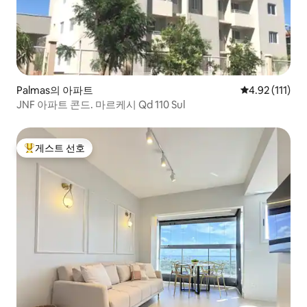
Palmas의 아파트
평점 4.92점(5
4.92 (111)
JNF 아파트 콘드. 마르케시 Qd 110 Sul
게스트 선호
상위 게스트 선호