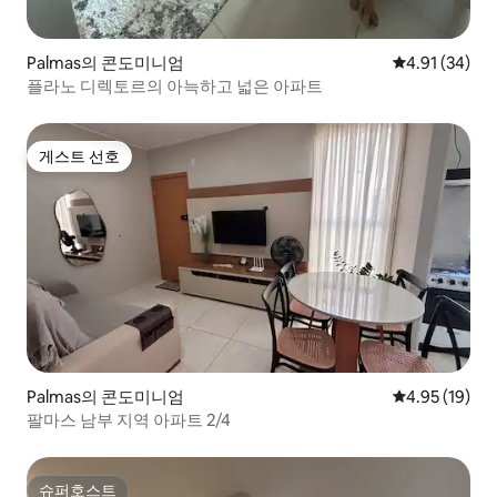
Palmas의 콘도미니엄
평점 4.91점(5
4.91 (34)
플라노 디렉토르의 아늑하고 넓은 아파트
게스트 선호
게스트 선호
Palmas의 콘도미니엄
평점 4.95점(5
4.95 (19)
팔마스 남부 지역 아파트 2/4
슈퍼호스트