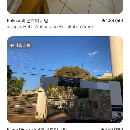
Palmas의 콘도미니엄
평점 4.84점(5
4.84 (50)
Jalapão Hub - Apt ao lado Hospital do Amor
슈퍼호스트
슈퍼호스트
Plano Diretor Sul의 콘도미니엄
평점 4.67점(5
4.67 (110)