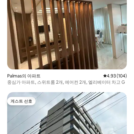
Palmas의 아파트
평점 4.93점(5점
4.93 (104)
중심가 아파트, 스위트룸 2개, 에어컨 2개, 엘리베이터 차고 G
게스트 선호
게스트 선호