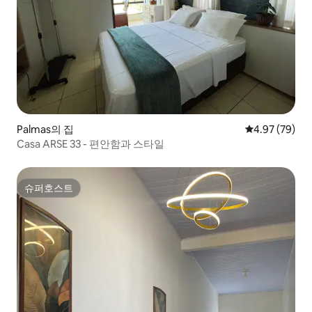
Palmas의 집
평점 4.97점(5
4.97 (79)
Casa ARSE 33 - 편안함과 스타일
슈퍼호스트
슈퍼호스트