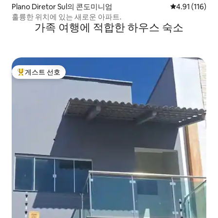
Plano Diretor Sul의 콘도미니엄
평점 4.91점(5
4.91 (116)
훌륭한 위치에 있는 새로운 아파트.
가족 여행에 적합한 하우스 숙소
게스트 선호
상위 게스트 선호