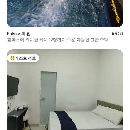
Palmas의 집
평점 5점(
5 (7)
팔마스에 위치한 최대 12명까지 수용 가능한 고급 주택
게스트 선호
상위 게스트 선호