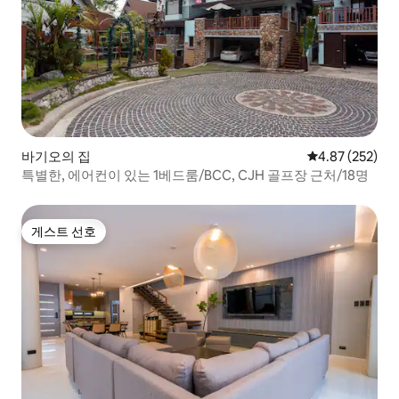
바기오의 집
평점 4.87점(5점
4.87 (252)
특별한, 에어컨이 있는 1베드룸/BCC, CJH 골프장 근처/18명
게스트 선호
게스트 선호