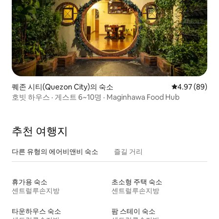
퀘존 시티(Quezon City)의 숙소
평점 4.97점(5
4.97 (89)
호빗 하우스 · 게스트 6~10명 · Maginhawa Food Hub
추천 여행지
다른 유형의 에어비앤비 숙소
즐길 거리
휴가용 숙소
초소형 주택 숙소
센트럴루손지방
센트럴루손지방
타운하우스 숙소
팜 스테이 숙소