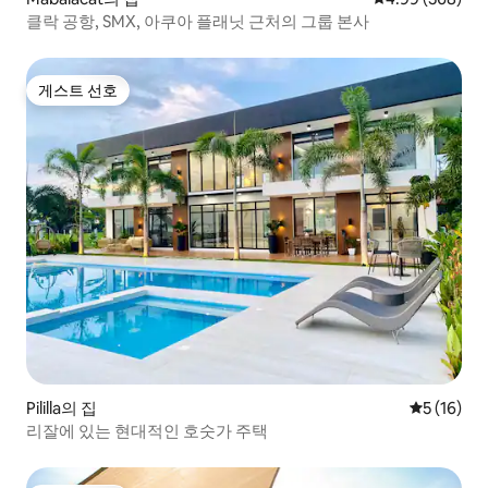
클락 공항, SMX, 아쿠아 플래닛 근처의 그룹 본사
게스트 선호
게스트 선호
Pililla의 집
평점 5점(5
5 (16)
리잘에 있는 현대적인 호숫가 주택