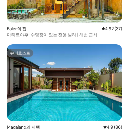
Baler의 집
평점 4.92점(5
4.92 (37)
마티트야후: 수영장이 있는 전용 빌라 | 해변 근처
슈퍼호스트
슈퍼호스트
Magalang의 저택
평점 4.9점(5
4.9 (86)