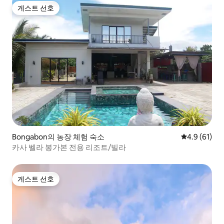
게스트 선호
게스트 선호
Bongabon의 농장 체험 숙소
평점 4.9점(5
4.9 (61)
카사 벨라 봉가본 전용 리조트/빌라
게스트 선호
게스트 선호