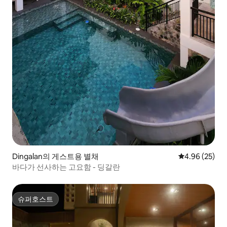
Dingalan의 게스트용 별채
평점 4.96점(5
4.96 (25)
바다가 선사하는 고요함 - 딩갈란
슈퍼호스트
슈퍼호스트