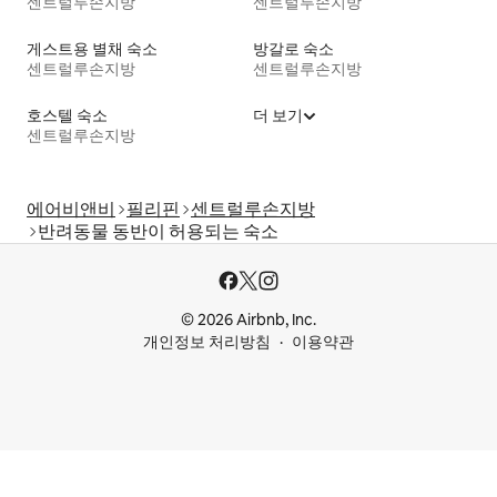
센트럴루손지방
센트럴루손지방
게스트용 별채 숙소
방갈로 숙소
센트럴루손지방
센트럴루손지방
호스텔 숙소
더 보기
센트럴루손지방
에어비앤비
필리핀
센트럴루손지방
반려동물 동반이 허용되는 숙소
© 2026 Airbnb, Inc.
개인정보 처리방침
이용약관