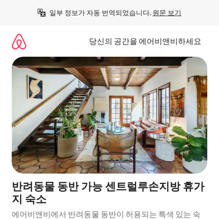
콘
일부 정보가 자동 번역되었습니다. 
원문 보기
텐
츠
로
당신의 공간을 에어비앤비하세요
바
로
가
기
반려동물 동반 가능 센트럴루손지방 휴가
지 숙소
에어비앤비에서 반려동물 동반이 허용되는 특색 있는 숙