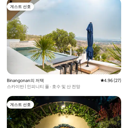
게스트 선호
게스트 선호
Binangonan의 저택
평점 4.96점(5
4.96 (27)
스카이반 | 인피니티 풀 · 호수 및 산 전망
게스트 선호
게스트 선호