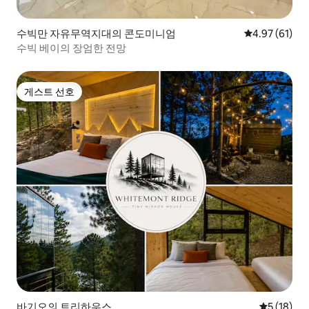
수빅만 자유무역지대의 콘도미니엄
평점 4.97점(5
4.97 (61)
수빅 베이의 장엄한 전망
게스트 선호
게스트 선호
바기오의 트리하우스
평점 5점(5
5 (18)