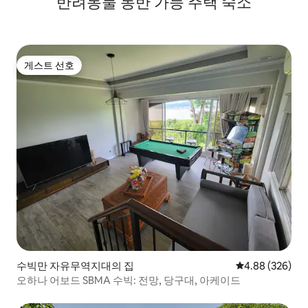
반려동물 동반 가능 주택 숙소
게스트 선호
게스트 선호
수빅만 자유무역지대의 집
평점 4.88점(5점
4.88 (326)
오하나 어보드 SBMA 수빅: 전망, 당구대, 아케이드