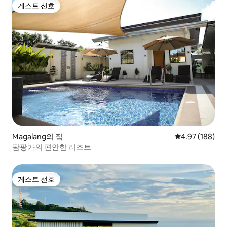
게스트 선호
게스트 선호
Magalang의 집
평점 4.97점(5점
4.97 (188)
팜팡가의 편안한 리조트
게스트 선호
게스트 선호