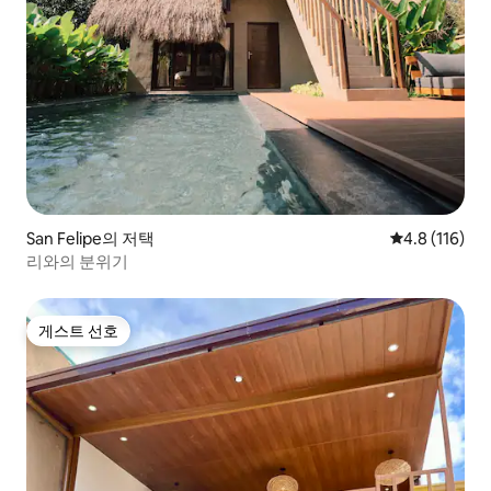
San Felipe의 저택
평점 4.8점(5
4.8 (116)
리와의 분위기
게스트 선호
게스트 선호