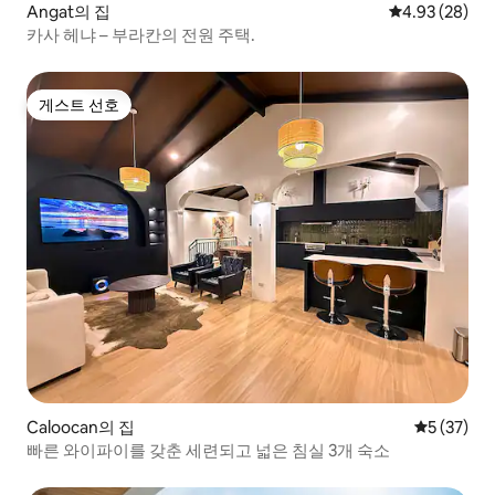
Angat의 집
평점 4.93점(5
4.93 (28)
카사 헤냐 – 부라칸의 전원 주택.
게스트 선호
게스트 선호
Caloocan의 집
평점 5점(5
5 (37)
빠른 와이파이를 갖춘 세련되고 넓은 침실 3개 숙소