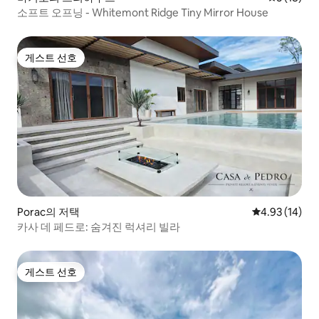
소프트 오프닝 - Whitemont Ridge Tiny Mirror House
게스트 선호
게스트 선호
Porac의 저택
평점 4.93점(5
4.93 (14)
카사 데 페드로: 숨겨진 럭셔리 빌라
게스트 선호
게스트 선호