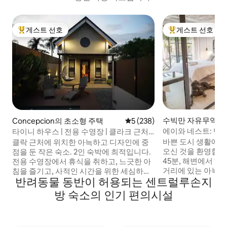
게스트 선호
게스트 선호
상위 게스트 선호
상위 게스트 선호
수빅만 자유무역지
Concepcion의 초소형 주택
평점 5점(5점 만점), 후기 238
5 (238)
하우스
에이와 네스트: 반
타이니 하우스 | 전용 수영장 | 클라크 근처 |
스, 조식, 욕조!
킹사이즈 침대
바쁜 도시 생활에서
클락 근처에 위치한 아늑하고 디자인에 중
오신 것을 환영합니
점을 둔 작은 숙소. 2인 숙박에 최적입니다.
45분, 해변에서 15
전용 수영장에서 휴식을 취하고, 느긋한 아
거리에 있는 아늑한
침을 즐기고, 사적인 시간을 위한 세심하게
반려동물 동반이 허용되는 센트럴루손지
야외 욕조, 바베큐,
디자인된 공간에서 휴식을 취해보세요. 침
로 연결됩니다. 주목할 만한 기능: • 편안한
대/침구 유형 • 킹사이즈 침대 • 소파베드 편
방 숙소의 인기 편의시설
침대 •야외 욕조 •
의시설 • 전용 수영장 • 주방 및 실외 요리 •
한 뒷마당 • 와이파이 
스마트 프로젝터(넷플릭스, 디즈니+, HBO
먹 • 간이 주방 •외부
Go, 프라임) • 와이파이 • 보드게임 위치 •