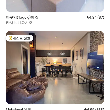
타구익(Taguig)의 집
평점 4.94점(5
4.94 (87)
카사 보니파시오
게스트 선호
상위 게스트 선호
Mabalacat의 집
평점 4.99점(5점
4.99 (368)