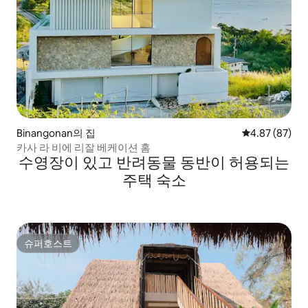
Binangonan의 집
평점 4.87점(5
4.87 (87)
카사 라 비에 리잘 베케이션 홈
수영장이 있고 반려동물 동반이 허용되는
주택 숙소
슈퍼호스트
슈퍼호스트