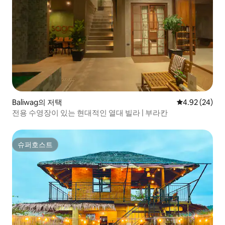
Baliwag의 저택
평점 4.92점(5
4.92 (24)
전용 수영장이 있는 현대적인 열대 빌라 | 부라칸
슈퍼호스트
슈퍼호스트