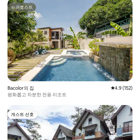
슈퍼호스트
슈퍼호스트
Bacolor의 집
평점 4.9점(5점
4.9 (152)
평화롭고 차분한 전용 리조트
게스트 선호
게스트 선호