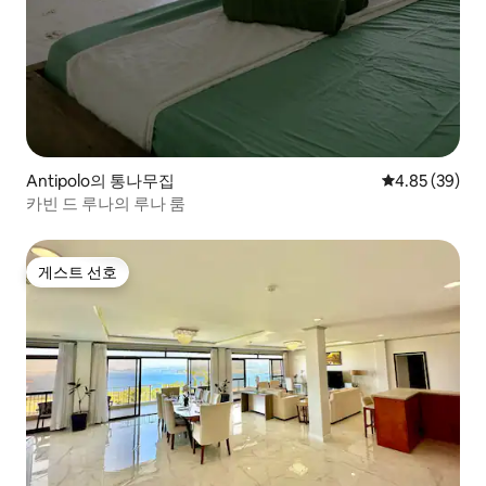
Antipolo의 통나무집
평점 4.85점(5
4.85 (39)
카빈 드 루나의 루나 룸
게스트 선호
게스트 선호