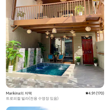
Marikina의 저택
평점 4.91점(5
4.91 (170)
트로피컬 빌라(전용 수영장 있음)