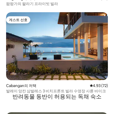
팜팡가의 팔라기 프라이빗 빌라
게스트 선호
게스트 선호
Cabangan의 저택
평점 4.93점(5
4.93 (72)
발레이 앙칸 삼발레스 3 비치프론트 빌라 수영장 사륜 바이크
반려동물 동반이 허용되는 독채 숙소