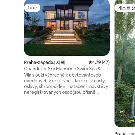
Luxe
게스트 
Luxe
게스트 
Praha-západ의 저택
평점 4.79점(5점 만점),
4.79 (47)
Chandelier Sky Mansion • Swim Spa &
Sauna
Vila slouží výhradně k ubytování osob
uvedených v rezervaci. Jakékoliv party,
oslavy, shromáždění, natáčení i návštěvy
neregistrovaných osob jsou přísně
zakázány. Objevte jedinečný
architektonický prostor s ikonickými
lustry Kennetha Cobonpue, živým
stromem v obývacím pokoji a privátní
wellness zónou se swim spa a saunou
(sauna je za poplatek). Na 350 m² vás
čeká naprosté soukromí a výjimečný
Praha-z