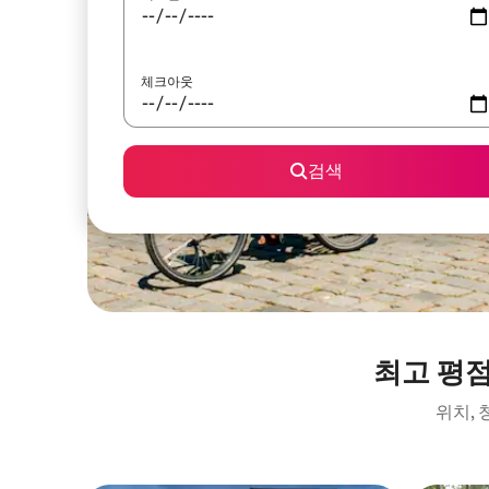
체크아웃
검색
최고 평
위치,