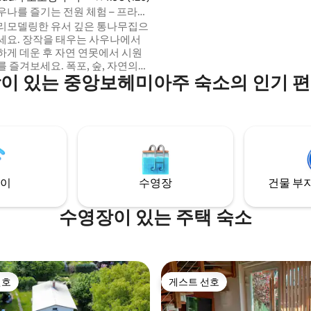
단체 여행객에게 적합합니다.
우나를 즐기는 전원 체험 – 프라하
리모델링한 유서 깊은 통나무집으
세요. 장작을 태우는 사우나에서
하게 데운 후 자연 연못에서 시원
 즐겨보세요. 폭포, 숲, 자연의
이 있는 중앙보헤미아주 숙소의 인기 
겨보세요. 벽난로 옆에서 느긋한
기세요. 보워스 & 윌킨스 사운드
오래된 나무 문을 업사이클링한 시
된 주방, 난방 바닥과 레인 샤워기
욕실 등 고급스러운 편의시설이 마
습니다. 델 모니터를 꺼내 로맨틱
 즐기거나 원격 작업을 하기에 완
니다. 프라하에서 단 30분 거리에
이
수영장
건물 부지
수영장이 있는 주택 숙소
선호
게스트 선호
선호
게스트 선호