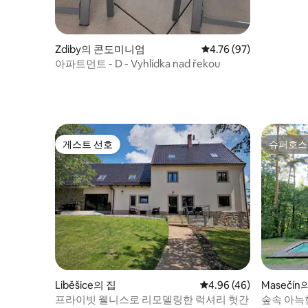
Zdiby의 콘도미니엄
평점 4.76점(5점 만점),
4.76 (97)
아파트먼트 - D - Vyhlídka nad řekou
게스트 선호
슈퍼호스
게스트 선호
슈퍼호스
Liběšice의 집
평점 4.96점(5점 만점),
4.96 (46)
Masečín
프라이빗 웰니스로 리모델링한 럭셔리 헛간
숲속 아늑