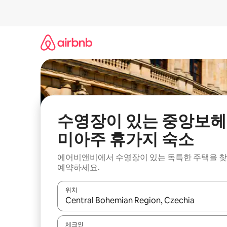
콘
텐
츠
로
바
로
가
기
수영장이 있는 중앙보헤
미아주 휴가지 숙소
에어비앤비에서 수영장이 있는 독특한 주택을 
예약하세요.
위치
결과가 나오면 위·아래 화살표 키를 사용하거나 터치
체크인