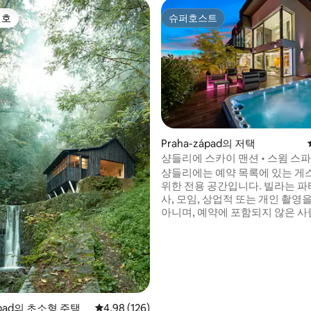
선호
슈퍼호스트
선호
슈퍼호스트
 후기 47개
Praha-západ의 저택
샹들리에 스카이 맨션 • 스윔 스파 
정원
샹들리에는 예약 목록에 있는 
위한 전용 공간입니다. 빌라는 파티
사, 모임, 상업적 또는 개인 촬영
아니며, 예약에 포함되지 않은 사
도 허용되지 않습니다. 야외 수영장, 스파,
350m2의 공간을 갖춘 상징적인
빌라를 경험해보세요. 활기찬 나무
특징, 케네스 코본푸의 샹들리에가
급스러운 인테리어를 즐겨보세요
단 10분 거리에 있으며, 완벽한
를 누릴 수 있는 독특한 숙소를 찾
ápad의 초소형 주택
평점 4.98점(5점 만점), 후기 126개
4.98 (126)