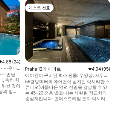
Zbuzan
게스트 선호
게스트 
게스트 선호
게스트 
프라하 지
사우나
프라하 중
프라하 
숙소를 발
는 사람들
정원, 6
우나, 대
침실, 2
완비된 주
평점 4.88점(5점 만점), 후기 24개
4.88 (24)
2개, 테
• 사우나 •
Praha 12의 아파트
평점 4.94점(5점 만점),
4.94 (95)
주차. 집
게스트만을
기차로 3
에어컨이 구비된 럭스 원룸: 수영장, 사우나,
, 축하 행
다.
자쿠지
65평방미터의 에어컨이 설치된 럭셔리한 스
을 위한 것이
튜디오(아름다운 언덕 전망을 감상할 수 있
람의 방문
는 45+20 전용 발코니)는 세련된 정교함의
중심지입니다. 인더스트리얼 톤과 럭셔리한
 디자인의
편의시설 - 체코 공화국에서 가장 독특한 건
, 건축적
축 프로젝트입니다! 20m 실내 수영장, 사우
 있는 고
나, 헬스장, 마사지실에서 휴식을 취하세요.
. 공항에서
전용 명상/요가 공간이 있는 위층 로프트 두
 프라이버시
꺼운 매트리스와 미국 침구가 구비된 진짜
는 가족 및
킹사이즈 침대, 완비된 주방 버스 정류장(유