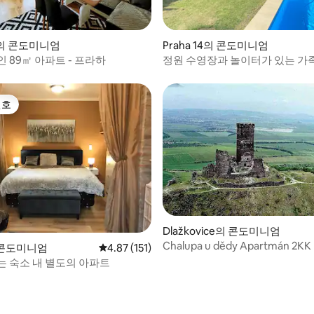
 5의 콘도미니엄
Praha 14의 콘도미니엄
 89㎡ 아파트 - 프라하
정원 수영장과 놀이터가 있는 가족
선호
선호
Dlažkovice의 콘도미니엄
Chalupa u dědy Apartmán 2KK
 콘도미니엄
평점 4.87점(5점 만점), 후기 151개
4.87 (151)
는 숙소 내 별도의 아파트