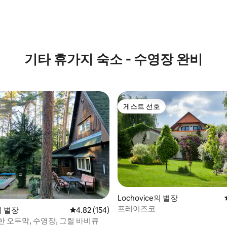
 후기 97개
기타 휴가지 숙소 - 수영장 완비
트
게스트 선호
트
게스트 선호
Lochovice의 별장
프레이즈코
 후기 46개
의 별장
평점 4.82점(5점 만점), 후기 154개
4.82 (154)
한 오두막, 수영장, 그릴 바비큐