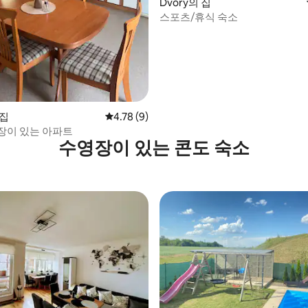
Dvory의 집
스포츠/휴식 숙소
 후기 15개
 집
평점 4.78점(5점 만점), 후기 9개
4.78 (9)
장이 있는 아파트
수영장이 있는 콘도 숙소