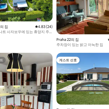
y의 집
평점 4.83점(5점 만점), 후기 24개
4.83 (24)
나트 사자보우에 있는 휴양지 주
 후기 31개
Praha 22의 집
주차장이 있는 밝고 아늑한 집
트
게스트 선호
트
게스트 선호