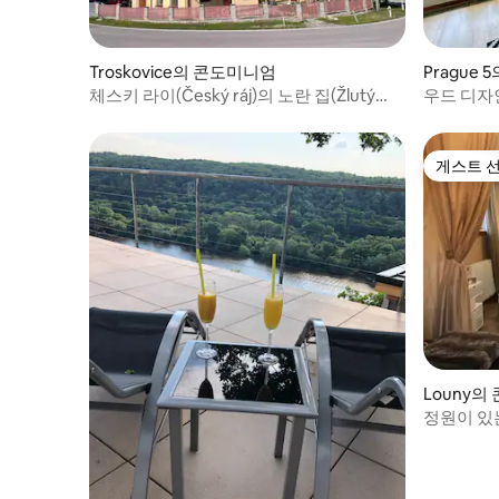
Troskovice의 콘도미니엄
Prague
체스키 라이(Český ráj)의 노란 집(Žlutý
우드 디자인
dům) 아파트 - Kost 아파트
게스트 
게스트 
Louny의
정원이 있