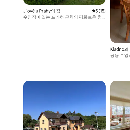
Jílové u Prahy의 집
평점 5점(5점 만점),
5 (15)
수영장이 있는 프라하 근처의 평화로운 휴
양지
Kladno의
공용 수영