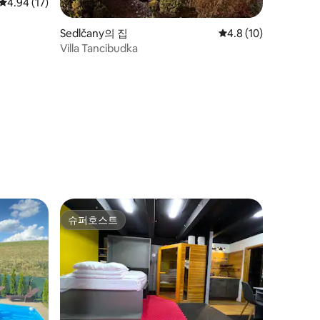
평점 4.94점(5점 만점), 후기 17개
4.94 (17)
Sedlčany의 집
평점 4.8점(5점 만점),
4.8 (10)
Villa Tancibudka
슈퍼호스트
슈퍼호스트