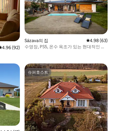
Sázava의 집
평점 4.98점(5점 만점),
4.98 (63)
수영장, PS5, 온수 욕조가 있는 현대적인 자
평점 4.96점(5점 만점), 후기 92개
4.96 (92)
연 속 휴양지
슈퍼호스트
슈퍼호스트