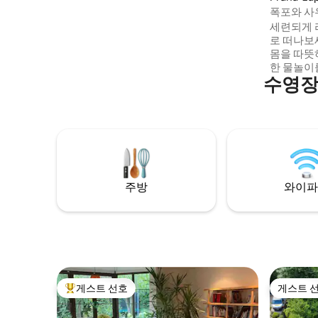
pobyt jen 10 minut od letiště.
폭포와 사
30분
세련되게 
로 떠나보
몸을 따뜻
한 물놀이를
수영장
소리를 즐
휴식을 즐
시스템, 
설이 완비
가 있는 
련되어 있
한 숙박을
벽한 곳입
주방
와이파
있습니다.
게스트 선호
게스트 
상위 게스트 선호
게스트 