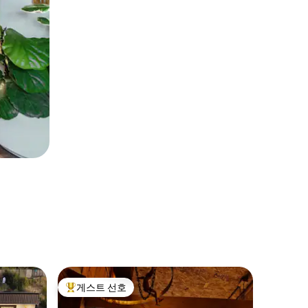
푸콘(Pu
게스트 선호
게스트
상위 게스트 선호
상위 게
티나하•화