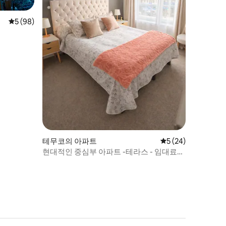
평점 5점(5점 만점), 후기 98개
5 (98)
테무코의 아파트
평점 5점(5점 만점),
5 (24)
현대적인 중심부 아파트 -테라스 - 임대료
협의 가능