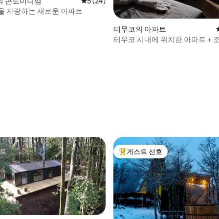
의 콘도미니엄
평점 5점(5점 만점), 후기 24개
5 (24)
을 자랑하는 새로운 아파트
테무코의 아파트
테무코 시내에 위치한 아파트 + 조
뜻함
 후기 53개
트
게스트 선호
트
상위 게스트 선호