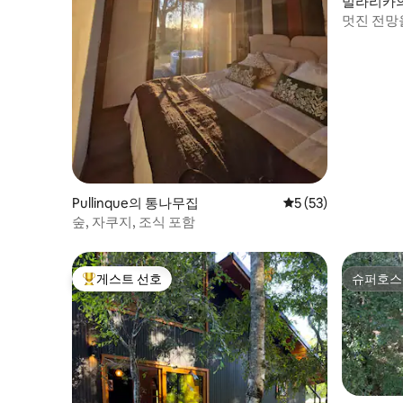
빌라리카
멋진 전망
Pullinque의 통나무집
평점 5점(5점 만점),
5 (53)
숲, 자쿠지, 조식 포함
게스트 선호
슈퍼호스
상위 게스트 선호
슈퍼호스