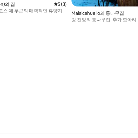
ón)의 집
평점 5점(5점 만점), 후기 3개
5 (3)
도스 데 푸콘의 매력적인 휴양지
Malalcahuello의 통나무집
강 전망의 통나무집. 추가 항아리
 후기 93개