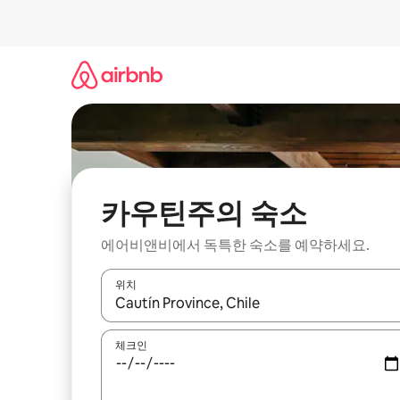
콘
텐
츠
로
바
로
가
기
카우틴주의 숙소
에어비앤비에서 독특한 숙소를 예약하세요.
위치
결과가 나오면 위·아래 화살표 키를 사용하거나 터치
체크인