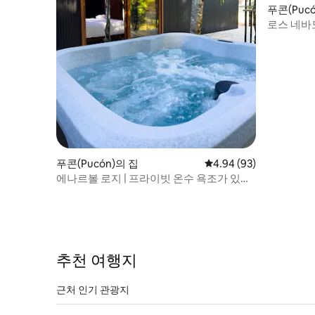
푸콘(Puc
로스 네바
푸콘(Pucón)의 집
평점 4.94점(5점 만점),
4.94 (93)
에나르볼 로지 | 프라이빗 온수 욕조가 있는
볼도 하우스
추천 여행지
근처 인기 관광지