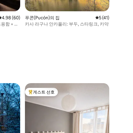
평점 4.98점(5점 만점), 후기 60개
4.98 (60)
푸콘(Pucón)의 집
평점 5점(5점 만점),
5 (41)
용함 + 따
카사 라구나 안카풀리: 부두, 스타링크, 카약
게스트 선호
상위 게스트 선호