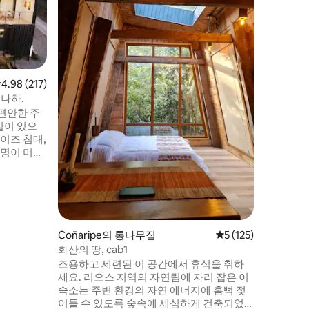
자연 한
할 수 있
상할 수 
넓은 지붕
욕조에서 
보세요. 
리카 호수
점 4.98점(5점 만점), 후기 217개
4.98 (217)
변, 온천,
티나하.
폭포, 다
 편안한 주
몇 분 거
실이 있으
이즈 침대,
2명이 머물
 인터넷, 스
 신선한 샘
 무료로 제
맞춤 지원.
Coñaripe의 통나무집
평점 5점(5점 만점), 
5 (125)
화산의 땅, cab1
조용하고 세련된 이 공간에서 휴식을 취하
세요. 리오스 지역의 자연림에 자리 잡은 이
숙소는 주변 환경의 자연 에너지에 흠뻑 젖
어들 수 있도록 숲속에 세심하게 건축되었