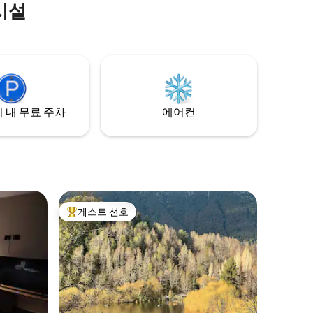
시설
습니다. 또한 온천, 베르가라 헤오메트리카
스(9km/6마일), 린콘(11km/7마일), 코냐리
페 해변(9km/6마일), 비야리카 국립공원
(14km/9마일) 등 자연적 가치가 뛰어난 다
양한 장소와도 가깝습니다. 예약 가능한 날
짜가 없다면, 제 프로필에서 두 번째 통나무
집을 확인해 주세요.
 내 무료 주차
에어컨
게스트 선호
상위 게스트 선호