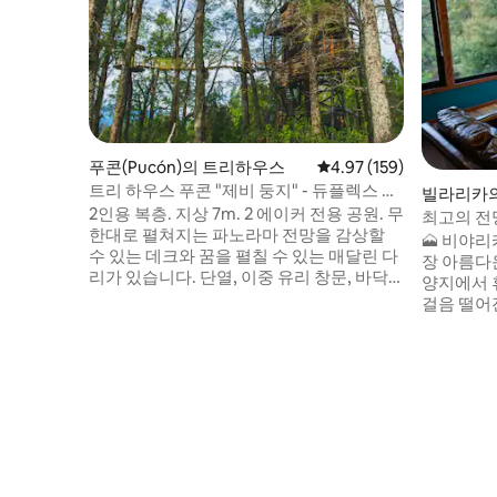
푸콘(Pucón)의 트리하우스
평점 4.97점(5점 만점), 
4.97 (159)
트리 하우스 푸콘 "제비 둥지" - 듀플렉스 디
빌라리카의
럭스
2인용 복층. 지상 7m. 2 에이커 전용 공원. 무
최고의 전
한대로 펼쳐지는 파노라마 전망을 감상할
🗻 비야
수 있는 데크와 꿈을 펼칠 수 있는 매달린 다
장 아름다
리가 있습니다. 단열, 이중 유리 창문, 바닥
양지에서 
난방 및 느린 연소 벽난로. 퀸사이즈 침대. 책
걸음 떨어
상, 와이파이, 냉장고, 인덕션 탑이 있는 완
보고, 호
비된 주방, 숙박을 즐기는데 필요한 모든 기
감상해 보세
구. 놀라운 전망을 감상할 수 있는 샤워 시설,
에서는 모
수건, 헤어드라이어, 비데, 화덕, 바비큐 시
고의 엽서
설, 주차장이 갖춰져 있습니다. 포장도로 푸
고요함에 
콘에서 6km 떨어져 있습니다. 주인에 의한
는 것도 좋
란.
벽하게 조
니다.