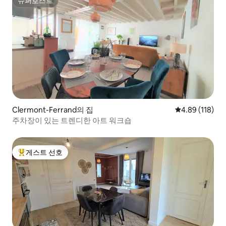
슈퍼호스트
슈퍼호스트
Clermont-Ferrand의 집
평점 4.89점(5
4.89 (118)
주차장이 있는 트렌디한 아트 워크숍
게스트 선호
상위 게스트 선호