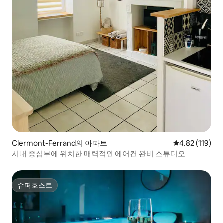
Clermont-Ferrand의 아파트
평점 4.82점(5
4.82 (119)
시내 중심부에 위치한 매력적인 에어컨 완비 스튜디오
슈퍼호스트
슈퍼호스트