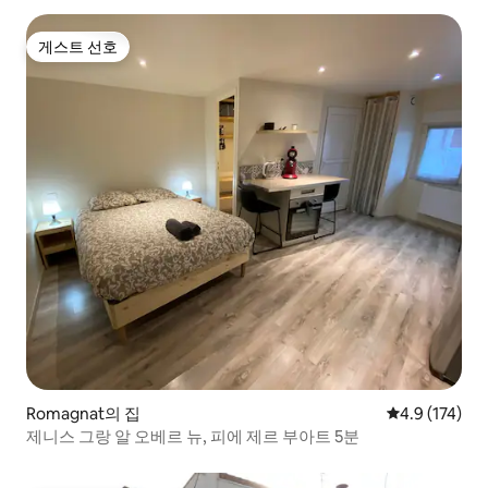
게스트 선호
게스트 선호
Romagnat의 집
평점 4.9점(5점
4.9 (174)
제니스 그랑 알 오베르 뉴, 피에 제르 부아트 5분