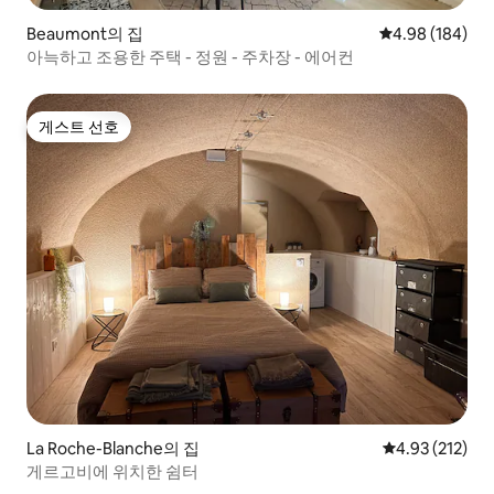
Beaumont의 집
평점 4.98점(5점
4.98 (184)
아늑하고 조용한 주택 - 정원 - 주차장 - 에어컨
게스트 선호
게스트 선호
La Roche-Blanche의 집
평점 4.93점(5
4.93 (212)
게르고비에 위치한 쉼터