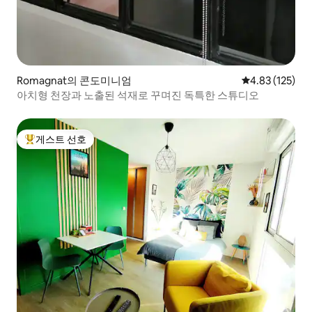
Romagnat의 콘도미니엄
평점 4.83점(5
4.83 (125)
아치형 천장과 노출된 석재로 꾸며진 독특한 스튜디오
게스트 선호
상위 게스트 선호