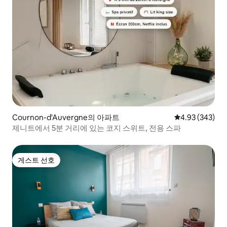
Cournon-d'Auvergne의 아파트
평점 4.93점(5점
4.93 (343)
제니트에서 5분 거리에 있는 코지 스위트, 전용 스파
게스트 선호
게스트 선호