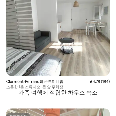
Clermont-Ferrand의 콘도미니엄
평점 4.79점(5점
4.79 (194)
조용한 1층 스튜디오, 문 앞 주차장
가족 여행에 적합한 하우스 숙소