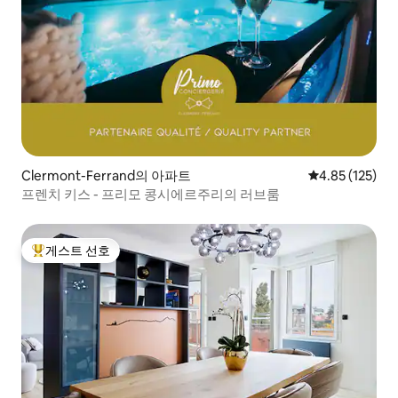
Clermont-Ferrand의 아파트
평점 4.85점(5
4.85 (125)
프렌치 키스 - 프리모 콩시에르주리의 러브룸
게스트 선호
상위 게스트 선호