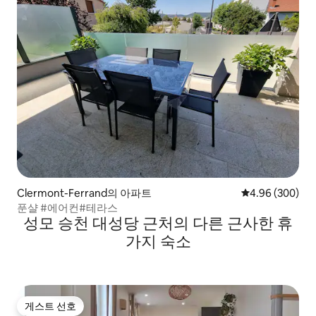
Clermont-Ferrand의 아파트
평점 4.96점(5점
4.96 (300)
푼샬 #에어컨#테라스
성모 승천 대성당 근처의 다른 근사한 휴
가지 숙소
게스트 선호
게스트 선호