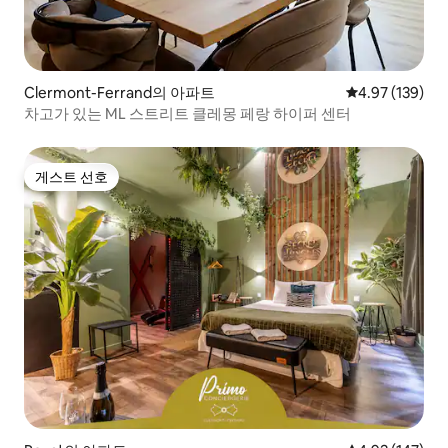
Clermont-Ferrand의 아파트
평점 4.97점(5점
4.97 (139)
차고가 있는 ML 스트리트 클레몽 페랑 하이퍼 센터
게스트 선호
게스트 선호