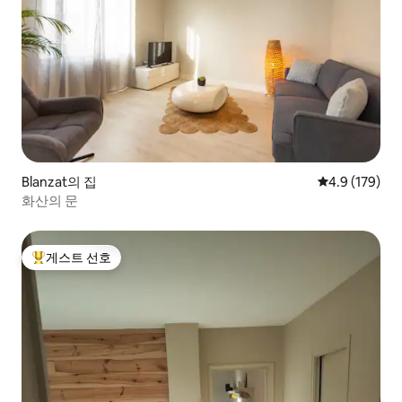
Blanzat의 집
평점 4.9점(5점
4.9 (179)
화산의 문
게스트 선호
상위 게스트 선호