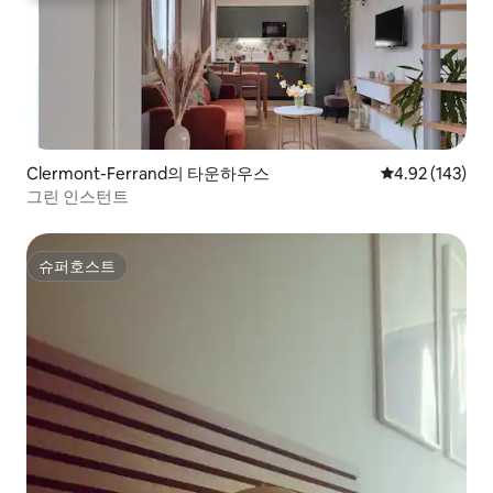
Clermont-Ferrand의 타운하우스
평점 4.92점(5점
4.92 (143)
그린 인스턴트
슈퍼호스트
슈퍼호스트