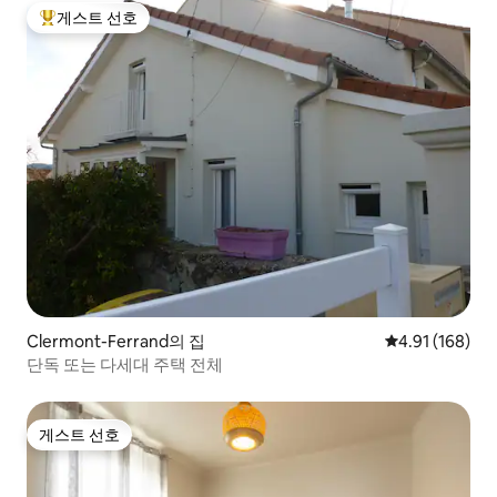
게스트 선호
상위 게스트 선호
Clermont-Ferrand의 집
평점 4.91점(5
4.91 (168)
단독 또는 다세대 주택 전체
게스트 선호
게스트 선호