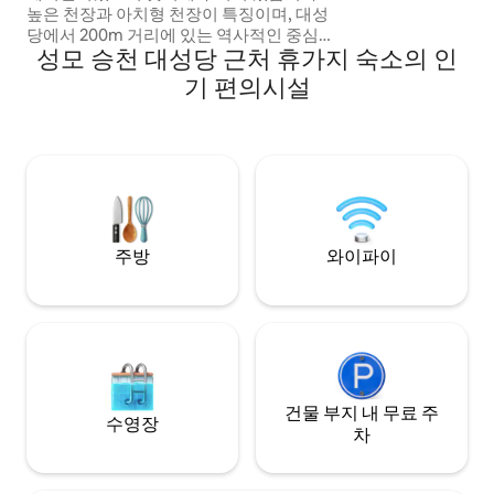
주차장이 있습니다
높은 천장과 아치형 천장이 특징이며, 대성
당에서 200m 거리에 있는 역사적인 중심가
성모 승천 대성당 근처 휴가지 숙소의 인
에 위치하고 있습니다. 반 보행자 도로에 있
어 매우 조용합니다. 상점과 식당에 가깝습
기 편의시설
니다. 플라스 드 조드가 도보 5분 거리에 있
습니다. 버스 정류장, 기차역이 10분 거리에
있습니다. Facs 도보 5분, 미슐랭 본사 도보
8~10분 대중교통 인접, 편리한 주차,
Panoramique des Dômes 셔틀 2분 거리
시설이 완비된 주방 - 타월 드라이어가 있는
욕실 TV 및 와이파이 - 별도의 침실 금연
주방
와이파이
건물 부지 내 무료 주
수영장
차