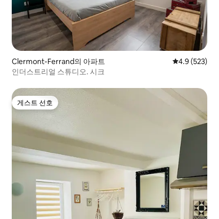
Clermont-Ferrand의 아파트
평점 4.9점(5점
4.9 (523)
인더스트리얼 스튜디오. 시크
게스트 선호
게스트 선호