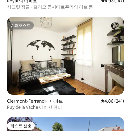
Royat의 아파트
평점 4.93점(5점
4.93 (147)
시크릿 정글 - 프리모 콩시에르주리의 러브 룸
슈퍼호스트
슈퍼호스트
Clermont-Ferrand의 아파트
평점 4.86점(5점
4.86 (241)
Puy de la Vache 에어컨 완비
게스트 선호
게스트 선호