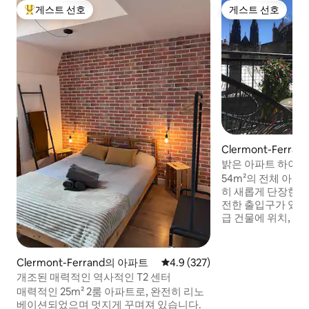
게스트 선호
게스트 선호
상위 게스트 선호
게스트 선호
Clermont-Ferr
밝은 아파트 하이퍼
54m²의 전체 아파
히 새롭게 단장한 옥
전한 출입구가 있는
급 건물에 위치, 조
에 있는 유서 깊은 
위치(많은 편의 시설 및 
습니다. 대성당과 
Clermont-Ferrand의 아파트
평점 4.9점(5점 만점), 후기 327
4.9 (327)
이는 거실과 파노라
개조된 매력적인 역사적인 T2 센터
때 퓌 드 돔을 볼 수 있는 방.
매력적인 25m² 2룸 아파트로, 완전히 리노
150m 거리에 있습
베이션되었으며 멋지게 꾸며져 있습니다.