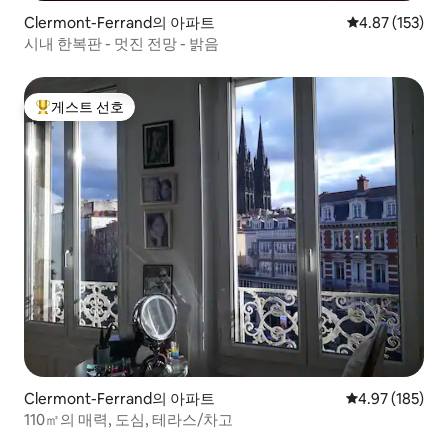
Clermont-Ferrand의 아파트
평점 4.87점(5
4.87 (153)
시내 한복판 - 멋진 전망 - 밝음
게스트 선호
상위 게스트 선호
Clermont-Ferrand의 아파트
평점 4.97점(5점
4.97 (185)
110㎡의 매력, 도심, 테라스/차고