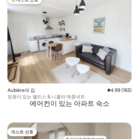
상위 게스트 선호
Aubière의 집
평점 4.99점(5점
4.99 (165)
정원이 있는 엘리스 & 니콜라 메종네트
에어컨이 있는 아파트 숙소
게스트 선호
게스트 선호