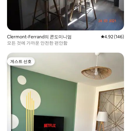
Clermont-Ferrand의 콘도미니엄
평점 4.92점(5점
4.92 (146)
모든 것에 가까운 안전한 편안함
게스트 선호
게스트 선호