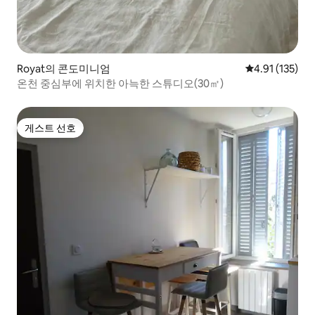
Royat의 콘도미니엄
평점 4.91점(5
4.91 (135)
온천 중심부에 위치한 아늑한 스튜디오(30㎡)
게스트 선호
게스트 선호