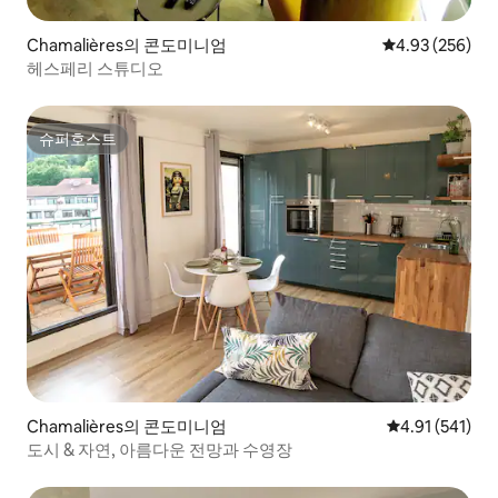
Chamalières의 콘도미니엄
평점 4.93점(5점
4.93 (256)
헤스페리 스튜디오
슈퍼호스트
슈퍼호스트
Chamalières의 콘도미니엄
평점 4.91점(5
4.91 (541)
도시 & 자연, 아름다운 전망과 수영장