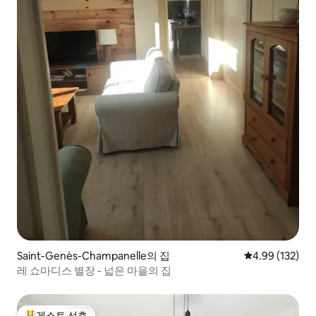
Saint-Genès-Champanelle의 집
평점 4.99점(5점
4.99 (132)
레 쇼마디스 별장 - 넓은 마을의 집
게스트 선호