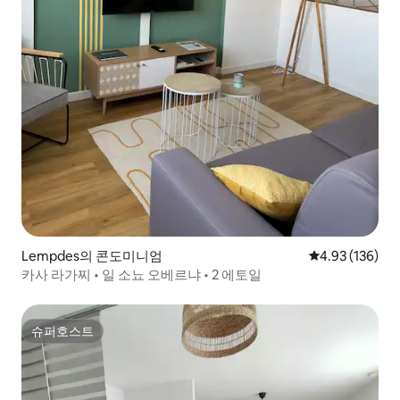
Lempdes의 콘도미니엄
평점 4.93점(5점
4.93 (136)
카사 라가찌 • 일 소뇨 오베르냐 • 2 에토일
슈퍼호스트
슈퍼호스트