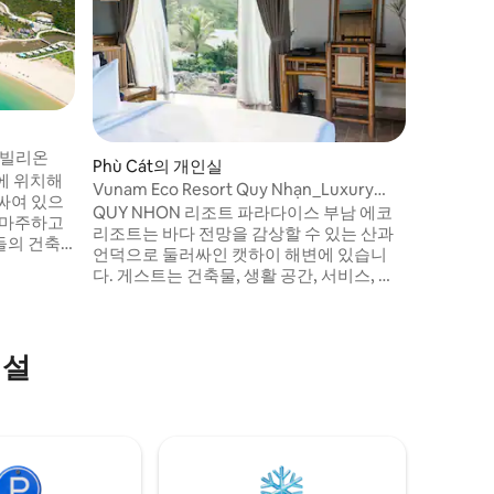
파빌리온
Vunam E
페인트가 
캣하이 해
생활 공간
실성 등 
파빌리온
Phù Cát의 개인실
에 위치해
Vunam Eco Resort Quy Nhạn_Luxury
싸여 있으
Pool Villa
QUY NHON 리조트 파라다이스 부남 에코
 마주하고
리조트는 바다 전망을 감상할 수 있는 산과
의 건축,
언덕으로 둘러싸인 캣하이 해변에 있습니
에서 독특한
다. 게스트는 건축물, 생활 공간, 서비스, 음
식, 이곳 사람들의 진실성 등 독특함을 느낄
수 있습니다.
시설