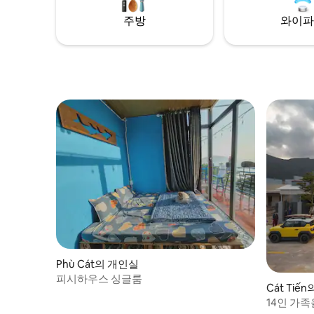
주방
와이파
Phù Cát의 개인실
피시하우스 싱글룸
Cát Tiế
14인 가족