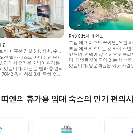
Phù Cát의 개인실
부남 에코 리조트 꾸이년_오션 
의 집
부남 에코 리조트는 캣 하이 해변
 침실 3개, 정원, 수영
있으며, 언덕이 많은 산으로 둘러
 저택
 오션 빌라 리조트 바이 퓨전 단지
며, 페인트칠이 되어 있는 세상을
 빌라에서 즐거운 숙박이 여러분
있습니다. 방문객들은 이곳 사람들
 있습니다. 가든 풀 빌라 총 면적
생활 공간, 서비스, 접시, 진정성
 176M2 층의 침실 3개. 특히 수영
세련미를 느낄 수 있습니다.
1m2의 파티오 공간은 트렌디한 호
를 즐기기에 좋은 공간이며 리조
 해변 바로 근처에 있습니다.
 띠엔의 휴가용 임대 숙소의 인기 편의