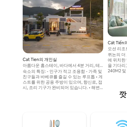
Cát Tiến
오션 리조트 바이 퓨전
장이 있는
퀴논의 더
Cat Tien의 개인실
에 위치한
아름다운 홈스테이, 바다에서 4분 거리, 테
을 기다리고
라스, 바비큐 그릴
240M2 및
숙소의 특징: - 인구가 적고 조용함 - 가족 및
장 옆에 2
친구들과 바베큐를 즐길 수 있는 루프톱 • 게
숫가 파티
스트를 위한 공용 주방이 있으며, 향신료, 접
트의 전용
시, 조리 기구가 완비되어 있습니다. • 해변
깟
휴가와 바닷가에서 해산물 요리를 즐기고
싶은 커플이나 가족에게 적합 - 스쿠터 대여:
150,000VND, 오토바이 대여: 120,000VND
💛 이곳에 오시면 내 집처럼 편안하게 지내
시기를 바라며 숙소의 모든 작은 부분까지
챙겼습니다.