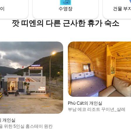
이
수영장
건물 부지
깟 띠엔의 다른 근사한 휴가 숙소
Phù Cát의 개인실
부남 에코 리조트 꾸이년_샬레
n의 개인실
을 위한 5인실 홈스테이 원칸