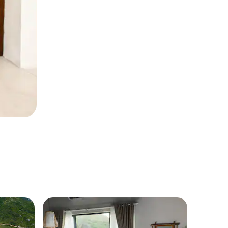
Phù Cá
부남 에코