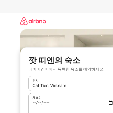
콘
텐
츠
로
바
로
가
기
깟 띠엔의 숙소
에어비앤비에서 독특한 숙소를 예약하세요.
위치
결과가 나오면 위·아래 화살표 키를 사용하거나 터치
체크인