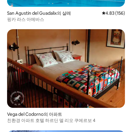
San Agustín del Guadalix의 샬레
평점 4.83점(5점
4.83 (156)
핑카 라스 아메바스
Vega del Codorno의 아파트
친환경 아파트 호텔 하르딘 델 리오 쿠에르보 4