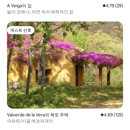
A Veiga의 집
평점 4.79점(5
4.79 (29)
빌라 모레나, 자연 속의 매력적인 집
게스트 선호
게스트 선호
Valverde de la Vera의 복토 주택
평점 4.89점(5점
4.89 (125)
아파트/시골 에코파게아