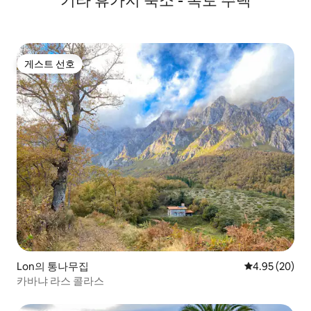
기타 휴가지 숙소 - 복토 주택
게스트 선호
게스트 선호
Lon의 통나무집
평점 4.95점(5
4.95 (20)
카바냐 라스 콜라스