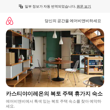
콘
일부 정보가 자동 번역되었습니다. 
원문 보기
텐
츠
로
당신의 공간을 에어비앤비하세요
바
로
가
기
카스티야이레온의 복토 주택 휴가지 숙소
에어비앤비에서 특색 있는 복토 주택 숙소를 찾아 예약하
세요.