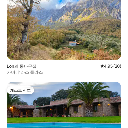
Lon의 통나무집
평점 4.95점(5
4.95 (20)
카바냐 라스 콜라스
게스트 선호
게스트 선호