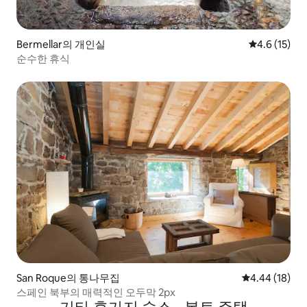
Bermellar의 개인실
평점 4.6점(5
4.6 (15)
순수한 휴식
San Roque의 통나무집
평점 4.44점(5
4.44 (18)
스페인 북부의 매력적인 오두막 2px