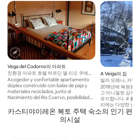
Vega del Codorno의 아파트
친환경 아파트 호텔 하르딘 델 리오 쿠에르
A Veiga의 집
보 4
Acogedor y confortable apartamento
빌라 모레나, 자연 
dúplex construido con balas de paja y
2018년에 복원된 
materiales reciclados, junto al
고 미니멀한 감각과
Nacimiento del Río Cuervo, posibilidad
유지합니다. # 활발한 관광: 가장 높은 봉우
de 2, 3 y 4 plazas. No cuentan con
리에는 다양한 난이
cocina. Formando parte de nuestro
카스티야이레온 복토 주택 숙소의 인기 편
습니다. 갈리시아, 
aparthotel estructurado alrededor de un
로 큰 빙하 출신 석
의시설
singular jardín alpino.
ºPR-G 200 - LAG
SERPE E DE OCELO
E PENA TREVINCA