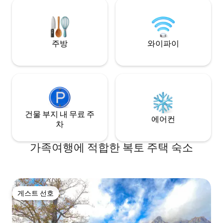
머리 톱 경로 ºSenda 
주방
와이파이
건물 부지 내 무료 주
에어컨
차
가족여행에 적합한 복토 주택 숙소
게스트 선호
게스트 선호