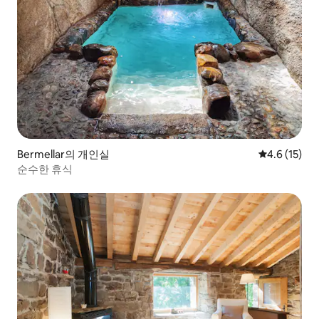
Bermellar의 개인실
평점 4.6점(5
4.6 (15)
순수한 휴식