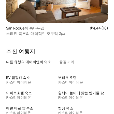
San Roque의 통나무집
평점 4.44점(5
4.44 (18)
스페인 북부의 매력적인 오두막 2px
추천 여행지
다른 유형의 에어비앤비 숙소
즐길 거리
RV 캠핑카 숙소
부티크 호텔
카스티야이레온
카스티야이레온
아파트호텔 숙소
휠체어 높이에 맞는 변기를 갖춘 숙소
카스티야이레온
카스티야이레온
해변 바로 앞 숙소
별장 숙소
카스티야이레온
카스티야이레온