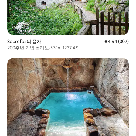
Sobrefoz의 풍차
평점 4.94점(5점
4.94 (307)
200주년 기념 몰리노-VV n. 1237 AS