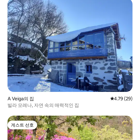
A Veiga의 집
평점 4.79점(5
4.79 (29)
빌라 모레나, 자연 속의 매력적인 집
게스트 선호
게스트 선호