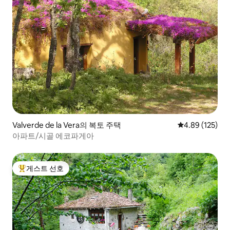
Valverde de la Vera의 복토 주택
평점 4.89점(5점
4.89 (125)
아파트/시골 에코파게아
게스트 선호
상위 게스트 선호