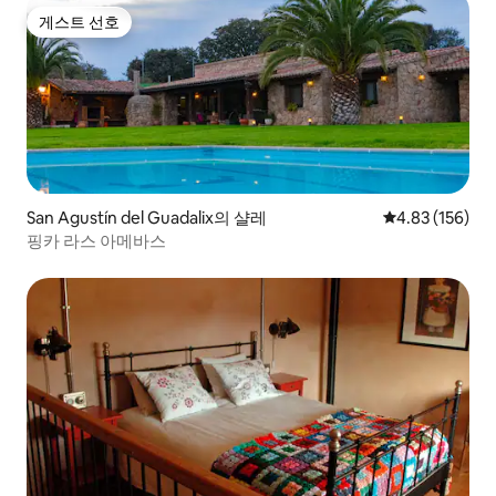
게스트 선호
게스트 선호
San Agustín del Guadalix의 샬레
평점 4.83점(5점
4.83 (156)
핑카 라스 아메바스