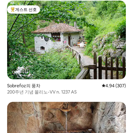
게스트 선호
상위 게스트 선호
Sobrefoz의 풍차
평점 4.94점(5점
4.94 (307)
200주년 기념 몰리노-VV n. 1237 AS