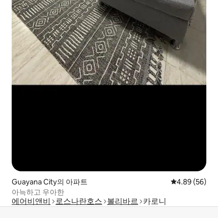
Guayana City의 아파트
평점 4.89점(5
4.89 (56)
아늑하고 우아한
에어비앤비
로스나란호스
볼리바르
카로니