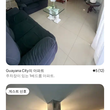
Guayana City의 아파트
평점 5점(5
5 (12)
주차장이 있는 1베드룸 아파트.
게스트 선호
게스트 선호