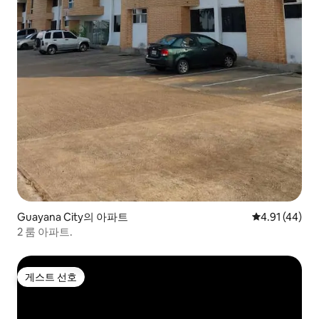
Guayana City의 아파트
평점 4.91점(5
4.91 (44)
2 룸 아파트.
게스트 선호
게스트 선호