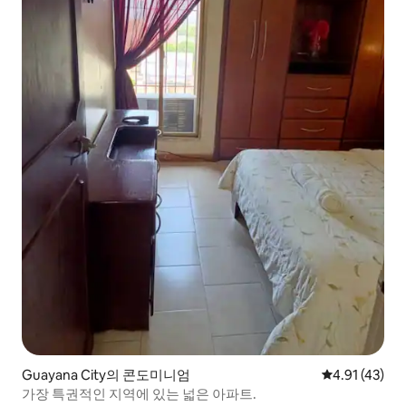
Guayana City의 콘도미니엄
평점 4.91점(
4.91 (43)
가장 특권적인 지역에 있는 넓은 아파트.