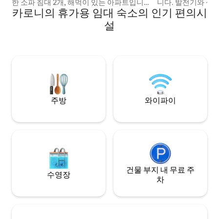
한 소파 침대 2개, 해먹이 있는 아파트입니
니다. 발전기와 상
카로니의 휴가용 임대 숙소의 인기 편의시
다. 1층에 위치해 엘리베이터가 고장나도 오
어 편리하게 숙박하
르내리는 데 문제가 없습니다. 인터넷, 물탱
에는 연중무휴 보안 
설
크, TV, 금고가 있으며, 주거 단지 내부의 클
장, 전용 주차 공간
럽, 멋진 지역을 이용할 수 있습니다. 사진을
치: 오리노키아 쇼
참조하세요. 리오 슈퍼마켓에서 150m 거리
서 몇 분 거리입니
에 있으며, 공항, 파르케 라 요비즈나, 카차
있도록 안전하고 
마이와 가깝습니다.
휴양 숙소입니다. 
주방
와이파이
건물 부지 내 무료 주
수영장
차