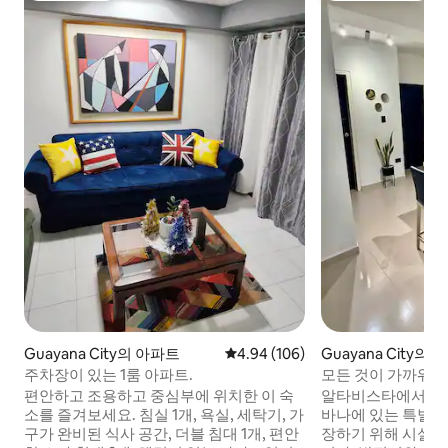
Guayana City의 아파트
평점 4.94점(5점 만점), 후기 106
4.94 (106)
Guayana City의
주차장이 있는 1룸 아파트.
모든 것이 가까워요!
와이파이 제공
편안하고 조용하고 중심부에 위치한 이 숙
알타비스타에서 가
소를 즐겨보세요. 침실 1개, 욕실, 세탁기, 가
바나에 있는 특별한
구가 완비된 식사 공간, 더블 침대 1개, 편안
장하기 위해 시설