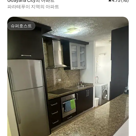
Guayana City의 아파트
평점 4.75점(
4.75 (16)
파라테푸이 지역의 아파트
슈퍼호스트
슈퍼호스트