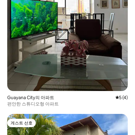
Guayana City의 아파트
평점 5점(
5 (4)
편안한 스튜디오형 아파트
게스트 선호
게스트 선호