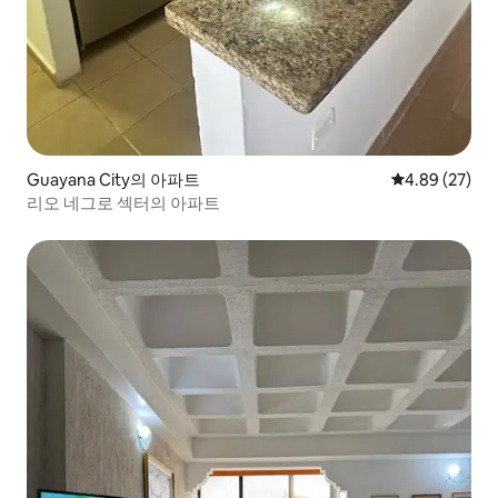
Guayana City의 아파트
평점 4.89점(5
4.89 (27)
리오 네그로 섹터의 아파트