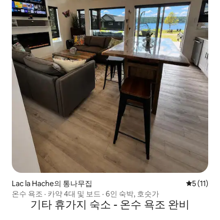
Lac la Hache의 통나무집
평점 5점(5
5 (11)
온수 욕조 · 카약 4대 및 보드 · 6인 숙박, 호숫가
기타 휴가지 숙소 - 온수 욕조 완비