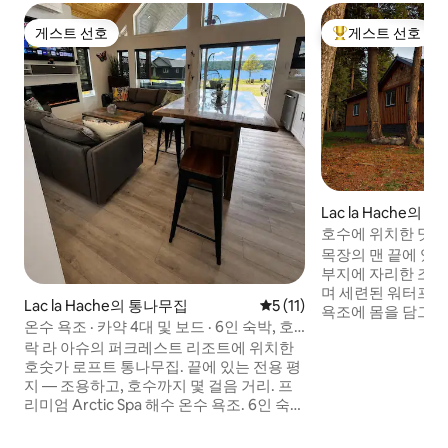
게스트 선호
게스트 선호
게스트 선호
상위 게스트 선호
Lac la Hache의
호수에 위치한 멋진 
포함
목장의 맨 끝에 있
부지에 자리한 조
며 세련된 워터프
Lac la Hache의 통나무집
평점 5점(5점 만점), 후기 11
5 (11)
욕조에 몸을 담그고
온수 욕조 · 카약 4대 및 보드 · 6인 숙박, 호
세요. 고속도로에서 불과 8km 떨어진 곳에
숫가
락 라 아슈의 퍼크레스트 리조트에 위치한
있으며, 양호한 도
호숫가 로프트 통나무집. 끝에 있는 전용 평
이나 멀리 떨어진 
지 — 조용하고, 호수까지 몇 걸음 거리. 프
다. 저희 숙소는 
리미엄 Arctic Spa 해수 온수 욕조. 6인 숙박
한 200에이커 규모의 
- 로프트에는 퀸사이즈 침대 1개 + 싱글 침
있는 작은 마을에서
대 2개가 있으며, 침실에는 퀸사이즈 침대 1
있습니다. 모든 편