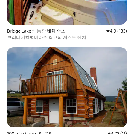
Bridge Lake의 농장 체험 숙소
평점 4.9점(5점
4.9 (133)
브리티시컬럼비아주 최고의 게스트 랜치
100 mile house 의 목장
평점 4.73점(
4.73 (11)