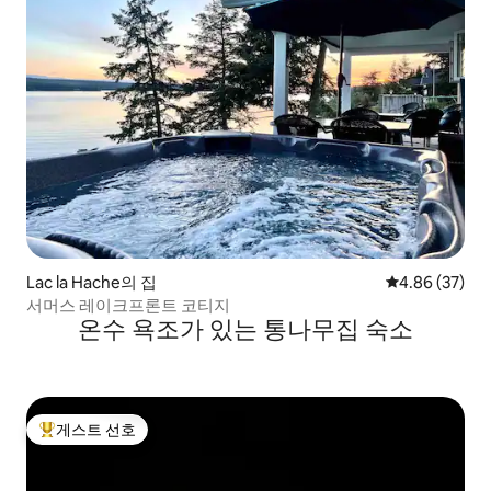
Lac la Hache의 집
평점 4.86점(5
4.86 (37)
서머스 레이크프론트 코티지
온수 욕조가 있는 통나무집 숙소
게스트 선호
상위 게스트 선호