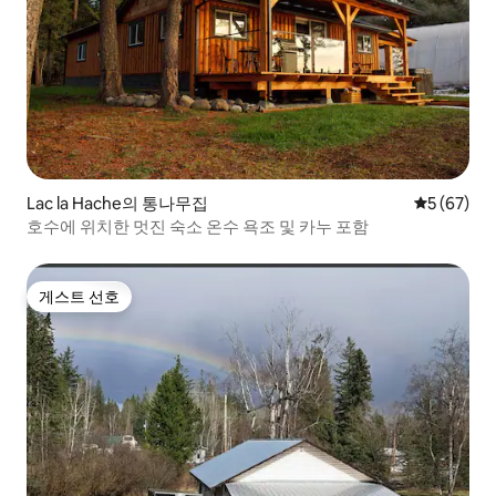
Lac la Hache의 통나무집
평점 5점(5
5 (67)
호수에 위치한 멋진 숙소 온수 욕조 및 카누 포함
게스트 선호
게스트 선호