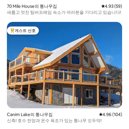
70 Mile House의 통나무집
평점 4.93점(5
4.93 (59)
새롭고 멋진 팀버프레임 숙소가 여러분을 기다리고 있습니다!
게스트 선호
상위 게스트 선호
Canim Lake의 통나무집
평점 4.96점(5점
4.96 (104)
신축! 호수 전망과 온수 욕조가 있는 통나무 오두막!