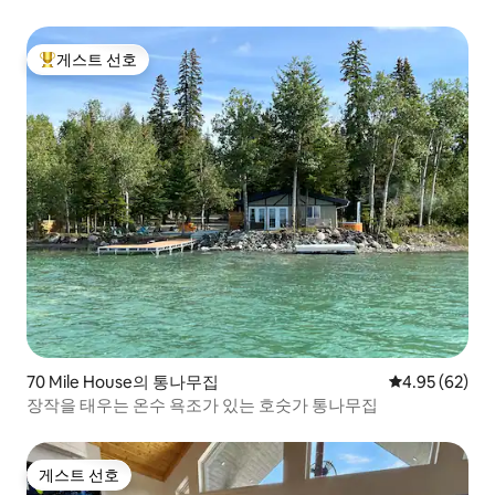
게스트 선호
상위 게스트 선호
70 Mile House의 통나무집
평점 4.95점(5
4.95 (62)
장작을 태우는 온수 욕조가 있는 호숫가 통나무집
게스트 선호
게스트 선호