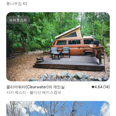
통나무집 #2
슈퍼호스트
슈퍼호스트
클리어워터(Clearwater)의 개인실
평점 4.64점(5
4.64 (14)
샤카 웨스티 - 볼디산 베이스캠프