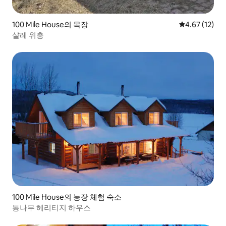
100 Mile House의 목장
평점 4.67점(5
4.67 (12)
샬레 위층
100 Mile House의 농장 체험 숙소
통나무 헤리티지 하우스