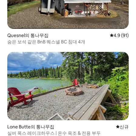
Quesnel의 통나무집
평점 4.9점(5
4.9 (91)
숨은 보석 같은 BnB 퀘스넬 BC 침대 4개
Lone Butte의 통나무집
신규 숙소
신규
실버 폭스 레이크하우스 | 온수 욕조 & 전용 부두