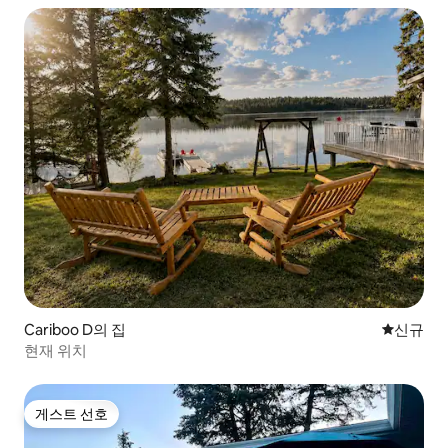
Cariboo D의 집
신규 숙소
신규
현재 위치
게스트 선호
게스트 선호