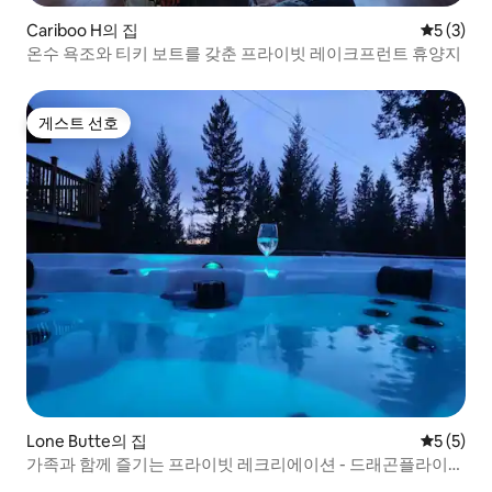
Cariboo H의 집
평점 5점(
5 (3)
온수 욕조와 티키 보트를 갖춘 프라이빗 레이크프런트 휴양지
게스트 선호
게스트 선호
Lone Butte의 집
평점 5점(
5 (5)
가족과 함께 즐기는 프라이빗 레크리에이션 - 드래곤플라이
샬레