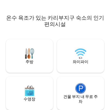
개가 있습니다. 카약 2개 + 패들보드 2개. 보
2곳까지 45분 거리
트, 제트 스키, 쿼드, 사이드 바이 사이드, 스
용 숙소로, 물가에 
노모빌을 가져오세요. 호수와 트레일에 바
한 가축들이 숙소에
온수 욕조가 있는 카리부지구 숙소의 인기
로 접근할 수 있습니다. 수영, 트로피 낚시,
오프로드, 사냥. 겨울: 스노모빌, 얼음 낚시,
편의시설
산. 티모시 스키. 스마트 TV, Starlink 와이파
이, 인덕션, 에스프레소 메이커, 바비큐. 가
족 친화적
주방
와이파이
건물 부지 내 무료 주
수영장
차