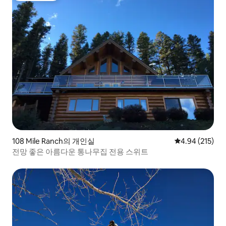
108 Mile Ranch의 개인실
평점 4.94점(5점
4.94 (215)
전망 좋은 아름다운 통나무집 전용 스위트