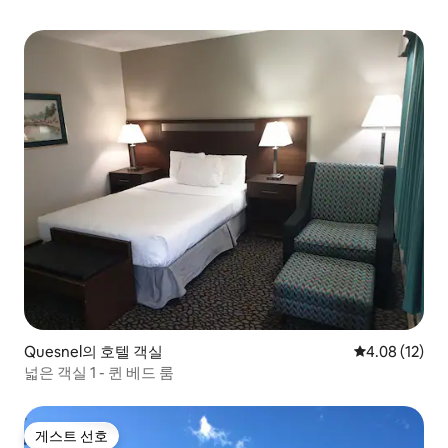
Quesnel의 호텔 객실
평점 4.08점(5
4.08 (12)
넓은 객실 1 - 퀸 베드 룸
게스트 선호
게스트 선호