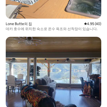
Lone Butte의 집
평점 4.95점(5
4.95 (40)
데카 호수에 위치한 숙소로 온수 욕조와 선착장이 있습니다.