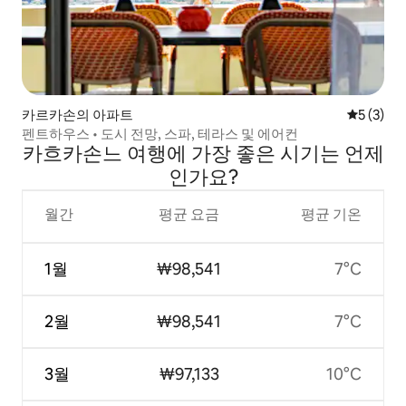
카르카손의 아파트
평점 5점(
5 (3)
펜트하우스 • 도시 전망, 스파, 테라스 및 에어컨
카흐카손느 여행에 가장 좋은 시기는 언제
인가요?
월간
평균 요금
평균 기온
1월
₩98,541
7°C
2월
₩98,541
7°C
3월
₩97,133
10°C