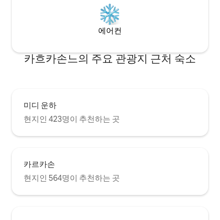
에어컨
카흐카손느의 주요 관광지 근처 숙소
미디 운하
현지인 423명이 추천하는 곳
카르카손
현지인 564명이 추천하는 곳