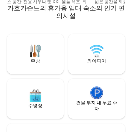
스 공간: 전용 사우나 및 XXL 월풀 욕조. 최
넓은 공간을 제공합니
카흐카손느의 휴가용 임대 숙소의 인기 편
고의 편안함: 킹사이즈 침대, 아늑한 전기 벽
개, 차량 2대를 주
난로, 시설이 완비된 주방. 최고의 위치: 도
고 있습니다. 카르
의시설
보 거리 내에 시테, 레스토랑, 상점이 있습니
으로 위치해 있으며, 레
다. 🛎️ 하이라이트: 셀프 체크인(열쇠 보관
토랑, 상점에서 50
함) 및 청소 포함. 잊을 수 없는 순간을 위한
카손(Cité de Car
절대적인 휴식의 안식처. 마법 같은 휴식처
거리에 있습니다. 
를 예약하세요!
주방
와이파이
건물 부지 내 무료 주
수영장
차