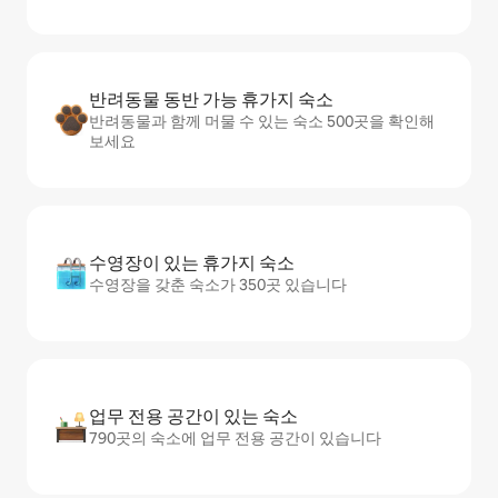
반려동물 동반 가능 휴가지 숙소
반려동물과 함께 머물 수 있는 숙소 500곳을 확인해
보세요
수영장이 있는 휴가지 숙소
수영장을 갖춘 숙소가 350곳 있습니다
업무 전용 공간이 있는 숙소
790곳의 숙소에 업무 전용 공간이 있습니다