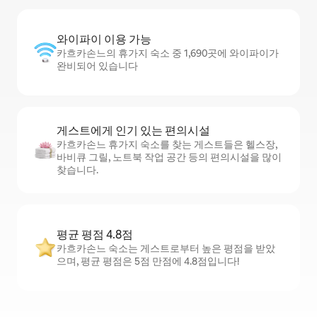
와이파이 이용 가능
카흐카손느의 휴가지 숙소 중 1,690곳에 와이파이가
완비되어 있습니다
게스트에게 인기 있는 편의시설
카흐카손느 휴가지 숙소를 찾는 게스트들은 헬스장,
바비큐 그릴, 노트북 작업 공간 등의 편의시설을 많이
찾습니다.
평균 평점 4.8점
카흐카손느 숙소는 게스트로부터 높은 평점을 받았
으며, 평균 평점은 5점 만점에 4.8점입니다!