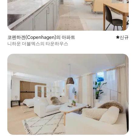
코펜하겐(Copenhagen)의 아파트
신규 숙소
신규
니하운 더블엑스의 타운하우스