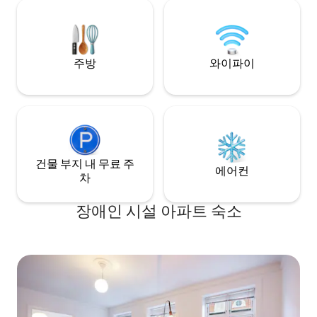
center, and airport, with cafés, shops,
아파트는 총 6명까
and green spaces right outside your
있습니다. 가장 작
door. The apartment combines modern
사용하기에 아늑하
design with cozy touches, offering
요.
everything you need fo
주방
와이파이
건물 부지 내 무료 주
에어컨
차
장애인 시설 아파트 숙소