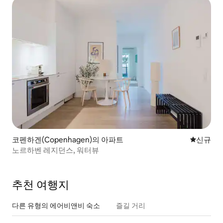
코펜하겐(Copenhagen)의 아파트
신규 숙소
신규
노르하벤 레지던스, 워터뷰
추천 여행지
다른 유형의 에어비앤비 숙소
즐길 거리