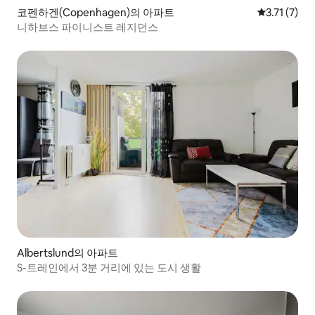
코펜하겐(Copenhagen)의 아파트
평점 3.71점
3.71 (7)
니하브스 파이니스트 레지던스
Albertslund의 아파트
S-트레인에서 3분 거리에 있는 도시 생활