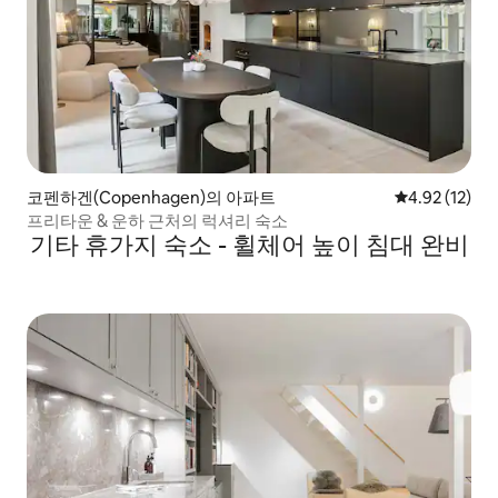
코펜하겐(Copenhagen)의 아파트
평점 4.92점(5
4.92 (12)
프리타운 & 운하 근처의 럭셔리 숙소
기타 휴가지 숙소 - 휠체어 높이 침대 완비