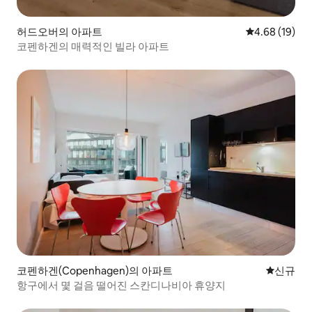
허드오버의 아파트
평점 4.68점(5
4.68 (19)
코펜하겐의 매력적인 빌라 아파트
코펜하겐(Copenhagen)의 아파트
신규 숙소
신규
항구에서 몇 걸음 떨어진 스칸디나비아 휴양지