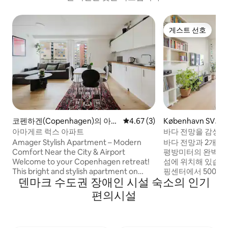
게스트 선호
게스트 선호
코펜하겐(Copenhagen)의 아파
평점 4.67점(5점 만점), 후기 3
4.67 (3)
København SV
트
아마게르 럭스 아파트
바다 전망을 감상할 
진 아파트
Amager Stylish Apartment – Modern
바다 전망과 2개의 
Comfort Near the City & Airport
평방미터의 완벽한 
Welcome to your Copenhagen retreat!
섬에 위치해 있습니다. 피스케토르
This bright and stylish apartment on
핑센터에서 500미
덴마크 수도권 장애인 시설 숙소의 인기
Richard Mortensens Vej accommodates
2km 거리에 있습
up to four guests, making it ideal for
에서 물가 전망을 감상
편의시설
couples, small families, or business
× 180cm 크기의 침
travelers. Located in vibrant Amager,
× 160cm 크기의 침
you’re just minutes from the metro, city
× 140cm 크기의 침