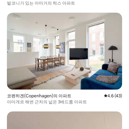
발코니가 있는 아마거의 럭스 아파트
코펜하겐(Copenhagen)의 아파트
평점 4.6점(5
4.6 (43)
아마게르 해변 근처의 넓은 3베드룸 아파트