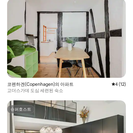
코펜하겐(Copenhagen)의 아파트
평점 4점(5
4 (12)
고더스가데 도심 세련된 숙소
슈퍼호스트
슈퍼호스트