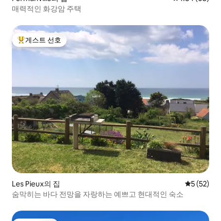
매력적인 화강암 주택
게스트 선호
상위 게스트 선호
Les Pieux의 집
평점 5점(5
5 (52)
숨막히는 바다 전망을 자랑하는 예쁘고 현대적인 숙소