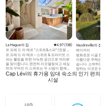
La Hague의 집
평점 4.97점(5점 만점), 후기 138
4.97 (138)
Vaudreville의 집
르 프레 드 라 메르 "스위트&스파" (전용 자
베이커리
쿠지)
르 프레 드 라 메르 – 스위트 & 프라이빗 스
평화로운 시골 한적
파는 웰빙을 위한 아늑한 공간으로 여러분
아름다운 주택은 옛
을 맞이합니다. 완전히 리모델링되고 세심
습니다. 소박하면서
하게 꾸며진 이 스위트는 두 사람이 함께하
랑하는 이곳은 평화
Cap Lévi의 휴가용 임대 숙소의 인기 편의
는 휴식을 위한 이상적인 공간입니다. 2인
에게 안성맞춤입니다. 숙소는 중이층 
용 자쿠지와 수많은 마사지 제트가 선사하
시설이 완비된 주방
시설
는 매력에 빠져보세요. 사적인 공간에서 절
어 있습니다. 외부
대적인 휴식을 경험하실 수 있습니다. 그런
연못이 있어 주변의
다음 자연, 휴식, 재충전 사이에서 Urville-
는 이상적인 휴식 공
Nacqueville의 하얀 모래 해변, Cotentin의
비치와 생 바아스 라
산책로와 야생 풍경을 발견해보세요.
습니다.