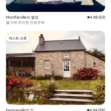
Montfarville의 별장
평점 4.98점(5
4.98 (63)
물가에 위치한 전원주택
게스트 선호
게스트 선호
Fermanville의 집
평점 4.84점(5
4.84 (68)