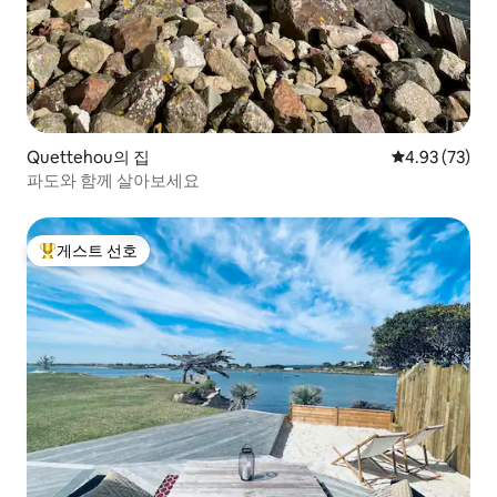
Quettehou의 집
평점 4.93점(5
4.93 (73)
파도와 함께 살아보세요
게스트 선호
상위 게스트 선호