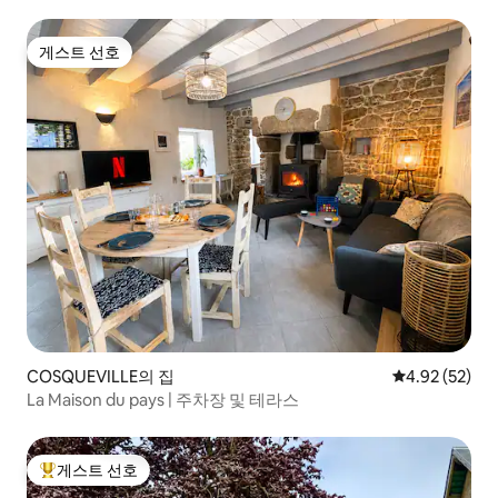
게스트 선호
게스트 선호
COSQUEVILLE의 집
평점 4.92점(5
4.92 (52)
La Maison du pays | 주차장 및 테라스
게스트 선호
상위 게스트 선호