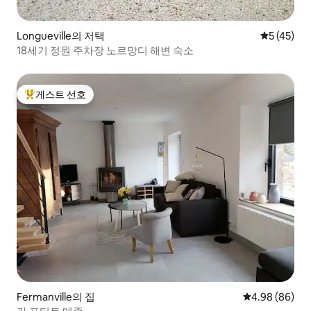
Longueville의 저택
평점 5점(5
5 (45)
18세기 정원 주차장 노르망디 해변 숙소
게스트 선호
상위 게스트 선호
Fermanville의 집
평점 4.98점(5
4.98 (86)